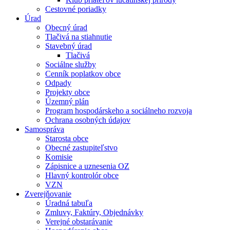
Cestovné poriadky
Úrad
Obecný úrad
Tlačivá na stiahnutie
Stavebný úrad
Tlačivá
Sociálne služby
Cenník poplatkov obce
Odpady
Projekty obce
Územný plán
Program hospodárskeho a sociálneho rozvoja
Ochrana osobných údajov
Samospráva
Starosta obce
Obecné zastupiteľstvo
Komisie
Zápisnice a uznesenia OZ
Hlavný kontrolór obce
VZN
Zverejňovanie
Úradná tabuľa
Zmluvy, Faktúry, Objednávky
Verejné obstarávanie