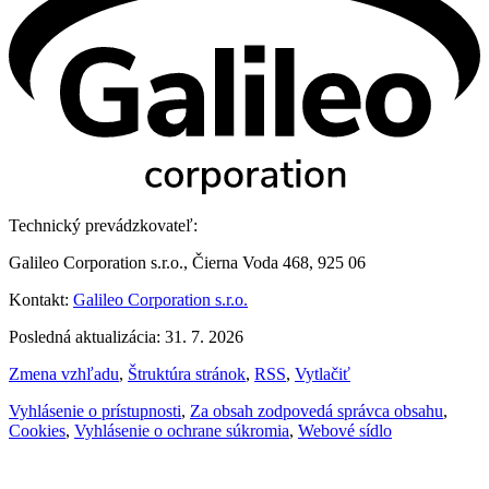
Technický prevádzkovateľ:
Galileo Corporation s.r.o., Čierna Voda 468, 925 06
Kontakt:
Galileo Corporation s.r.o.
Posledná aktualizácia: 31. 7. 2026
Zmena vzhľadu
,
Štruktúra stránok
,
RSS
,
Vytlačiť
Vyhlásenie o prístupnosti
,
Za obsah zodpovedá správca obsahu
,
Cookies
,
Vyhlásenie o ochrane súkromia
,
Webové sídlo