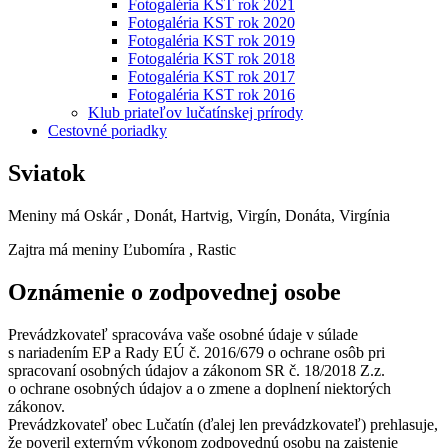
Fotogaléria KST rok 2021
Fotogaléria KST rok 2020
Fotogaléria KST rok 2019
Fotogaléria KST rok 2018
Fotogaléria KST rok 2017
Fotogaléria KST rok 2016
Klub priateľov lučatínskej prírody
Cestovné poriadky
Sviatok
Meniny má
Oskár
, Donát, Hartvig, Virgín, Donáta, Virgínia
Zajtra má meniny
Ľubomíra
, Rastic
Oznámenie o zodpovednej osobe
Prevádzkovateľ spracováva vaše osobné údaje v súlade
s nariadením EP a Rady EÚ č. 2016/679 o ochrane osôb pri
spracovaní osobných údajov a zákonom SR č. 18/2018 Z.z.
o ochrane osobných údajov a o zmene a doplnení niektorých
zákonov.
Prevádzkovateľ obec Lučatín (ďalej len prevádzkovateľ) prehlasuje,
že poveril externým výkonom zodpovednú osobu na zaistenie