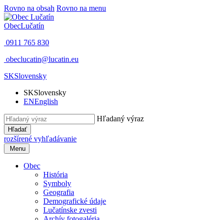
Rovno na obsah
Rovno na menu
Obec
Lučatín
0911 765 830
obeclucatin@lucatin.eu
SK
Slovensky
SK
Slovensky
EN
English
Hľadaný výraz
Hľadať
rozšírené vyhľadávanie
Menu
Obec
História
Symboly
Geografia
Demografické údaje
Lučatínske zvesti
Archív fotogaléria