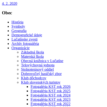
4. 2. 2020
Obec
História
Symboly
Geografia
Demografické údaje
Lučatínske zvesti
Archív fotogaléria
Organizácie
Základná škola
Materská škola
Obecná knižnica v Lučatíne
Telovýchovná jednota
Stolnotenisový oddiel
Dobrovoľný hasičský zbor
Klub dôchodcov
Klub slovenských turistov
Fotogaléria KST rok 2026
Fotogaléria KST rok 2025
Fotogaléria KST rok 2024
Fotogaléria KST rok 2023
Fotogaléria KST rok 2022