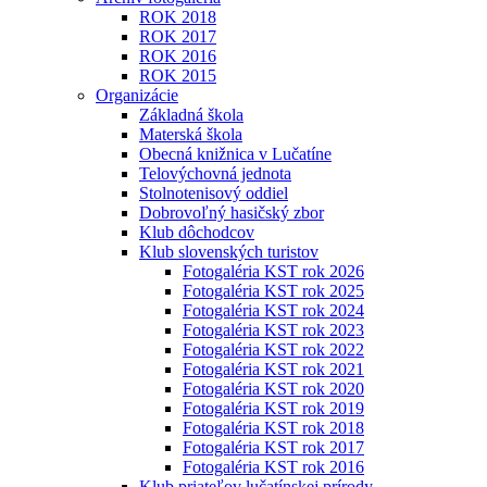
ROK 2018
ROK 2017
ROK 2016
ROK 2015
Organizácie
Základná škola
Materská škola
Obecná knižnica v Lučatíne
Telovýchovná jednota
Stolnotenisový oddiel
Dobrovoľný hasičský zbor
Klub dôchodcov
Klub slovenských turistov
Fotogaléria KST rok 2026
Fotogaléria KST rok 2025
Fotogaléria KST rok 2024
Fotogaléria KST rok 2023
Fotogaléria KST rok 2022
Fotogaléria KST rok 2021
Fotogaléria KST rok 2020
Fotogaléria KST rok 2019
Fotogaléria KST rok 2018
Fotogaléria KST rok 2017
Fotogaléria KST rok 2016
Klub priateľov lučatínskej prírody