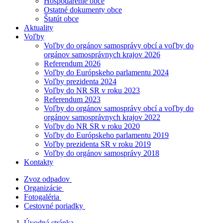
Hospodárenie obce
Ostatné dokumenty obce
Štatút obce
Aktuality
Voľby
Voľby do orgánov samosprávy obcí a voľby do
orgánov samosprávnych krajov 2026
Referendum 2026
Voľby do Európskeho parlamentu 2024
Voľby prezidenta 2024
Voľby do NR SR v roku 2023
Referendum 2023
Voľby do orgánov samosprávy obcí a voľby do
orgánov samosprávnych krajov 2022
Voľby do NR SR v roku 2020
Voľby do Európskeho parlamentu 2019
Voľby prezidenta SR v roku 2019
Voľby do orgánov samosprávy 2018
Kontakty
Zvoz odpadov
Organizácie
Fotogaléria
Cestovné poriadky
Úvodná stránka