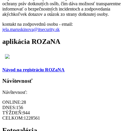
ochrany práv dotknutých osôb, čím dáva možnosť transparentne
informovať o bezpečnostných incidentoch a zodpovedania
akýchkoľvek dotazov a otázok zo strany dotknutej osoby.
kontakt na zodpovednú osobu - email:
jela.maruskinova@itsecurity.sk
aplikácia ROZaNA
Návod na registráciu ROZaNA
Návštevnosť
Návštevnosť:
ONLINE:
28
DNES:
156
TÝŽDEŇ:
944
CELKOM:
1228561
Fotogaléria