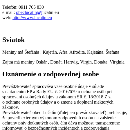
Telefón: 0911 765 830
e-mail:
obeclucatin@l
ucatin.eu
web:
http://www.lucatin.eu
Sviatok
Meniny má
Štefánia
, Kajetán, Afra, Afrodita, Kajetána, Štefana
Zajtra má meniny
Oskár
, Donát, Hartvig, Virgín, Donáta, Virgínia
Oznámenie o zodpovednej osobe
Prevádzkovateľ spracováva vaše osobné údaje v súlade
s nariadením EP a Rady EÚ č. 2016/679 o ochrane osôb pri
spracovaní osobných údajov a zákonom SR č. 18/2018 Z.z.
o ochrane osobných údajov a o zmene a doplnení niektorých
zákonov.
Prevádzkovateľ obec Lučatín (ďalej len prevádzkovateľ) prehlasuje,
že poveril externým výkonom zodpovednú osobu na zaistenie
ochrany práv dotknutých osôb, čím dáva možnosť transparentne
informovať o bezpečnostných incidentoch a zodpovedania