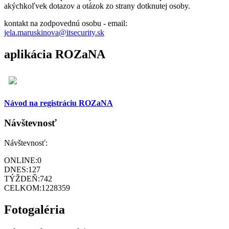
akýchkoľvek dotazov a otázok zo strany dotknutej osoby.
kontakt na zodpovednú osobu - email:
jela.maruskinova@itsecurity.sk
aplikácia ROZaNA
Návod na registráciu ROZaNA
Návštevnosť
Návštevnosť:
ONLINE:
0
DNES:
127
TÝŽDEŇ:
742
CELKOM:
1228359
Fotogaléria