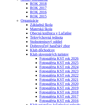
ROK 2018
ROK 2017
ROK 2016
ROK 2015
Organizácie
Základná škola
Materská škola
Obecná knižnica v Lučatíne
Telovýchovná jednota
Stolnotenisový oddiel
Dobrovoľný hasičský zbor
Klub dôchodcov
Klub slovenských turistov
Fotogaléria KST rok 2026
Fotogaléria KST rok 2025
Fotogaléria KST rok 2024
Fotogaléria KST rok 2023
Fotogaléria KST rok 2022
Fotogaléria KST rok 2021
Fotogaléria KST rok 2020
Fotogaléria KST rok 2019
Fotogaléria KST rok 2018
Fotogaléria KST rok 2017
Fotogaléria KST rok 2016
Klub priateľov lučatínskej prírody