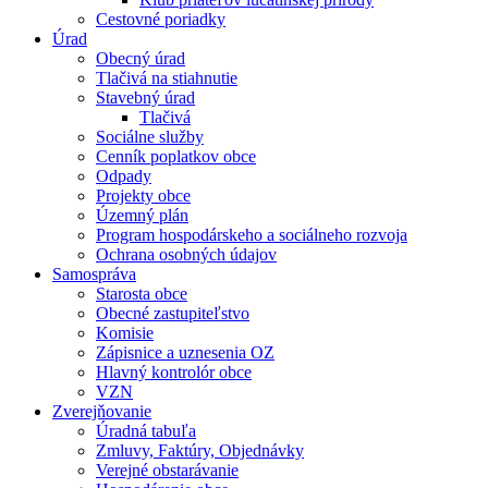
Cestovné poriadky
Úrad
Obecný úrad
Tlačivá na stiahnutie
Stavebný úrad
Tlačivá
Sociálne služby
Cenník poplatkov obce
Odpady
Projekty obce
Územný plán
Program hospodárskeho a sociálneho rozvoja
Ochrana osobných údajov
Samospráva
Starosta obce
Obecné zastupiteľstvo
Komisie
Zápisnice a uznesenia OZ
Hlavný kontrolór obce
VZN
Zverejňovanie
Úradná tabuľa
Zmluvy, Faktúry, Objednávky
Verejné obstarávanie