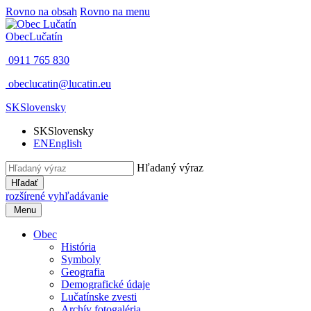
Rovno na obsah
Rovno na menu
Obec
Lučatín
0911 765 830
obeclucatin@lucatin.eu
SK
Slovensky
SK
Slovensky
EN
English
Hľadaný výraz
Hľadať
rozšírené vyhľadávanie
Menu
Obec
História
Symboly
Geografia
Demografické údaje
Lučatínske zvesti
Archív fotogaléria