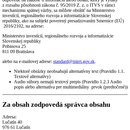
z rozsahu pôsobnosti zákona č. 95/2019 Z. z. o ITVS v rámci
mechanizmu spätnej väzby, sa môžete obrátiť na Ministerstvo
investícií, regionálneho rozvoja a informatizácie Slovenskej
republiky, ako na subjekt poverený presadzovaním Smernice (EÚ)
2016/2102, na adrese:
Ministerstvo investícií, regionálneho rozvoja a informatizácie
Slovenskej republiky
Pribinova 25
811 09 Bratislava
alebo na e-mailovej adrese:
standard@mirri.gov.sk
.
Niektoré obrázky neobsahujú alternatívny text (Pravidlo 1.1.
Textové alternatívy)
Audio súbory nemajú textový prepis (Pravidlo 1.2.3 Audio
popis alebo alternatíva pre multimediálny prvok (predtočené))
Za obsah zodpovedá správca obsahu
Adresa:
Lučatín 40
976 61 Lučatín