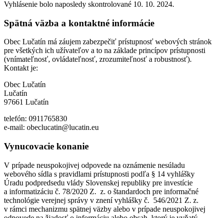
Vyhlásenie bolo naposledy skontrolované 10. 10. 2024.
Spätná väzba a kontaktné informácie
Obec Lučatín má záujem zabezpečiť prístupnosť webových stránok
pre všetkých ich užívateľov a to na základe princípov prístupnosti
(vnímateľnosť, ovládateľnosť, zrozumiteľnosť a robustnosť).
Kontakt je:
Obec Lučatín
Lučatín
97661 Lučatín
telefón: 0911765830
e-mail: obeclucatin@lucatin.eu
Vynucovacie konanie
V prípade neuspokojivej odpovede na oznámenie nesúladu
webového sídla s pravidlami prístupnosti podľa § 14 vyhlášky
Úradu podpredsedu vlády Slovenskej republiky pre investície
a informatizáciu č. 78/2020 Z. z. o štandardoch pre informačné
technológie verejnej správy v znení vyhlášky č. 546/2021 Z. z.
v rámci mechanizmu spätnej väzby alebo v prípade neuspokojivej
odpovede na žiadosť o informáciu alebo obsah, ktorý je vyňatý