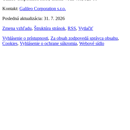
Kontakt:
Galileo Corporation s.r.o.
Posledná aktualizácia: 31. 7. 2026
Zmena vzhľadu
,
Štruktúra stránok
,
RSS
,
Vytlačiť
Vyhlásenie o prístupnosti
,
Za obsah zodpovedá správca obsahu
,
Cookies
,
Vyhlásenie o ochrane súkromia
,
Webové sídlo