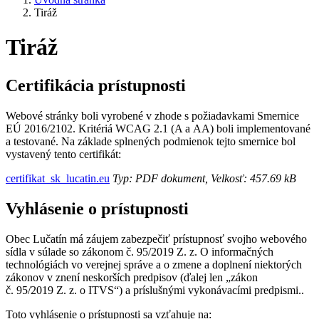
Tiráž
Tiráž
Certifikácia prístupnosti
Webové stránky boli vyrobené v zhode s požiadavkami Smernice
EÚ 2016/2102. Kritériá WCAG 2.1 (A a AA) boli implementované
a testované. Na základe splnených podmienok tejto smernice bol
vystavený tento certifikát:
certifikat_sk_lucatin.eu
Typ: PDF dokument, Velkosť: 457.69 kB
Vyhlásenie o prístupnosti
Obec Lučatín má záujem zabezpečiť prístupnosť svojho webového
sídla v súlade so zákonom č. 95/2019 Z. z. O informačných
technológiách vo verejnej správe a o zmene a doplnení niektorých
zákonov v znení neskorších predpisov (ďalej len „zákon
č. 95/2019 Z. z. o ITVS“) a príslušnými vykonávacími predpismi..
Toto vyhlásenie o prístupnosti sa vzťahuje na: