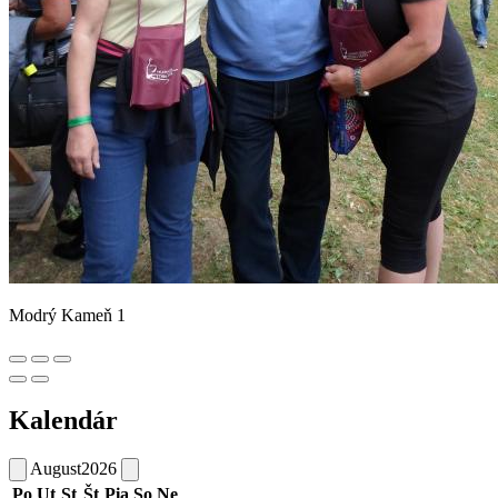
Modrý Kameň 1
Kalendár
August
2026
Po
Ut
St
Št
Pia
So
Ne