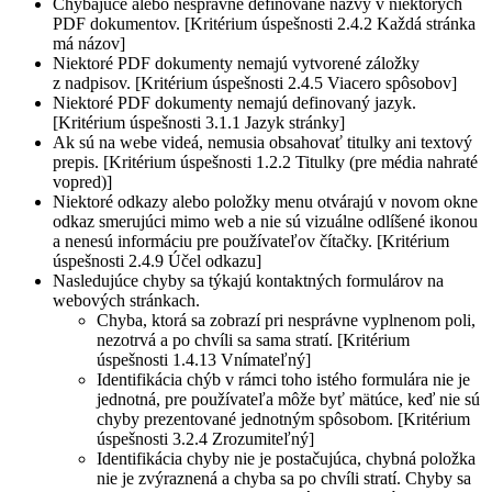
Chýbajúce alebo nesprávne definované názvy v niektorých
PDF dokumentov. [Kritérium úspešnosti 2.4.2 Každá stránka
má názov]
Niektoré PDF dokumenty nemajú vytvorené záložky
z nadpisov. [Kritérium úspešnosti 2.4.5 Viacero spôsobov]
Niektoré PDF dokumenty nemajú definovaný jazyk.
[Kritérium úspešnosti 3.1.1 Jazyk stránky]
Ak sú na webe videá, nemusia obsahovať titulky ani textový
prepis. [Kritérium úspešnosti 1.2.2 Titulky (pre média nahraté
vopred)]
Niektoré odkazy alebo položky menu otvárajú v novom okne
odkaz smerujúci mimo web a nie sú vizuálne odlíšené ikonou
a nenesú informáciu pre používateľov čítačky. [Kritérium
úspešnosti 2.4.9 Účel odkazu]
Nasledujúce chyby sa týkajú kontaktných formulárov na
webových stránkach.
Chyba, ktorá sa zobrazí pri nesprávne vyplnenom poli,
nezotrvá a po chvíli sa sama stratí. [Kritérium
úspešnosti 1.4.13 Vnímateľný]
Identifikácia chýb v rámci toho istého formulára nie je
jednotná, pre používateľa môže byť mätúce, keď nie sú
chyby prezentované jednotným spôsobom. [Kritérium
úspešnosti 3.2.4 Zrozumiteľný]
Identifikácia chyby nie je postačujúca, chybná položka
nie je zvýraznená a chyba sa po chvíli stratí. Chyby sa