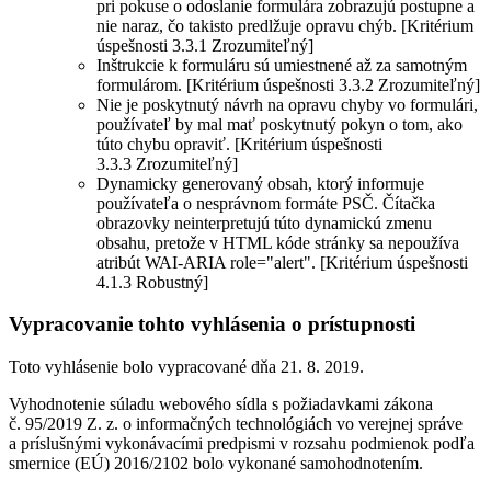
pri pokuse o odoslanie formulára zobrazujú postupne a
nie naraz, čo takisto predlžuje opravu chýb. [Kritérium
úspešnosti 3.3.1 Zrozumiteľný]
Inštrukcie k formuláru sú umiestnené až za samotným
formulárom. [Kritérium úspešnosti 3.3.2 Zrozumiteľný]
Nie je poskytnutý návrh na opravu chyby vo formulári,
používateľ by mal mať poskytnutý pokyn o tom, ako
túto chybu opraviť. [Kritérium úspešnosti
3.3.3 Zrozumiteľný]
Dynamicky generovaný obsah, ktorý informuje
používateľa o nesprávnom formáte PSČ. Čítačka
obrazovky neinterpretujú túto dynamickú zmenu
obsahu, pretože v HTML kóde stránky sa nepoužíva
atribút WAI-ARIA role="alert". [Kritérium úspešnosti
4.1.3 Robustný]
Vypracovanie tohto vyhlásenia o prístupnosti
Toto vyhlásenie bolo vypracované dňa 21. 8. 2019.
Vyhodnotenie súladu webového sídla s požiadavkami zákona
č. 95/2019 Z. z. o informačných technológiách vo verejnej správe
a príslušnými vykonávacími predpismi v rozsahu podmienok podľa
smernice (EÚ) 2016/2102 bolo vykonané samohodnotením.