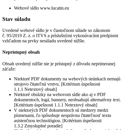
Webové sídlo www.lucatin.eu
Stav súladu
Uvedené webové sídlo je v čiastočnom súlade so zákonom
č. 95/2019 Z. z. o ITVS a príslušnými vykonávacími predpismi
vzhľadom na prvky nesúladu uvedené nižšie.
Neprístupný obsah
Obsah uvedený nižšie nie je prístupný z dôvodu neprimeranej
záťaže:
Niektoré PDF dokumenty na webových stránkach nemajú
strojovo čitateľnú vrstvu. [Kritérium úspešnosti
1.1.1 Netextový obsah]
Niektoré obrázky na webovom sídle ako aj v PDF
dokumentoch, logá, bannery, neobsahujú alternatívny text.
[Kritérium úspešnosti 1.1.1 Netextový obsah]
V niektorých PDF dokumentoch sú medzery medzi
písmenami, čo spôsobuje nesprávnu čitateľnosť textu
asistenčnou technológiou. [Kritérium úspešnosti
1.3.2 Zmysluplné poradie]