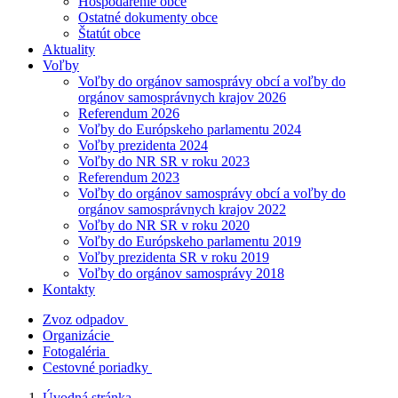
Hospodárenie obce
Ostatné dokumenty obce
Štatút obce
Aktuality
Voľby
Voľby do orgánov samosprávy obcí a voľby do
orgánov samosprávnych krajov 2026
Referendum 2026
Voľby do Európskeho parlamentu 2024
Voľby prezidenta 2024
Voľby do NR SR v roku 2023
Referendum 2023
Voľby do orgánov samosprávy obcí a voľby do
orgánov samosprávnych krajov 2022
Voľby do NR SR v roku 2020
Voľby do Európskeho parlamentu 2019
Voľby prezidenta SR v roku 2019
Voľby do orgánov samosprávy 2018
Kontakty
Zvoz odpadov
Organizácie
Fotogaléria
Cestovné poriadky
Úvodná stránka