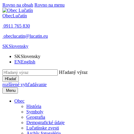
Rovno na obsah
Rovno na menu
Obec
Lučatín
0911 765 830
obeclucatin@lucatin.eu
SK
Slovensky
SK
Slovensky
EN
English
Hľadaný výraz
Hľadať
rozšírené vyhľadávanie
Menu
Obec
História
Symboly
Geografia
Demografické údaje
Lučatínske zvesti
Archív fotogaléria