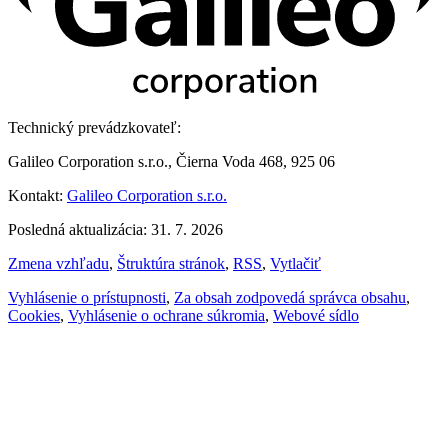
Technický prevádzkovateľ:
Galileo Corporation s.r.o., Čierna Voda 468, 925 06
Kontakt:
Galileo Corporation s.r.o.
Posledná aktualizácia: 31. 7. 2026
Zmena vzhľadu
,
Štruktúra stránok
,
RSS
,
Vytlačiť
Vyhlásenie o prístupnosti
,
Za obsah zodpovedá správca obsahu
,
Cookies
,
Vyhlásenie o ochrane súkromia
,
Webové sídlo