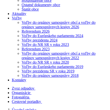
Hospodárenie obce
Ostatné dokumenty obce
Štatút obce
Aktuality
Voľby
Voľby do orgánov samosprávy obcí a voľby do
orgánov samosprávnych krajov 2026
Referendum 2026
Voľby do Európskeho parlamentu 2024
Voľby prezidenta 2024
Voľby do NR SR v roku 2023
Referendum 2023
Voľby do orgánov samosprávy obcí a voľby do
orgánov samosprávnych krajov 2022
Voľby do NR SR v roku 2020
Voľby do Európskeho parlamentu 2019
Voľby prezidenta SR v roku 2019
Voľby do orgánov samosprávy 2018
Kontakty
Zvoz odpadov
Organizácie
Fotogaléria
Cestovné poriadky
Úvodná stránka