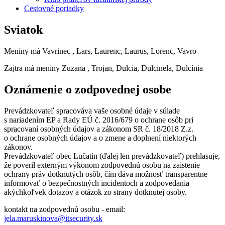
Cestovné poriadky
Sviatok
Meniny má
Vavrinec
, Lars, Laurenc, Laurus, Lorenc, Vavro
Zajtra má meniny
Zuzana
, Trojan, Dulcia, Dulcinela, Dulcínia
Oznámenie o zodpovednej osobe
Prevádzkovateľ spracováva vaše osobné údaje v súlade
s nariadením EP a Rady EÚ č. 2016/679 o ochrane osôb pri
spracovaní osobných údajov a zákonom SR č. 18/2018 Z.z.
o ochrane osobných údajov a o zmene a doplnení niektorých
zákonov.
Prevádzkovateľ obec Lučatín (ďalej len prevádzkovateľ) prehlasuje,
že poveril externým výkonom zodpovednú osobu na zaistenie
ochrany práv dotknutých osôb, čím dáva možnosť transparentne
informovať o bezpečnostných incidentoch a zodpovedania
akýchkoľvek dotazov a otázok zo strany dotknutej osoby.
kontakt na zodpovednú osobu - email:
jela.maruskinova@itsecurity.sk