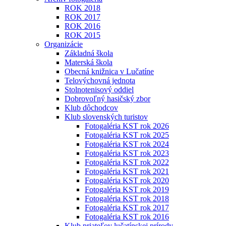
ROK 2018
ROK 2017
ROK 2016
ROK 2015
Organizácie
Základná škola
Materská škola
Obecná knižnica v Lučatíne
Telovýchovná jednota
Stolnotenisový oddiel
Dobrovoľný hasičský zbor
Klub dôchodcov
Klub slovenských turistov
Fotogaléria KST rok 2026
Fotogaléria KST rok 2025
Fotogaléria KST rok 2024
Fotogaléria KST rok 2023
Fotogaléria KST rok 2022
Fotogaléria KST rok 2021
Fotogaléria KST rok 2020
Fotogaléria KST rok 2019
Fotogaléria KST rok 2018
Fotogaléria KST rok 2017
Fotogaléria KST rok 2016
Klub priateľov lučatínskej prírody