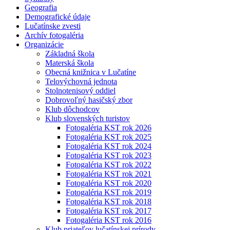
Geografia
Demografické údaje
Lučatínske zvesti
Archív fotogaléria
Organizácie
Základná škola
Materská škola
Obecná knižnica v Lučatíne
Telovýchovná jednota
Stolnotenisový oddiel
Dobrovoľný hasičský zbor
Klub dôchodcov
Klub slovenských turistov
Fotogaléria KST rok 2026
Fotogaléria KST rok 2025
Fotogaléria KST rok 2024
Fotogaléria KST rok 2023
Fotogaléria KST rok 2022
Fotogaléria KST rok 2021
Fotogaléria KST rok 2020
Fotogaléria KST rok 2019
Fotogaléria KST rok 2018
Fotogaléria KST rok 2017
Fotogaléria KST rok 2016
Klub priateľov lučatínskej prírody