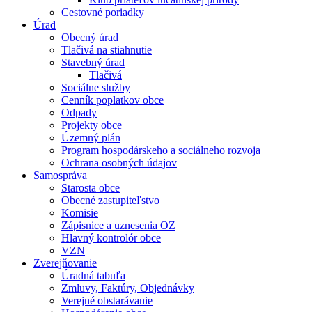
Cestovné poriadky
Úrad
Obecný úrad
Tlačivá na stiahnutie
Stavebný úrad
Tlačivá
Sociálne služby
Cenník poplatkov obce
Odpady
Projekty obce
Územný plán
Program hospodárskeho a sociálneho rozvoja
Ochrana osobných údajov
Samospráva
Starosta obce
Obecné zastupiteľstvo
Komisie
Zápisnice a uznesenia OZ
Hlavný kontrolór obce
VZN
Zverejňovanie
Úradná tabuľa
Zmluvy, Faktúry, Objednávky
Verejné obstarávanie