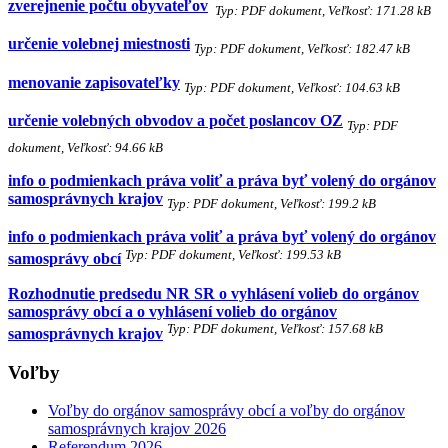
zverejnenie počtu obyvateľov
Typ: PDF dokument, Veľkosť: 171.28 kB
určenie volebnej miestnosti
Typ: PDF dokument, Veľkosť: 182.47 kB
menovanie zapisovateľky
Typ: PDF dokument, Veľkosť: 104.63 kB
určenie volebných obvodov a počet poslancov OZ
Typ: PDF
dokument, Veľkosť: 94.66 kB
info o podmienkach práva voliť a práva byť volený do orgánov
samosprávnych krajov
Typ: PDF dokument, Veľkosť: 199.2 kB
info o podmienkach práva voliť a práva byť volený do orgánov
Typ: PDF dokument, Veľkosť: 199.53 kB
samosprávy obcí
Rozhodnutie predsedu NR SR o vyhlásení volieb do orgánov
samosprávy obcí a o vyhlásení volieb do orgánov
Typ: PDF dokument, Veľkosť: 157.68 kB
samosprávnych krajov
Voľby
Voľby do orgánov samosprávy obcí a voľby do orgánov
samosprávnych krajov 2026
Referendum 2026