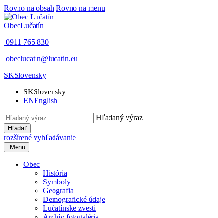
Rovno na obsah
Rovno na menu
Obec
Lučatín
0911 765 830
obeclucatin@lucatin.eu
SK
Slovensky
SK
Slovensky
EN
English
Hľadaný výraz
Hľadať
rozšírené vyhľadávanie
Menu
Obec
História
Symboly
Geografia
Demografické údaje
Lučatínske zvesti
Archív fotogaléria