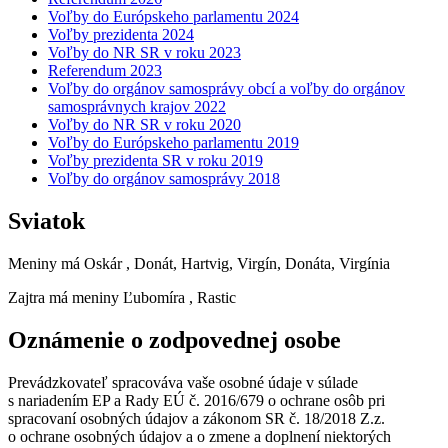
Voľby do Európskeho parlamentu 2024
Voľby prezidenta 2024
Voľby do NR SR v roku 2023
Referendum 2023
Voľby do orgánov samosprávy obcí a voľby do orgánov
samosprávnych krajov 2022
Voľby do NR SR v roku 2020
Voľby do Európskeho parlamentu 2019
Voľby prezidenta SR v roku 2019
Voľby do orgánov samosprávy 2018
Sviatok
Meniny má
Oskár
, Donát, Hartvig, Virgín, Donáta, Virgínia
Zajtra má meniny
Ľubomíra
, Rastic
Oznámenie o zodpovednej osobe
Prevádzkovateľ spracováva vaše osobné údaje v súlade
s nariadením EP a Rady EÚ č. 2016/679 o ochrane osôb pri
spracovaní osobných údajov a zákonom SR č. 18/2018 Z.z.
o ochrane osobných údajov a o zmene a doplnení niektorých