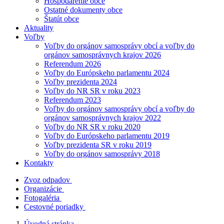
Hospodárenie obce
Ostatné dokumenty obce
Štatút obce
Aktuality
Voľby
Voľby do orgánov samosprávy obcí a voľby do
orgánov samosprávnych krajov 2026
Referendum 2026
Voľby do Európskeho parlamentu 2024
Voľby prezidenta 2024
Voľby do NR SR v roku 2023
Referendum 2023
Voľby do orgánov samosprávy obcí a voľby do
orgánov samosprávnych krajov 2022
Voľby do NR SR v roku 2020
Voľby do Európskeho parlamentu 2019
Voľby prezidenta SR v roku 2019
Voľby do orgánov samosprávy 2018
Kontakty
Zvoz odpadov
Organizácie
Fotogaléria
Cestovné poriadky
Úvodná stránka