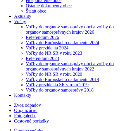
Hospodárenie obce
Ostatné dokumenty obce
Štatút obce
Aktuality
Voľby
Voľby do orgánov samosprávy obcí a voľby do
orgánov samosprávnych krajov 2026
Referendum 2026
Voľby do Európskeho parlamentu 2024
Voľby prezidenta 2024
Voľby do NR SR v roku 2023
Referendum 2023
Voľby do orgánov samosprávy obcí a voľby do
orgánov samosprávnych krajov 2022
Voľby do NR SR v roku 2020
Voľby do Európskeho parlamentu 2019
Voľby prezidenta SR v roku 2019
Voľby do orgánov samosprávy 2018
Kontakty
Zvoz odpadov
Organizácie
Fotogaléria
Cestovné poriadky
Úvodná stránka