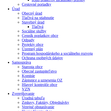
Cestovné poriadky
Úrad
Obecný úrad
Tlačivá na stiahnutie
Stavebný úrad
Tlačivá
Sociálne služby
Cenník poplatkov obce
Odpady
Projekty obce
Územný plán
Program hospodárskeho a sociálneho rozvoja
Ochrana osobných údajov
Samospráva
Starosta obce
Obecné zastupiteľstvo
Komisie
Zápisnice a uznesenia OZ
Hlavný kontrolór obce
VZN
Zverejňovanie
Úradná tabuľa
Zmluvy, Faktúry, Objednávky
Verejné obstarávanie