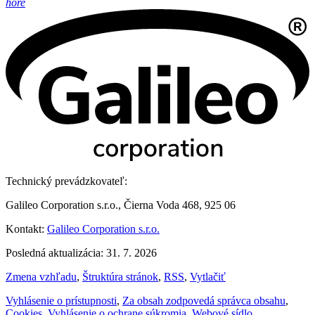
hore
Technický prevádzkovateľ:
Galileo Corporation s.r.o., Čierna Voda 468, 925 06
Kontakt:
Galileo Corporation s.r.o.
Posledná aktualizácia: 31. 7. 2026
Zmena vzhľadu
,
Štruktúra stránok
,
RSS
,
Vytlačiť
Vyhlásenie o prístupnosti
,
Za obsah zodpovedá správca obsahu
,
Cookies
,
Vyhlásenie o ochrane súkromia
,
Webové sídlo