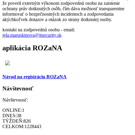
že poveril externým výkonom zodpovednú osobu na zaistenie
ochrany práv dotknutých osôb, čím dáva možnosť transparentne
informovať o bezpečnostných incidentoch a zodpovedania
akýchkoľvek dotazov a otázok zo strany dotknutej osoby.
kontakt na zodpovednú osobu - email:
jela.maruskinova@itsecurity.sk
aplikácia ROZaNA
Návod na registráciu ROZaNA
Návštevnosť
Návštevnosť:
ONLINE:
1
DNES:
38
TÝŽDEŇ:
826
CELKOM:
1228443