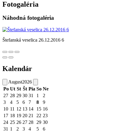
Fotogaléria
Náhodná fotogaléria
Štefanská veselica 26.12.2016 6
Kalendár
August
2026
Po
Ut
St
Št
Pia
So
Ne
27
28
29
30
31
1
2
3
4
5
6
7
8
9
10
11
12
13
14
15
16
17
18
19
20
21
22
23
24
25
26
27
28
29
30
31
1
2
3
4
5
6