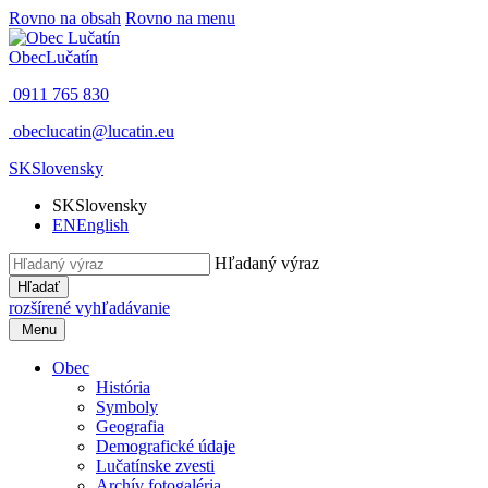
Rovno na obsah
Rovno na menu
Obec
Lučatín
0911 765 830
obeclucatin@lucatin.eu
SK
Slovensky
SK
Slovensky
EN
English
Hľadaný výraz
Hľadať
rozšírené vyhľadávanie
Menu
Obec
História
Symboly
Geografia
Demografické údaje
Lučatínske zvesti
Archív fotogaléria