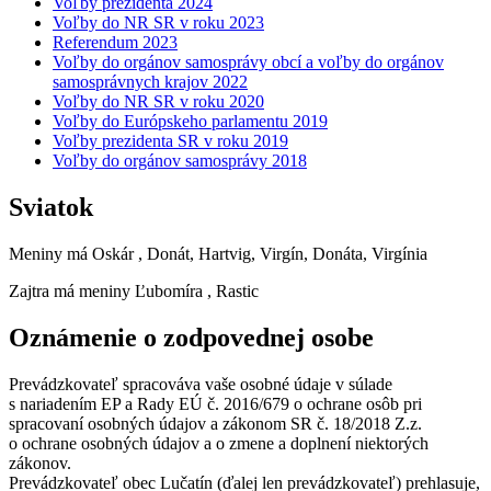
Voľby prezidenta 2024
Voľby do NR SR v roku 2023
Referendum 2023
Voľby do orgánov samosprávy obcí a voľby do orgánov
samosprávnych krajov 2022
Voľby do NR SR v roku 2020
Voľby do Európskeho parlamentu 2019
Voľby prezidenta SR v roku 2019
Voľby do orgánov samosprávy 2018
Sviatok
Meniny má
Oskár
, Donát, Hartvig, Virgín, Donáta, Virgínia
Zajtra má meniny
Ľubomíra
, Rastic
Oznámenie o zodpovednej osobe
Prevádzkovateľ spracováva vaše osobné údaje v súlade
s nariadením EP a Rady EÚ č. 2016/679 o ochrane osôb pri
spracovaní osobných údajov a zákonom SR č. 18/2018 Z.z.
o ochrane osobných údajov a o zmene a doplnení niektorých
zákonov.
Prevádzkovateľ obec Lučatín (ďalej len prevádzkovateľ) prehlasuje,