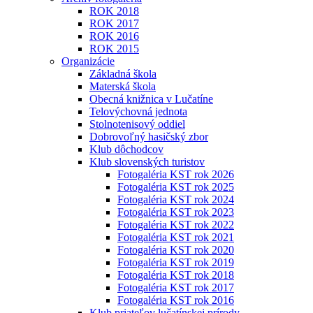
ROK 2018
ROK 2017
ROK 2016
ROK 2015
Organizácie
Základná škola
Materská škola
Obecná knižnica v Lučatíne
Telovýchovná jednota
Stolnotenisový oddiel
Dobrovoľný hasičský zbor
Klub dôchodcov
Klub slovenských turistov
Fotogaléria KST rok 2026
Fotogaléria KST rok 2025
Fotogaléria KST rok 2024
Fotogaléria KST rok 2023
Fotogaléria KST rok 2022
Fotogaléria KST rok 2021
Fotogaléria KST rok 2020
Fotogaléria KST rok 2019
Fotogaléria KST rok 2018
Fotogaléria KST rok 2017
Fotogaléria KST rok 2016
Klub priateľov lučatínskej prírody