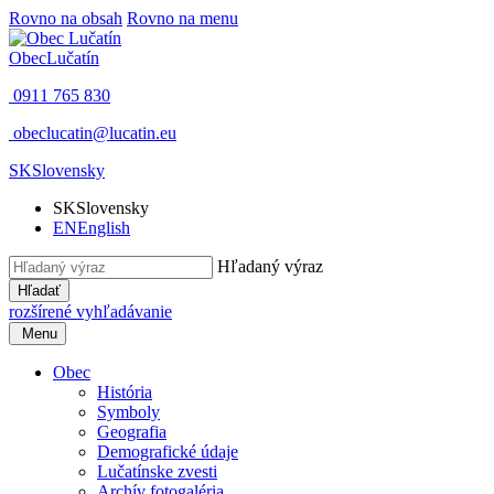
Rovno na obsah
Rovno na menu
Obec
Lučatín
0911 765 830
obeclucatin@lucatin.eu
SK
Slovensky
SK
Slovensky
EN
English
Hľadaný výraz
Hľadať
rozšírené vyhľadávanie
Menu
Obec
História
Symboly
Geografia
Demografické údaje
Lučatínske zvesti
Archív fotogaléria