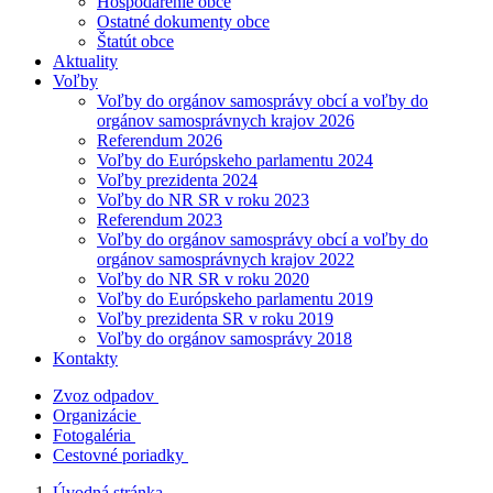
Hospodárenie obce
Ostatné dokumenty obce
Štatút obce
Aktuality
Voľby
Voľby do orgánov samosprávy obcí a voľby do
orgánov samosprávnych krajov 2026
Referendum 2026
Voľby do Európskeho parlamentu 2024
Voľby prezidenta 2024
Voľby do NR SR v roku 2023
Referendum 2023
Voľby do orgánov samosprávy obcí a voľby do
orgánov samosprávnych krajov 2022
Voľby do NR SR v roku 2020
Voľby do Európskeho parlamentu 2019
Voľby prezidenta SR v roku 2019
Voľby do orgánov samosprávy 2018
Kontakty
Zvoz odpadov
Organizácie
Fotogaléria
Cestovné poriadky
Úvodná stránka