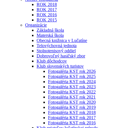
ROK 2018
ROK 2017
ROK 2016
ROK 2015
Organizácie
Základná škola
Materská škola
Obecná knižnica v Lučatíne
Telovýchovná jednota
Stolnotenisový oddiel
Dobrovoľný hasičský zbor
Klub dôchodcov
Klub slovenských turistov
Fotogaléria KST rok 2026
Fotogaléria KST rok 2025
Fotogaléria KST rok 2024
Fotogaléria KST rok 2023
Fotogaléria KST rok 2022
Fotogaléria KST rok 2021
Fotogaléria KST rok 2020
Fotogaléria KST rok 2019
Fotogaléria KST rok 2018
Fotogaléria KST rok 2017
Fotogaléria KST rok 2016
Klub priateľov lučatínskej prírody