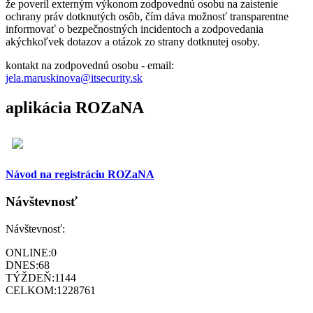
že poveril externým výkonom zodpovednú osobu na zaistenie
ochrany práv dotknutých osôb, čím dáva možnosť transparentne
informovať o bezpečnostných incidentoch a zodpovedania
akýchkoľvek dotazov a otázok zo strany dotknutej osoby.
kontakt na zodpovednú osobu - email:
jela.maruskinova@itsecurity.sk
aplikácia ROZaNA
Návod na registráciu ROZaNA
Návštevnosť
Návštevnosť:
ONLINE:
0
DNES:
68
TÝŽDEŇ:
1144
CELKOM:
1228761