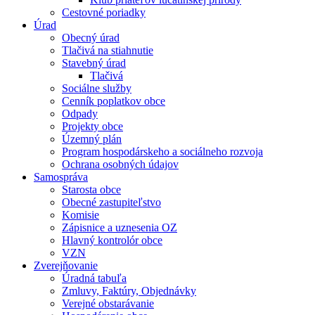
Cestovné poriadky
Úrad
Obecný úrad
Tlačivá na stiahnutie
Stavebný úrad
Tlačivá
Sociálne služby
Cenník poplatkov obce
Odpady
Projekty obce
Územný plán
Program hospodárskeho a sociálneho rozvoja
Ochrana osobných údajov
Samospráva
Starosta obce
Obecné zastupiteľstvo
Komisie
Zápisnice a uznesenia OZ
Hlavný kontrolór obce
VZN
Zverejňovanie
Úradná tabuľa
Zmluvy, Faktúry, Objednávky
Verejné obstarávanie