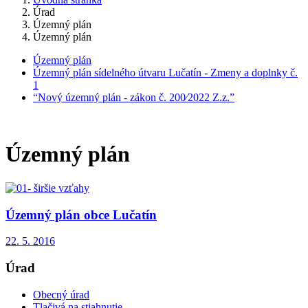
Úrad
Územný plán
Územný plán
Územný plán
Územný plán sídelného útvaru Lučatín - Zmeny a doplnky č.
1
“Nový územný plán - zákon č. 200⁄2022 Z.z.”
Územný plán
Územný plán obce Lučatín
22. 5. 2016
Úrad
Obecný úrad
Tlačivá na stiahnutie