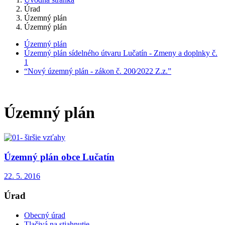
Úrad
Územný plán
Územný plán
Územný plán
Územný plán sídelného útvaru Lučatín - Zmeny a doplnky č.
1
“Nový územný plán - zákon č. 200⁄2022 Z.z.”
Územný plán
Územný plán obce Lučatín
22. 5. 2016
Úrad
Obecný úrad
Tlačivá na stiahnutie