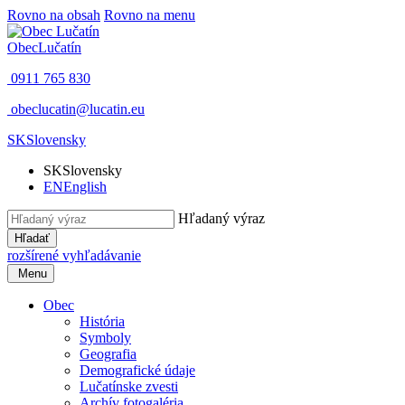
Rovno na obsah
Rovno na menu
Obec
Lučatín
0911 765 830
obeclucatin@lucatin.eu
SK
Slovensky
SK
Slovensky
EN
English
Hľadaný výraz
Hľadať
rozšírené vyhľadávanie
Menu
Obec
História
Symboly
Geografia
Demografické údaje
Lučatínske zvesti
Archív fotogaléria