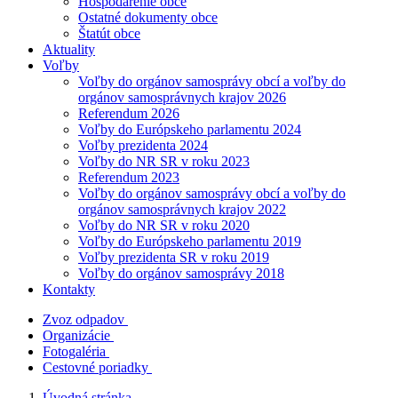
Hospodárenie obce
Ostatné dokumenty obce
Štatút obce
Aktuality
Voľby
Voľby do orgánov samosprávy obcí a voľby do
orgánov samosprávnych krajov 2026
Referendum 2026
Voľby do Európskeho parlamentu 2024
Voľby prezidenta 2024
Voľby do NR SR v roku 2023
Referendum 2023
Voľby do orgánov samosprávy obcí a voľby do
orgánov samosprávnych krajov 2022
Voľby do NR SR v roku 2020
Voľby do Európskeho parlamentu 2019
Voľby prezidenta SR v roku 2019
Voľby do orgánov samosprávy 2018
Kontakty
Zvoz odpadov
Organizácie
Fotogaléria
Cestovné poriadky
Úvodná stránka