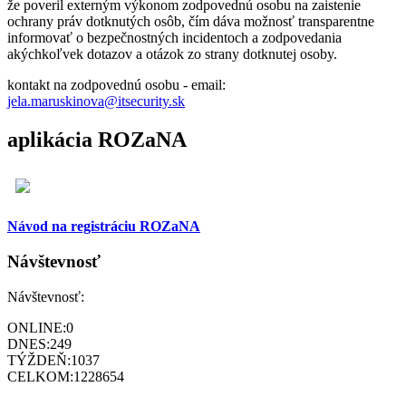
že poveril externým výkonom zodpovednú osobu na zaistenie
ochrany práv dotknutých osôb, čím dáva možnosť transparentne
informovať o bezpečnostných incidentoch a zodpovedania
akýchkoľvek dotazov a otázok zo strany dotknutej osoby.
kontakt na zodpovednú osobu - email:
jela.maruskinova@itsecurity.sk
aplikácia ROZaNA
Návod na registráciu ROZaNA
Návštevnosť
Návštevnosť:
ONLINE:
0
DNES:
249
TÝŽDEŇ:
1037
CELKOM:
1228654