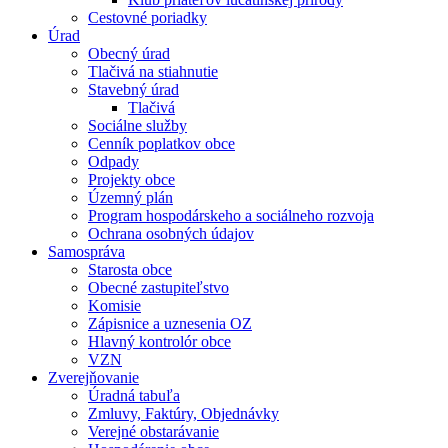
Cestovné poriadky
Úrad
Obecný úrad
Tlačivá na stiahnutie
Stavebný úrad
Tlačivá
Sociálne služby
Cenník poplatkov obce
Odpady
Projekty obce
Územný plán
Program hospodárskeho a sociálneho rozvoja
Ochrana osobných údajov
Samospráva
Starosta obce
Obecné zastupiteľstvo
Komisie
Zápisnice a uznesenia OZ
Hlavný kontrolór obce
VZN
Zverejňovanie
Úradná tabuľa
Zmluvy, Faktúry, Objednávky
Verejné obstarávanie