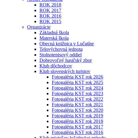
ROK 2018
ROK 2017
ROK 2016
ROK 2015
Organizácie
Základná škola
Materská škola
Obecná knižnica v Lučatíne
Telovýchovná jednota
Stolnotenisový oddiel
Dobrovoľný hasičský zbor
Klub dôchodcov
Klub slovenských turistov
Fotogaléria KST rok 2026
Fotogaléria KST rok 2025
Fotogaléria KST rok 2024
Fotogaléria KST rok 2023
Fotogaléria KST rok 2022
Fotogaléria KST rok 2021
Fotogaléria KST rok 2020
Fotogaléria KST rok 2019
Fotogaléria KST rok 2018
Fotogaléria KST rok 2017
Fotogaléria KST rok 2016
Klub priateľov lučatínskej prírody