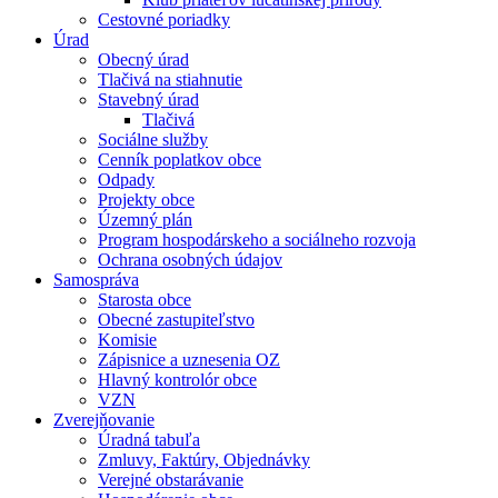
Cestovné poriadky
Úrad
Obecný úrad
Tlačivá na stiahnutie
Stavebný úrad
Tlačivá
Sociálne služby
Cenník poplatkov obce
Odpady
Projekty obce
Územný plán
Program hospodárskeho a sociálneho rozvoja
Ochrana osobných údajov
Samospráva
Starosta obce
Obecné zastupiteľstvo
Komisie
Zápisnice a uznesenia OZ
Hlavný kontrolór obce
VZN
Zverejňovanie
Úradná tabuľa
Zmluvy, Faktúry, Objednávky
Verejné obstarávanie