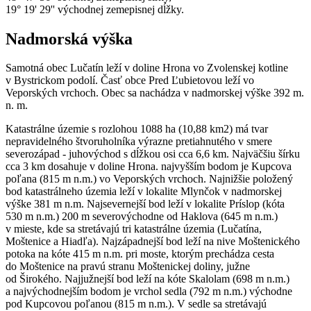
19° 19' 29'' východnej zemepisnej dĺžky.
Nadmorská výška
Samotná obec Lučatín leží v doline Hrona vo Zvolenskej kotline
v Bystrickom podolí. Časť obce Pred Ľubietovou leží vo
Veporských vrchoch. Obec sa nachádza v nadmorskej výške 392 m.
n. m.
Katastrálne územie s rozlohou 1088 ha (10,88 km2) má tvar
nepravidelného štvoruholníka výrazne pretiahnutého v smere
severozápad - juhovýchod s dĺžkou osi cca 6,6 km. Najväčšiu šírku
cca 3 km dosahuje v doline Hrona. najvyšším bodom je Kupcova
poľana (815 m n.m.) vo Veporských vrchoch. Najnižšie položený
bod katastrálneho územia leží v lokalite Mlynčok v nadmorskej
výške 381 m n.m. Najsevernejší bod leží v lokalite Príslop (kóta
530 m n.m.) 200 m severovýchodne od Haklova (645 m n.m.)
v mieste, kde sa stretávajú tri katastrálne územia (Lučatína,
Moštenice a Hiadľa). Najzápadnejší bod leží na nive Moštenického
potoka na kóte 415 m n.m. pri moste, ktorým prechádza cesta
do Moštenice na pravú stranu Moštenickej doliny, južne
od Širokého. Najjužnejší bod leží na kóte Skalolam (698 m n.m.)
a najvýchodnejším bodom je vrchol sedla (792 m n.m.) východne
pod Kupcovou poľanou (815 m n.m.). V sedle sa stretávajú