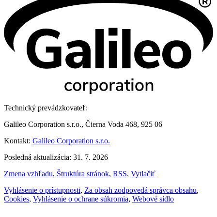
Technický prevádzkovateľ:
Galileo Corporation s.r.o., Čierna Voda 468, 925 06
Kontakt:
Galileo Corporation s.r.o.
Posledná aktualizácia: 31. 7. 2026
Zmena vzhľadu
,
Štruktúra stránok
,
RSS
,
Vytlačiť
Vyhlásenie o prístupnosti
,
Za obsah zodpovedá správca obsahu
,
Cookies
,
Vyhlásenie o ochrane súkromia
,
Webové sídlo