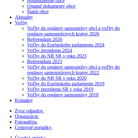
Hospodárenie obce
Ostatné dokumenty obce
Štatút obce
Aktuality
Voľby
Voľby do orgánov samosprávy obcí a voľby do
orgánov samosprávnych krajov 2026
Referendum 2026
Voľby do Európskeho parlamentu 2024
Voľby prezidenta 2024
Voľby do NR SR v roku 2023
Referendum 2023
Voľby do orgánov samosprávy obcí a voľby do
orgánov samosprávnych krajov 2022
Voľby do NR SR v roku 2020
Voľby do Európskeho parlamentu 2019
Voľby prezidenta SR v roku 2019
Voľby do orgánov samosprávy 2018
Kontakty
Zvoz odpadov
Organizácie
Fotogaléria
Cestovné poriadky
Úvodná stránka