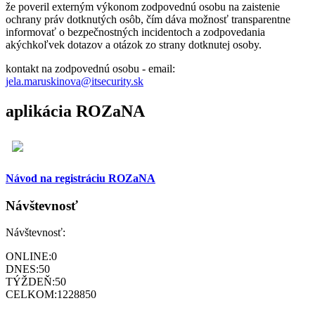
že poveril externým výkonom zodpovednú osobu na zaistenie
ochrany práv dotknutých osôb, čím dáva možnosť transparentne
informovať o bezpečnostných incidentoch a zodpovedania
akýchkoľvek dotazov a otázok zo strany dotknutej osoby.
kontakt na zodpovednú osobu - email:
jela.maruskinova@itsecurity.sk
aplikácia ROZaNA
Návod na registráciu ROZaNA
Návštevnosť
Návštevnosť:
ONLINE:
0
DNES:
50
TÝŽDEŇ:
50
CELKOM:
1228850