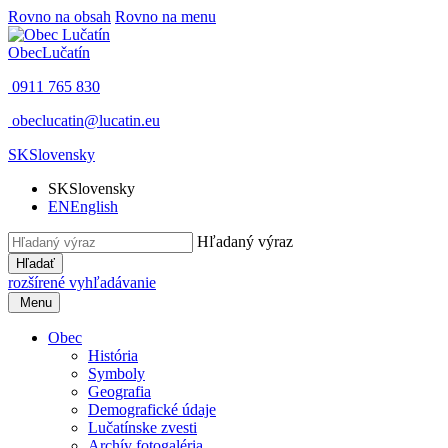
Rovno na obsah
Rovno na menu
Obec
Lučatín
0911 765 830
obeclucatin@lucatin.eu
SK
Slovensky
SK
Slovensky
EN
English
Hľadaný výraz
Hľadať
rozšírené vyhľadávanie
Menu
Obec
História
Symboly
Geografia
Demografické údaje
Lučatínske zvesti
Archív fotogaléria