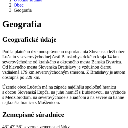
Obec
Geografia
Geografia
Geografické údaje
Podľa platného územnosprávneho usporiadania Slovenska leží obec
Lučatín v severovýchodnej časti Banskobystrického kraja 14 km
severovýchodne od krajského a okresného mesta Banská Bystrica.
Od hlavného mesta Slovenska Bratislavy je vzdušnou čiarou
vzdialená 179 km severovýchodným smerom. Z Bratislavy je autom
dostupná po 229 km.
Územie obce Lučatín má na západe najdlhšiu spoločnú hranicu
s obcou Slovenská Ľupča, na juhu hraničí s Ľubietovou, na východe
s Medzibrodom, na severovýchode s Hiadľom a na severe sa tiahne
najkratšia hranica s Moštenicou.
Zemepisné súradnice
48° 47' 56'' severnej zemepisnej šírky,