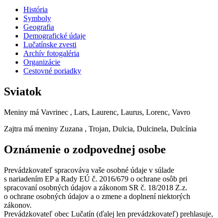
História
Symboly
Geografia
Demografické údaje
Lučatínske zvesti
Archív fotogaléria
Organizácie
Cestovné poriadky
Sviatok
Meniny má
Vavrinec
, Lars, Laurenc, Laurus, Lorenc, Vavro
Zajtra má meniny
Zuzana
, Trojan, Dulcia, Dulcinela, Dulcínia
Oznámenie o zodpovednej osobe
Prevádzkovateľ spracováva vaše osobné údaje v súlade
s nariadením EP a Rady EÚ č. 2016/679 o ochrane osôb pri
spracovaní osobných údajov a zákonom SR č. 18/2018 Z.z.
o ochrane osobných údajov a o zmene a doplnení niektorých
zákonov.
Prevádzkovateľ obec Lučatín (ďalej len prevádzkovateľ) prehlasuje,