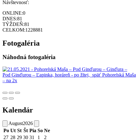
Návštevnosť:
ONLINE:
0
DNES:
81
TÝŽDEŇ:
81
CELKOM:
1228881
Fotogaléria
Náhodná fotogaléria
Kalendár
August
2026
Po
Ut
St
Št
Pia
So
Ne
27
28
29
30
31
1
2