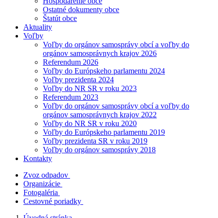
Hospodárenie obce
Ostatné dokumenty obce
Štatút obce
Aktuality
Voľby
Voľby do orgánov samosprávy obcí a voľby do
orgánov samosprávnych krajov 2026
Referendum 2026
Voľby do Európskeho parlamentu 2024
Voľby prezidenta 2024
Voľby do NR SR v roku 2023
Referendum 2023
Voľby do orgánov samosprávy obcí a voľby do
orgánov samosprávnych krajov 2022
Voľby do NR SR v roku 2020
Voľby do Európskeho parlamentu 2019
Voľby prezidenta SR v roku 2019
Voľby do orgánov samosprávy 2018
Kontakty
Zvoz odpadov
Organizácie
Fotogaléria
Cestovné poriadky
Úvodná stránka