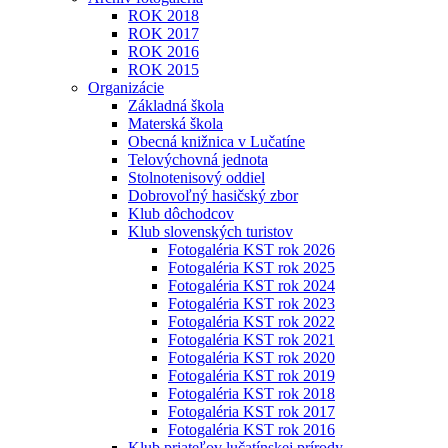
ROK 2018
ROK 2017
ROK 2016
ROK 2015
Organizácie
Základná škola
Materská škola
Obecná knižnica v Lučatíne
Telovýchovná jednota
Stolnotenisový oddiel
Dobrovoľný hasičský zbor
Klub dôchodcov
Klub slovenských turistov
Fotogaléria KST rok 2026
Fotogaléria KST rok 2025
Fotogaléria KST rok 2024
Fotogaléria KST rok 2023
Fotogaléria KST rok 2022
Fotogaléria KST rok 2021
Fotogaléria KST rok 2020
Fotogaléria KST rok 2019
Fotogaléria KST rok 2018
Fotogaléria KST rok 2017
Fotogaléria KST rok 2016
Klub priateľov lučatínskej prírody