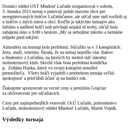
Domáci oddiel OST Mladosť Lučatín zorganizoval v sobotu,
3. Januára 2015 turnaj o putovný pohár starostu obce pre
neregistrovaných hráčov Lučatínčanov, ale súťaž sme radi rozšírili aj
o hráčov z iných miest a obcí. Keďže je takýchto turnajov ako
šafránu a nadšení hráči radi privítajú nejakú tú trofej, súťaž bola
zahájená ráno o 9.00 s heslom „My sa nebojíme nikoho a nemáme
rešpekt pred nikým!
Atmosféra na trurnaji bola perfektná. Súťažilo sa v 3 kategóriách:
ženy, muži, veteráni. Škoda, že na turnaj neprišlo viac žiakov
a študentov z Lučatína, na ktorých by mohol stáť miestny
stolnotenisový klub. Skvelá však bola perfektná kondička
p. Zoltána Hanka, ktorý vo svojej kategórii nenašiel
premožiteľa. Všetci hráči vyjadrili s priebehom turnaja veľkú
spokojnosť a prisľúbili účasť aj na budúci rok.
Ďakujeme sponzorom za vecné ceny a penziónu Grajciar
za občerstvenie pre súťažiacich.
Ceny pre najúspešnejších venovali: OcÚ Lučatín, pohostinstvo
Lučatín, stolnotenisový oddiel Mladosť Lučatín, Marek Vojník.
Výsledky turnaja