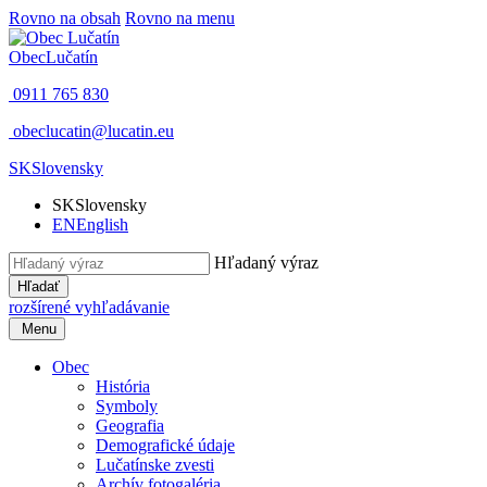
Rovno na obsah
Rovno na menu
Obec
Lučatín
0911 765 830
obeclucatin@lucatin.eu
SK
Slovensky
SK
Slovensky
EN
English
Hľadaný výraz
Hľadať
rozšírené vyhľadávanie
Menu
Obec
História
Symboly
Geografia
Demografické údaje
Lučatínske zvesti
Archív fotogaléria