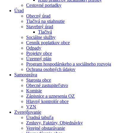
Cestovné poriadky
Úrad
Obecný úrad
Tlačivá na stiahnutie
Stavebný úrad
Tlačivá
Sociálne služby
Cenník poplatkov obce
Odpady
Projekty obce
Územný plán
Program hospodárskeho a sociálneho rozvoja
Ochrana osobných údajov
Samospráva
Starosta obce
Obecné zastupiteľstvo
Komisie
Zápisnice a uznesenia OZ
Hlavný kontrolór obce
VZN
Zverejňovanie
Úradná tabuľa
Zmluvy, Faktúry, Objednávky
Verejné obstarávanie