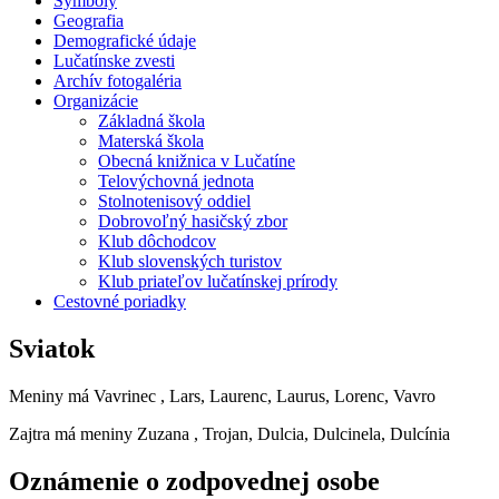
Symboly
Geografia
Demografické údaje
Lučatínske zvesti
Archív fotogaléria
Organizácie
Základná škola
Materská škola
Obecná knižnica v Lučatíne
Telovýchovná jednota
Stolnotenisový oddiel
Dobrovoľný hasičský zbor
Klub dôchodcov
Klub slovenských turistov
Klub priateľov lučatínskej prírody
Cestovné poriadky
Sviatok
Meniny má
Vavrinec
, Lars, Laurenc, Laurus, Lorenc, Vavro
Zajtra má meniny
Zuzana
, Trojan, Dulcia, Dulcinela, Dulcínia
Oznámenie o zodpovednej osobe