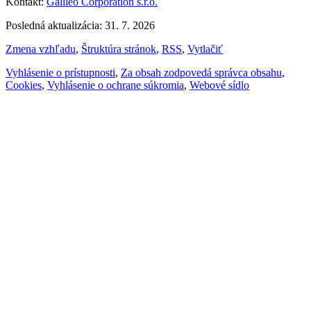
Kontakt:
Galileo Corporation s.r.o.
Posledná aktualizácia: 31. 7. 2026
Zmena vzhľadu
,
Štruktúra stránok
,
RSS
,
Vytlačiť
Vyhlásenie o prístupnosti
,
Za obsah zodpovedá správca obsahu
,
Cookies
,
Vyhlásenie o ochrane súkromia
,
Webové sídlo