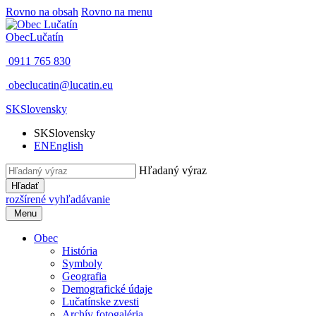
Rovno na obsah
Rovno na menu
Obec
Lučatín
0911 765 830
obeclucatin@lucatin.eu
SK
Slovensky
SK
Slovensky
EN
English
Hľadaný výraz
Hľadať
rozšírené vyhľadávanie
Menu
Obec
História
Symboly
Geografia
Demografické údaje
Lučatínske zvesti
Archív fotogaléria