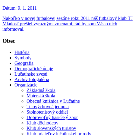
Dátum:
9. 1. 2011
Nakoľko v novej futbalovej sezóne roku 2011 náš futbalový klub TJ
Mladosť prešiel výraznými zmenami, rád by som Vás o nich
informoval.
Obec
História
Symboly
Geografia
Demografické údaje
Lučatínske zvesti
Archív fotogaléria
Organizácie
Základná škola
Materská škola
Obecná knižnica v Lučatíne
Telovýchovná jednota
Stolnotenisový oddiel
Dobrovoľný hasičský zbor
Klub dôchodcov
Klub slovenských turistov
Klub priateľov lučatínskej prírody