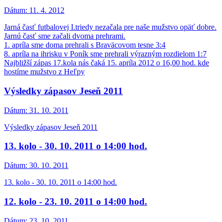
Dátum:
11. 4. 2012
Jarná časť futbalovej I.triedy nezačala pre naše mužstvo opäť dobre.
Jarnú časť sme začali dvoma prehrami.
1. apríla sme doma prehrali s Braväcovom tesne 3:4
8. apríla na ihrisku v Poník sme prehrali výrazným rozdielom 1:7
Najbližší zápas 17.kola nás čaká 15. apríla 2012 o 16,00 hod. kde
hostíme mužstvo z Heľpy
Výsledky zápasov Jeseň 2011
Dátum:
31. 10. 2011
Výsledky zápasov Jeseň 2011
13. kolo - 30. 10. 2011 o 14:00 hod.
Dátum:
30. 10. 2011
13. kolo - 30. 10. 2011 o 14:00 hod.
12. kolo - 23. 10. 2011 o 14:00 hod.
Dátum:
23. 10. 2011