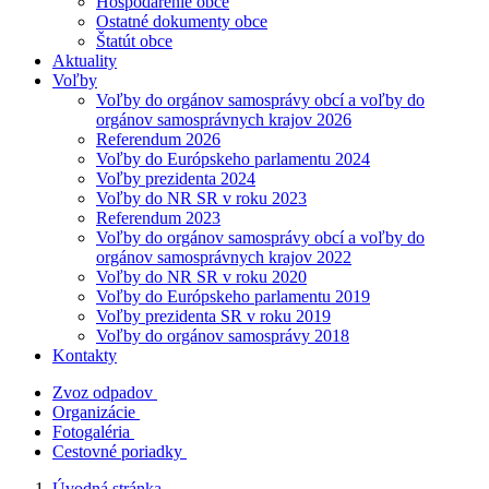
Hospodárenie obce
Ostatné dokumenty obce
Štatút obce
Aktuality
Voľby
Voľby do orgánov samosprávy obcí a voľby do
orgánov samosprávnych krajov 2026
Referendum 2026
Voľby do Európskeho parlamentu 2024
Voľby prezidenta 2024
Voľby do NR SR v roku 2023
Referendum 2023
Voľby do orgánov samosprávy obcí a voľby do
orgánov samosprávnych krajov 2022
Voľby do NR SR v roku 2020
Voľby do Európskeho parlamentu 2019
Voľby prezidenta SR v roku 2019
Voľby do orgánov samosprávy 2018
Kontakty
Zvoz odpadov
Organizácie
Fotogaléria
Cestovné poriadky
Úvodná stránka