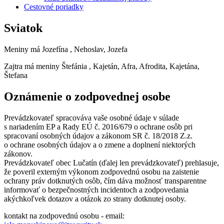
Cestovné poriadky
Sviatok
Meniny má
Jozefína
, Nehoslav, Jozefa
Zajtra má meniny
Štefánia
, Kajetán, Afra, Afrodita, Kajetána,
Štefana
Oznámenie o zodpovednej osobe
Prevádzkovateľ spracováva vaše osobné údaje v súlade
s nariadením EP a Rady EÚ č. 2016/679 o ochrane osôb pri
spracovaní osobných údajov a zákonom SR č. 18/2018 Z.z.
o ochrane osobných údajov a o zmene a doplnení niektorých
zákonov.
Prevádzkovateľ obec Lučatín (ďalej len prevádzkovateľ) prehlasuje,
že poveril externým výkonom zodpovednú osobu na zaistenie
ochrany práv dotknutých osôb, čím dáva možnosť transparentne
informovať o bezpečnostných incidentoch a zodpovedania
akýchkoľvek dotazov a otázok zo strany dotknutej osoby.
kontakt na zodpovednú osobu - email: