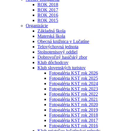
ROK 2018
ROK 2017
ROK 2016
ROK 2015
Organizácie
Základná škola
Materská škola
Obecná knižnica v Lučatíne
Telovýchovná jednota
Stolnotenisový oddiel
Dobrovoľný hasičský zbor
Klub dôchodcov
Klub slovenských turistov
Fotogaléria KST rok 2026
Fotogaléria KST rok 2025
Fotogaléria KST rok 2024
Fotogaléria KST rok 2023
Fotogaléria KST rok 2022
Fotogaléria KST rok 2021
Fotogaléria KST rok 2020
Fotogaléria KST rok 2019
Fotogaléria KST rok 2018
Fotogaléria KST rok 2017
Fotogaléria KST rok 2016
Klub priateľov lučatínskej prírody