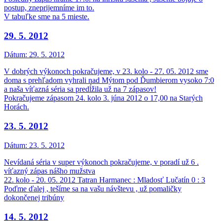
postup, zneprijemníme im to.
V tabuľke sme na 5 mieste.
29. 5. 2012
Dátum:
29. 5. 2012
V dobrých výkonoch pokračujeme, v 23. kolo - 27. 05. 2012 sme
doma s prehľadom vyhrali nad Mýtom pod Ďumbierom vysoko 7:0
a naša víťazná séria sa predĺžila už na 7 zápasov!
Pokračujeme zápasom 24. kolo 3. júna 2012 o 17,00 na Starých
Horách.
23. 5. 2012
Dátum:
23. 5. 2012
Nevídaná séria v super výkonoch pokračujeme, v poradí už 6 .
víťazný zápas nášho mužstva
22. kolo - 20. 05. 2012 Tatran Harmanec : Mladosť Lučatín 0 : 3
Poďme ďalej , tešíme sa na vašu návštevu , už pomaličky
dokončenej tribúny
14. 5. 2012