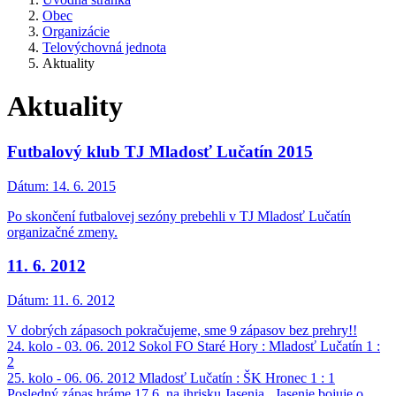
Obec
Organizácie
Telovýchovná jednota
Aktuality
Aktuality
Futbalový klub TJ Mladosť Lučatín 2015
Dátum:
14. 6. 2015
Po skončení futbalovej sezóny prebehli v TJ Mladosť Lučatín
organizačné zmeny.
11. 6. 2012
Dátum:
11. 6. 2012
V dobrých zápasoch pokračujeme, sme 9 zápasov bez prehry!!
24. kolo - 03. 06. 2012 Sokol FO Staré Hory : Mladosť Lučatín 1 :
2
25. kolo - 06. 06. 2012 Mladosť Lučatín : ŠK Hronec 1 : 1
Posledný zápas hráme 17.6. na ihrisku Jasenia , Jasenie bojuje o