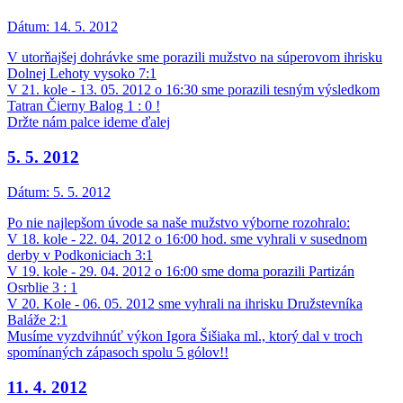
Dátum:
14. 5. 2012
V utorňajšej dohrávke sme porazili mužstvo na súperovom ihrisku
Dolnej Lehoty vysoko 7:1
V 21. kole - 13. 05. 2012 o 16:30 sme porazili tesným výsledkom
Tatran Čierny Balog 1 : 0 !
Držte nám palce ideme ďalej
5. 5. 2012
Dátum:
5. 5. 2012
Po nie najlepšom úvode sa naše mužstvo výborne rozohralo:
V 18. kole - 22. 04. 2012 o 16:00 hod. sme vyhrali v susednom
derby v Podkoniciach 3:1
V 19. kole - 29. 04. 2012 o 16:00 sme doma porazili Partizán
Osrblie 3 : 1
V 20. Kole - 06. 05. 2012 sme vyhrali na ihrisku Družstevníka
Baláže 2:1
Musíme vyzdvihnúť výkon Igora Šišiaka ml., ktorý dal v troch
spomínaných zápasoch spolu 5 gólov!!
11. 4. 2012