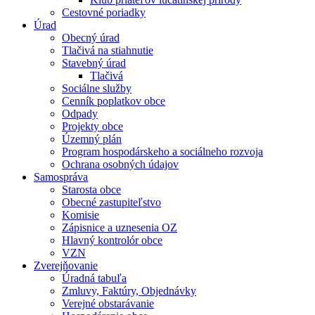
Cestovné poriadky
Úrad
Obecný úrad
Tlačivá na stiahnutie
Stavebný úrad
Tlačivá
Sociálne služby
Cenník poplatkov obce
Odpady
Projekty obce
Územný plán
Program hospodárskeho a sociálneho rozvoja
Ochrana osobných údajov
Samospráva
Starosta obce
Obecné zastupiteľstvo
Komisie
Zápisnice a uznesenia OZ
Hlavný kontrolór obce
VZN
Zverejňovanie
Úradná tabuľa
Zmluvy, Faktúry, Objednávky
Verejné obstarávanie