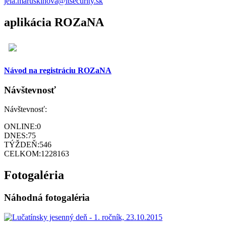
jela.maruskinova@itsecurity.sk
aplikácia ROZaNA
Návod na registráciu ROZaNA
Návštevnosť
Návštevnosť:
ONLINE:
0
DNES:
75
TÝŽDEŇ:
546
CELKOM:
1228163
Fotogaléria
Náhodná fotogaléria