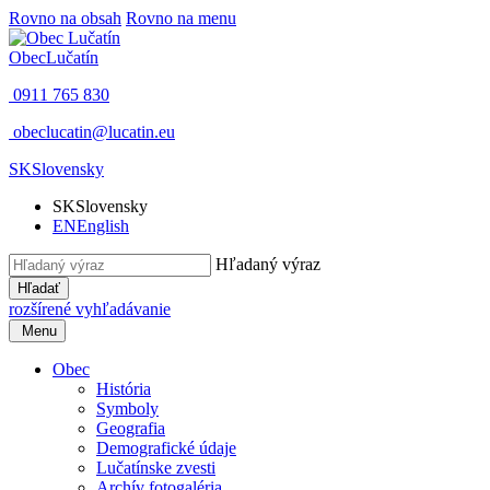
Rovno na obsah
Rovno na menu
Obec
Lučatín
0911 765 830
obeclucatin@lucatin.eu
SK
Slovensky
SK
Slovensky
EN
English
Hľadaný výraz
Hľadať
rozšírené vyhľadávanie
Menu
Obec
História
Symboly
Geografia
Demografické údaje
Lučatínske zvesti
Archív fotogaléria