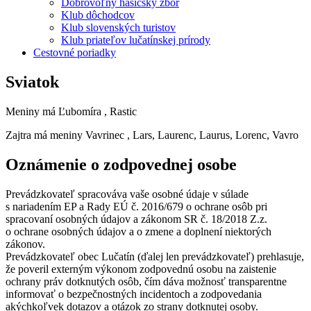
Dobrovoľný hasičský zbor
Klub dôchodcov
Klub slovenských turistov
Klub priateľov lučatínskej prírody
Cestovné poriadky
Sviatok
Meniny má
Ľubomíra
, Rastic
Zajtra má meniny
Vavrinec
, Lars, Laurenc, Laurus, Lorenc, Vavro
Oznámenie o zodpovednej osobe
Prevádzkovateľ spracováva vaše osobné údaje v súlade
s nariadením EP a Rady EÚ č. 2016/679 o ochrane osôb pri
spracovaní osobných údajov a zákonom SR č. 18/2018 Z.z.
o ochrane osobných údajov a o zmene a doplnení niektorých
zákonov.
Prevádzkovateľ obec Lučatín (ďalej len prevádzkovateľ) prehlasuje,
že poveril externým výkonom zodpovednú osobu na zaistenie
ochrany práv dotknutých osôb, čím dáva možnosť transparentne
informovať o bezpečnostných incidentoch a zodpovedania
akýchkoľvek dotazov a otázok zo strany dotknutej osoby.