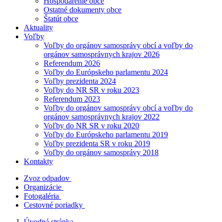
Hospodárenie obce
Ostatné dokumenty obce
Štatút obce
Aktuality
Voľby
Voľby do orgánov samosprávy obcí a voľby do
orgánov samosprávnych krajov 2026
Referendum 2026
Voľby do Európskeho parlamentu 2024
Voľby prezidenta 2024
Voľby do NR SR v roku 2023
Referendum 2023
Voľby do orgánov samosprávy obcí a voľby do
orgánov samosprávnych krajov 2022
Voľby do NR SR v roku 2020
Voľby do Európskeho parlamentu 2019
Voľby prezidenta SR v roku 2019
Voľby do orgánov samosprávy 2018
Kontakty
Zvoz odpadov
Organizácie
Fotogaléria
Cestovné poriadky
Úvodná stránka