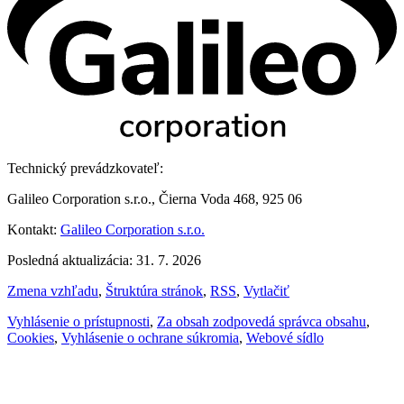
Technický prevádzkovateľ:
Galileo Corporation s.r.o., Čierna Voda 468, 925 06
Kontakt:
Galileo Corporation s.r.o.
Posledná aktualizácia: 31. 7. 2026
Zmena vzhľadu
,
Štruktúra stránok
,
RSS
,
Vytlačiť
Vyhlásenie o prístupnosti
,
Za obsah zodpovedá správca obsahu
,
Cookies
,
Vyhlásenie o ochrane súkromia
,
Webové sídlo