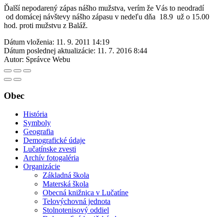
Ďalší nepodarený zápas nášho mužstva, verím že Vás to neodradí
od domácej návštevy nášho zápasu v nedeľu dňa 18.9 už o 15.00
hod. proti mužstvu z Baláž.
Dátum vloženia:
11. 9. 2011 14:19
Dátum poslednej aktualizácie:
11. 7. 2016 8:44
Autor:
Správce Webu
Obec
História
Symboly
Geografia
Demografické údaje
Lučatínske zvesti
Archív fotogaléria
Organizácie
Základná škola
Materská škola
Obecná knižnica v Lučatíne
Telovýchovná jednota
Stolnotenisový oddiel