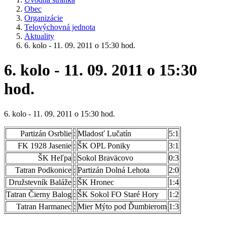
Obec
Organizácie
Telovýchovná jednota
Aktuality
6. kolo - 11. 09. 2011 o 15:30 hod.
6. kolo - 11. 09. 2011 o 15:30
hod.
6. kolo - 11. 09. 2011 o 15:30 hod.
Partizán Osrblie
:
Mladosť Lučatín
5:1
FK 1928 Jasenie
:
ŠK OPL Poniky
3:1
ŠK Heľpa
:
Sokol Braväcovo
0:3
Tatran Podkonice
:
Partizán Dolná Lehota
2:0
Družstevník Baláže
:
ŠK Hronec
1:4
Tatran Čierny Balog
:
ŠK Sokol FO Staré Hory
1:2
Tatran Harmanec
:
Mier Mýto pod Ďumbierom
1:3