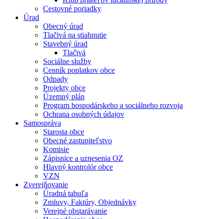
Cestovné poriadky
Úrad
Obecný úrad
Tlačivá na stiahnutie
Stavebný úrad
Tlačivá
Sociálne služby
Cenník poplatkov obce
Odpady
Projekty obce
Územný plán
Program hospodárskeho a sociálneho rozvoja
Ochrana osobných údajov
Samospráva
Starosta obce
Obecné zastupiteľstvo
Komisie
Zápisnice a uznesenia OZ
Hlavný kontrolór obce
VZN
Zverejňovanie
Úradná tabuľa
Zmluvy, Faktúry, Objednávky
Verejné obstarávanie