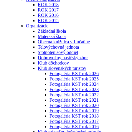
ROK 2018
ROK 2017
ROK 2016
ROK 2015
Organizácie
Základná škola
Materská škola
Obecná knižnica v Lučatíne
Telovýchovná jednota
Stolnotenisový oddiel
Dobrovoľný hasičský zbor
Klub dôchodcov
Klub slovenských turistov
Fotogaléria KST rok 2026
Fotogaléria KST rok 2025
Fotogaléria KST rok 2024
Fotogaléria KST rok 2023
Fotogaléria KST rok 2022
Fotogaléria KST rok 2021
Fotogaléria KST rok 2020
Fotogaléria KST rok 2019
Fotogaléria KST rok 2018
Fotogaléria KST rok 2017
Fotogaléria KST rok 2016
Klub priateľov lučatínskej prírody