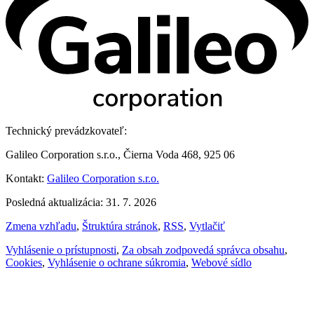
Technický prevádzkovateľ:
Galileo Corporation s.r.o., Čierna Voda 468, 925 06
Kontakt:
Galileo Corporation s.r.o.
Posledná aktualizácia: 31. 7. 2026
Zmena vzhľadu
,
Štruktúra stránok
,
RSS
,
Vytlačiť
Vyhlásenie o prístupnosti
,
Za obsah zodpovedá správca obsahu
,
Cookies
,
Vyhlásenie o ochrane súkromia
,
Webové sídlo