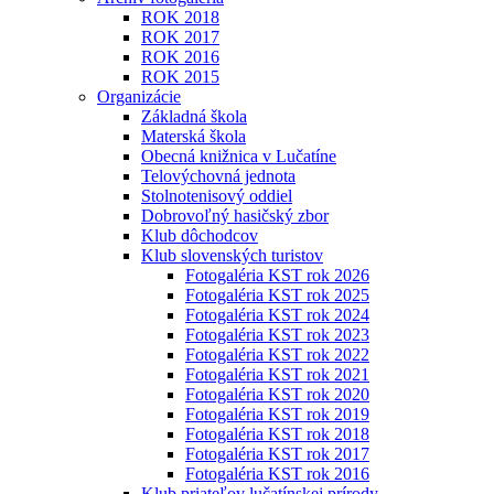
ROK 2018
ROK 2017
ROK 2016
ROK 2015
Organizácie
Základná škola
Materská škola
Obecná knižnica v Lučatíne
Telovýchovná jednota
Stolnotenisový oddiel
Dobrovoľný hasičský zbor
Klub dôchodcov
Klub slovenských turistov
Fotogaléria KST rok 2026
Fotogaléria KST rok 2025
Fotogaléria KST rok 2024
Fotogaléria KST rok 2023
Fotogaléria KST rok 2022
Fotogaléria KST rok 2021
Fotogaléria KST rok 2020
Fotogaléria KST rok 2019
Fotogaléria KST rok 2018
Fotogaléria KST rok 2017
Fotogaléria KST rok 2016
Klub priateľov lučatínskej prírody