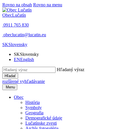
Rovno na obsah
Rovno na menu
Obec
Lučatín
0911 765 830
obeclucatin@lucatin.eu
SK
Slovensky
SK
Slovensky
EN
English
Hľadaný výraz
Hľadať
rozšírené vyhľadávanie
Menu
Obec
História
Symboly
Geografia
Demografické údaje
Lučatínske zvesti
Archív fotogaléria