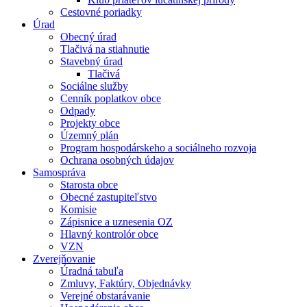
Cestovné poriadky
Úrad
Obecný úrad
Tlačivá na stiahnutie
Stavebný úrad
Tlačivá
Sociálne služby
Cenník poplatkov obce
Odpady
Projekty obce
Územný plán
Program hospodárskeho a sociálneho rozvoja
Ochrana osobných údajov
Samospráva
Starosta obce
Obecné zastupiteľstvo
Komisie
Zápisnice a uznesenia OZ
Hlavný kontrolór obce
VZN
Zverejňovanie
Úradná tabuľa
Zmluvy, Faktúry, Objednávky
Verejné obstarávanie