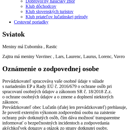
Dobrovoľný hasičský zbor
Klub dôchodcov
Klub slovenských turistov
Klub priateľov lučatínskej prírody
Cestovné poriadky
Sviatok
Meniny má
Ľubomíra
, Rastic
Zajtra má meniny
Vavrinec
, Lars, Laurenc, Laurus, Lorenc, Vavro
Oznámenie o zodpovednej osobe
Prevádzkovateľ spracováva vaše osobné údaje v súlade
s nariadením EP a Rady EÚ č. 2016/679 o ochrane osôb pri
spracovaní osobných údajov a zákonom SR č. 18/2018 Z.z.
o ochrane osobných údajov a o zmene a doplnení niektorých
zákonov.
Prevádzkovateľ obec Lučatín (ďalej len prevádzkovateľ) prehlasuje,
že poveril externým výkonom zodpovednú osobu na zaistenie
ochrany práv dotknutých osôb, čím dáva možnosť transparentne
informovať o bezpečnostných incidentoch a zodpovedania
akýchkoľvek dotazov a otázok zo strany dotknutej osoby.