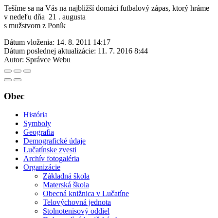
Tešíme sa na Vás na najbližší domáci futbalový zápas, ktorý hráme
v nedeľu dňa 21 . augusta
s mužstvom z Poník
Dátum vloženia:
14. 8. 2011 14:17
Dátum poslednej aktualizácie:
11. 7. 2016 8:44
Autor:
Správce Webu
Obec
História
Symboly
Geografia
Demografické údaje
Lučatínske zvesti
Archív fotogaléria
Organizácie
Základná škola
Materská škola
Obecná knižnica v Lučatíne
Telovýchovná jednota
Stolnotenisový oddiel