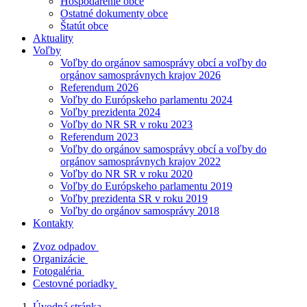
Hospodárenie obce
Ostatné dokumenty obce
Štatút obce
Aktuality
Voľby
Voľby do orgánov samosprávy obcí a voľby do
orgánov samosprávnych krajov 2026
Referendum 2026
Voľby do Európskeho parlamentu 2024
Voľby prezidenta 2024
Voľby do NR SR v roku 2023
Referendum 2023
Voľby do orgánov samosprávy obcí a voľby do
orgánov samosprávnych krajov 2022
Voľby do NR SR v roku 2020
Voľby do Európskeho parlamentu 2019
Voľby prezidenta SR v roku 2019
Voľby do orgánov samosprávy 2018
Kontakty
Zvoz odpadov
Organizácie
Fotogaléria
Cestovné poriadky
Úvodná stránka