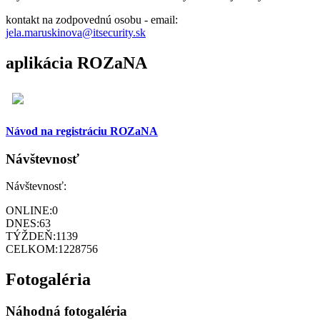
kontakt na zodpovednú osobu - email:
jela.maruskinova@itsecurity.sk
aplikácia ROZaNA
Návod na registráciu ROZaNA
Návštevnosť
Návštevnosť:
ONLINE:
0
DNES:
63
TÝŽDEŇ:
1139
CELKOM:
1228756
Fotogaléria
Náhodná fotogaléria