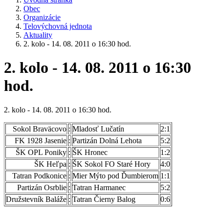
Obec
Organizácie
Telovýchovná jednota
Aktuality
2. kolo - 14. 08. 2011 o 16:30 hod.
2. kolo - 14. 08. 2011 o 16:30
hod.
2. kolo - 14. 08. 2011 o 16:30 hod.
Sokol Braväcovo
:
Mladosť Lučatín
2:1
FK 1928 Jasenie
:
Partizán Dolná Lehota
5:2
ŠK OPL Poniky
:
ŠK Hronec
1:2
ŠK Heľpa
:
ŠK Sokol FO Staré Hory
4:0
Tatran Podkonice
:
Mier Mýto pod Ďumbierom
1:1
Partizán Osrblie
:
Tatran Harmanec
5:2
Družstevník Baláže
:
Tatran Čierny Balog
0:6