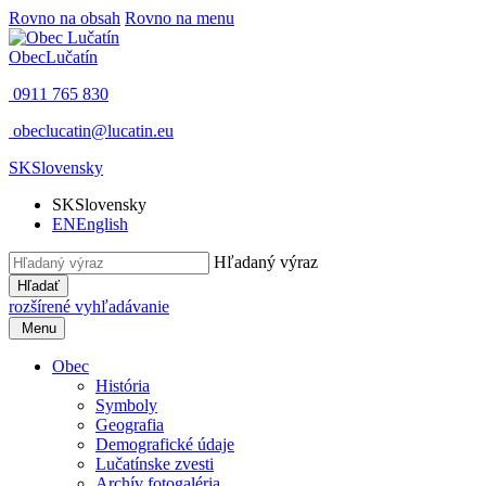
Rovno na obsah
Rovno na menu
Obec
Lučatín
0911 765 830
obeclucatin@lucatin.eu
SK
Slovensky
SK
Slovensky
EN
English
Hľadaný výraz
Hľadať
rozšírené vyhľadávanie
Menu
Obec
História
Symboly
Geografia
Demografické údaje
Lučatínske zvesti
Archív fotogaléria