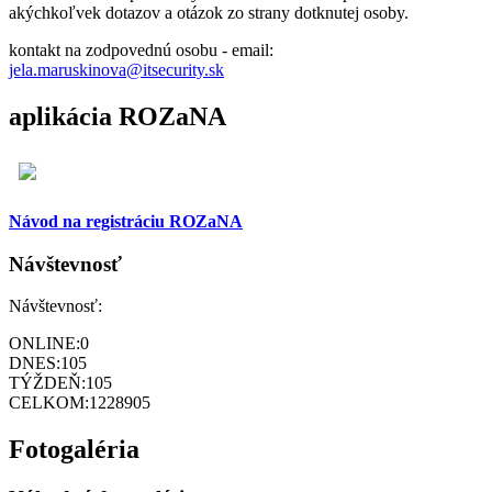
akýchkoľvek dotazov a otázok zo strany dotknutej osoby.
kontakt na zodpovednú osobu - email:
jela.maruskinova@itsecurity.sk
aplikácia ROZaNA
Návod na registráciu ROZaNA
Návštevnosť
Návštevnosť:
ONLINE:
0
DNES:
105
TÝŽDEŇ:
105
CELKOM:
1228905
Fotogaléria