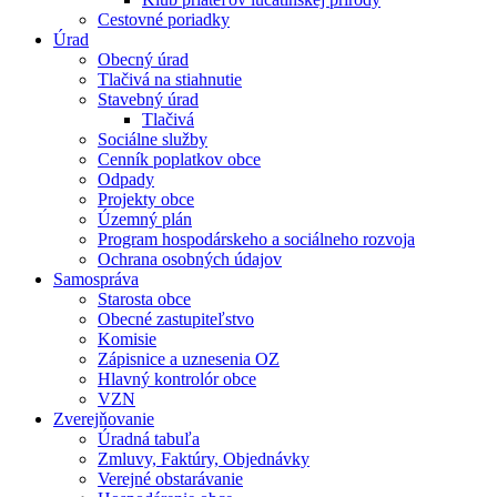
Cestovné poriadky
Úrad
Obecný úrad
Tlačivá na stiahnutie
Stavebný úrad
Tlačivá
Sociálne služby
Cenník poplatkov obce
Odpady
Projekty obce
Územný plán
Program hospodárskeho a sociálneho rozvoja
Ochrana osobných údajov
Samospráva
Starosta obce
Obecné zastupiteľstvo
Komisie
Zápisnice a uznesenia OZ
Hlavný kontrolór obce
VZN
Zverejňovanie
Úradná tabuľa
Zmluvy, Faktúry, Objednávky
Verejné obstarávanie