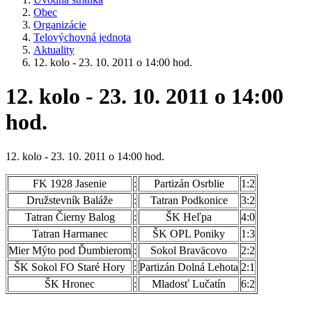
Obec
Organizácie
Telovýchovná jednota
Aktuality
12. kolo - 23. 10. 2011 o 14:00 hod.
12. kolo - 23. 10. 2011 o 14:00
hod.
12. kolo - 23. 10. 2011 o 14:00 hod.
FK 1928 Jasenie
:
Partizán Osrblie
1:2
Družstevník Baláže
:
Tatran Podkonice
3:2
Tatran Čierny Balog
:
ŠK Heľpa
4:0
Tatran Harmanec
:
ŠK OPL Poniky
1:3
Mier Mýto pod Ďumbierom
:
Sokol Braväcovo
2:2
ŠK Sokol FO Staré Hory
:
Partizán Dolná Lehota
2:1
ŠK Hronec
:
Mladosť Lučatín
6:2