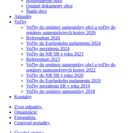
Hospodárenie obce
Ostatné dokumenty obce
Štatút obce
Aktuality
Voľby
Voľby do orgánov samosprávy obcí a voľby do
orgánov samosprávnych krajov 2026
Referendum 2026
Voľby do Európskeho parlamentu 2024
Voľby prezidenta 2024
Voľby do NR SR v roku 2023
Referendum 2023
Voľby do orgánov samosprávy obcí a voľby do
orgánov samosprávnych krajov 2022
Voľby do NR SR v roku 2020
Voľby do Európskeho parlamentu 2019
Voľby prezidenta SR v roku 2019
Voľby do orgánov samosprávy 2018
Kontakty
Zvoz odpadov
Organizácie
Fotogaléria
Cestovné poriadky
Úvodná stránka