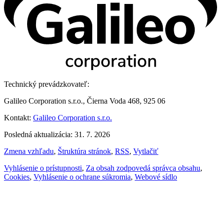
Technický prevádzkovateľ:
Galileo Corporation s.r.o., Čierna Voda 468, 925 06
Kontakt:
Galileo Corporation s.r.o.
Posledná aktualizácia: 31. 7. 2026
Zmena vzhľadu
,
Štruktúra stránok
,
RSS
,
Vytlačiť
Vyhlásenie o prístupnosti
,
Za obsah zodpovedá správca obsahu
,
Cookies
,
Vyhlásenie o ochrane súkromia
,
Webové sídlo