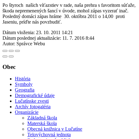
Po štyroch našich víťazstiev v rade, naša prehra s favoritom súťaže,
škoda nepremenených šancí v úvode, mohol zápas vyzerať inač.
Posledný domáci zápas hráme 30. októbra 2011 o 14,00 proti
Jaseniu, príďte nás povzbudiť.
Dátum vloženia:
23. 10. 2011 14:21
Dátum poslednej aktualizácie:
11. 7. 2016 8:44
Autor:
Správce Webu
Obec
História
Symboly
Geografia
Demografické údaje
Lučatínske zvesti
Archív fotogaléria
Organizácie
Základná škola
Materská škola
Obecná knižnica v Lučatíne
Telovýchovná jednota