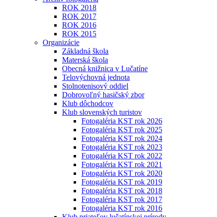
ROK 2018
ROK 2017
ROK 2016
ROK 2015
Organizácie
Základná škola
Materská škola
Obecná knižnica v Lučatíne
Telovýchovná jednota
Stolnotenisový oddiel
Dobrovoľný hasičský zbor
Klub dôchodcov
Klub slovenských turistov
Fotogaléria KST rok 2026
Fotogaléria KST rok 2025
Fotogaléria KST rok 2024
Fotogaléria KST rok 2023
Fotogaléria KST rok 2022
Fotogaléria KST rok 2021
Fotogaléria KST rok 2020
Fotogaléria KST rok 2019
Fotogaléria KST rok 2018
Fotogaléria KST rok 2017
Fotogaléria KST rok 2016
Klub priateľov lučatínskej prírody