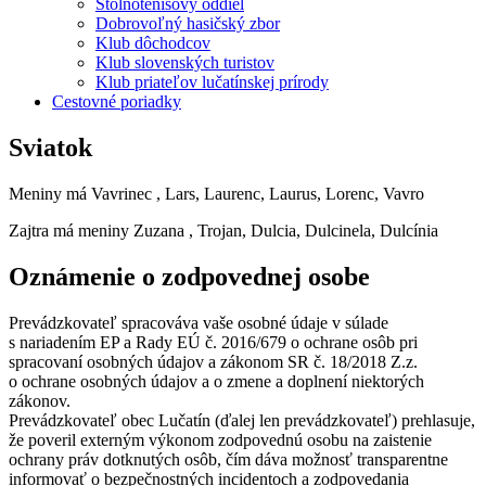
Stolnotenisový oddiel
Dobrovoľný hasičský zbor
Klub dôchodcov
Klub slovenských turistov
Klub priateľov lučatínskej prírody
Cestovné poriadky
Sviatok
Meniny má
Vavrinec
, Lars, Laurenc, Laurus, Lorenc, Vavro
Zajtra má meniny
Zuzana
, Trojan, Dulcia, Dulcinela, Dulcínia
Oznámenie o zodpovednej osobe
Prevádzkovateľ spracováva vaše osobné údaje v súlade
s nariadením EP a Rady EÚ č. 2016/679 o ochrane osôb pri
spracovaní osobných údajov a zákonom SR č. 18/2018 Z.z.
o ochrane osobných údajov a o zmene a doplnení niektorých
zákonov.
Prevádzkovateľ obec Lučatín (ďalej len prevádzkovateľ) prehlasuje,
že poveril externým výkonom zodpovednú osobu na zaistenie
ochrany práv dotknutých osôb, čím dáva možnosť transparentne
informovať o bezpečnostných incidentoch a zodpovedania