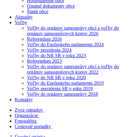
Hospodárenie obce
Ostatné dokumenty obce
Štatút obce
Aktuality
Voľby
Voľby do orgánov samosprávy obcí a voľby do
orgánov samosprávnych krajov 2026
Referendum 2026
Voľby do Európskeho parlamentu 2024
Voľby prezidenta 2024
Voľby do NR SR v roku 2023
Referendum 2023
Voľby do orgánov samosprávy obcí a voľby do
orgánov samosprávnych krajov 2022
Voľby do NR SR v roku 2020
Voľby do Európskeho parlamentu 2019
Voľby prezidenta SR v roku 2019
Voľby do orgánov samosprávy 2018
Kontakty
Zvoz odpadov
Organizácie
Fotogaléria
Cestovné poriadky
Úvodná stránka