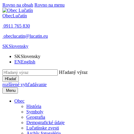
Rovno na obsah
Rovno na menu
Obec
Lučatín
0911 765 830
obeclucatin@lucatin.eu
SK
Slovensky
SK
Slovensky
EN
English
Hľadaný výraz
Hľadať
rozšírené vyhľadávanie
Menu
Obec
História
Symboly
Geografia
Demografické údaje
Lučatínske zvesti
Archív fotogaléria