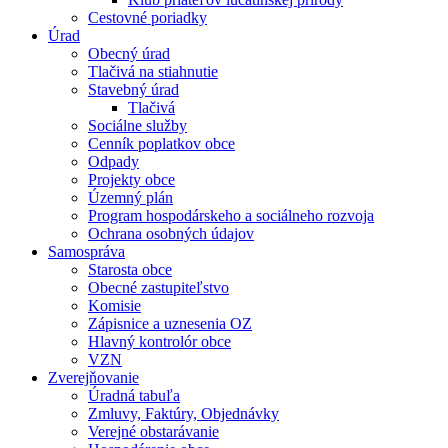
Cestovné poriadky
Úrad
Obecný úrad
Tlačivá na stiahnutie
Stavebný úrad
Tlačivá
Sociálne služby
Cenník poplatkov obce
Odpady
Projekty obce
Územný plán
Program hospodárskeho a sociálneho rozvoja
Ochrana osobných údajov
Samospráva
Starosta obce
Obecné zastupiteľstvo
Komisie
Zápisnice a uznesenia OZ
Hlavný kontrolór obce
VZN
Zverejňovanie
Úradná tabuľa
Zmluvy, Faktúry, Objednávky
Verejné obstarávanie