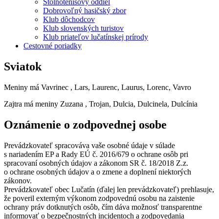
Stolnotenisový oddiel
Dobrovoľný hasičský zbor
Klub dôchodcov
Klub slovenských turistov
Klub priateľov lučatínskej prírody
Cestovné poriadky
Sviatok
Meniny má
Vavrinec
, Lars, Laurenc, Laurus, Lorenc, Vavro
Zajtra má meniny
Zuzana
, Trojan, Dulcia, Dulcinela, Dulcínia
Oznámenie o zodpovednej osobe
Prevádzkovateľ spracováva vaše osobné údaje v súlade
s nariadením EP a Rady EÚ č. 2016/679 o ochrane osôb pri
spracovaní osobných údajov a zákonom SR č. 18/2018 Z.z.
o ochrane osobných údajov a o zmene a doplnení niektorých
zákonov.
Prevádzkovateľ obec Lučatín (ďalej len prevádzkovateľ) prehlasuje,
že poveril externým výkonom zodpovednú osobu na zaistenie
ochrany práv dotknutých osôb, čím dáva možnosť transparentne
informovať o bezpečnostných incidentoch a zodpovedania