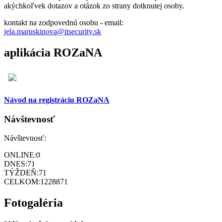
akýchkoľvek dotazov a otázok zo strany dotknutej osoby.
kontakt na zodpovednú osobu - email:
jela.maruskinova@itsecurity.sk
aplikácia ROZaNA
Návod na registráciu ROZaNA
Návštevnosť
Návštevnosť:
ONLINE:
0
DNES:
71
TÝŽDEŇ:
71
CELKOM:
1228871
Fotogaléria