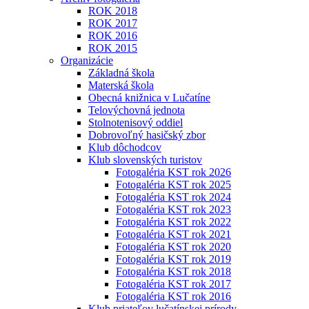
ROK 2018
ROK 2017
ROK 2016
ROK 2015
Organizácie
Základná škola
Materská škola
Obecná knižnica v Lučatíne
Telovýchovná jednota
Stolnotenisový oddiel
Dobrovoľný hasičský zbor
Klub dôchodcov
Klub slovenských turistov
Fotogaléria KST rok 2026
Fotogaléria KST rok 2025
Fotogaléria KST rok 2024
Fotogaléria KST rok 2023
Fotogaléria KST rok 2022
Fotogaléria KST rok 2021
Fotogaléria KST rok 2020
Fotogaléria KST rok 2019
Fotogaléria KST rok 2018
Fotogaléria KST rok 2017
Fotogaléria KST rok 2016
Klub priateľov lučatínskej prírody