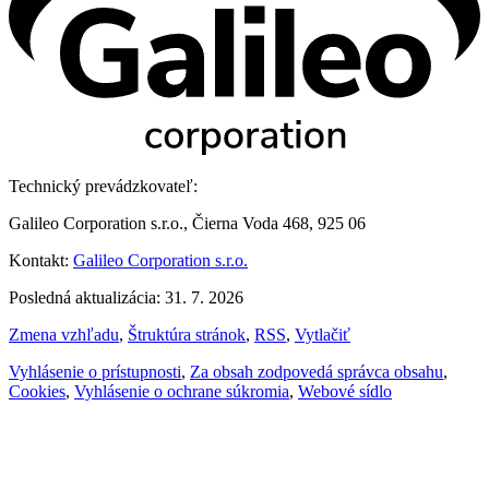
Technický prevádzkovateľ:
Galileo Corporation s.r.o., Čierna Voda 468, 925 06
Kontakt:
Galileo Corporation s.r.o.
Posledná aktualizácia: 31. 7. 2026
Zmena vzhľadu
,
Štruktúra stránok
,
RSS
,
Vytlačiť
Vyhlásenie o prístupnosti
,
Za obsah zodpovedá správca obsahu
,
Cookies
,
Vyhlásenie o ochrane súkromia
,
Webové sídlo