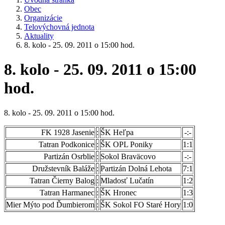
Obec
Organizácie
Telovýchovná jednota
Aktuality
8. kolo - 25. 09. 2011 o 15:00 hod.
8. kolo - 25. 09. 2011 o 15:00
hod.
8. kolo - 25. 09. 2011 o 15:00 hod.
FK 1928 Jasenie
:
ŠK Heľpa
-:-
Tatran Podkonice
:
ŠK OPL Poniky
1:1
Partizán Osrblie
:
Sokol Braväcovo
-:-
Družstevník Baláže
:
Partizán Dolná Lehota
7:1
Tatran Čierny Balog
:
Mladosť Lučatín
1:2
Tatran Harmanec
:
ŠK Hronec
1:3
Mier Mýto pod Ďumbierom
:
ŠK Sokol FO Staré Hory
1:0