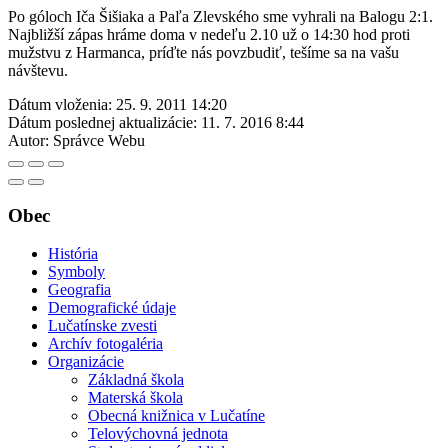
Po góloch Iča Šišiaka a Paľa Zlevského sme vyhrali na Balogu 2:1.
Najbližší zápas hráme doma v nedeľu 2.10 už o 14:30 hod proti
mužstvu z Harmanca, príďte nás povzbudiť, tešíme sa na vašu
návštevu.
Dátum vloženia:
25. 9. 2011 14:20
Dátum poslednej aktualizácie:
11. 7. 2016 8:44
Autor:
Správce Webu
Obec
História
Symboly
Geografia
Demografické údaje
Lučatínske zvesti
Archív fotogaléria
Organizácie
Základná škola
Materská škola
Obecná knižnica v Lučatíne
Telovýchovná jednota