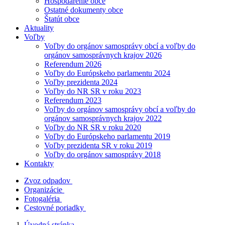
Hospodárenie obce
Ostatné dokumenty obce
Štatút obce
Aktuality
Voľby
Voľby do orgánov samosprávy obcí a voľby do
orgánov samosprávnych krajov 2026
Referendum 2026
Voľby do Európskeho parlamentu 2024
Voľby prezidenta 2024
Voľby do NR SR v roku 2023
Referendum 2023
Voľby do orgánov samosprávy obcí a voľby do
orgánov samosprávnych krajov 2022
Voľby do NR SR v roku 2020
Voľby do Európskeho parlamentu 2019
Voľby prezidenta SR v roku 2019
Voľby do orgánov samosprávy 2018
Kontakty
Zvoz odpadov
Organizácie
Fotogaléria
Cestovné poriadky
Úvodná stránka