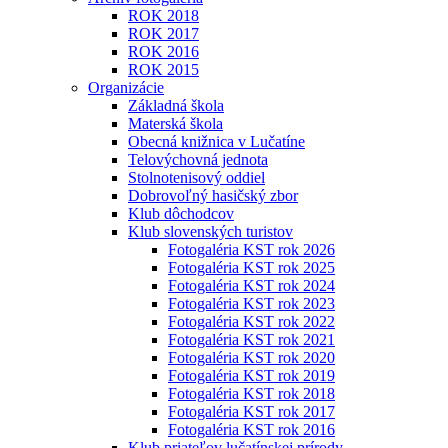
ROK 2018
ROK 2017
ROK 2016
ROK 2015
Organizácie
Základná škola
Materská škola
Obecná knižnica v Lučatíne
Telovýchovná jednota
Stolnotenisový oddiel
Dobrovoľný hasičský zbor
Klub dôchodcov
Klub slovenských turistov
Fotogaléria KST rok 2026
Fotogaléria KST rok 2025
Fotogaléria KST rok 2024
Fotogaléria KST rok 2023
Fotogaléria KST rok 2022
Fotogaléria KST rok 2021
Fotogaléria KST rok 2020
Fotogaléria KST rok 2019
Fotogaléria KST rok 2018
Fotogaléria KST rok 2017
Fotogaléria KST rok 2016
Klub priateľov lučatínskej prírody