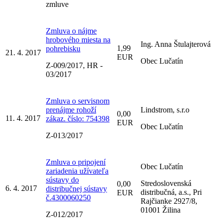
zmluve
Zmluva o nájme
hrobového miesta na
Ing. Anna Štulajterová
1,99
pohrebisku
21. 4. 2017
EUR
Obec Lučatín
Z-009/2017, HR -
03/2017
Zmluva o servisnom
prenájme rohoží
Lindstrom, s.r.o
0,00
11. 4. 2017
zákaz. číslo: 754398
EUR
Obec Lučatín
Z-013/2017
Zmluva o pripojení
Obec Lučatín
zariadenia užívateľa
sústavy do
Stredoslovenská
0,00
6. 4. 2017
distribučnej sústavy
distribučná, a.s., Pri
EUR
č.4300060250
Rajčianke 2927/8,
01001 Žilina
Z-012/2017