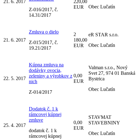
21. 6. 2017
220,00
Obec Lučatín
EUR
Z-016/2017, č.
14.31/2017
Zmluva o dielo
2
eR STAR s.r.o.
21. 6. 2017
180,00
Z-015/2017, č.
Obec Lučatín
EUR
19.21/2017
Kúpna zmluva na
Valman s.r.o., Nový
dodávky ovocia,
Svet 27, 974 01 Banská
0,00
zeleniny a výrobkov z
22. 5. 2017
Bystrica
EUR
nich
Obec Lučatín
Z-014/2017
Dodatok č. 1 k
rámcovej kúpnej
STAVMAT
zmluve
0,00
STAVEBNINY
25. 4. 2017
EUR
dodatok č. 1 k
Obec Lučatín
rámcovej kúpnej