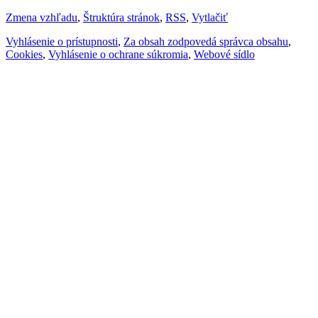
Zmena vzhľadu
,
Štruktúra stránok
,
RSS
,
Vytlačiť
Vyhlásenie o prístupnosti
,
Za obsah zodpovedá správca obsahu
,
Cookies
,
Vyhlásenie o ochrane súkromia
,
Webové sídlo