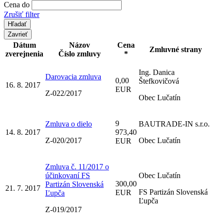
Cena do
Zrušiť filter
Zavrieť
Dátum
Názov
Cena
Zmluvné strany
zverejnenia
Číslo zmluvy
*
Ing. Danica
Darovacia zmluva
0,00
Štefkovičová
16. 8. 2017
EUR
Z-022/2017
Obec Lučatín
9
Zmluva o dielo
BAUTRADE-IN s.r.o.
14. 8. 2017
973,40
Z-020/2017
Obec Lučatín
EUR
Zmluva č. 11/2017 o
účinkovaní FS
Obec Lučatín
300,00
Partizán Slovenská
21. 7. 2017
FS Partizán Slovenská
EUR
Ľupča
Ľupča
Z-019/2017