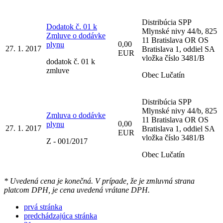
Distribúcia SPP
Dodatok č. 01 k
Mlynské nivy 44/b, 825
Zmluve o dodávke
11 Bratislava OR OS
0,00
plynu
27. 1. 2017
Bratislava 1, oddiel SA
EUR
vložka číslo 3481/B
dodatok č. 01 k
zmluve
Obec Lučatín
Distribúcia SPP
Mlynské nivy 44/b, 825
Zmluva o dodávke
11 Bratislava OR OS
0,00
plynu
27. 1. 2017
Bratislava 1, oddiel SA
EUR
vložka číslo 3481/B
Z - 001/2017
Obec Lučatín
* Uvedená cena je konečná. V prípade, že je zmluvná strana
platcom DPH, je cena uvedená vrátane DPH.
prvá stránka
predchádzajúca stránka