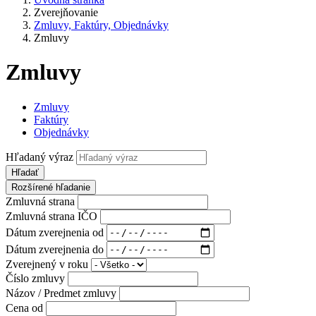
Zverejňovanie
Zmluvy, Faktúry, Objednávky
Zmluvy
Zmluvy
Zmluvy
Faktúry
Objednávky
Hľadaný výraz
Hľadať
Rozšírené hľadanie
Zmluvná strana
Zmluvná strana IČO
Dátum zverejnenia od
Dátum zverejnenia do
Zverejnený v roku
Číslo zmluvy
Názov / Predmet zmluvy
Cena od