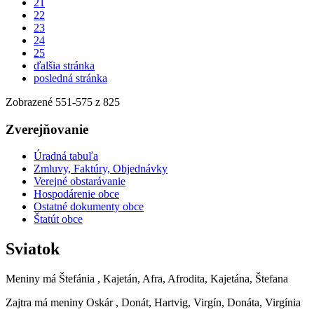
21
22
23
24
25
ďalšia stránka
posledná stránka
Zobrazené
551
-
575
z 825
Zverejňovanie
Úradná tabuľa
Zmluvy, Faktúry, Objednávky
Verejné obstarávanie
Hospodárenie obce
Ostatné dokumenty obce
Štatút obce
Sviatok
Meniny má
Štefánia
, Kajetán, Afra, Afrodita, Kajetána, Štefana
Zajtra má meniny
Oskár
, Donát, Hartvig, Virgín, Donáta, Virgínia