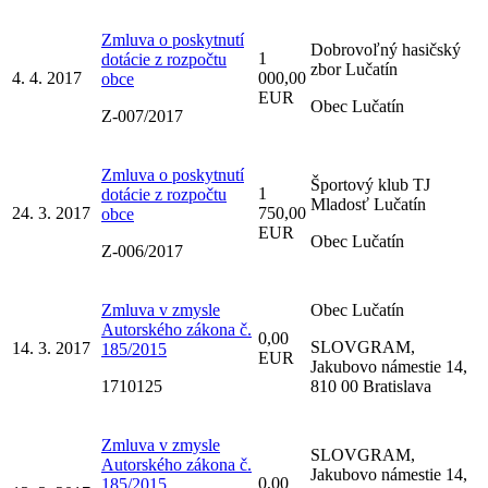
Zmluva o poskytnutí
Dobrovoľný hasičský
1
dotácie z rozpočtu
zbor Lučatín
4. 4. 2017
000,00
obce
EUR
Obec Lučatín
Z-007/2017
Zmluva o poskytnutí
Športový klub TJ
1
dotácie z rozpočtu
Mladosť Lučatín
24. 3. 2017
750,00
obce
EUR
Obec Lučatín
Z-006/2017
Zmluva v zmysle
Obec Lučatín
Autorského zákona č.
0,00
SLOVGRAM,
14. 3. 2017
185/2015
EUR
Jakubovo námestie 14,
1710125
810 00 Bratislava
Zmluva v zmysle
SLOVGRAM,
Autorského zákona č.
Jakubovo námestie 14,
0,00
185/2015