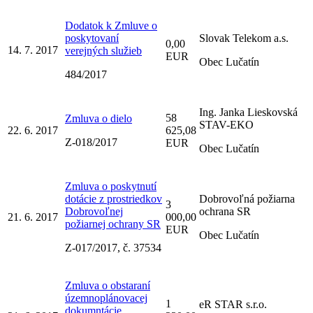
Dodatok k Zmluve o
poskytovaní
Slovak Telekom a.s.
0,00
14. 7. 2017
verejných služieb
EUR
Obec Lučatín
484/2017
Ing. Janka Lieskovská
58
Zmluva o dielo
STAV-EKO
22. 6. 2017
625,08
Z-018/2017
EUR
Obec Lučatín
Zmluva o poskytnutí
dotácie z prostriedkov
Dobrovoľná požiarna
3
Dobrovoľnej
ochrana SR
21. 6. 2017
000,00
požiarnej ochrany SR
EUR
Obec Lučatín
Z-017/2017, č. 37534
Zmluva o obstaraní
územnoplánovacej
1
eR STAR s.r.o.
dokumntácie