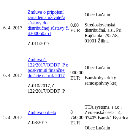
Zmluva o pripojení
Obec Lučatín
zariadenia užívateľa
sústavy do
Stredoslovenská
0,00
6. 4. 2017
distribučnej sústavy č.
distribučná, a.s., Pri
EUR
4300060251
Rajčianke 2927/8,
01001 Žilina
Z-011/2017
Zmluva č.
122/2017/ODDF_P o
Obec Lučatín
poskytnutí finančnej
900,00
6. 4. 2017
dotácie na rok 2017
Banskobystrický
EUR
samosprávny kraj
Z-010/2017, č.
122/2017/ODDF_P
TTA systems, s.r.o.,
8
Zmluva o dielo
Zvolenská cesta 14,
5. 4. 2017
760,00
97405 Banská Bystrica
Z-08/2017
EUR
Obec Lučatín