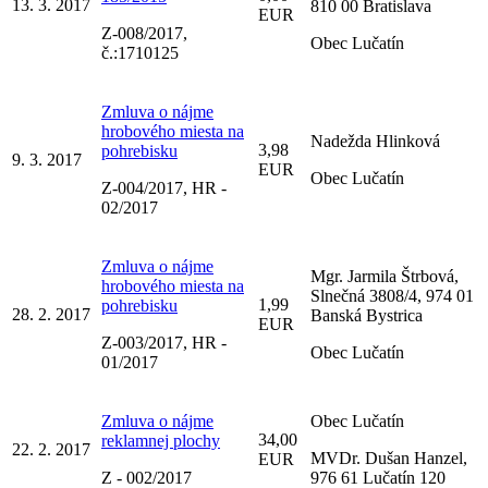
13. 3. 2017
810 00 Bratislava
EUR
Z-008/2017,
Obec Lučatín
č.:1710125
Zmluva o nájme
hrobového miesta na
Nadežda Hlinková
3,98
pohrebisku
9. 3. 2017
EUR
Obec Lučatín
Z-004/2017, HR -
02/2017
Zmluva o nájme
Mgr. Jarmila Štrbová,
hrobového miesta na
Slnečná 3808/4, 974 01
1,99
pohrebisku
28. 2. 2017
Banská Bystrica
EUR
Z-003/2017, HR -
Obec Lučatín
01/2017
Zmluva o nájme
Obec Lučatín
34,00
reklamnej plochy
22. 2. 2017
MVDr. Dušan Hanzel,
EUR
Z - 002/2017
976 61 Lučatín 120