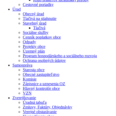
Cestovné poriadky
Úrad
Obecný úrad
Tlačivá na stiahnutie
Stavebný úrad
Tlačivá
Sociálne služby
Cenník poplatkov obce
Odpady
Projekty obce
Územný plán
Program hospodárskeho a sociálneho rozvoja
Ochrana osobných údajov
Samospráva
Starosta obce
Obecné zastupiteľstvo
Komisie
Zápisnice a uznesenia OZ
Hlavný kontrolór obce
VZN
Zverejňovanie
Úradná tabuľa
Zmluvy, Faktúry, Objednávky
Verejné obstarávanie