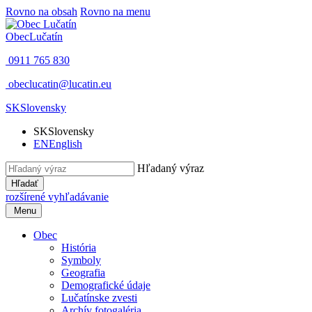
Rovno na obsah
Rovno na menu
Obec
Lučatín
0911 765 830
obeclucatin@lucatin.eu
SK
Slovensky
SK
Slovensky
EN
English
Hľadaný výraz
Hľadať
rozšírené vyhľadávanie
Menu
Obec
História
Symboly
Geografia
Demografické údaje
Lučatínske zvesti
Archív fotogaléria