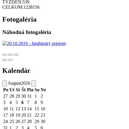
TÝŽDEŇ:
539
CELKOM:
1228156
Fotogaléria
Náhodná fotogaléria
Kalendár
August
2026
Po
Ut
St
Št
Pia
So
Ne
27
28
29
30
31
1
2
3
4
5
6
7
8
9
10
11
12
13
14
15
16
17
18
19
20
21
22
23
24
25
26
27
28
29
30
31
1
2
3
4
5
6