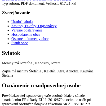
Typ súboru: PDF dokument, Veľkosť: 617,21 kB
Zverejňovanie
Úradná tabuľa
Zmluvy, Faktúry, Objednávky
Verejné obstarávanie
Hospodárenie obce
Ostatné dokumenty obce
Štatút obce
Sviatok
Meniny má
Jozefína
, Nehoslav, Jozefa
Zajtra má meniny
Štefánia
, Kajetán, Afra, Afrodita, Kajetána,
Štefana
Oznámenie o zodpovednej osobe
Prevádzkovateľ spracováva vaše osobné údaje v súlade
s nariadením EP a Rady EÚ č. 2016/679 o ochrane osôb pri
spracovaní osobných údajov a zákonom SR č. 18/2018 Z.z.