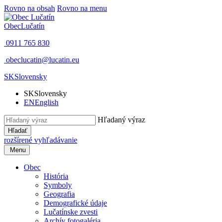
Rovno na obsah
Rovno na menu
Obec
Lučatín
0911 765 830
obeclucatin@lucatin.eu
SK
Slovensky
SK
Slovensky
EN
English
Hľadaný výraz
Hľadať
rozšírené vyhľadávanie
Menu
Obec
História
Symboly
Geografia
Demografické údaje
Lučatínske zvesti
Archív fotogaléria