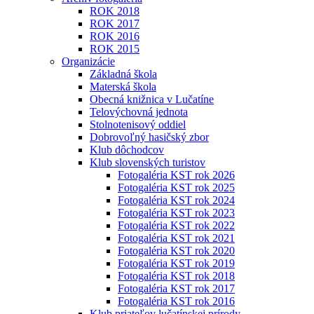
ROK 2018
ROK 2017
ROK 2016
ROK 2015
Organizácie
Základná škola
Materská škola
Obecná knižnica v Lučatíne
Telovýchovná jednota
Stolnotenisový oddiel
Dobrovoľný hasičský zbor
Klub dôchodcov
Klub slovenských turistov
Fotogaléria KST rok 2026
Fotogaléria KST rok 2025
Fotogaléria KST rok 2024
Fotogaléria KST rok 2023
Fotogaléria KST rok 2022
Fotogaléria KST rok 2021
Fotogaléria KST rok 2020
Fotogaléria KST rok 2019
Fotogaléria KST rok 2018
Fotogaléria KST rok 2017
Fotogaléria KST rok 2016
Klub priateľov lučatínskej prírody