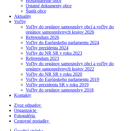
Hospodárenie obce
Ostatné dokumenty obce
Štatút obce
Aktuality
Voľby
Voľby do orgánov samosprávy obcí a voľby do
orgánov samosprávnych krajov 2026
Referendum 2026
Voľby do Európskeho parlamentu 2024
Voľby prezidenta 2024
Voľby do NR SR v roku 2023
Referendum 2023
Voľby do orgánov samosprávy obcí a voľby do
orgánov samosprávnych krajov 2022
Voľby do NR SR v roku 2020
Voľby do Európskeho parlamentu 2019
Voľby prezidenta SR v roku 2019
Voľby do orgánov samosprávy 2018
Kontakty
Zvoz odpadov
Organizácie
Fotogaléria
Cestovné poriadky
Úvodná stránka