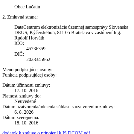
Obec Lučatín
2. Zmluvná strana:
DataCentrum elektronizácie územnej samosprávy Slovenska
DEUS, Kýčerského5, 811 05 Bratislava v zastúpení Ing.
Rudolf Horváth
IČO:
45736359
DIČ:
2023345962
Meno podpisujúcej osoby:
Funkcia podpisujúcej osoby:
Dátum účinnosti zmluvy:
17. 10. 2016
Platnosť zmluvy do:
Neuvedené
Dátum uzatvorenia/udelenia súhlasu s uzatvorením zmluvy:
6. 8. 2026
Dátum zverejnenia:
18. 10. 2016
dodatok k zmluve o pripojení k IS DCOM.pdf