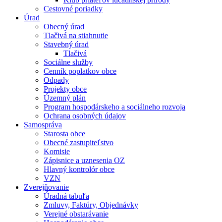
Cestovné poriadky
Úrad
Obecný úrad
Tlačivá na stiahnutie
Stavebný úrad
Tlačivá
Sociálne služby
Cenník poplatkov obce
Odpady
Projekty obce
Územný plán
Program hospodárskeho a sociálneho rozvoja
Ochrana osobných údajov
Samospráva
Starosta obce
Obecné zastupiteľstvo
Komisie
Zápisnice a uznesenia OZ
Hlavný kontrolór obce
VZN
Zverejňovanie
Úradná tabuľa
Zmluvy, Faktúry, Objednávky
Verejné obstarávanie