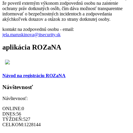
že poveril externým výkonom zodpovednú osobu na zaistenie
ochrany práv dotknutých osôb, čím dáva možnosť transparentne
informovať o bezpečnostných incidentoch a zodpovedania
akýchkoľvek dotazov a otázok zo strany dotknutej osoby.
kontakt na zodpovednú osobu - email:
jela.maruskinova@itsecurity.sk
aplikácia ROZaNA
Návod na registráciu ROZaNA
Návštevnosť
Návštevnosť:
ONLINE:
0
DNES:
56
TÝŽDEŇ:
527
CELKOM:
1228144