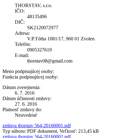
THORSTAV, s.r.o.
IČO:
48135496
DIČ:
SK2120072977
Adresa:
V.P.Tótha 1081/17, 960 01 Zvolen
Telefón:
0905327619
E-mail:
thorstav08@gmail.com
Meno podpisujúcej osoby:
Funkcia podpisujúcej osoby:
Dátum zverejnenia:
6. 7. 2016
Dátum účinnosti zmluvy:
27. 6. 2016
Platnosť zmluvy do:
Neuvedené
zmluva thorstav 564-20160001.pdf
Typ súboru: PDF dokument, Veľkosť: 213,45 kB
zmluva thorstav 564-20160002.pdf