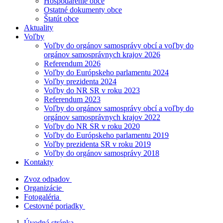
Hospodárenie obce
Ostatné dokumenty obce
Štatút obce
Aktuality
Voľby
Voľby do orgánov samosprávy obcí a voľby do
orgánov samosprávnych krajov 2026
Referendum 2026
Voľby do Európskeho parlamentu 2024
Voľby prezidenta 2024
Voľby do NR SR v roku 2023
Referendum 2023
Voľby do orgánov samosprávy obcí a voľby do
orgánov samosprávnych krajov 2022
Voľby do NR SR v roku 2020
Voľby do Európskeho parlamentu 2019
Voľby prezidenta SR v roku 2019
Voľby do orgánov samosprávy 2018
Kontakty
Zvoz odpadov
Organizácie
Fotogaléria
Cestovné poriadky
Úvodná stránka