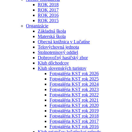
ROK 2018
ROK 2017
ROK 2016
ROK 2015
Organizácie
Základná škola
Materská škola
Obecná knižnica v Lučatíne
Telovýchovná jednota
Stolnotenisový oddiel
Dobrovoľný hasičský zbor
Klub dôchodcov
Klub slovenských turistov
Fotogaléria KST rok 2026
Fotogaléria KST rok 2025
Fotogaléria KST rok 2024
Fotogaléria KST rok 2023
Fotogaléria KST rok 2022
Fotogaléria KST rok 2021
Fotogaléria KST rok 2020
Fotogaléria KST rok 2019
Fotogaléria KST rok 2018
Fotogaléria KST rok 2017
Fotogaléria KST rok 2016
Klub priateľov lučatínskej prírody