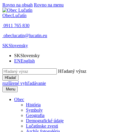
Rovno na obsah
Rovno na menu
Obec
Lučatín
0911 765 830
obeclucatin@lucatin.eu
SK
Slovensky
SK
Slovensky
EN
English
Hľadaný výraz
Hľadať
rozšírené vyhľadávanie
Menu
Obec
História
Symboly
Geografia
Demografické údaje
Lučatínske zvesti
Archív fotogaléria