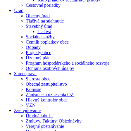
Cestovné poriadky
Úrad
Obecný úrad
Tlačivá na stiahnutie
Stavebný úrad
Tlačivá
Sociálne služby
Cenník poplatkov obce
Odpady
Projekty obce
Územný plán
Program hospodárskeho a sociálneho rozvoja
Ochrana osobných údajov
Samospráva
Starosta obce
Obecné zastupiteľstvo
Komisie
Zápisnice a uznesenia OZ
Hlavný kontrolór obce
VZN
Zverejňovanie
Úradná tabuľa
Zmluvy, Faktúry, Objednávky
Verejné obstarávanie