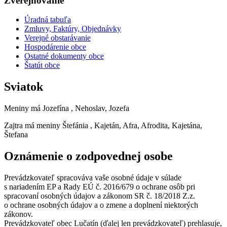
Zverejňovanie
Úradná tabuľa
Zmluvy, Faktúry, Objednávky
Verejné obstarávanie
Hospodárenie obce
Ostatné dokumenty obce
Štatút obce
Sviatok
Meniny má
Jozefína
, Nehoslav, Jozefa
Zajtra má meniny
Štefánia
, Kajetán, Afra, Afrodita, Kajetána,
Štefana
Oznámenie o zodpovednej osobe
Prevádzkovateľ spracováva vaše osobné údaje v súlade
s nariadením EP a Rady EÚ č. 2016/679 o ochrane osôb pri
spracovaní osobných údajov a zákonom SR č. 18/2018 Z.z.
o ochrane osobných údajov a o zmene a doplnení niektorých
zákonov.
Prevádzkovateľ obec Lučatín (ďalej len prevádzkovateľ) prehlasuje,