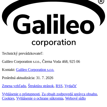
Technický prevádzkovateľ:
Galileo Corporation s.r.o., Čierna Voda 468, 925 06
Kontakt:
Galileo Corporation s.r.o.
Posledná aktualizácia: 31. 7. 2026
Zmena vzhľadu
,
Štruktúra stránok
,
RSS
,
Vytlačiť
Vyhlásenie o prístupnosti
,
Za obsah zodpovedá správca obsahu
,
Cookies
,
Vyhlásenie o ochrane súkromia
,
Webové sídlo