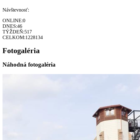
Návštevnosť:
ONLINE:
0
DNES:
46
TÝŽDEŇ:
517
CELKOM:
1228134
Fotogaléria
Náhodná fotogaléria