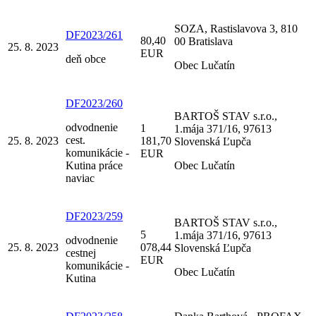
SOZA, Rastislavova 3, 810
DF2023/261
80,40
00 Bratislava
25. 8. 2023
EUR
deň obce
Obec Lučatín
DF2023/260
BARTOŠ STAV s.r.o.,
odvodnenie
1
1.mája 371/16, 97613
cest.
25. 8. 2023
181,70
Slovenská Ľupča
komunikácie -
EUR
Kutina práce
Obec Lučatín
naviac
DF2023/259
BARTOŠ STAV s.r.o.,
5
1.mája 371/16, 97613
odvodnenie
25. 8. 2023
078,44
Slovenská Ľupča
cestnej
EUR
komunikácie -
Obec Lučatín
Kutina