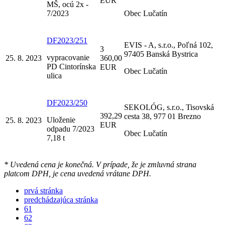
EUR
MŠ, ocú 2x -
7/2023
Obec Lučatín
DF2023/251
EVIS - A, s.r.o., Poľná 102,
3
97405 Banská Bystrica
vypracovanie
25. 8. 2023
360,00
PD Cintorínska
EUR
Obec Lučatín
ulica
DF2023/250
SEKOLÓG, s.r.o., Tisovská
392,29
cesta 38, 977 01 Brezno
Uloženie
25. 8. 2023
EUR
odpadu 7/2023
Obec Lučatín
7,18 t
* Uvedená cena je konečná. V prípade, že je zmluvná strana
platcom DPH, je cena uvedená vrátane DPH.
prvá stránka
predchádzajúca stránka
61
62