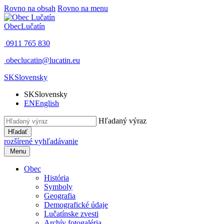
Rovno na obsah
Rovno na menu
Obec
Lučatín
0911 765 830
obeclucatin@lucatin.eu
SK
Slovensky
SK
Slovensky
EN
English
Hľadaný výraz
Hľadať
rozšírené vyhľadávanie
Menu
Obec
História
Symboly
Geografia
Demografické údaje
Lučatínske zvesti
Archív fotogaléria