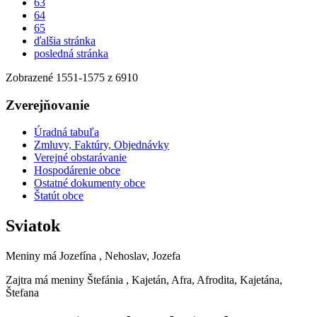
63
64
65
ďalšia stránka
posledná stránka
Zobrazené
1551
-
1575
z 6910
Zverejňovanie
Úradná tabuľa
Zmluvy, Faktúry, Objednávky
Verejné obstarávanie
Hospodárenie obce
Ostatné dokumenty obce
Štatút obce
Sviatok
Meniny má
Jozefína
, Nehoslav, Jozefa
Zajtra má meniny
Štefánia
, Kajetán, Afra, Afrodita, Kajetána,
Štefana