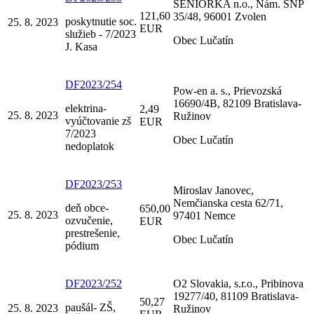
SENIORKA n.o., Nám. SNP
121,60
35/48, 96001 Zvolen
poskytnutie soc.
25. 8. 2023
EUR
služieb - 7/2023
Obec Lučatín
J. Kasa
DF2023/254
Pow-en a. s., Prievozská
16690/4B, 82109 Bratislava-
elektrina-
2,49
25. 8. 2023
Ružinov
vyúčtovanie zš
EUR
7/2023
Obec Lučatín
nedoplatok
DF2023/253
Miroslav Janovec,
Nemčianska cesta 62/71,
deň obce-
650,00
25. 8. 2023
97401 Nemce
ozvučenie,
EUR
prestrešenie,
Obec Lučatín
pódium
DF2023/252
O2 Slovakia, s.r.o., Pribinova
19277/40, 81109 Bratislava-
50,27
paušál- ZŠ,
25. 8. 2023
Ružinov