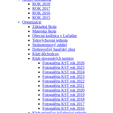
ROK 2018
ROK 2017
ROK 2016
ROK 2015
Organizácie
Základná škola
Materská škola
Obecná knižnica v Lučatíne
Telovýchovná jednota
Stolnotenisový oddiel
Dobrovoľný hasičský zbor
Klub dôchodcov
Klub slovenských turistov
Fotogaléria KST rok 2026
Fotogaléria KST rok 2025
Fotogaléria KST rok 2024
Fotogaléria KST rok 2023
Fotogaléria KST rok 2022
Fotogaléria KST rok 2021
Fotogaléria KST rok 2020
Fotogaléria KST rok 2019
Fotogaléria KST rok 2018
Fotogaléria KST rok 2017
Fotogaléria KST rok 2016
Klub priateľov lučatínskej prírody