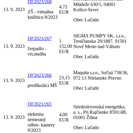
DF2023/268
Mládeže 630/1, 04001
4,72
13. 9. 2023
Košice-Sever
ZŠ - virtuálna
EUR
knižnica 8/2023
Obec Lučatín
SIGMA PUMPY SK, s.r.o.,
DF2023/267
1
Trenčianska 29/1887, 91501
13. 9. 2023
152,00
Nové Mesto nad Váhom
čerpadlo -
EUR
vrt,studňa
Obec Lučatín
Maquita s.r.o., Soľná 738/36,
DF2023/266
23,15
972 13 Nitrianske Pravno
13. 9. 2023
EUR
predškoláci MŠ
Obec Lučatín
DF2023/265
Stredoslovenská energetika,
a. s., Pri Rajčianke 8591/4B,
elektrina
4,00
13. 9. 2023
01001 Žilina
nemeraný
EUR
odber- kamery
Obec Lučatín
9/2023