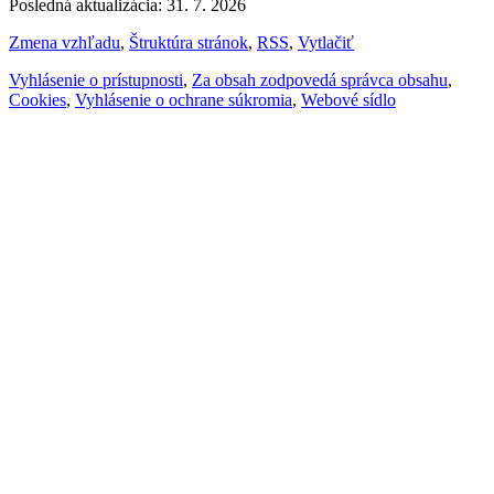
Posledná aktualizácia: 31. 7. 2026
Zmena vzhľadu
,
Štruktúra stránok
,
RSS
,
Vytlačiť
Vyhlásenie o prístupnosti
,
Za obsah zodpovedá správca obsahu
,
Cookies
,
Vyhlásenie o ochrane súkromia
,
Webové sídlo