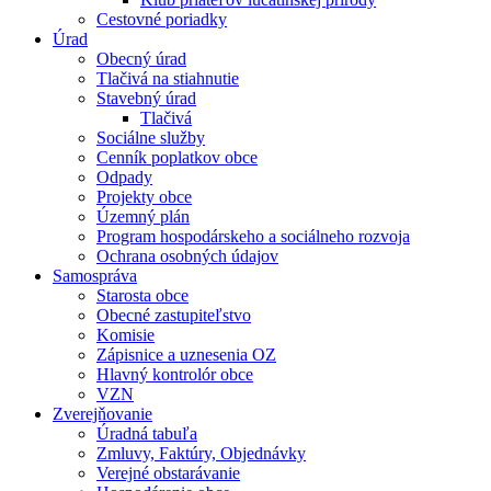
Cestovné poriadky
Úrad
Obecný úrad
Tlačivá na stiahnutie
Stavebný úrad
Tlačivá
Sociálne služby
Cenník poplatkov obce
Odpady
Projekty obce
Územný plán
Program hospodárskeho a sociálneho rozvoja
Ochrana osobných údajov
Samospráva
Starosta obce
Obecné zastupiteľstvo
Komisie
Zápisnice a uznesenia OZ
Hlavný kontrolór obce
VZN
Zverejňovanie
Úradná tabuľa
Zmluvy, Faktúry, Objednávky
Verejné obstarávanie