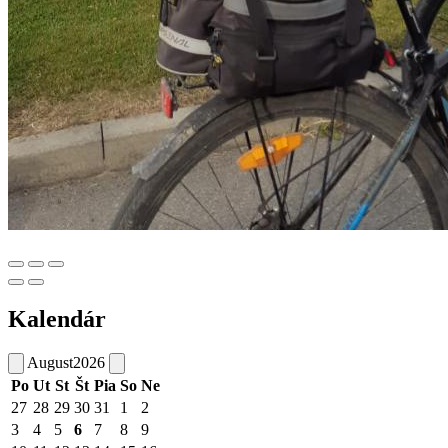
Kalendár
August
2026
Po
Ut
St
Št
Pia
So
Ne
27
28
29
30
31
1
2
3
4
5
6
7
8
9