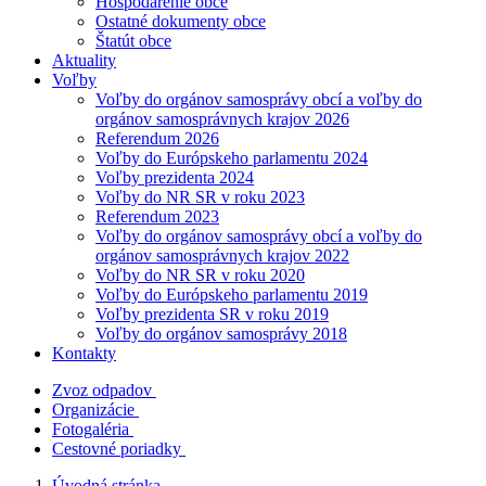
Hospodárenie obce
Ostatné dokumenty obce
Štatút obce
Aktuality
Voľby
Voľby do orgánov samosprávy obcí a voľby do
orgánov samosprávnych krajov 2026
Referendum 2026
Voľby do Európskeho parlamentu 2024
Voľby prezidenta 2024
Voľby do NR SR v roku 2023
Referendum 2023
Voľby do orgánov samosprávy obcí a voľby do
orgánov samosprávnych krajov 2022
Voľby do NR SR v roku 2020
Voľby do Európskeho parlamentu 2019
Voľby prezidenta SR v roku 2019
Voľby do orgánov samosprávy 2018
Kontakty
Zvoz odpadov
Organizácie
Fotogaléria
Cestovné poriadky
Úvodná stránka