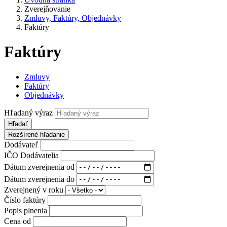
Zverejňovanie
Zmluvy, Faktúry, Objednávky
Faktúry
Faktúry
Zmluvy
Faktúry
Objednávky
Hľadaný výraz
Hľadať
Rozšírené hľadanie
Dodávateľ
IČO Dodávatelia
Dátum zverejnenia od
Dátum zverejnenia do
Zverejnený v roku
Číslo faktúry
Popis plnenia
Cena od