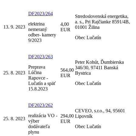
DF2023/264
Stredoslovenská energetika,
a. s., Pri Rajčianke 8591/4B,
elektrina
4,00
13. 9. 2023
01001 Žilina
nemeraný
EUR
odber- kamery
Obec Lučatín
9/2023
DF2023/263
Peter Kohút, Ďumbierska
Preprava
346/30, 97411 Banská
564,00
Lúčina
25. 8. 2023
Bystrica
EUR
Rapovce -
Lučatín a späť
Obec Lučatín
15.8.2023
DF2023/262
CEVEO, s.r.o., 94, 95601
realizácia VO -
294,00
Lipovník
25. 8. 2023
výber
EUR
dodávateľa
Obec Lučatín
plynu