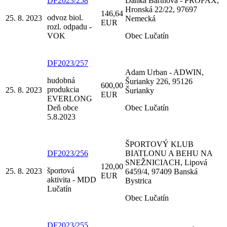
DF2023/258
Danka Barthová - PROFAX,
Hronská 22/22, 97697
146,64
odvoz biol.
25. 8. 2023
Nemecká
EUR
rozl. odpadu -
VOK
Obec Lučatín
DF2023/257
Adam Urban - ADWIN,
hudobná
Šurianky 226, 95126
600,00
produkcia
25. 8. 2023
Šurianky
EUR
EVERLONG
Deň obce
Obec Lučatín
5.8.2023
ŠPORTOVÝ KLUB
DF2023/256
BIATLONU A BEHU NA
SNEŽNICIACH, Lipová
120,00
športová
25. 8. 2023
6459/4, 97409 Banská
EUR
aktivita - MDD
Bystrica
Lučatín
Obec Lučatín
DF2023/255