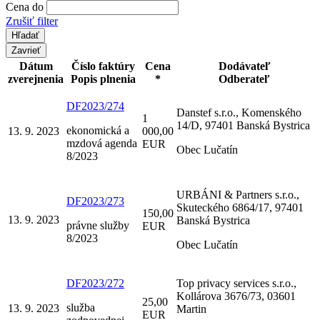
Cena do
Zrušiť filter
Zavrieť
Dátum
Číslo faktúry
Cena
Dodávateľ
zverejnenia
Popis plnenia
*
Odberateľ
DF2023/274
Danstef s.r.o., Komenského
1
14/D, 97401 Banská Bystrica
ekonomická a
13. 9. 2023
000,00
mzdová agenda
EUR
Obec Lučatín
8/2023
URBÁNI & Partners s.r.o.,
DF2023/273
Skuteckého 6864/17, 97401
150,00
13. 9. 2023
Banská Bystrica
právne služby
EUR
8/2023
Obec Lučatín
DF2023/272
Top privacy services s.r.o.,
Kollárova 3676/73, 03601
25,00
služba
13. 9. 2023
Martin
EUR