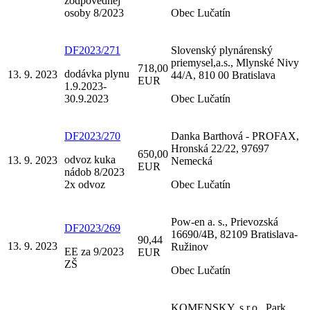
zodpovednej
osoby 8/2023
Obec Lučatín
DF2023/271
Slovenský plynárenský
priemysel,a.s., Mlynské Nivy
718,00
dodávka plynu
13. 9. 2023
44/A, 810 00 Bratislava
EUR
1.9.2023-
30.9.2023
Obec Lučatín
DF2023/270
Danka Barthová - PROFAX,
Hronská 22/22, 97697
650,00
odvoz kuka
13. 9. 2023
Nemecká
EUR
nádob 8/2023
2x odvoz
Obec Lučatín
Pow-en a. s., Prievozská
DF2023/269
16690/4B, 82109 Bratislava-
90,44
13. 9. 2023
Ružinov
EE za 9/2023
EUR
ZŠ
Obec Lučatín
KOMENSKY, s.r.o., Park