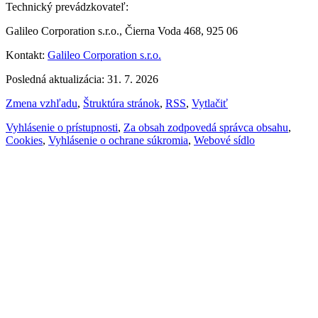
Technický prevádzkovateľ:
Galileo Corporation s.r.o., Čierna Voda 468, 925 06
Kontakt:
Galileo Corporation s.r.o.
Posledná aktualizácia: 31. 7. 2026
Zmena vzhľadu
,
Štruktúra stránok
,
RSS
,
Vytlačiť
Vyhlásenie o prístupnosti
,
Za obsah zodpovedá správca obsahu
,
Cookies
,
Vyhlásenie o ochrane súkromia
,
Webové sídlo