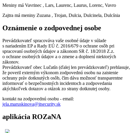
Meniny má
Vavrinec
, Lars, Laurenc, Laurus, Lorenc, Vavro
Zajtra má meniny
Zuzana
, Trojan, Dulcia, Dulcinela, Dulcínia
Oznámenie o zodpovednej osobe
Prevádzkovateľ spracováva vaše osobné údaje v súlade
s nariadením EP a Rady EÚ č. 2016/679 o ochrane osôb pri
spracovaní osobných údajov a zákonom SR č. 18/2018 Z.z.
o ochrane osobných údajov a o zmene a doplnení niektorých
zákonov.
Prevádzkovateľ obec Lučatín (ďalej len prevádzkovateľ) prehlasuje,
že poveril externým výkonom zodpovednú osobu na zaistenie
ochrany práv dotknutých osôb, čím dáva možnosť transparentne
informovať o bezpečnostných incidentoch a zodpovedania
akýchkoľvek dotazov a otázok zo strany dotknutej osoby.
kontakt na zodpovednú osobu - email:
jela.maruskinova@itsecurity.sk
aplikácia ROZaNA