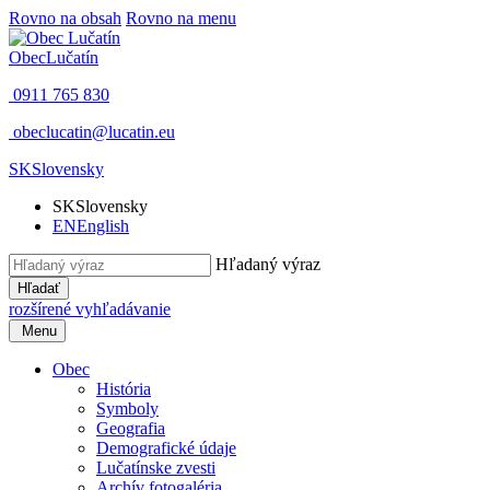
Rovno na obsah
Rovno na menu
Obec
Lučatín
0911 765 830
obeclucatin@lucatin.eu
SK
Slovensky
SK
Slovensky
EN
English
Hľadaný výraz
Hľadať
rozšírené vyhľadávanie
Menu
Obec
História
Symboly
Geografia
Demografické údaje
Lučatínske zvesti
Archív fotogaléria