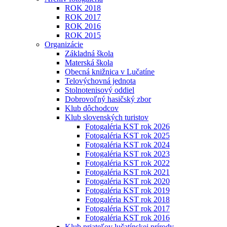
ROK 2018
ROK 2017
ROK 2016
ROK 2015
Organizácie
Základná škola
Materská škola
Obecná knižnica v Lučatíne
Telovýchovná jednota
Stolnotenisový oddiel
Dobrovoľný hasičský zbor
Klub dôchodcov
Klub slovenských turistov
Fotogaléria KST rok 2026
Fotogaléria KST rok 2025
Fotogaléria KST rok 2024
Fotogaléria KST rok 2023
Fotogaléria KST rok 2022
Fotogaléria KST rok 2021
Fotogaléria KST rok 2020
Fotogaléria KST rok 2019
Fotogaléria KST rok 2018
Fotogaléria KST rok 2017
Fotogaléria KST rok 2016
Klub priateľov lučatínskej prírody