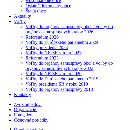
Hospodárenie obce
Ostatné dokumenty obce
Štatút obce
Aktuality
Voľby
Voľby do orgánov samosprávy obcí a voľby do
orgánov samosprávnych krajov 2026
Referendum 2026
Voľby do Európskeho parlamentu 2024
Voľby prezidenta 2024
Voľby do NR SR v roku 2023
Referendum 2023
Voľby do orgánov samosprávy obcí a voľby do
orgánov samosprávnych krajov 2022
Voľby do NR SR v roku 2020
Voľby do Európskeho parlamentu 2019
Voľby prezidenta SR v roku 2019
Voľby do orgánov samosprávy 2018
Kontakty
Zvoz odpadov
Organizácie
Fotogaléria
Cestovné poriadky
Úvodná stránka