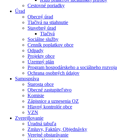
Cestovné poriadky
Úrad
Obecný úrad
Tlačivá na stiahnutie
Stavebný úrad
Tlačivá
Sociálne služby
Cenník poplatkov obce
Odpady
Projekty obce
Územný plán
Program hospodárskeho a sociálneho rozvoja
Ochrana osobných údajov
Samospráva
Starosta obce
Obecné zastupiteľstvo
Komisie
Zápisnice a uznesenia OZ
Hlavný kontrolór obce
VZN
Zverejňovanie
Úradná tabuľa
Zmluvy, Faktúry, Objednávky
Verejné obstarávanie