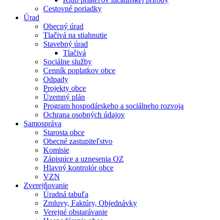
Cestovné poriadky
Úrad
Obecný úrad
Tlačivá na stiahnutie
Stavebný úrad
Tlačivá
Sociálne služby
Cenník poplatkov obce
Odpady
Projekty obce
Územný plán
Program hospodárskeho a sociálneho rozvoja
Ochrana osobných údajov
Samospráva
Starosta obce
Obecné zastupiteľstvo
Komisie
Zápisnice a uznesenia OZ
Hlavný kontrolór obce
VZN
Zverejňovanie
Úradná tabuľa
Zmluvy, Faktúry, Objednávky
Verejné obstarávanie