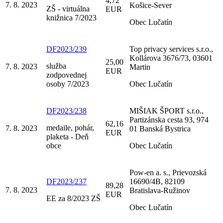
4,72
7. 8. 2023
Košice-Sever
ZŠ - virtuálna
EUR
knižnica 7/2023
Obec Lučatín
DF2023/239
Top privacy services s.r.o.,
Kollárova 3676/73, 03601
25,00
služba
7. 8. 2023
Martin
EUR
zodpovednej
osoby 7/2023
Obec Lučatín
DF2023/238
MIŠIAK ŠPORT s.r.o.,
Partizánska cesta 93, 974
62,16
medaile, pohár,
7. 8. 2023
01 Banská Bystrica
EUR
plaketa - Deň
obce
Obec Lučatín
Pow-en a. s., Prievozská
DF2023/237
16690/4B, 82109
89,28
7. 8. 2023
Bratislava-Ružinov
EUR
EE za 8/2023 ZŠ
Obec Lučatín