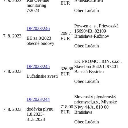
Kia ON-line
7. 8. 2023
Bratislava-Rača
EUR
monitoring
7/2023
Obec Lučatín
Pow-en a. s., Prievozská
DF2023/246
16690/4B, 82109
209,71
7. 8. 2023
Bratislava-Ružinov
EE za 8/2023
EUR
obecné budovy
Obec Lučatín
EK-PROMOTION, s.r.o.,
DF2023/245
Stavebná 3642/1, 97401
326,88
7. 8. 2023
Banská Bystrica
EUR
Lučatínske zvesti
Obec Lučatín
Slovenský plynárenský
DF2023/244
priemysel,a.s., Mlynské
718,00
Nivy 44/A, 810 00
dodávka plynu
7. 8. 2023
EUR
Bratislava
1.8.2023-
31.8.2023
Obec Lučatín