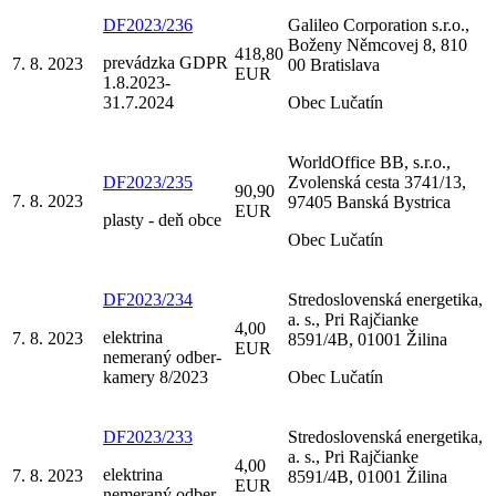
DF2023/236
Galileo Corporation s.r.o.,
Boženy Němcovej 8, 810
418,80
prevádzka GDPR
7. 8. 2023
00 Bratislava
EUR
1.8.2023-
31.7.2024
Obec Lučatín
WorldOffice BB, s.r.o.,
DF2023/235
Zvolenská cesta 3741/13,
90,90
7. 8. 2023
97405 Banská Bystrica
EUR
plasty - deň obce
Obec Lučatín
DF2023/234
Stredoslovenská energetika,
a. s., Pri Rajčianke
4,00
elektrina
7. 8. 2023
8591/4B, 01001 Žilina
EUR
nemeraný odber-
kamery 8/2023
Obec Lučatín
DF2023/233
Stredoslovenská energetika,
a. s., Pri Rajčianke
4,00
elektrina
7. 8. 2023
8591/4B, 01001 Žilina
EUR
nemeraný odber-