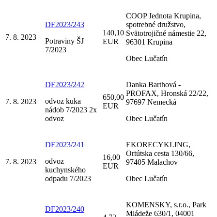
COOP Jednota Krupina,
DF2023/243
spotrebné družstvo,
140,10
Svätotrojičné námestie 22,
7. 8. 2023
Potraviny ŠJ
EUR
96301 Krupina
7/2023
Obec Lučatín
DF2023/242
Danka Barthová -
PROFAX, Hronská 22/22,
650,00
odvoz kuka
7. 8. 2023
97697 Nemecká
EUR
nádob 7/2023 2x
odvoz
Obec Lučatín
DF2023/241
EKORECYKLING,
Ortútska cesta 130/66,
16,00
odvoz
7. 8. 2023
97405 Malachov
EUR
kuchynského
odpadu 7/2023
Obec Lučatín
KOMENSKY, s.r.o., Park
DF2023/240
Mládeže 630/1, 04001