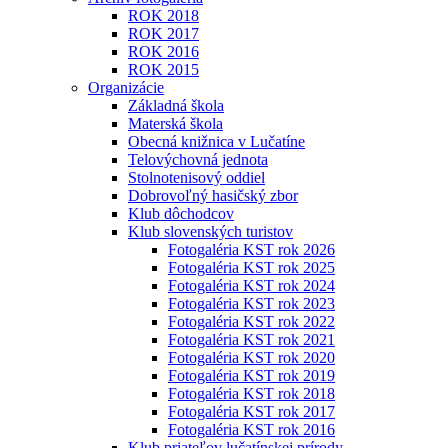
ROK 2018
ROK 2017
ROK 2016
ROK 2015
Organizácie
Základná škola
Materská škola
Obecná knižnica v Lučatíne
Telovýchovná jednota
Stolnotenisový oddiel
Dobrovoľný hasičský zbor
Klub dôchodcov
Klub slovenských turistov
Fotogaléria KST rok 2026
Fotogaléria KST rok 2025
Fotogaléria KST rok 2024
Fotogaléria KST rok 2023
Fotogaléria KST rok 2022
Fotogaléria KST rok 2021
Fotogaléria KST rok 2020
Fotogaléria KST rok 2019
Fotogaléria KST rok 2018
Fotogaléria KST rok 2017
Fotogaléria KST rok 2016
Klub priateľov lučatínskej prírody