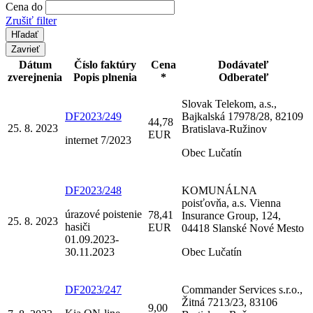
Cena do
Zrušiť filter
Zavrieť
Dátum
Číslo faktúry
Cena
Dodávateľ
zverejnenia
Popis plnenia
*
Odberateľ
Slovak Telekom, a.s.,
DF2023/249
Bajkalská 17978/28, 82109
44,78
25. 8. 2023
Bratislava-Ružinov
EUR
internet 7/2023
Obec Lučatín
DF2023/248
KOMUNÁLNA
poisťovňa, a.s. Vienna
úrazové poistenie
78,41
Insurance Group, 124,
25. 8. 2023
hasiči
EUR
04418 Slanské Nové Mesto
01.09.2023-
30.11.2023
Obec Lučatín
DF2023/247
Commander Services s.r.o.,
Žitná 7213/23, 83106
9,00