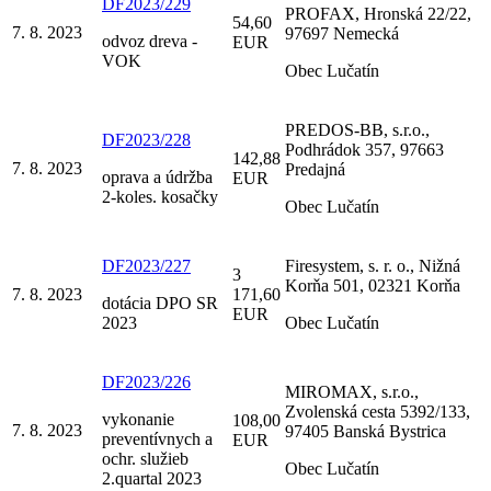
DF2023/229
PROFAX, Hronská 22/22,
54,60
7. 8. 2023
97697 Nemecká
odvoz dreva -
EUR
VOK
Obec Lučatín
PREDOS-BB, s.r.o.,
DF2023/228
Podhrádok 357, 97663
142,88
7. 8. 2023
Predajná
oprava a údržba
EUR
2-koles. kosačky
Obec Lučatín
DF2023/227
Firesystem, s. r. o., Nižná
3
Korňa 501, 02321 Korňa
7. 8. 2023
171,60
dotácia DPO SR
EUR
2023
Obec Lučatín
DF2023/226
MIROMAX, s.r.o.,
Zvolenská cesta 5392/133,
vykonanie
108,00
7. 8. 2023
97405 Banská Bystrica
preventívnych a
EUR
ochr. služieb
Obec Lučatín
2.quartal 2023