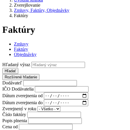
Zverejňovanie
Zmluvy, Faktúry, Objednávky
Faktúry
Faktúry
Zmluvy
Faktúry
Objednávky
Hľadaný výraz
Hľadať
Rozšírené hľadanie
Dodávateľ
IČO Dodávatelia
Dátum zverejnenia od
Dátum zverejnenia do
Zverejnený v roku
Číslo faktúry
Popis plnenia
Cena od