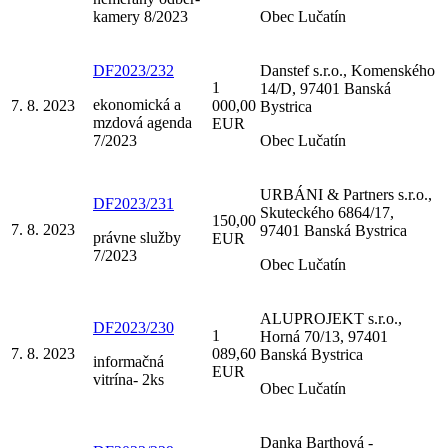
kamery 8/2023
Obec Lučatín
DF2023/232
Danstef s.r.o., Komenského
1
14/D, 97401 Banská
ekonomická a
7. 8. 2023
000,00
Bystrica
mzdová agenda
EUR
7/2023
Obec Lučatín
URBÁNI & Partners s.r.o.,
DF2023/231
Skuteckého 6864/17,
150,00
7. 8. 2023
97401 Banská Bystrica
právne služby
EUR
7/2023
Obec Lučatín
ALUPROJEKT s.r.o.,
DF2023/230
1
Horná 70/13, 97401
7. 8. 2023
089,60
Banská Bystrica
informačná
EUR
vitrína- 2ks
Obec Lučatín
Danka Barthová -