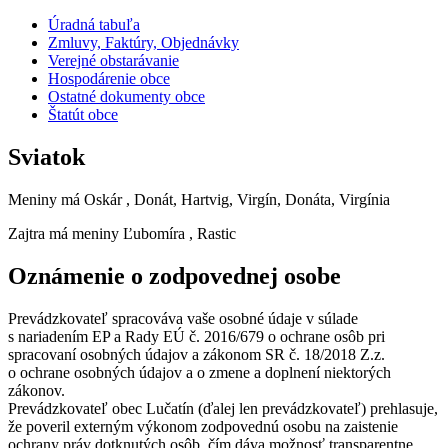
Úradná tabuľa
Zmluvy, Faktúry, Objednávky
Verejné obstarávanie
Hospodárenie obce
Ostatné dokumenty obce
Štatút obce
Sviatok
Meniny má
Oskár
, Donát, Hartvig, Virgín, Donáta, Virgínia
Zajtra má meniny
Ľubomíra
, Rastic
Oznámenie o zodpovednej osobe
Prevádzkovateľ spracováva vaše osobné údaje v súlade
s nariadením EP a Rady EÚ č. 2016/679 o ochrane osôb pri
spracovaní osobných údajov a zákonom SR č. 18/2018 Z.z.
o ochrane osobných údajov a o zmene a doplnení niektorých
zákonov.
Prevádzkovateľ obec Lučatín (ďalej len prevádzkovateľ) prehlasuje,
že poveril externým výkonom zodpovednú osobu na zaistenie
ochrany práv dotknutých osôb, čím dáva možnosť transparentne