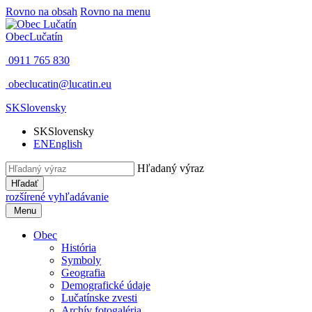
Rovno na obsah
Rovno na menu
Obec
Lučatín
0911 765 830
obeclucatin@lucatin.eu
SK
Slovensky
SK
Slovensky
EN
English
Hľadaný výraz
Hľadať
rozšírené vyhľadávanie
Menu
Obec
História
Symboly
Geografia
Demografické údaje
Lučatínske zvesti
Archív fotogaléria