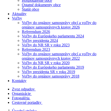
Hospodárenie obce
Ostatné dokumenty obce
Štatút obce
Aktuality
Voľby
Voľby do orgánov samosprávy obcí a voľby do
orgánov samosprávnych krajov 2026
Referendum 2026
Voľby do Európskeho parlamentu 2024
Voľby prezidenta 2024
Voľby do NR SR v roku 2023
Referendum 2023
Voľby do orgánov samosprávy obcí a voľby do
orgánov samosprávnych krajov 2022
Voľby do NR SR v roku 2020
Voľby do Európskeho parlamentu 2019
Voľby prezidenta SR v roku 2019
Voľby do orgánov samosprávy 2018
Kontakty
Zvoz odpadov
Organizácie
Fotogaléria
Cestovné poriadky
Úvodná stránka