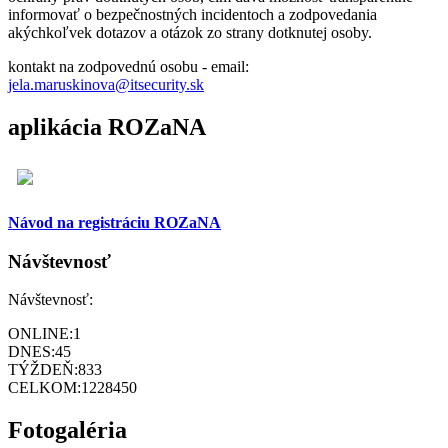
informovať o bezpečnostných incidentoch a zodpovedania
akýchkoľvek dotazov a otázok zo strany dotknutej osoby.
kontakt na zodpovednú osobu - email:
jela.maruskinova@itsecurity.sk
aplikácia ROZaNA
Návod na registráciu ROZaNA
Návštevnosť
Návštevnosť:
ONLINE:
1
DNES:
45
TÝŽDEŇ:
833
CELKOM:
1228450
Fotogaléria