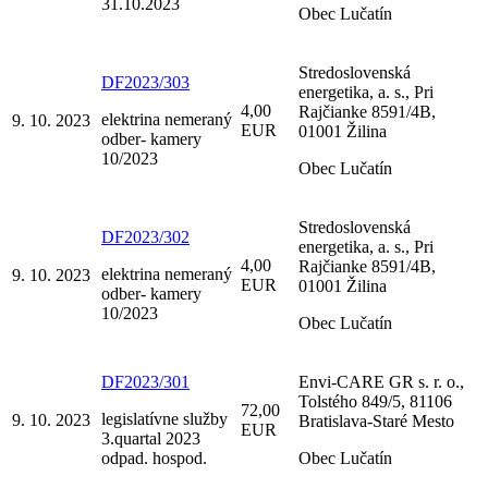
31.10.2023
Obec Lučatín
Stredoslovenská
DF2023/303
energetika, a. s., Pri
4,00
Rajčianke 8591/4B,
elektrina nemeraný
9. 10. 2023
EUR
01001 Žilina
odber- kamery
10/2023
Obec Lučatín
Stredoslovenská
DF2023/302
energetika, a. s., Pri
4,00
Rajčianke 8591/4B,
elektrina nemeraný
9. 10. 2023
EUR
01001 Žilina
odber- kamery
10/2023
Obec Lučatín
DF2023/301
Envi-CARE GR s. r. o.,
Tolstého 849/5, 81106
72,00
legislatívne služby
9. 10. 2023
Bratislava-Staré Mesto
EUR
3.quartal 2023
odpad. hospod.
Obec Lučatín