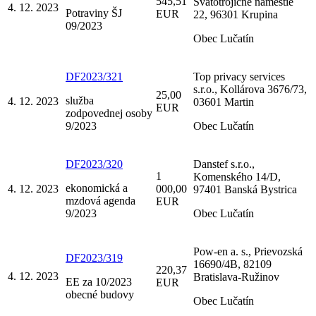
545,51
Svätotrojičné námestie
4. 12. 2023
Potraviny ŠJ
EUR
22, 96301 Krupina
09/2023
Obec Lučatín
DF2023/321
Top privacy services
s.r.o., Kollárova 3676/73,
25,00
služba
4. 12. 2023
03601 Martin
EUR
zodpovednej osoby
9/2023
Obec Lučatín
DF2023/320
Danstef s.r.o.,
1
Komenského 14/D,
ekonomická a
4. 12. 2023
000,00
97401 Banská Bystrica
mzdová agenda
EUR
9/2023
Obec Lučatín
Pow-en a. s., Prievozská
DF2023/319
16690/4B, 82109
220,37
4. 12. 2023
Bratislava-Ružinov
EE za 10/2023
EUR
obecné budovy
Obec Lučatín