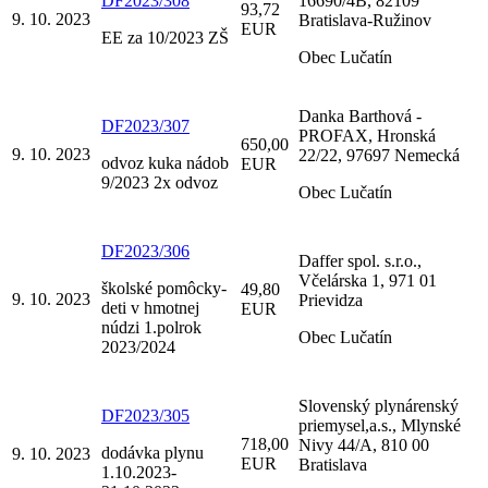
DF2023/308
16690/4B, 82109
93,72
9. 10. 2023
Bratislava-Ružinov
EUR
EE za 10/2023 ZŠ
Obec Lučatín
Danka Barthová -
DF2023/307
PROFAX, Hronská
650,00
9. 10. 2023
22/22, 97697 Nemecká
odvoz kuka nádob
EUR
9/2023 2x odvoz
Obec Lučatín
DF2023/306
Daffer spol. s.r.o.,
Včelárska 1, 971 01
školské pomôcky-
49,80
9. 10. 2023
Prievidza
deti v hmotnej
EUR
núdzi 1.polrok
Obec Lučatín
2023/2024
Slovenský plynárenský
DF2023/305
priemysel,a.s., Mlynské
718,00
Nivy 44/A, 810 00
dodávka plynu
9. 10. 2023
EUR
Bratislava
1.10.2023-