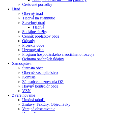
Cestovné poriadky
Úrad
Obecný úrad
Tlačivá na stiahnutie
Stavebný úrad
Tlačivá
Sociálne služby
Cenník poplatkov obce
Odpady
Projekty obce
Územný plán
Program hospodárskeho a sociálneho rozvoja
Ochrana osobných údajov
Samospráva
Starosta obce
Obecné zastupiteľstvo
Komisie
Zápisnice a uznesenia OZ
Hlavný kontrolór obce
VZN
Zverejňovanie
Úradná tabuľa
Zmluvy, Faktúry, Objednávky
Verejné obstarávanie