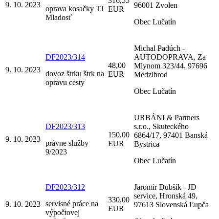
316,55
9. 10. 2023
96001 Zvolen
oprava kosačky TJ
EUR
Mladosť
Obec Lučatín
Michal Padúch -
DF2023/314
AUTODOPRAVA, Za
48,00
Mlynom 323/44, 97696
9. 10. 2023
dovoz štrku štrk na
EUR
Medzibrod
opravu cesty
Obec Lučatín
URBÁNI & Partners
DF2023/313
s.r.o., Skuteckého
150,00
6864/17, 97401 Banská
9. 10. 2023
právne služby
EUR
Bystrica
9/2023
Obec Lučatín
DF2023/312
Jaromír Dubšík - JD
service, Hronská 49,
330,00
servisné práce na
9. 10. 2023
97613 Slovenská Ľupča
EUR
výpočtovej