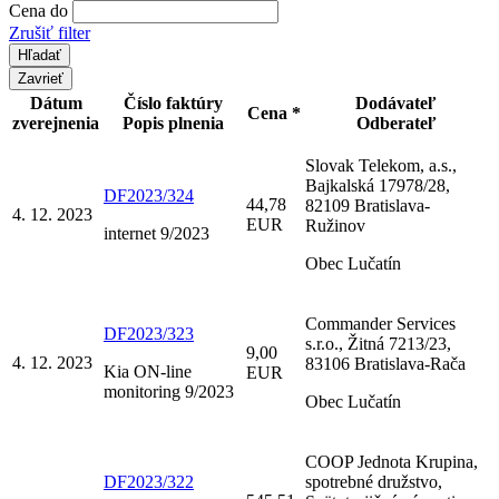
Cena do
Zrušiť filter
Zavrieť
Dátum
Číslo faktúry
Dodávateľ
Cena *
zverejnenia
Popis plnenia
Odberateľ
Slovak Telekom, a.s.,
Bajkalská 17978/28,
DF2023/324
44,78
82109 Bratislava-
4. 12. 2023
EUR
Ružinov
internet 9/2023
Obec Lučatín
Commander Services
DF2023/323
s.r.o., Žitná 7213/23,
9,00
4. 12. 2023
83106 Bratislava-Rača
Kia ON-line
EUR
monitoring 9/2023
Obec Lučatín
COOP Jednota Krupina,
DF2023/322
spotrebné družstvo,