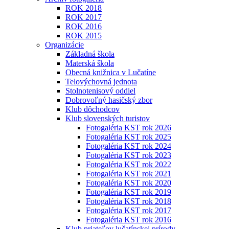
ROK 2018
ROK 2017
ROK 2016
ROK 2015
Organizácie
Základná škola
Materská škola
Obecná knižnica v Lučatíne
Telovýchovná jednota
Stolnotenisový oddiel
Dobrovoľný hasičský zbor
Klub dôchodcov
Klub slovenských turistov
Fotogaléria KST rok 2026
Fotogaléria KST rok 2025
Fotogaléria KST rok 2024
Fotogaléria KST rok 2023
Fotogaléria KST rok 2022
Fotogaléria KST rok 2021
Fotogaléria KST rok 2020
Fotogaléria KST rok 2019
Fotogaléria KST rok 2018
Fotogaléria KST rok 2017
Fotogaléria KST rok 2016
Klub priateľov lučatínskej prírody