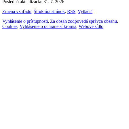
Posledná aktualizácia: 31. 7. 2026
Zmena vzhľadu
,
Štruktúra stránok
,
RSS
,
Vytlačiť
Vyhlásenie o prístupnosti
,
Za obsah zodpovedá správca obsahu
,
Cookies
,
Vyhlásenie o ochrane súkromia
,
Webové sídlo