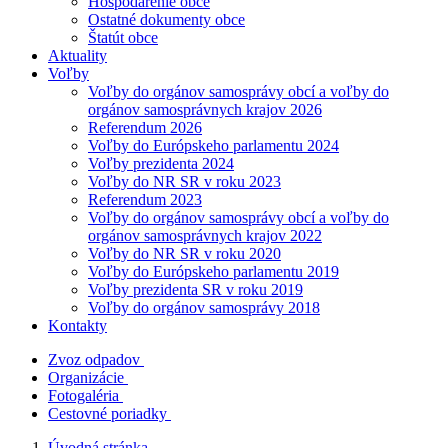
Hospodárenie obce
Ostatné dokumenty obce
Štatút obce
Aktuality
Voľby
Voľby do orgánov samosprávy obcí a voľby do
orgánov samosprávnych krajov 2026
Referendum 2026
Voľby do Európskeho parlamentu 2024
Voľby prezidenta 2024
Voľby do NR SR v roku 2023
Referendum 2023
Voľby do orgánov samosprávy obcí a voľby do
orgánov samosprávnych krajov 2022
Voľby do NR SR v roku 2020
Voľby do Európskeho parlamentu 2019
Voľby prezidenta SR v roku 2019
Voľby do orgánov samosprávy 2018
Kontakty
Zvoz odpadov
Organizácie
Fotogaléria
Cestovné poriadky
Úvodná stránka