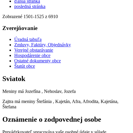
ďalšia stránka
posledná stránka
Zobrazené
1501
-
1525
z 6910
Zverejňovanie
Úradná tabuľa
Zmluvy, Faktúry, Objednávky
Verejné obstarávanie
Hospodárenie obce
Ostatné dokumenty obce
Štatút obce
Sviatok
Meniny má
Jozefína
, Nehoslav, Jozefa
Zajtra má meniny
Štefánia
, Kajetán, Afra, Afrodita, Kajetána,
Štefana
Oznámenie o zodpovednej osobe
Prevádzkovateľ spracováva vaše osobné údaje v súlade