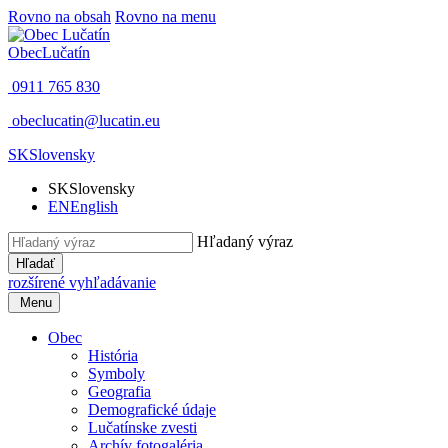
Rovno na obsah
Rovno na menu
Obec
Lučatín
0911 765 830
obeclucatin@lucatin.eu
SK
Slovensky
SK
Slovensky
EN
English
Hľadaný výraz
Hľadať
rozšírené vyhľadávanie
Menu
Obec
História
Symboly
Geografia
Demografické údaje
Lučatínske zvesti
Archív fotogaléria