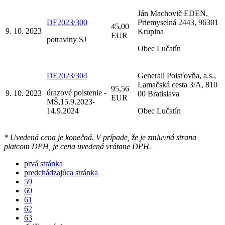
Ján Machovič EDEN,
DF2023/300
Priemyselná 2443, 96301
45,00
9. 10. 2023
Krupina
EUR
potraviny SJ
Obec Lučatín
DF2023/304
Generali Poisťovňa, a.s.,
Lamačská cesta 3/A, 810
95,56
úrazové poistenie -
9. 10. 2023
00 Bratislava
EUR
MŠ,15.9.2023-
14.9.2024
Obec Lučatín
* Uvedená cena je konečná. V prípade, že je zmluvná strana
platcom DPH, je cena uvedená vrátane DPH.
prvá stránka
predchádzajúca stránka
59
60
61
62
63