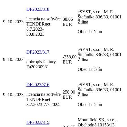
DF2023/318
eSYST, s.r.o., M. R.
Štefánika 836/33, 01001
licencia na softvére
38,06
9. 10. 2023
Žilina
TENDERnet
EUR
8.7.2023-
Obec Lučatín
30.8.2023
eSYST, s.r.o., M. R.
DF2023/317
Štefánika 836/33, 01001
-258,00
9. 10. 2023
Žilina
dobropis faktúry
EUR
Fa20230981
Obec Lučatín
DF2023/316
eSYST, s.r.o., M. R.
Štefánika 836/33, 01001
258,00
licencia na softvére
9. 10. 2023
Žilina
EUR
TENDERnet
8.7.2023-7.7.2024
Obec Lučatín
Mountfield SK, s.r.o.,
DF2023/315
Obchodná 10153/13,