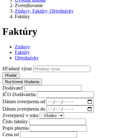
Zverejňovanie
Zmluvy, Faktúry, Objednávky
Faktúry
Faktúry
Zmluvy
Faktúry
Objednávky
Hľadaný výraz
Hľadať
Rozšírené hľadanie
Dodávateľ
IČO Dodávatelia
Dátum zverejnenia od
Dátum zverejnenia do
Zverejnený v roku
Číslo faktúry
Popis plnenia
Cena od