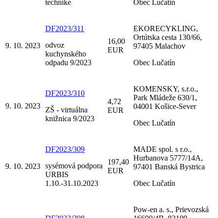
technike
Obec Lučatín
DF2023/311
EKORECYKLING,
Ortútska cesta 130/66,
16,00
odvoz
9. 10. 2023
97405 Malachov
EUR
kuchynského
odpadu 9/2023
Obec Lučatín
KOMENSKY, s.r.o.,
DF2023/310
Park Mládeže 630/1,
4,72
9. 10. 2023
04001 Košice-Sever
ZŠ - virtuálna
EUR
knižnica 9/2023
Obec Lučatín
DF2023/309
MADE spol. s r.o.,
Hurbanova 5777/14A,
197,40
sysémová podpora
9. 10. 2023
97401 Banská Bystrica
EUR
URBIS
1.10.-31.10.2023
Obec Lučatín
Pow-en a. s., Prievozská