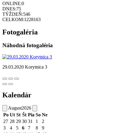
ONLINE:
0
DNES:
75
TÝŽDEŇ:
546
CELKOM:
1228163
Fotogaléria
Náhodná fotogaléria
29.03.2020 Korytnica 3
Kalendár
August
2026
Po
Ut
St
Št
Pia
So
Ne
27
28
29
30
31
1
2
3
4
5
6
7
8
9