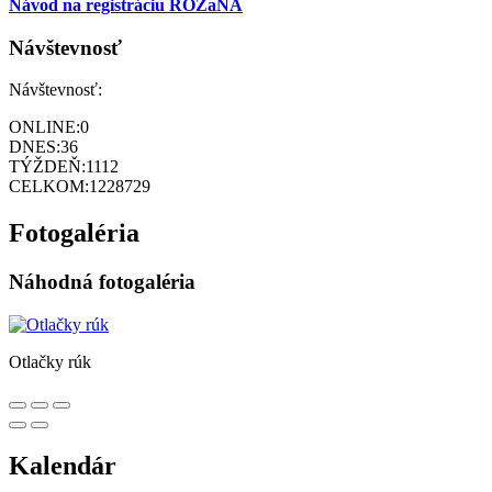
Návod na registráciu ROZaNA
Návštevnosť
Návštevnosť:
ONLINE:
0
DNES:
36
TÝŽDEŇ:
1112
CELKOM:
1228729
Fotogaléria
Náhodná fotogaléria
Otlačky rúk
Kalendár