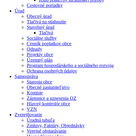
Cestovné poriadky
Úrad
Obecný úrad
Tlačivá na stiahnutie
Stavebný úrad
Tlačivá
Sociálne služby
Cenník poplatkov obce
Odpady
Projekty obce
Územný plán
Program hospodárskeho a sociálneho rozvoja
Ochrana osobných údajov
Samospráva
Starosta obce
Obecné zastupiteľstvo
Komisie
Zápisnice a uznesenia OZ
Hlavný kontrolór obce
VZN
Zverejňovanie
Úradná tabuľa
Zmluvy, Faktúry, Objednávky
Verejné obstarávanie