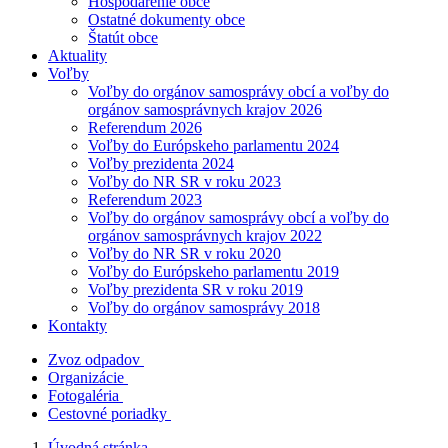
Hospodárenie obce
Ostatné dokumenty obce
Štatút obce
Aktuality
Voľby
Voľby do orgánov samosprávy obcí a voľby do
orgánov samosprávnych krajov 2026
Referendum 2026
Voľby do Európskeho parlamentu 2024
Voľby prezidenta 2024
Voľby do NR SR v roku 2023
Referendum 2023
Voľby do orgánov samosprávy obcí a voľby do
orgánov samosprávnych krajov 2022
Voľby do NR SR v roku 2020
Voľby do Európskeho parlamentu 2019
Voľby prezidenta SR v roku 2019
Voľby do orgánov samosprávy 2018
Kontakty
Zvoz odpadov
Organizácie
Fotogaléria
Cestovné poriadky
Úvodná stránka