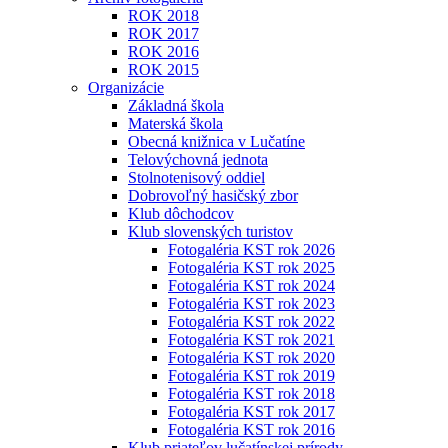
ROK 2018
ROK 2017
ROK 2016
ROK 2015
Organizácie
Základná škola
Materská škola
Obecná knižnica v Lučatíne
Telovýchovná jednota
Stolnotenisový oddiel
Dobrovoľný hasičský zbor
Klub dôchodcov
Klub slovenských turistov
Fotogaléria KST rok 2026
Fotogaléria KST rok 2025
Fotogaléria KST rok 2024
Fotogaléria KST rok 2023
Fotogaléria KST rok 2022
Fotogaléria KST rok 2021
Fotogaléria KST rok 2020
Fotogaléria KST rok 2019
Fotogaléria KST rok 2018
Fotogaléria KST rok 2017
Fotogaléria KST rok 2016
Klub priateľov lučatínskej prírody