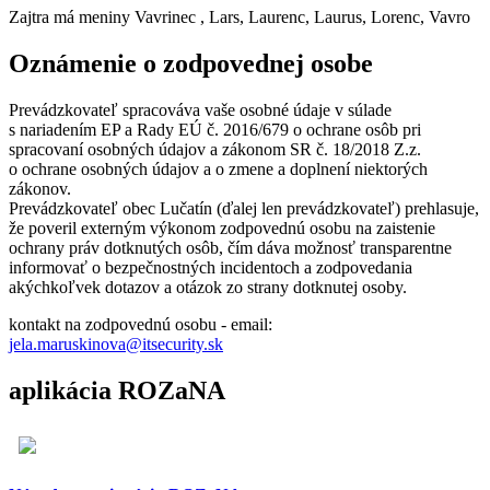
Zajtra má meniny
Vavrinec
, Lars, Laurenc, Laurus, Lorenc, Vavro
Oznámenie o zodpovednej osobe
Prevádzkovateľ spracováva vaše osobné údaje v súlade
s nariadením EP a Rady EÚ č. 2016/679 o ochrane osôb pri
spracovaní osobných údajov a zákonom SR č. 18/2018 Z.z.
o ochrane osobných údajov a o zmene a doplnení niektorých
zákonov.
Prevádzkovateľ obec Lučatín (ďalej len prevádzkovateľ) prehlasuje,
že poveril externým výkonom zodpovednú osobu na zaistenie
ochrany práv dotknutých osôb, čím dáva možnosť transparentne
informovať o bezpečnostných incidentoch a zodpovedania
akýchkoľvek dotazov a otázok zo strany dotknutej osoby.
kontakt na zodpovednú osobu - email:
jela.maruskinova@itsecurity.sk
aplikácia ROZaNA