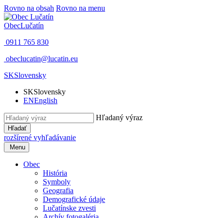
Rovno na obsah
Rovno na menu
Obec
Lučatín
0911 765 830
obeclucatin@lucatin.eu
SK
Slovensky
SK
Slovensky
EN
English
Hľadaný výraz
Hľadať
rozšírené vyhľadávanie
Menu
Obec
História
Symboly
Geografia
Demografické údaje
Lučatínske zvesti
Archív fotogaléria