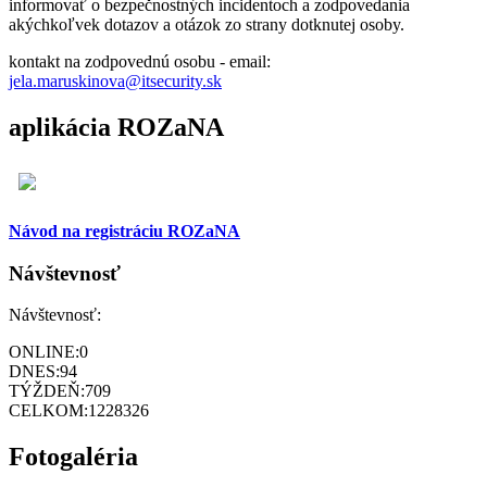
informovať o bezpečnostných incidentoch a zodpovedania
akýchkoľvek dotazov a otázok zo strany dotknutej osoby.
kontakt na zodpovednú osobu - email:
jela.maruskinova@itsecurity.sk
aplikácia ROZaNA
Návod na registráciu ROZaNA
Návštevnosť
Návštevnosť:
ONLINE:
0
DNES:
94
TÝŽDEŇ:
709
CELKOM:
1228326
Fotogaléria