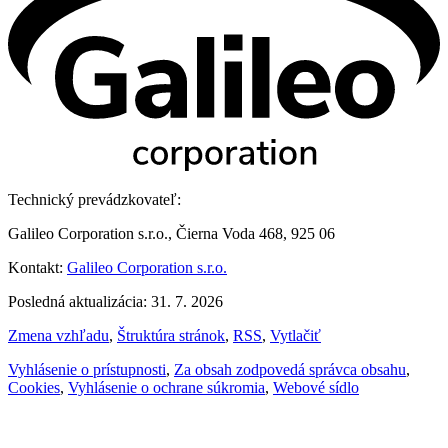
Technický prevádzkovateľ:
Galileo Corporation s.r.o., Čierna Voda 468, 925 06
Kontakt:
Galileo Corporation s.r.o.
Posledná aktualizácia: 31. 7. 2026
Zmena vzhľadu
,
Štruktúra stránok
,
RSS
,
Vytlačiť
Vyhlásenie o prístupnosti
,
Za obsah zodpovedá správca obsahu
,
Cookies
,
Vyhlásenie o ochrane súkromia
,
Webové sídlo