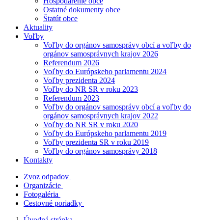
Hospodárenie obce
Ostatné dokumenty obce
Štatút obce
Aktuality
Voľby
Voľby do orgánov samosprávy obcí a voľby do
orgánov samosprávnych krajov 2026
Referendum 2026
Voľby do Európskeho parlamentu 2024
Voľby prezidenta 2024
Voľby do NR SR v roku 2023
Referendum 2023
Voľby do orgánov samosprávy obcí a voľby do
orgánov samosprávnych krajov 2022
Voľby do NR SR v roku 2020
Voľby do Európskeho parlamentu 2019
Voľby prezidenta SR v roku 2019
Voľby do orgánov samosprávy 2018
Kontakty
Zvoz odpadov
Organizácie
Fotogaléria
Cestovné poriadky
Úvodná stránka