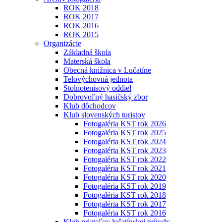
ROK 2018
ROK 2017
ROK 2016
ROK 2015
Organizácie
Základná škola
Materská škola
Obecná knižnica v Lučatíne
Telovýchovná jednota
Stolnotenisový oddiel
Dobrovoľný hasičský zbor
Klub dôchodcov
Klub slovenských turistov
Fotogaléria KST rok 2026
Fotogaléria KST rok 2025
Fotogaléria KST rok 2024
Fotogaléria KST rok 2023
Fotogaléria KST rok 2022
Fotogaléria KST rok 2021
Fotogaléria KST rok 2020
Fotogaléria KST rok 2019
Fotogaléria KST rok 2018
Fotogaléria KST rok 2017
Fotogaléria KST rok 2016
Klub priateľov lučatínskej prírody