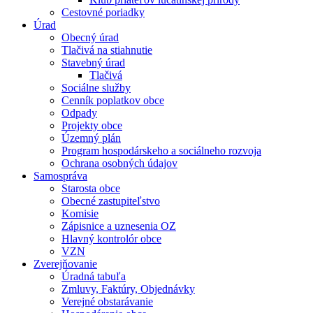
Cestovné poriadky
Úrad
Obecný úrad
Tlačivá na stiahnutie
Stavebný úrad
Tlačivá
Sociálne služby
Cenník poplatkov obce
Odpady
Projekty obce
Územný plán
Program hospodárskeho a sociálneho rozvoja
Ochrana osobných údajov
Samospráva
Starosta obce
Obecné zastupiteľstvo
Komisie
Zápisnice a uznesenia OZ
Hlavný kontrolór obce
VZN
Zverejňovanie
Úradná tabuľa
Zmluvy, Faktúry, Objednávky
Verejné obstarávanie