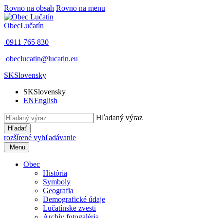
Rovno na obsah
Rovno na menu
Obec
Lučatín
0911 765 830
obeclucatin@lucatin.eu
SK
Slovensky
SK
Slovensky
EN
English
Hľadaný výraz
Hľadať
rozšírené vyhľadávanie
Menu
Obec
História
Symboly
Geografia
Demografické údaje
Lučatínske zvesti
Archív fotogaléria