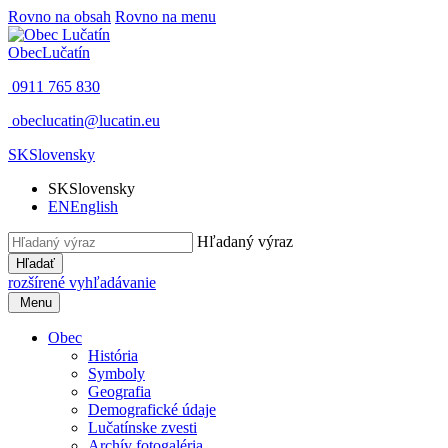
Rovno na obsah
Rovno na menu
Obec
Lučatín
0911 765 830
obeclucatin@lucatin.eu
SK
Slovensky
SK
Slovensky
EN
English
Hľadaný výraz
Hľadať
rozšírené vyhľadávanie
Menu
Obec
História
Symboly
Geografia
Demografické údaje
Lučatínske zvesti
Archív fotogaléria