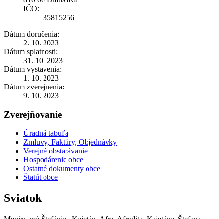
IČO:
35815256
Dátum doručenia:
2. 10. 2023
Dátum splatnosti:
31. 10. 2023
Dátum vystavenia:
1. 10. 2023
Dátum zverejnenia:
9. 10. 2023
Zverejňovanie
Úradná tabuľa
Zmluvy, Faktúry, Objednávky
Verejné obstarávanie
Hospodárenie obce
Ostatné dokumenty obce
Štatút obce
Sviatok
Meniny má
Štefánia
, Kajetán, Afra, Afrodita, Kajetána, Štefana