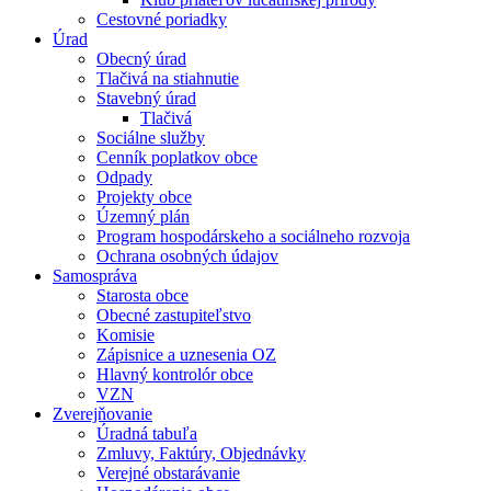
Cestovné poriadky
Úrad
Obecný úrad
Tlačivá na stiahnutie
Stavebný úrad
Tlačivá
Sociálne služby
Cenník poplatkov obce
Odpady
Projekty obce
Územný plán
Program hospodárskeho a sociálneho rozvoja
Ochrana osobných údajov
Samospráva
Starosta obce
Obecné zastupiteľstvo
Komisie
Zápisnice a uznesenia OZ
Hlavný kontrolór obce
VZN
Zverejňovanie
Úradná tabuľa
Zmluvy, Faktúry, Objednávky
Verejné obstarávanie