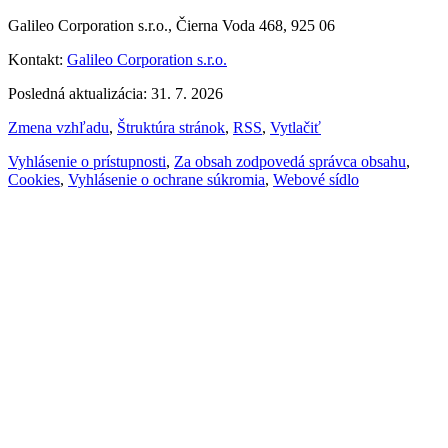
Galileo Corporation s.r.o., Čierna Voda 468, 925 06
Kontakt:
Galileo Corporation s.r.o.
Posledná aktualizácia: 31. 7. 2026
Zmena vzhľadu
,
Štruktúra stránok
,
RSS
,
Vytlačiť
Vyhlásenie o prístupnosti
,
Za obsah zodpovedá správca obsahu
,
Cookies
,
Vyhlásenie o ochrane súkromia
,
Webové sídlo