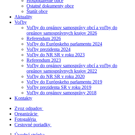
Hospodárenie obce
Ostatné dokumenty obce
Štatút obce
Aktuality
Voľby
Voľby do orgánov samosprávy obcí a voľby do
orgánov samosprávnych krajov 2026
Referendum 2026
Voľby do Európskeho parlamentu 2024
Voľby prezidenta 2024
Voľby do NR SR v roku 2023
Referendum 2023
Voľby do orgánov samosprávy obcí a voľby do
orgánov samosprávnych krajov 2022
Voľby do NR SR v roku 2020
Voľby do Európskeho parlamentu 2019
Voľby prezidenta SR v roku 2019
Voľby do orgánov samosprávy 2018
Kontakty
Zvoz odpadov
Organizácie
Fotogaléria
Cestovné poriadky
Úvodná stránka