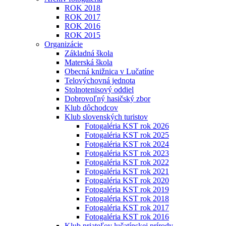
ROK 2018
ROK 2017
ROK 2016
ROK 2015
Organizácie
Základná škola
Materská škola
Obecná knižnica v Lučatíne
Telovýchovná jednota
Stolnotenisový oddiel
Dobrovoľný hasičský zbor
Klub dôchodcov
Klub slovenských turistov
Fotogaléria KST rok 2026
Fotogaléria KST rok 2025
Fotogaléria KST rok 2024
Fotogaléria KST rok 2023
Fotogaléria KST rok 2022
Fotogaléria KST rok 2021
Fotogaléria KST rok 2020
Fotogaléria KST rok 2019
Fotogaléria KST rok 2018
Fotogaléria KST rok 2017
Fotogaléria KST rok 2016
Klub priateľov lučatínskej prírody