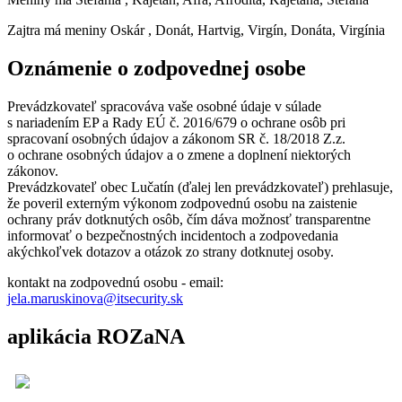
Zajtra má meniny
Oskár
, Donát, Hartvig, Virgín, Donáta, Virgínia
Oznámenie o zodpovednej osobe
Prevádzkovateľ spracováva vaše osobné údaje v súlade
s nariadením EP a Rady EÚ č. 2016/679 o ochrane osôb pri
spracovaní osobných údajov a zákonom SR č. 18/2018 Z.z.
o ochrane osobných údajov a o zmene a doplnení niektorých
zákonov.
Prevádzkovateľ obec Lučatín (ďalej len prevádzkovateľ) prehlasuje,
že poveril externým výkonom zodpovednú osobu na zaistenie
ochrany práv dotknutých osôb, čím dáva možnosť transparentne
informovať o bezpečnostných incidentoch a zodpovedania
akýchkoľvek dotazov a otázok zo strany dotknutej osoby.
kontakt na zodpovednú osobu - email:
jela.maruskinova@itsecurity.sk
aplikácia ROZaNA