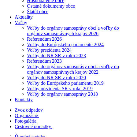
Hospodárenie obce
Ostatné dokumenty obce
Štatút obce
Aktuality
Voľby
Voľby do orgánov samosprávy obcí a voľby do
orgánov samosprávnych krajov 2026
Referendum 2026
Voľby do Európskeho parlamentu 2024
Voľby prezidenta 2024
Voľby do NR SR v roku 2023
Referendum 2023
Voľby do orgánov samosprávy obcí a voľby do
orgánov samosprávnych krajov 2022
Voľby do NR SR v roku 2020
Voľby do Európskeho parlamentu 2019
Voľby prezidenta SR v roku 2019
Voľby do orgánov samosprávy 2018
Kontakty
Zvoz odpadov
Organizácie
Fotogaléria
Cestovné poriadky
Úvodná stránka