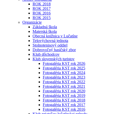
ROK 2018
ROK 2017
ROK 2016
ROK 2015
Organizácie
Základná škola
Materská škola
Obecná knižnica v Lučatíne
Telovýchovná jednota
Stolnotenisový oddiel
Dobrovoľný hasičský zbor
Klub dôchodcov
Klub slovenských turistov
Fotogaléria KST rok 2026
Fotogaléria KST rok 2025
Fotogaléria KST rok 2024
Fotogaléria KST rok 2023
Fotogaléria KST rok 2022
Fotogaléria KST rok 2021
Fotogaléria KST rok 2020
Fotogaléria KST rok 2019
Fotogaléria KST rok 2018
Fotogaléria KST rok 2017
Fotogaléria KST rok 2016
Klub priateľov lučatínskej prírody