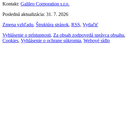
Kontakt:
Galileo Corporation s.r.o.
Posledná aktualizácia: 31. 7. 2026
Zmena vzhľadu
,
Štruktúra stránok
,
RSS
,
Vytlačiť
Vyhlásenie o prístupnosti
,
Za obsah zodpovedá správca obsahu
,
Cookies
,
Vyhlásenie o ochrane súkromia
,
Webové sídlo