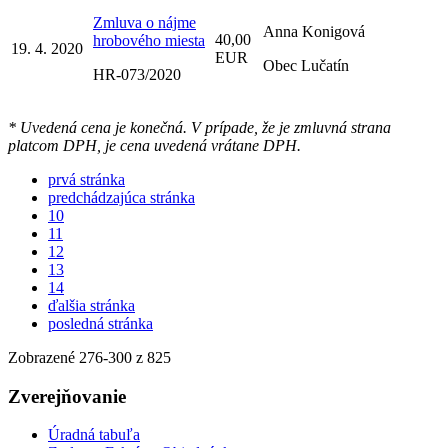
Zmluva o nájme
Anna Konigová
40,00
hrobového miesta
19. 4. 2020
EUR
Obec Lučatín
HR-073/2020
* Uvedená cena je konečná. V prípade, že je zmluvná strana
platcom DPH, je cena uvedená vrátane DPH.
prvá stránka
predchádzajúca stránka
10
11
12
13
14
ďalšia stránka
posledná stránka
Zobrazené
276
-
300
z 825
Zverejňovanie
Úradná tabuľa