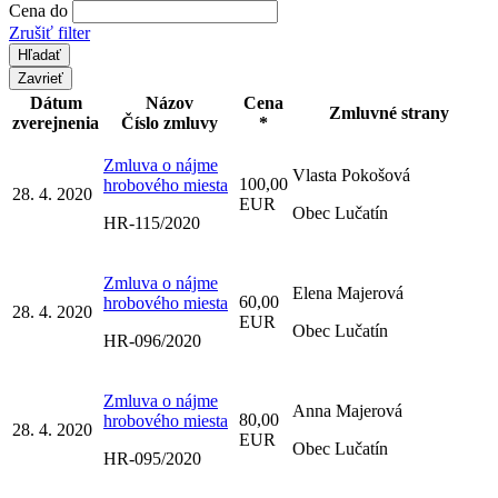
Cena do
Zrušiť filter
Zavrieť
Dátum
Názov
Cena
Zmluvné strany
zverejnenia
Číslo zmluvy
*
Zmluva o nájme
Vlasta Pokošová
100,00
hrobového miesta
28. 4. 2020
EUR
Obec Lučatín
HR-115/2020
Zmluva o nájme
Elena Majerová
60,00
hrobového miesta
28. 4. 2020
EUR
Obec Lučatín
HR-096/2020
Zmluva o nájme
Anna Majerová
80,00
hrobového miesta
28. 4. 2020
EUR
Obec Lučatín
HR-095/2020