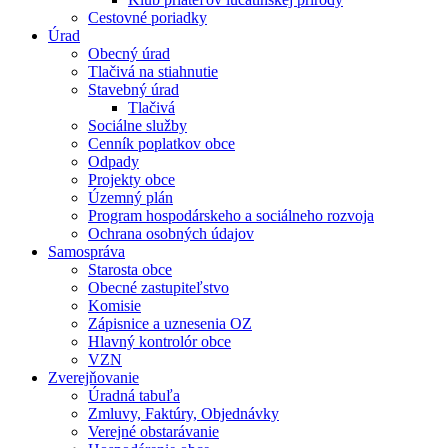
Cestovné poriadky
Úrad
Obecný úrad
Tlačivá na stiahnutie
Stavebný úrad
Tlačivá
Sociálne služby
Cenník poplatkov obce
Odpady
Projekty obce
Územný plán
Program hospodárskeho a sociálneho rozvoja
Ochrana osobných údajov
Samospráva
Starosta obce
Obecné zastupiteľstvo
Komisie
Zápisnice a uznesenia OZ
Hlavný kontrolór obce
VZN
Zverejňovanie
Úradná tabuľa
Zmluvy, Faktúry, Objednávky
Verejné obstarávanie