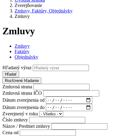
Zverejňovanie
Zmluvy, Faktúry, Objednávky
Zmluvy
Zmluvy
Zmluvy
Faktúry
Objednávky
Hľadaný výraz
Hľadať
Rozšírené hľadanie
Zmluvná strana
Zmluvná strana IČO
Dátum zverejnenia od
Dátum zverejnenia do
Zverejnený v roku
Číslo zmluvy
Názov / Predmet zmluvy
Cena od