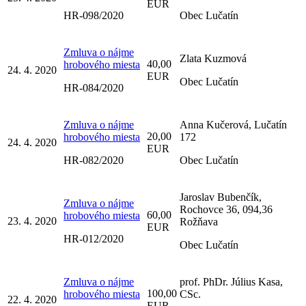
EUR
HR-098/2020
Obec Lučatín
Zmluva o nájme
Zlata Kuzmová
40,00
hrobového miesta
24. 4. 2020
EUR
Obec Lučatín
HR-084/2020
Zmluva o nájme
Anna Kučerová, Lučatín
20,00
hrobového miesta
172
24. 4. 2020
EUR
HR-082/2020
Obec Lučatín
Jaroslav Bubenčík,
Zmluva o nájme
Rochovce 36, 094,36
60,00
hrobového miesta
23. 4. 2020
Rožňava
EUR
HR-012/2020
Obec Lučatín
Zmluva o nájme
prof. PhDr. Július Kasa,
100,00
hrobového miesta
CSc.
22. 4. 2020
EUR