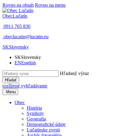
Rovno na obsah
Rovno na menu
Obec
Lučatín
0911 765 830
obeclucatin@lucatin.eu
SK
Slovensky
SK
Slovensky
EN
English
Hľadaný výraz
Hľadať
rozšírené vyhľadávanie
Menu
Obec
História
Symboly
Geografia
Demografické údaje
Lučatínske zvesti
Archív fotogaléria