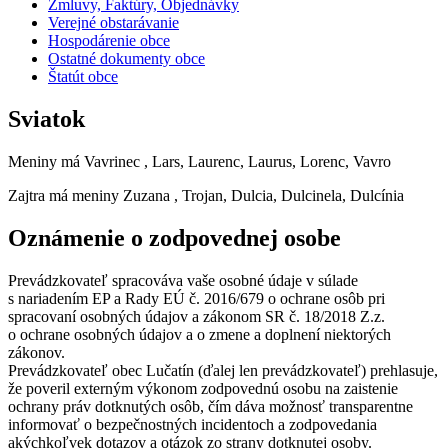
Zmluvy, Faktúry, Objednávky
Verejné obstarávanie
Hospodárenie obce
Ostatné dokumenty obce
Štatút obce
Sviatok
Meniny má
Vavrinec
, Lars, Laurenc, Laurus, Lorenc, Vavro
Zajtra má meniny
Zuzana
, Trojan, Dulcia, Dulcinela, Dulcínia
Oznámenie o zodpovednej osobe
Prevádzkovateľ spracováva vaše osobné údaje v súlade
s nariadením EP a Rady EÚ č. 2016/679 o ochrane osôb pri
spracovaní osobných údajov a zákonom SR č. 18/2018 Z.z.
o ochrane osobných údajov a o zmene a doplnení niektorých
zákonov.
Prevádzkovateľ obec Lučatín (ďalej len prevádzkovateľ) prehlasuje,
že poveril externým výkonom zodpovednú osobu na zaistenie
ochrany práv dotknutých osôb, čím dáva možnosť transparentne
informovať o bezpečnostných incidentoch a zodpovedania
akýchkoľvek dotazov a otázok zo strany dotknutej osoby.