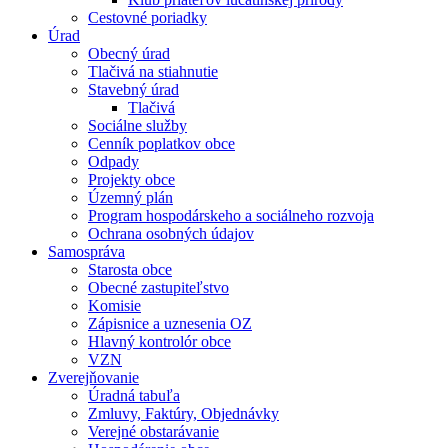
Cestovné poriadky
Úrad
Obecný úrad
Tlačivá na stiahnutie
Stavebný úrad
Tlačivá
Sociálne služby
Cenník poplatkov obce
Odpady
Projekty obce
Územný plán
Program hospodárskeho a sociálneho rozvoja
Ochrana osobných údajov
Samospráva
Starosta obce
Obecné zastupiteľstvo
Komisie
Zápisnice a uznesenia OZ
Hlavný kontrolór obce
VZN
Zverejňovanie
Úradná tabuľa
Zmluvy, Faktúry, Objednávky
Verejné obstarávanie