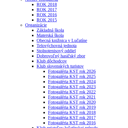
ROK 2018
ROK 2017
ROK 2016
ROK 2015
Organizácie
Základná škola
Materská škola
Obecná knižnica v Lučatíne
Telovýchovná jednota
Stolnotenisový oddiel
Dobrovoľný hasičský zbor
Klub dôchodcov
Klub slovenských turistov
Fotogaléria KST rok 2026
Fotogaléria KST rok 2025
Fotogaléria KST rok 2024
Fotogaléria KST rok 2023
Fotogaléria KST rok 2022
Fotogaléria KST rok 2021
Fotogaléria KST rok 2020
Fotogaléria KST rok 2019
Fotogaléria KST rok 2018
Fotogaléria KST rok 2017
Fotogaléria KST rok 2016
Klub priateľov lučatínskej prírody