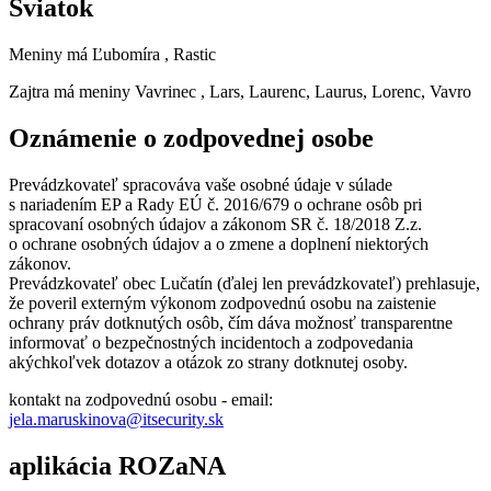
Sviatok
Meniny má
Ľubomíra
, Rastic
Zajtra má meniny
Vavrinec
, Lars, Laurenc, Laurus, Lorenc, Vavro
Oznámenie o zodpovednej osobe
Prevádzkovateľ spracováva vaše osobné údaje v súlade
s nariadením EP a Rady EÚ č. 2016/679 o ochrane osôb pri
spracovaní osobných údajov a zákonom SR č. 18/2018 Z.z.
o ochrane osobných údajov a o zmene a doplnení niektorých
zákonov.
Prevádzkovateľ obec Lučatín (ďalej len prevádzkovateľ) prehlasuje,
že poveril externým výkonom zodpovednú osobu na zaistenie
ochrany práv dotknutých osôb, čím dáva možnosť transparentne
informovať o bezpečnostných incidentoch a zodpovedania
akýchkoľvek dotazov a otázok zo strany dotknutej osoby.
kontakt na zodpovednú osobu - email:
jela.maruskinova@itsecurity.sk
aplikácia ROZaNA