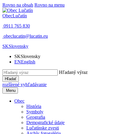
Rovno na obsah
Rovno na menu
Obec
Lučatín
0911 765 830
obeclucatin@lucatin.eu
SK
Slovensky
SK
Slovensky
EN
English
Hľadaný výraz
Hľadať
rozšírené vyhľadávanie
Menu
Obec
História
Symboly
Geografia
Demografické údaje
Lučatínske zvesti
Archív fotogaléria