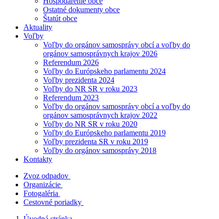
Hospodárenie obce
Ostatné dokumenty obce
Štatút obce
Aktuality
Voľby
Voľby do orgánov samosprávy obcí a voľby do
orgánov samosprávnych krajov 2026
Referendum 2026
Voľby do Európskeho parlamentu 2024
Voľby prezidenta 2024
Voľby do NR SR v roku 2023
Referendum 2023
Voľby do orgánov samosprávy obcí a voľby do
orgánov samosprávnych krajov 2022
Voľby do NR SR v roku 2020
Voľby do Európskeho parlamentu 2019
Voľby prezidenta SR v roku 2019
Voľby do orgánov samosprávy 2018
Kontakty
Zvoz odpadov
Organizácie
Fotogaléria
Cestovné poriadky
Úvodná stránka