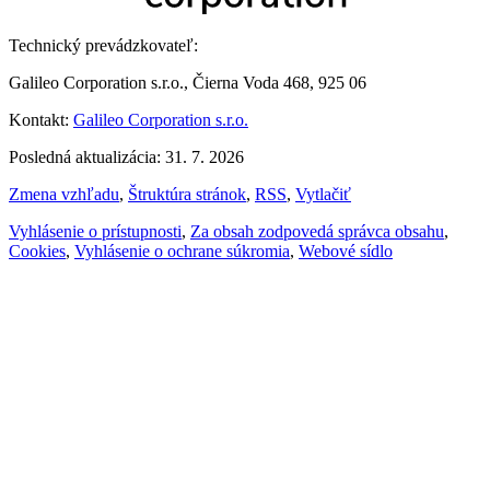
Technický prevádzkovateľ:
Galileo Corporation s.r.o., Čierna Voda 468, 925 06
Kontakt:
Galileo Corporation s.r.o.
Posledná aktualizácia: 31. 7. 2026
Zmena vzhľadu
,
Štruktúra stránok
,
RSS
,
Vytlačiť
Vyhlásenie o prístupnosti
,
Za obsah zodpovedá správca obsahu
,
Cookies
,
Vyhlásenie o ochrane súkromia
,
Webové sídlo