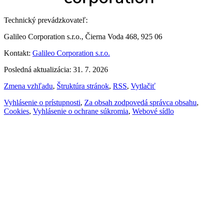
Technický prevádzkovateľ:
Galileo Corporation s.r.o., Čierna Voda 468, 925 06
Kontakt:
Galileo Corporation s.r.o.
Posledná aktualizácia: 31. 7. 2026
Zmena vzhľadu
,
Štruktúra stránok
,
RSS
,
Vytlačiť
Vyhlásenie o prístupnosti
,
Za obsah zodpovedá správca obsahu
,
Cookies
,
Vyhlásenie o ochrane súkromia
,
Webové sídlo