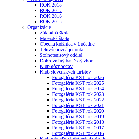
ROK 2018
ROK 2017
ROK 2016
ROK 2015
Organizácie
Základná škola
Materská škola
Obecná knižnica v Lučatíne
Telovýchovná jednota
Stolnotenisový oddiel
Dobrovoľný hasičský zbor
Klub dôchodcov
Klub slovenských turistov
Fotogaléria KST rok 2026
Fotogaléria KST rok 2025
Fotogaléria KST rok 2024
Fotogaléria KST rok 2023
Fotogaléria KST rok 2022
Fotogaléria KST rok 2021
Fotogaléria KST rok 2020
Fotogaléria KST rok 2019
Fotogaléria KST rok 2018
Fotogaléria KST rok 2017
Fotogaléria KST rok 2016
Klub priateľov lučatínskej prírody