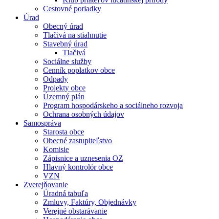
Cestovné poriadky
Úrad
Obecný úrad
Tlačivá na stiahnutie
Stavebný úrad
Tlačivá
Sociálne služby
Cenník poplatkov obce
Odpady
Projekty obce
Územný plán
Program hospodárskeho a sociálneho rozvoja
Ochrana osobných údajov
Samospráva
Starosta obce
Obecné zastupiteľstvo
Komisie
Zápisnice a uznesenia OZ
Hlavný kontrolór obce
VZN
Zverejňovanie
Úradná tabuľa
Zmluvy, Faktúry, Objednávky
Verejné obstarávanie