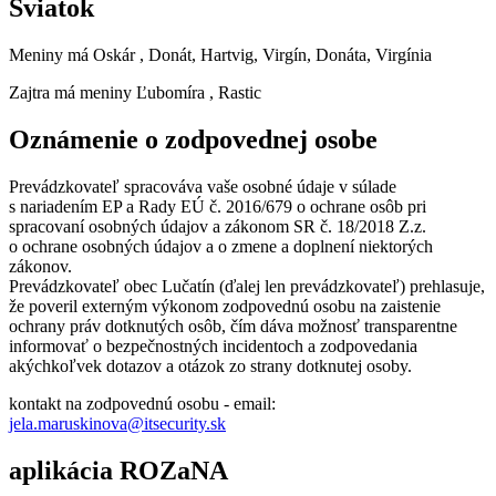
Sviatok
Meniny má
Oskár
, Donát, Hartvig, Virgín, Donáta, Virgínia
Zajtra má meniny
Ľubomíra
, Rastic
Oznámenie o zodpovednej osobe
Prevádzkovateľ spracováva vaše osobné údaje v súlade
s nariadením EP a Rady EÚ č. 2016/679 o ochrane osôb pri
spracovaní osobných údajov a zákonom SR č. 18/2018 Z.z.
o ochrane osobných údajov a o zmene a doplnení niektorých
zákonov.
Prevádzkovateľ obec Lučatín (ďalej len prevádzkovateľ) prehlasuje,
že poveril externým výkonom zodpovednú osobu na zaistenie
ochrany práv dotknutých osôb, čím dáva možnosť transparentne
informovať o bezpečnostných incidentoch a zodpovedania
akýchkoľvek dotazov a otázok zo strany dotknutej osoby.
kontakt na zodpovednú osobu - email:
jela.maruskinova@itsecurity.sk
aplikácia ROZaNA