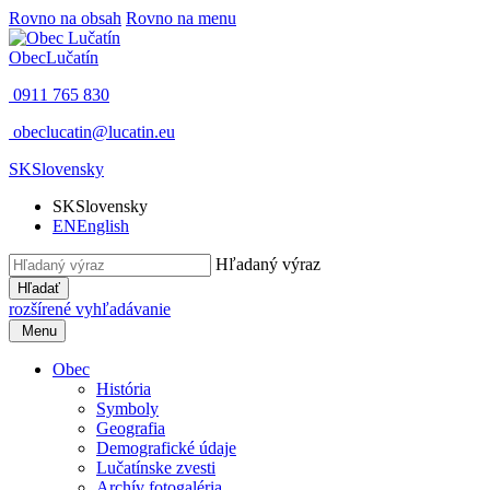
Rovno na obsah
Rovno na menu
Obec
Lučatín
0911 765 830
obeclucatin@lucatin.eu
SK
Slovensky
SK
Slovensky
EN
English
Hľadaný výraz
Hľadať
rozšírené vyhľadávanie
Menu
Obec
História
Symboly
Geografia
Demografické údaje
Lučatínske zvesti
Archív fotogaléria