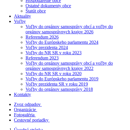
Hospodárenie obce
Ostatné dokumenty obce
Štatút obce
Aktuality
Voľby
Voľby do orgánov samosprávy obcí a voľby do
orgánov samosprávnych krajov 2026
Referendum 2026
Voľby do Európskeho parlamentu 2024
Voľby prezidenta 2024
Voľby do NR SR v roku 2023
Referendum 2023
Voľby do orgánov samosprávy obcí a voľby do
orgánov samosprávnych krajov 2022
Voľby do NR SR v roku 2020
Voľby do Európskeho parlamentu 2019
Voľby prezidenta SR v roku 2019
Voľby do orgánov samosprávy 2018
Kontakty
Zvoz odpadov
Organizácie
Fotogaléria
Cestovné poriadky
Úvodná stránka