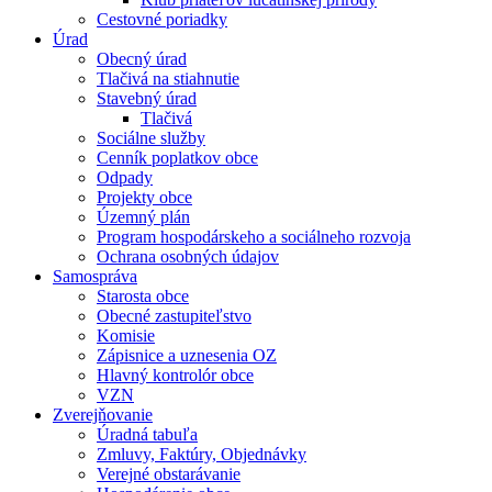
Cestovné poriadky
Úrad
Obecný úrad
Tlačivá na stiahnutie
Stavebný úrad
Tlačivá
Sociálne služby
Cenník poplatkov obce
Odpady
Projekty obce
Územný plán
Program hospodárskeho a sociálneho rozvoja
Ochrana osobných údajov
Samospráva
Starosta obce
Obecné zastupiteľstvo
Komisie
Zápisnice a uznesenia OZ
Hlavný kontrolór obce
VZN
Zverejňovanie
Úradná tabuľa
Zmluvy, Faktúry, Objednávky
Verejné obstarávanie