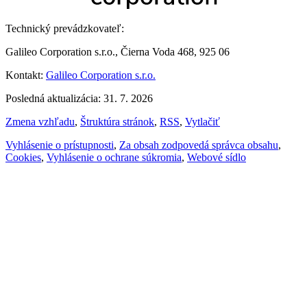
Technický prevádzkovateľ:
Galileo Corporation s.r.o., Čierna Voda 468, 925 06
Kontakt:
Galileo Corporation s.r.o.
Posledná aktualizácia: 31. 7. 2026
Zmena vzhľadu
,
Štruktúra stránok
,
RSS
,
Vytlačiť
Vyhlásenie o prístupnosti
,
Za obsah zodpovedá správca obsahu
,
Cookies
,
Vyhlásenie o ochrane súkromia
,
Webové sídlo