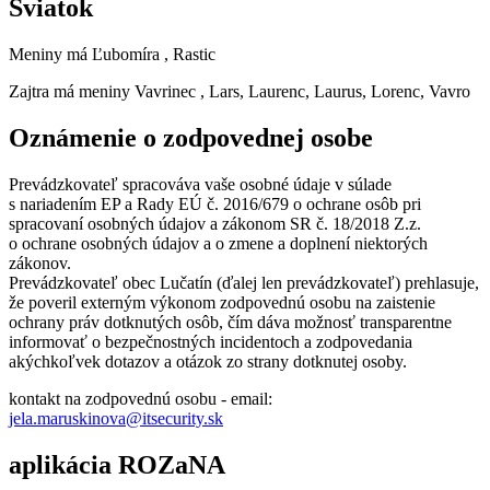
Sviatok
Meniny má
Ľubomíra
, Rastic
Zajtra má meniny
Vavrinec
, Lars, Laurenc, Laurus, Lorenc, Vavro
Oznámenie o zodpovednej osobe
Prevádzkovateľ spracováva vaše osobné údaje v súlade
s nariadením EP a Rady EÚ č. 2016/679 o ochrane osôb pri
spracovaní osobných údajov a zákonom SR č. 18/2018 Z.z.
o ochrane osobných údajov a o zmene a doplnení niektorých
zákonov.
Prevádzkovateľ obec Lučatín (ďalej len prevádzkovateľ) prehlasuje,
že poveril externým výkonom zodpovednú osobu na zaistenie
ochrany práv dotknutých osôb, čím dáva možnosť transparentne
informovať o bezpečnostných incidentoch a zodpovedania
akýchkoľvek dotazov a otázok zo strany dotknutej osoby.
kontakt na zodpovednú osobu - email:
jela.maruskinova@itsecurity.sk
aplikácia ROZaNA