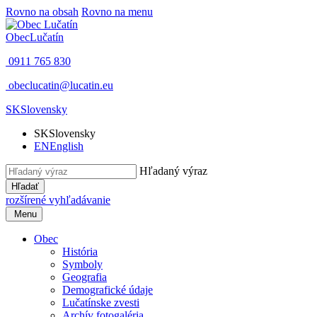
Rovno na obsah
Rovno na menu
Obec
Lučatín
0911 765 830
obeclucatin@lucatin.eu
SK
Slovensky
SK
Slovensky
EN
English
Hľadaný výraz
Hľadať
rozšírené vyhľadávanie
Menu
Obec
História
Symboly
Geografia
Demografické údaje
Lučatínske zvesti
Archív fotogaléria