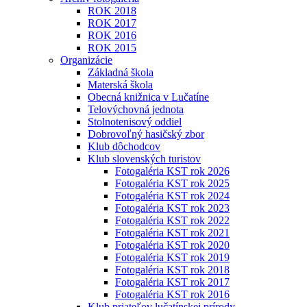
ROK 2018
ROK 2017
ROK 2016
ROK 2015
Organizácie
Základná škola
Materská škola
Obecná knižnica v Lučatíne
Telovýchovná jednota
Stolnotenisový oddiel
Dobrovoľný hasičský zbor
Klub dôchodcov
Klub slovenských turistov
Fotogaléria KST rok 2026
Fotogaléria KST rok 2025
Fotogaléria KST rok 2024
Fotogaléria KST rok 2023
Fotogaléria KST rok 2022
Fotogaléria KST rok 2021
Fotogaléria KST rok 2020
Fotogaléria KST rok 2019
Fotogaléria KST rok 2018
Fotogaléria KST rok 2017
Fotogaléria KST rok 2016
Klub priateľov lučatínskej prírody