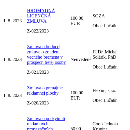
HROMADNÁ
LICENČNÁ
SOZA
100,00
1. 8. 2023
ZMLUVA
EUR
Obec Lučatín
Z-022/2023
Zmluva o budúcej
zmluve o zriadení
JUDr. Michal
vecného bremena v
Solárik, PhD.
1. 8. 2023
Neuvedené
prospech tretej osoby
Obec Lučatín
Z-021/2023
Zmluva o prenájme
Flexim, s.r.o.
100,00
reklamnej plochy
1. 8. 2023
EUR
Obec Lučatín
Z-020/2023
Zmluva o poskytnutí
reklamných a
Coop Jednota
50,00
propagačných
Krupina