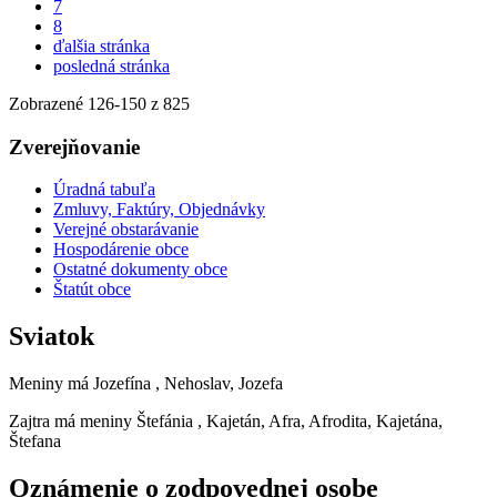
7
8
ďalšia stránka
posledná stránka
Zobrazené
126
-
150
z 825
Zverejňovanie
Úradná tabuľa
Zmluvy, Faktúry, Objednávky
Verejné obstarávanie
Hospodárenie obce
Ostatné dokumenty obce
Štatút obce
Sviatok
Meniny má
Jozefína
, Nehoslav, Jozefa
Zajtra má meniny
Štefánia
, Kajetán, Afra, Afrodita, Kajetána,
Štefana
Oznámenie o zodpovednej osobe