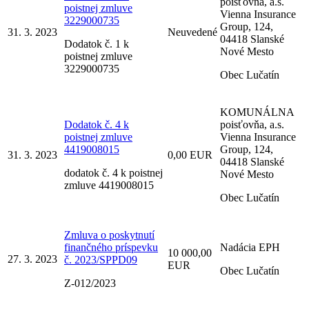
poisťovňa, a.s.
poistnej zmluve
Vienna Insurance
3229000735
Group, 124,
31. 3. 2023
Neuvedené
04418 Slanské
Dodatok č. 1 k
Nové Mesto
poistnej zmluve
3229000735
Obec Lučatín
KOMUNÁLNA
Dodatok č. 4 k
poisťovňa, a.s.
poistnej zmluve
Vienna Insurance
4419008015
Group, 124,
31. 3. 2023
0,00 EUR
04418 Slanské
dodatok č. 4 k poistnej
Nové Mesto
zmluve 4419008015
Obec Lučatín
Zmluva o poskytnutí
finančného príspevku
Nadácia EPH
10 000,00
27. 3. 2023
č. 2023/SPPD09
EUR
Obec Lučatín
Z-012/2023