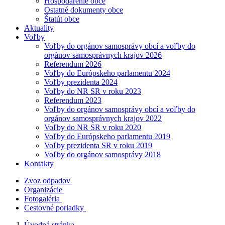
Hospodárenie obce
Ostatné dokumenty obce
Štatút obce
Aktuality
Voľby
Voľby do orgánov samosprávy obcí a voľby do
orgánov samosprávnych krajov 2026
Referendum 2026
Voľby do Európskeho parlamentu 2024
Voľby prezidenta 2024
Voľby do NR SR v roku 2023
Referendum 2023
Voľby do orgánov samosprávy obcí a voľby do
orgánov samosprávnych krajov 2022
Voľby do NR SR v roku 2020
Voľby do Európskeho parlamentu 2019
Voľby prezidenta SR v roku 2019
Voľby do orgánov samosprávy 2018
Kontakty
Zvoz odpadov
Organizácie
Fotogaléria
Cestovné poriadky
Úvodná stránka