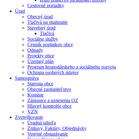
Cestovné poriadky
Úrad
Obecný úrad
Tlačivá na stiahnutie
Stavebný úrad
Tlačivá
Sociálne služby
Cenník poplatkov obce
Odpady
Projekty obce
Územný plán
Program hospodárskeho a sociálneho rozvoja
Ochrana osobných údajov
Samospráva
Starosta obce
Obecné zastupiteľstvo
Komisie
Zápisnice a uznesenia OZ
Hlavný kontrolór obce
VZN
Zverejňovanie
Úradná tabuľa
Zmluvy, Faktúry, Objednávky
Verejné obstarávanie