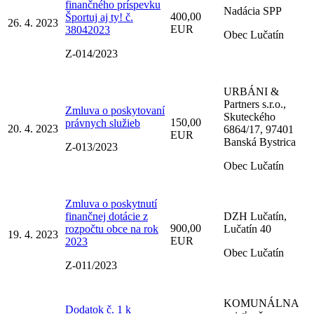
finančného príspevku
Nadácia SPP
400,00
Športuj aj ty! č.
26. 4. 2023
EUR
38042023
Obec Lučatín
Z-014/2023
URBÁNI &
Partners s.r.o.,
Zmluva o poskytovaní
Skuteckého
150,00
právnych služieb
20. 4. 2023
6864/17, 97401
EUR
Banská Bystrica
Z-013/2023
Obec Lučatín
Zmluva o poskytnutí
finančnej dotácie z
DZH Lučatín,
900,00
rozpočtu obce na rok
Lučatín 40
19. 4. 2023
EUR
2023
Obec Lučatín
Z-011/2023
KOMUNÁLNA
Dodatok č. 1 k