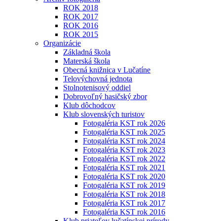
ROK 2018
ROK 2017
ROK 2016
ROK 2015
Organizácie
Základná škola
Materská škola
Obecná knižnica v Lučatíne
Telovýchovná jednota
Stolnotenisový oddiel
Dobrovoľný hasičský zbor
Klub dôchodcov
Klub slovenských turistov
Fotogaléria KST rok 2026
Fotogaléria KST rok 2025
Fotogaléria KST rok 2024
Fotogaléria KST rok 2023
Fotogaléria KST rok 2022
Fotogaléria KST rok 2021
Fotogaléria KST rok 2020
Fotogaléria KST rok 2019
Fotogaléria KST rok 2018
Fotogaléria KST rok 2017
Fotogaléria KST rok 2016
Klub priateľov lučatínskej prírody