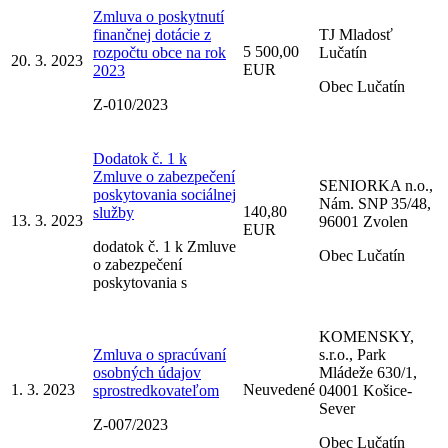
Zmluva o poskytnutí
finančnej dotácie z
TJ Mladosť
5 500,00
rozpočtu obce na rok
Lučatín
20. 3. 2023
EUR
2023
Obec Lučatín
Z-010/2023
Dodatok č. 1 k
Zmluve o zabezpečení
SENIORKA n.o.,
poskytovania sociálnej
Nám. SNP 35/48,
140,80
služby
13. 3. 2023
96001 Zvolen
EUR
dodatok č. 1 k Zmluve
Obec Lučatín
o zabezpečení
poskytovania s
KOMENSKY,
Zmluva o spracúvaní
s.r.o., Park
osobných údajov
Mládeže 630/1,
1. 3. 2023
Neuvedené
sprostredkovateľom
04001 Košice-
Sever
Z-007/2023
Obec Lučatín