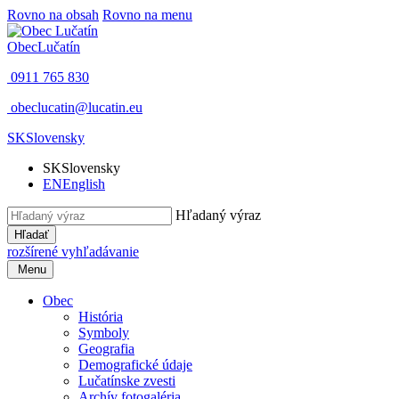
Rovno na obsah
Rovno na menu
Obec
Lučatín
0911 765 830
obeclucatin@lucatin.eu
SK
Slovensky
SK
Slovensky
EN
English
Hľadaný výraz
Hľadať
rozšírené vyhľadávanie
Menu
Obec
História
Symboly
Geografia
Demografické údaje
Lučatínske zvesti
Archív fotogaléria