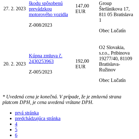
škodu spôsobenú
Group
147,00
27. 2. 2023
prevádzkou
Štefánikova 17,
EUR
motorového vozidla
811 05 Bratislava
1
Z-008/2023
Obec Lučatín
O2 Slovakia,
s.r.o., Pribinova
Kúpna zmluva č.
19277/40, 81109
192,00
2430253963
20. 2. 2023
Bratislava-
EUR
Ružinov
Z-005/2023
Obec Lučatín
* Uvedená cena je konečná. V prípade, že je zmluvná strana
platcom DPH, je cena uvedená vrátane DPH.
prvá stránka
predchádzajúca stránka
4
5
6