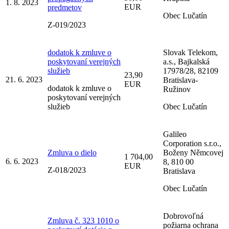
1. 8. 2023
EUR
predmetov
Obec Lučatín
Z-019/2023
dodatok k zmluve o
Slovak Telekom,
poskytovaní verejných
a.s., Bajkalská
služieb
17978/28, 82109
23,90
21. 6. 2023
Bratislava-
EUR
dodatok k zmluve o
Ružinov
poskytovaní verejných
služieb
Obec Lučatín
Galileo
Corporation s.r.o.,
Zmluva o dielo
Boženy Němcovej
1 704,00
6. 6. 2023
8, 810 00
EUR
Z-018/2023
Bratislava
Obec Lučatín
Dobrovoľná
Zmluva č. 323 1010 o
požiarna ochrana