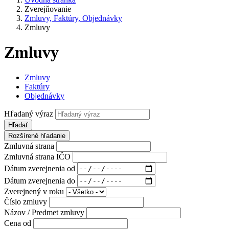
Zverejňovanie
Zmluvy, Faktúry, Objednávky
Zmluvy
Zmluvy
Zmluvy
Faktúry
Objednávky
Hľadaný výraz
Hľadať
Rozšírené hľadanie
Zmluvná strana
Zmluvná strana IČO
Dátum zverejnenia od
Dátum zverejnenia do
Zverejnený v roku
Číslo zmluvy
Názov / Predmet zmluvy
Cena od