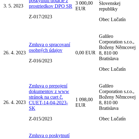
poskytnutí dotácie z
3 000,00
Slovenskej
3. 5. 2023
prostriedkov DPO SR
EUR
republiky
Z-017/2023
Obec Lučatín
Galileo
Corporation s.r.o.,
Zmluva o spracovaní
Boženy Němcovej
osobných údajov
26. 4. 2023
0,00 EUR
8, 810 00
Bratislava
Z-016/2023
Obec Lučatín
Zmluva o prepojení
Galileo
dokumentov z www
Corporation s.r.o.,
stránok na cuet č.
Boženy Němcovej
1 098,00
26. 4. 2023
CUET-14-04-2023-
8, 810 00
EUR
SK
Bratislava
Z-015/2023
Obec Lučatín
Zmluva o poskytnutí