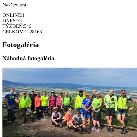
Návštevnosť:
ONLINE:
1
DNES:
75
TÝŽDEŇ:
546
CELKOM:
1228163
Fotogaléria
Náhodná fotogaléria