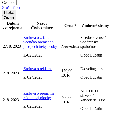
Cena do
Zrušiť filter
Zavrieť
Dátum
Názov
Cena *
Zmluvné strany
zverejnenia
Číslo zmluvy
Zmluva o zriadení
Stredoslovenská
vecného bremena v
vodárenská
27. 8. 2023
Neuvedené
prospech tretej osoby
spoločnosť
Z-025/2023
Obec Lučatín
Zmluva o reklame
E-cycling, s.r.o.
170,00
2. 8. 2023
EUR
Z-024/2023
Obec Lučatín
ACCORD
Zmluva o prenájme
stavebná
400,00
reklamnej plochy
2. 8. 2023
kancelária, s.r.o.
EUR
Z-023/2023
Obec Lučatín