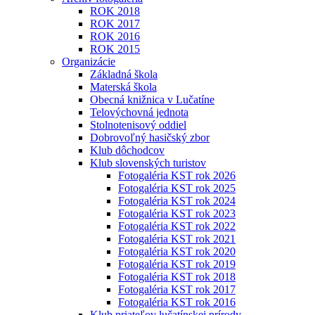
ROK 2018
ROK 2017
ROK 2016
ROK 2015
Organizácie
Základná škola
Materská škola
Obecná knižnica v Lučatíne
Telovýchovná jednota
Stolnotenisový oddiel
Dobrovoľný hasičský zbor
Klub dôchodcov
Klub slovenských turistov
Fotogaléria KST rok 2026
Fotogaléria KST rok 2025
Fotogaléria KST rok 2024
Fotogaléria KST rok 2023
Fotogaléria KST rok 2022
Fotogaléria KST rok 2021
Fotogaléria KST rok 2020
Fotogaléria KST rok 2019
Fotogaléria KST rok 2018
Fotogaléria KST rok 2017
Fotogaléria KST rok 2016
Klub priateľov lučatínskej prírody