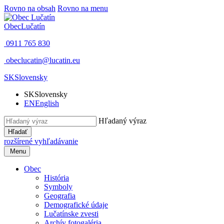
Rovno na obsah
Rovno na menu
Obec
Lučatín
0911 765 830
obeclucatin@lucatin.eu
SK
Slovensky
SK
Slovensky
EN
English
Hľadaný výraz
Hľadať
rozšírené vyhľadávanie
Menu
Obec
História
Symboly
Geografia
Demografické údaje
Lučatínske zvesti
Archív fotogaléria