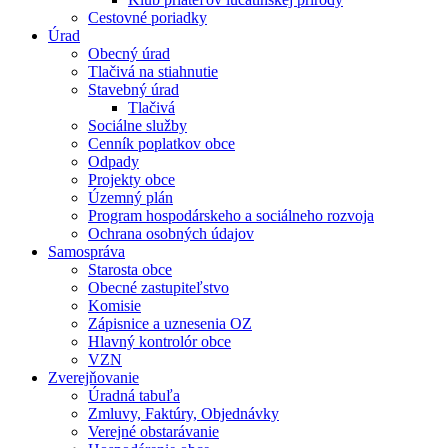
Cestovné poriadky
Úrad
Obecný úrad
Tlačivá na stiahnutie
Stavebný úrad
Tlačivá
Sociálne služby
Cenník poplatkov obce
Odpady
Projekty obce
Územný plán
Program hospodárskeho a sociálneho rozvoja
Ochrana osobných údajov
Samospráva
Starosta obce
Obecné zastupiteľstvo
Komisie
Zápisnice a uznesenia OZ
Hlavný kontrolór obce
VZN
Zverejňovanie
Úradná tabuľa
Zmluvy, Faktúry, Objednávky
Verejné obstarávanie