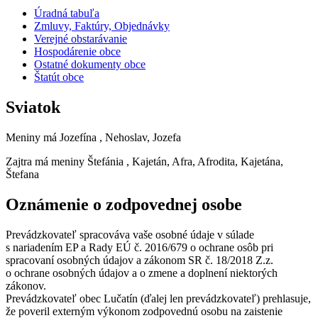
Úradná tabuľa
Zmluvy, Faktúry, Objednávky
Verejné obstarávanie
Hospodárenie obce
Ostatné dokumenty obce
Štatút obce
Sviatok
Meniny má
Jozefína
, Nehoslav, Jozefa
Zajtra má meniny
Štefánia
, Kajetán, Afra, Afrodita, Kajetána,
Štefana
Oznámenie o zodpovednej osobe
Prevádzkovateľ spracováva vaše osobné údaje v súlade
s nariadením EP a Rady EÚ č. 2016/679 o ochrane osôb pri
spracovaní osobných údajov a zákonom SR č. 18/2018 Z.z.
o ochrane osobných údajov a o zmene a doplnení niektorých
zákonov.
Prevádzkovateľ obec Lučatín (ďalej len prevádzkovateľ) prehlasuje,
že poveril externým výkonom zodpovednú osobu na zaistenie