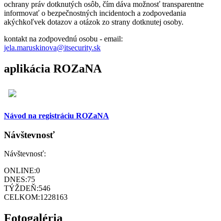
ochrany práv dotknutých osôb, čím dáva možnosť transparentne
informovať o bezpečnostných incidentoch a zodpovedania
akýchkoľvek dotazov a otázok zo strany dotknutej osoby.
kontakt na zodpovednú osobu - email:
jela.maruskinova@itsecurity.sk
aplikácia ROZaNA
Návod na registráciu ROZaNA
Návštevnosť
Návštevnosť:
ONLINE:
0
DNES:
75
TÝŽDEŇ:
546
CELKOM:
1228163
Fotogaléria