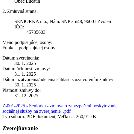
Obec Lučatín
2. Zmluvná strana:
SENIORKA n.o., Nám. SNP 35/48, 96001 Zvolen
IČO:
45735603
Meno podpisujúcej osoby:
Funkcia podpisujúcej osoby:
Dátum zverejnenia:
30. 1. 2025
Dátum účinnosti zmluvy:
31. 1. 2025
Dátum uzatvorenia/udelenia súhlasu s uzatvorením zmluvy:
30. 1. 2025
Platnosť zmluvy do:
31. 12. 2025
Z-001-2025 - Seniorka - zmluva o zabezpečení poskytovania
sociálnej služby na zverejnenie_.pdf
Typ súboru: PDF dokument, Veľkosť: 260,91 kB
Zverejňovanie