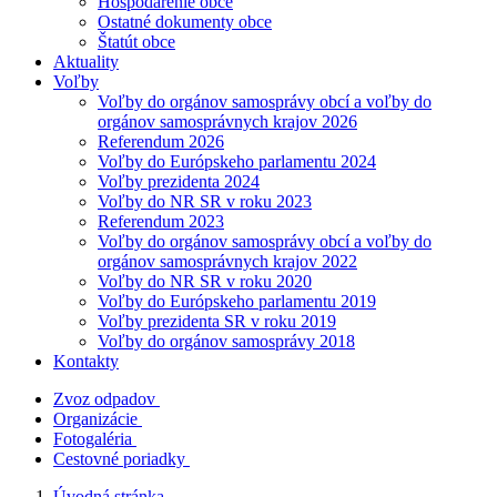
Hospodárenie obce
Ostatné dokumenty obce
Štatút obce
Aktuality
Voľby
Voľby do orgánov samosprávy obcí a voľby do
orgánov samosprávnych krajov 2026
Referendum 2026
Voľby do Európskeho parlamentu 2024
Voľby prezidenta 2024
Voľby do NR SR v roku 2023
Referendum 2023
Voľby do orgánov samosprávy obcí a voľby do
orgánov samosprávnych krajov 2022
Voľby do NR SR v roku 2020
Voľby do Európskeho parlamentu 2019
Voľby prezidenta SR v roku 2019
Voľby do orgánov samosprávy 2018
Kontakty
Zvoz odpadov
Organizácie
Fotogaléria
Cestovné poriadky
Úvodná stránka