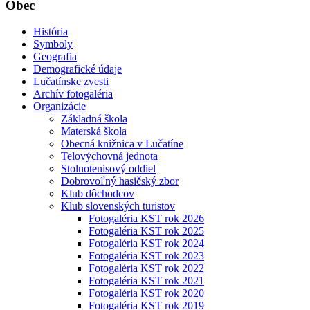
Obec
História
Symboly
Geografia
Demografické údaje
Lučatínske zvesti
Archív fotogaléria
Organizácie
Základná škola
Materská škola
Obecná knižnica v Lučatíne
Telovýchovná jednota
Stolnotenisový oddiel
Dobrovoľný hasičský zbor
Klub dôchodcov
Klub slovenských turistov
Fotogaléria KST rok 2026
Fotogaléria KST rok 2025
Fotogaléria KST rok 2024
Fotogaléria KST rok 2023
Fotogaléria KST rok 2022
Fotogaléria KST rok 2021
Fotogaléria KST rok 2020
Fotogaléria KST rok 2019