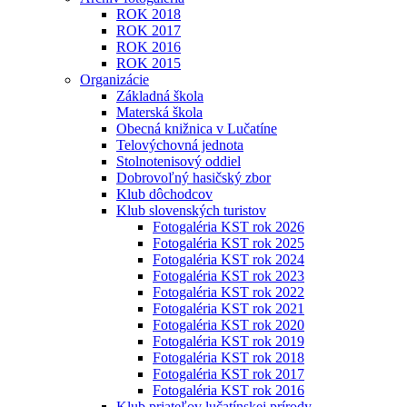
ROK 2018
ROK 2017
ROK 2016
ROK 2015
Organizácie
Základná škola
Materská škola
Obecná knižnica v Lučatíne
Telovýchovná jednota
Stolnotenisový oddiel
Dobrovoľný hasičský zbor
Klub dôchodcov
Klub slovenských turistov
Fotogaléria KST rok 2026
Fotogaléria KST rok 2025
Fotogaléria KST rok 2024
Fotogaléria KST rok 2023
Fotogaléria KST rok 2022
Fotogaléria KST rok 2021
Fotogaléria KST rok 2020
Fotogaléria KST rok 2019
Fotogaléria KST rok 2018
Fotogaléria KST rok 2017
Fotogaléria KST rok 2016
Klub priateľov lučatínskej prírody