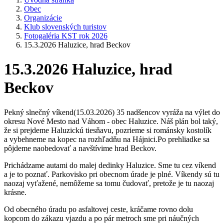
Obec
Organizácie
Klub slovenských turistov
Fotogaléria KST rok 2026
15.3.2026 Haluzice, hrad Beckov
15.3.2026 Haluzice, hrad
Beckov
Pekný slnečný víkend(15.03.2026) 35 nadšencov vyráža na výlet do
okresu Nové Mesto nad Váhom - obec Haluzice. Náš plán bol taký,
že si prejdeme Haluzickú tiesňavu, pozrieme si románsky kostolík
a vybehneme na kopec na rozhľadňu na Hájnici.Po prehliadke sa
pôjdeme naobedovať a navštívime hrad Beckov.
Prichádzame autami do malej dedinky Haluzice. Sme tu cez víkend
a je to poznať. Parkovisko pri obecnom úrade je plné. Víkendy sú tu
naozaj vyťažené, nemôžeme sa tomu čudovať, pretože je tu naozaj
krásne.
Od obecného úradu po asfaltovej ceste, kráčame rovno dolu
kopcom do zákazu vjazdu a po pár metroch sme pri náučných