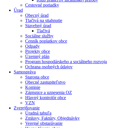
Cestovné poriadky
Úrad
Obecný úrad
Tlačivá na stiahnutie
Stavebný úrad
Tlačivá
Sociálne služby
Cenník poplatkov obce
Odpady
Projekty obce
Územný plán
Program hospodárskeho a sociálneho rozvoja
Ochrana osobných údajov
Samospráva
Starosta obce
Obecné zastupiteľstvo
Komisie
Zápisnice a uznesenia OZ
Hlavný kontrolór obce
VZN
Zverejňovanie
Úradná tabuľa
Zmluvy, Faktúry, Objednávky
Verejné obstarávanie