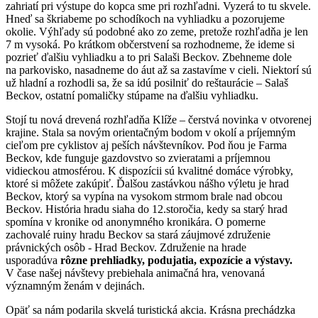
zahriatí pri výstupe do kopca sme pri rozhľadni. Vyzerá to tu skvele.
Hneď sa škriabeme po schodíkoch na vyhliadku a pozorujeme
okolie. Výhľady sú podobné ako zo zeme, pretože rozhľadňa je len
7 m vysoká. Po krátkom občerstvení sa rozhodneme, že ideme si
pozrieť ďalšiu vyhliadku a to pri Salaši Beckov. Zbehneme dole
na parkovisko, nasadneme do áut až sa zastavíme v cieli. Niektorí sú
už hladní a rozhodli sa, že sa idú posilniť do reštaurácie – Salaš
Beckov, ostatní pomaličky stúpame na ďalšiu vyhliadku.
Stojí tu nová drevená rozhľadňa Klíže – čerstvá novinka v otvorenej
krajine. Stala sa novým orientačným bodom v okolí a príjemným
cieľom pre cyklistov aj peších návštevníkov. Pod ňou je Farma
Beckov, kde funguje gazdovstvo so zvieratami a príjemnou
vidieckou atmosférou. K dispozícii sú kvalitné domáce výrobky,
ktoré si môžete zakúpiť. Ďalšou zastávkou nášho výletu je hrad
Beckov, ktorý sa vypína na vysokom strmom brale nad obcou
Beckov. História hradu siaha do 12.storočia, kedy sa starý hrad
spomína v kronike od anonymného kronikára. O pomerne
zachovalé ruiny hradu Beckov sa stará záujmové združenie
právnických osôb - Hrad Beckov. Združenie na hrade
usporadúva
rôzne prehliadky, podujatia, expozície a výstavy
.
V čase našej návštevy prebiehala animačná hra, venovaná
významným ženám v dejinách.
Opäť sa nám podarila skvelá turistická akcia. Krásna prechádzka