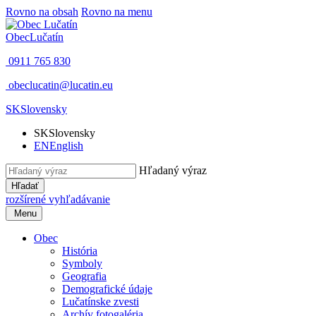
Rovno na obsah
Rovno na menu
Obec
Lučatín
0911 765 830
obeclucatin@lucatin.eu
SK
Slovensky
SK
Slovensky
EN
English
Hľadaný výraz
Hľadať
rozšírené vyhľadávanie
Menu
Obec
História
Symboly
Geografia
Demografické údaje
Lučatínske zvesti
Archív fotogaléria