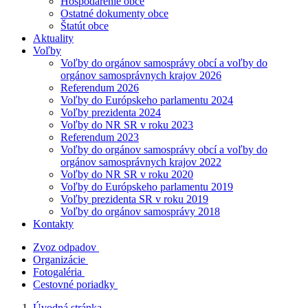
Hospodárenie obce
Ostatné dokumenty obce
Štatút obce
Aktuality
Voľby
Voľby do orgánov samosprávy obcí a voľby do
orgánov samosprávnych krajov 2026
Referendum 2026
Voľby do Európskeho parlamentu 2024
Voľby prezidenta 2024
Voľby do NR SR v roku 2023
Referendum 2023
Voľby do orgánov samosprávy obcí a voľby do
orgánov samosprávnych krajov 2022
Voľby do NR SR v roku 2020
Voľby do Európskeho parlamentu 2019
Voľby prezidenta SR v roku 2019
Voľby do orgánov samosprávy 2018
Kontakty
Zvoz odpadov
Organizácie
Fotogaléria
Cestovné poriadky
Úvodná stránka