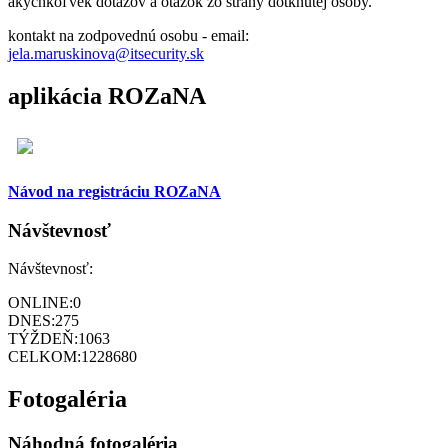
akýchkoľvek dotazov a otázok zo strany dotknutej osoby.
kontakt na zodpovednú osobu - email:
jela.maruskinova@itsecurity.sk
aplikácia ROZaNA
Návod na registráciu ROZaNA
Návštevnosť
Návštevnosť:
ONLINE:
0
DNES:
275
TÝŽDEŇ:
1063
CELKOM:
1228680
Fotogaléria
Náhodná fotogaléria