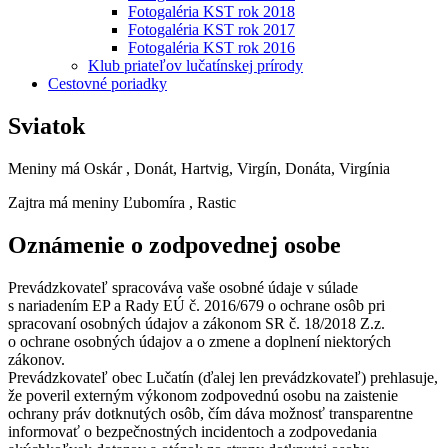
Fotogaléria KST rok 2018
Fotogaléria KST rok 2017
Fotogaléria KST rok 2016
Klub priateľov lučatínskej prírody
Cestovné poriadky
Sviatok
Meniny má
Oskár
, Donát, Hartvig, Virgín, Donáta, Virgínia
Zajtra má meniny
Ľubomíra
, Rastic
Oznámenie o zodpovednej osobe
Prevádzkovateľ spracováva vaše osobné údaje v súlade
s nariadením EP a Rady EÚ č. 2016/679 o ochrane osôb pri
spracovaní osobných údajov a zákonom SR č. 18/2018 Z.z.
o ochrane osobných údajov a o zmene a doplnení niektorých
zákonov.
Prevádzkovateľ obec Lučatín (ďalej len prevádzkovateľ) prehlasuje,
že poveril externým výkonom zodpovednú osobu na zaistenie
ochrany práv dotknutých osôb, čím dáva možnosť transparentne
informovať o bezpečnostných incidentoch a zodpovedania