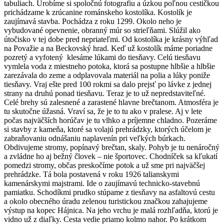
tabuliach. Urobíme si spoločnú fotografiu a úzkou poľnou cestičkou
prichádzame k zrúcanine románskeho kostolíka. Kostolík je
zaujímavá stavba. Pochádza z roku 1299. Okolo neho je
vybudované opevnenie, obranný múr so strieľňami. Slúžil ako
útočisko v tej dobe pred nepriateľmi. Od kostolíka je krásny výhľad
na Považie a na Beckovský hrad. Keď už kostolík máme poriadne
pozretý a vyfotený klesáme lúkami do tiesňavy. Celú tiesňavu
vymlela voda z miestneho potoka, ktorá sa postupne hlbšie a hlbšie
zarezávala do zeme a odplavovala materiál na polia a lúky poniže
tiesňavy. Vraj ešte pred 100 rokmi sa dalo prejsť po lávke z jednej
strany na druhú ponad tiesňavu. Teraz je to už nepredstaviteľné.
Celé brehy sú zalesnené a zarastené hlavne brečtanom. Atmosféra je
tu skutočne úžasná. Vraví sa, že je to tu ako v pralese. Aj v lete
počas najväčších horúčav je tu vlhko a príjemne chladno. Pozeráme
si stavby z kameňa, ktoré sa volajú prehrádzky, ktorých účelom je
zabraňovaniu odnášaniu naplavenín pri veľkých búrkach.
Obdivujeme stromy, popínavý brečtan, skaly. Pohyb je tu nenáročný
a zvládne ho aj bežný človek – nie športovec. Chodníček sa kľukatí
pomedzi stromy, občas preskočíme potok a už sme pri najväčšej
prehrádzke. Tá bola postavená v roku 1926 talianskymi
kamenárskymi majstrami. Ide o zaujímavú technicko-stavebnú
pamiatku. Schodíkmi prudko stúpame z tiesňavy na asfaltovú cestu
a okolo obecného úradu zelenou turistickou značkou zahajujeme
výstup na kopec Hájnica. Na jeho vrchu je malá rozhľadňa, ktorú je
vidno už z diaľky. Cesta vedie priamo kolmo nahor. Po krátkom