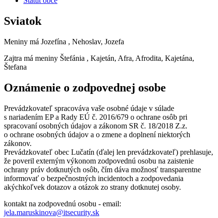
Štatút obce
Sviatok
Meniny má
Jozefína
, Nehoslav, Jozefa
Zajtra má meniny
Štefánia
, Kajetán, Afra, Afrodita, Kajetána,
Štefana
Oznámenie o zodpovednej osobe
Prevádzkovateľ spracováva vaše osobné údaje v súlade
s nariadením EP a Rady EÚ č. 2016/679 o ochrane osôb pri
spracovaní osobných údajov a zákonom SR č. 18/2018 Z.z.
o ochrane osobných údajov a o zmene a doplnení niektorých
zákonov.
Prevádzkovateľ obec Lučatín (ďalej len prevádzkovateľ) prehlasuje,
že poveril externým výkonom zodpovednú osobu na zaistenie
ochrany práv dotknutých osôb, čím dáva možnosť transparentne
informovať o bezpečnostných incidentoch a zodpovedania
akýchkoľvek dotazov a otázok zo strany dotknutej osoby.
kontakt na zodpovednú osobu - email:
jela.maruskinova@itsecurity.sk