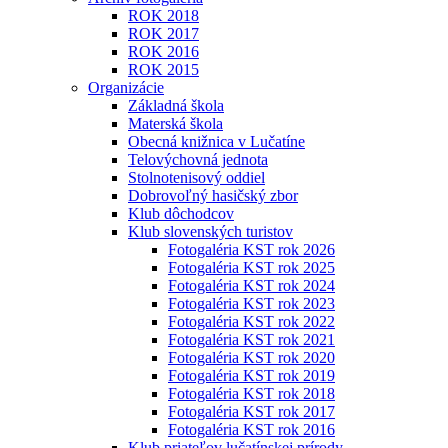
ROK 2018
ROK 2017
ROK 2016
ROK 2015
Organizácie
Základná škola
Materská škola
Obecná knižnica v Lučatíne
Telovýchovná jednota
Stolnotenisový oddiel
Dobrovoľný hasičský zbor
Klub dôchodcov
Klub slovenských turistov
Fotogaléria KST rok 2026
Fotogaléria KST rok 2025
Fotogaléria KST rok 2024
Fotogaléria KST rok 2023
Fotogaléria KST rok 2022
Fotogaléria KST rok 2021
Fotogaléria KST rok 2020
Fotogaléria KST rok 2019
Fotogaléria KST rok 2018
Fotogaléria KST rok 2017
Fotogaléria KST rok 2016
Klub priateľov lučatínskej prírody