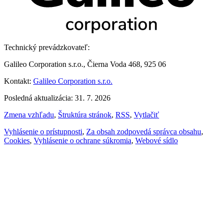
Technický prevádzkovateľ:
Galileo Corporation s.r.o., Čierna Voda 468, 925 06
Kontakt:
Galileo Corporation s.r.o.
Posledná aktualizácia: 31. 7. 2026
Zmena vzhľadu
,
Štruktúra stránok
,
RSS
,
Vytlačiť
Vyhlásenie o prístupnosti
,
Za obsah zodpovedá správca obsahu
,
Cookies
,
Vyhlásenie o ochrane súkromia
,
Webové sídlo