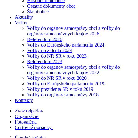
Hospodárenie obce
Ostatné dokumenty obce
Štatút obce
Aktuality
Voľby
Voľby do orgánov samosprávy obcí a voľby do
orgánov samosprávnych krajov 2026
Referendum 2026
Voľby do Európskeho parlamentu 2024
Voľby prezidenta 2024
Voľby do NR SR v roku 2023
Referendum 2023
Voľby do orgánov samosprávy obcí a voľby do
orgánov samosprávnych krajov 2022
Voľby do NR SR v roku 2020
Voľby do Európskeho parlamentu 2019
Voľby prezidenta SR v roku 2019
Voľby do orgánov samosprávy 2018
Kontakty
Zvoz odpadov
Organizácie
Fotogaléria
Cestovné poriadky
Úvodná stránka