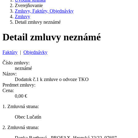
Zverejňovanie
Zmluvy, Faktúry, Objednávky
Zmluvy
Detail zmluvy neznámé
Detail zmluvy neznámé
Faktúry
|
Objednávky
Číslo zmluvy:
neznámé
Názov:
Dodatok č.1 k zmluve o odvoze TKO
Predmet zmluvy:
Cena:
0,00 €
1. Zmluvná strana:
Obec Lučatín
2. Zmluvná strana:
Danka Barthová - PROFAX, Hronská 22/22, 97697