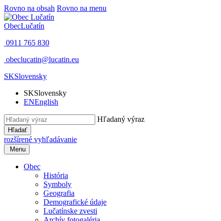
Rovno na obsah
Rovno na menu
Obec
Lučatín
0911 765 830
obeclucatin@lucatin.eu
SK
Slovensky
SK
Slovensky
EN
English
Hľadaný výraz
Hľadať
rozšírené vyhľadávanie
Menu
Obec
História
Symboly
Geografia
Demografické údaje
Lučatínske zvesti
Archív fotogaléria