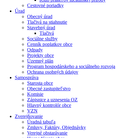
Cestovné poriadky
Úrad
Obecný úrad
Tlačivá na stiahnutie
Stavebný úrad
Tlačivá
Sociálne služby
Cenník poplatkov obce
Odpady
Projekty obce
Územný plán
Program hospodárskeho a sociálneho rozvoja
Ochrana osobných údajov
Samospráva
Starosta obce
Obecné zastupiteľstvo
Komisie
Zápisnice a uznesenia OZ
Hlavný kontrolór obce
VZN
Zverejňovanie
Úradná tabuľa
Zmluvy, Faktúry, Objednávky
Verejné obstarávanie