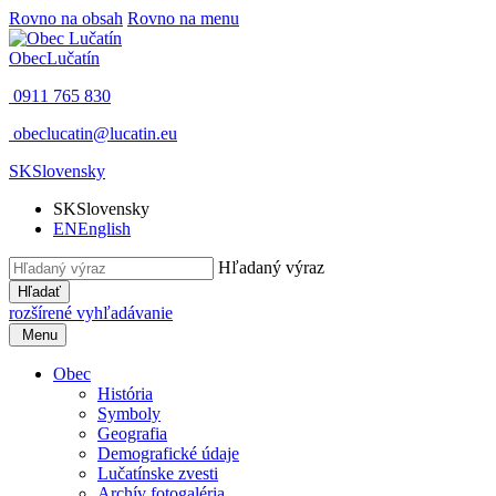
Rovno na obsah
Rovno na menu
Obec
Lučatín
0911 765 830
obeclucatin@lucatin.eu
SK
Slovensky
SK
Slovensky
EN
English
Hľadaný výraz
Hľadať
rozšírené vyhľadávanie
Menu
Obec
História
Symboly
Geografia
Demografické údaje
Lučatínske zvesti
Archív fotogaléria