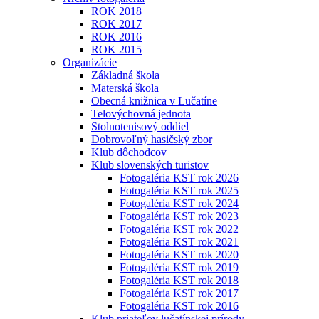
ROK 2018
ROK 2017
ROK 2016
ROK 2015
Organizácie
Základná škola
Materská škola
Obecná knižnica v Lučatíne
Telovýchovná jednota
Stolnotenisový oddiel
Dobrovoľný hasičský zbor
Klub dôchodcov
Klub slovenských turistov
Fotogaléria KST rok 2026
Fotogaléria KST rok 2025
Fotogaléria KST rok 2024
Fotogaléria KST rok 2023
Fotogaléria KST rok 2022
Fotogaléria KST rok 2021
Fotogaléria KST rok 2020
Fotogaléria KST rok 2019
Fotogaléria KST rok 2018
Fotogaléria KST rok 2017
Fotogaléria KST rok 2016
Klub priateľov lučatínskej prírody