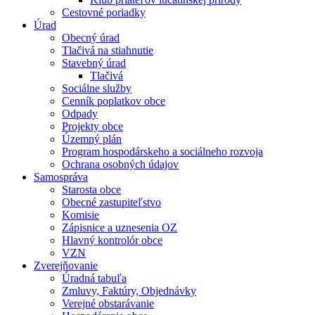
Cestovné poriadky
Úrad
Obecný úrad
Tlačivá na stiahnutie
Stavebný úrad
Tlačivá
Sociálne služby
Cenník poplatkov obce
Odpady
Projekty obce
Územný plán
Program hospodárskeho a sociálneho rozvoja
Ochrana osobných údajov
Samospráva
Starosta obce
Obecné zastupiteľstvo
Komisie
Zápisnice a uznesenia OZ
Hlavný kontrolór obce
VZN
Zverejňovanie
Úradná tabuľa
Zmluvy, Faktúry, Objednávky
Verejné obstarávanie