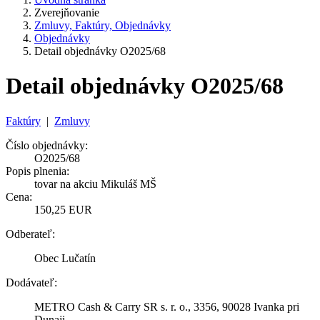
Zverejňovanie
Zmluvy, Faktúry, Objednávky
Objednávky
Detail objednávky O2025/68
Detail objednávky O2025/68
Faktúry
|
Zmluvy
Číslo objednávky:
O2025/68
Popis plnenia:
tovar na akciu Mikuláš MŠ
Cena:
150,25 EUR
Odberateľ:
Obec Lučatín
Dodávateľ:
METRO Cash & Carry SR s. r. o., 3356, 90028 Ivanka pri
Dunaji