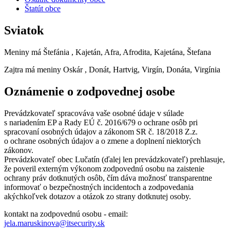
Štatút obce
Sviatok
Meniny má
Štefánia
, Kajetán, Afra, Afrodita, Kajetána, Štefana
Zajtra má meniny
Oskár
, Donát, Hartvig, Virgín, Donáta, Virgínia
Oznámenie o zodpovednej osobe
Prevádzkovateľ spracováva vaše osobné údaje v súlade
s nariadením EP a Rady EÚ č. 2016/679 o ochrane osôb pri
spracovaní osobných údajov a zákonom SR č. 18/2018 Z.z.
o ochrane osobných údajov a o zmene a doplnení niektorých
zákonov.
Prevádzkovateľ obec Lučatín (ďalej len prevádzkovateľ) prehlasuje,
že poveril externým výkonom zodpovednú osobu na zaistenie
ochrany práv dotknutých osôb, čím dáva možnosť transparentne
informovať o bezpečnostných incidentoch a zodpovedania
akýchkoľvek dotazov a otázok zo strany dotknutej osoby.
kontakt na zodpovednú osobu - email:
jela.maruskinova@itsecurity.sk