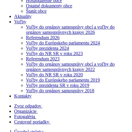
Hospodárenie obce
Ostatné dokumenty obce
Štatút obce
Aktuality
Voľby
Voľby do orgánov samosprávy obcí a voľby do
orgánov samosprávnych krajov 2026
Referendum 2026
Voľby do Európskeho parlamentu 2024
Voľby prezidenta 2024
Voľby do NR SR v roku 2023
Referendum 2023
Voľby do orgánov samosprávy obcí a voľby do
orgánov samosprávnych krajov 2022
Voľby do NR SR v roku 2020
Voľby do Európskeho parlamentu 2019
Voľby prezidenta SR v roku 2019
Voľby do orgánov samosprávy 2018
Kontakty
Zvoz odpadov
Organizácie
Fotogaléria
Cestovné poriadky
Úvodná stránka