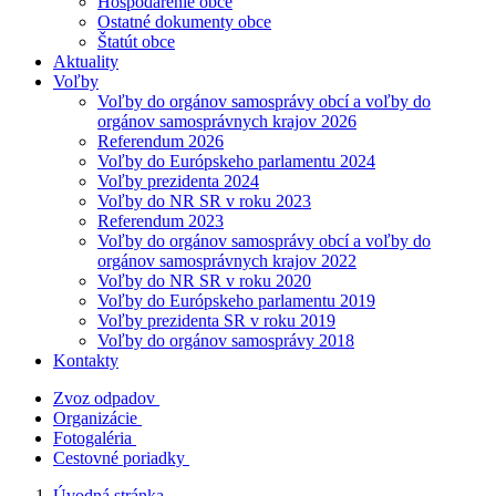
Hospodárenie obce
Ostatné dokumenty obce
Štatút obce
Aktuality
Voľby
Voľby do orgánov samosprávy obcí a voľby do
orgánov samosprávnych krajov 2026
Referendum 2026
Voľby do Európskeho parlamentu 2024
Voľby prezidenta 2024
Voľby do NR SR v roku 2023
Referendum 2023
Voľby do orgánov samosprávy obcí a voľby do
orgánov samosprávnych krajov 2022
Voľby do NR SR v roku 2020
Voľby do Európskeho parlamentu 2019
Voľby prezidenta SR v roku 2019
Voľby do orgánov samosprávy 2018
Kontakty
Zvoz odpadov
Organizácie
Fotogaléria
Cestovné poriadky
Úvodná stránka