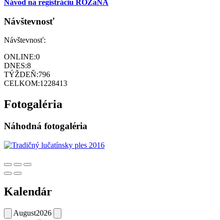
Návod na registráciu ROZaNA
Návštevnosť
Návštevnosť:
ONLINE:
0
DNES:
8
TÝŽDEŇ:
796
CELKOM:
1228413
Fotogaléria
Náhodná fotogaléria
Kalendár
August
2026