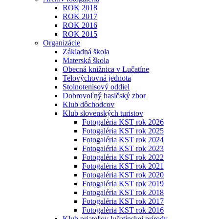
ROK 2018
ROK 2017
ROK 2016
ROK 2015
Organizácie
Základná škola
Materská škola
Obecná knižnica v Lučatíne
Telovýchovná jednota
Stolnotenisový oddiel
Dobrovoľný hasičský zbor
Klub dôchodcov
Klub slovenských turistov
Fotogaléria KST rok 2026
Fotogaléria KST rok 2025
Fotogaléria KST rok 2024
Fotogaléria KST rok 2023
Fotogaléria KST rok 2022
Fotogaléria KST rok 2021
Fotogaléria KST rok 2020
Fotogaléria KST rok 2019
Fotogaléria KST rok 2018
Fotogaléria KST rok 2017
Fotogaléria KST rok 2016
Klub priateľov lučatínskej prírody