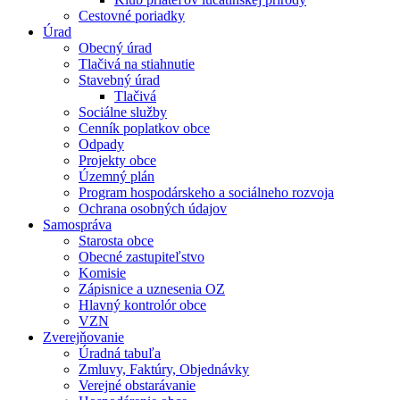
Cestovné poriadky
Úrad
Obecný úrad
Tlačivá na stiahnutie
Stavebný úrad
Tlačivá
Sociálne služby
Cenník poplatkov obce
Odpady
Projekty obce
Územný plán
Program hospodárskeho a sociálneho rozvoja
Ochrana osobných údajov
Samospráva
Starosta obce
Obecné zastupiteľstvo
Komisie
Zápisnice a uznesenia OZ
Hlavný kontrolór obce
VZN
Zverejňovanie
Úradná tabuľa
Zmluvy, Faktúry, Objednávky
Verejné obstarávanie