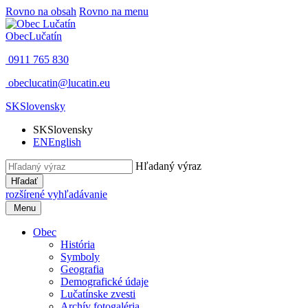
Rovno na obsah
Rovno na menu
Obec
Lučatín
0911 765 830
obeclucatin@lucatin.eu
SK
Slovensky
SK
Slovensky
EN
English
Hľadaný výraz
Hľadať
rozšírené vyhľadávanie
Menu
Obec
História
Symboly
Geografia
Demografické údaje
Lučatínske zvesti
Archív fotogaléria