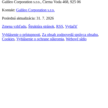
Galileo Corporation s.r.o., Čierna Voda 468, 925 06
Kontakt:
Galileo Corporation s.r.o.
Posledná aktualizácia: 31. 7. 2026
Zmena vzhľadu
,
Štruktúra stránok
,
RSS
,
Vytlačiť
Vyhlásenie o prístupnosti
,
Za obsah zodpovedá správca obsahu
,
Cookies
,
Vyhlásenie o ochrane súkromia
,
Webové sídlo