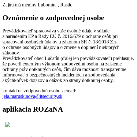
Zajtra má meniny
Ľubomíra
, Rastic
Oznámenie o zodpovednej osobe
Prevádzkovateľ spracováva vaše osobné údaje v súlade
s nariadením EP a Rady EÚ č. 2016/679 o ochrane osôb pri
spracovaní osobných údajov a zákonom SR č. 18/2018 Z.z.
o ochrane osobných údajov a o zmene a doplnení niektorých
zákonov.
Prevádzkovateľ obec Lučatín (ďalej len prevádzkovateľ) prehlasuje,
že poveril externým výkonom zodpovednú osobu na zaistenie
ochrany práv dotknutých osôb, čím dáva možnosť transparentne
informovať o bezpečnostných incidentoch a zodpovedania
akýchkoľvek dotazov a otázok zo strany dotknutej osoby.
kontakt na zodpovednú osobu - email:
jela.maruskinova@itsecurity.sk
aplikácia ROZaNA