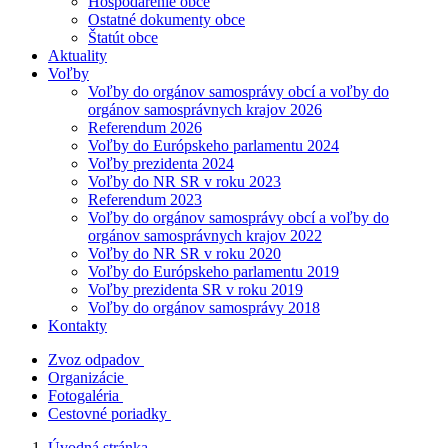
Hospodárenie obce
Ostatné dokumenty obce
Štatút obce
Aktuality
Voľby
Voľby do orgánov samosprávy obcí a voľby do
orgánov samosprávnych krajov 2026
Referendum 2026
Voľby do Európskeho parlamentu 2024
Voľby prezidenta 2024
Voľby do NR SR v roku 2023
Referendum 2023
Voľby do orgánov samosprávy obcí a voľby do
orgánov samosprávnych krajov 2022
Voľby do NR SR v roku 2020
Voľby do Európskeho parlamentu 2019
Voľby prezidenta SR v roku 2019
Voľby do orgánov samosprávy 2018
Kontakty
Zvoz odpadov
Organizácie
Fotogaléria
Cestovné poriadky
Úvodná stránka