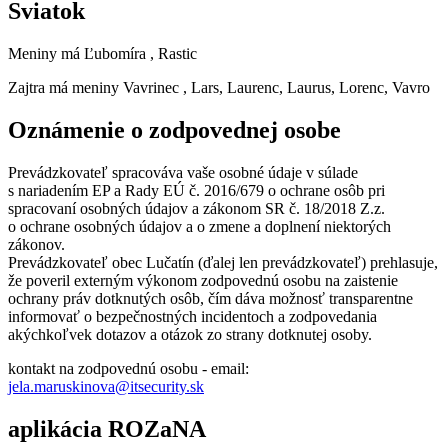
Sviatok
Meniny má
Ľubomíra
, Rastic
Zajtra má meniny
Vavrinec
, Lars, Laurenc, Laurus, Lorenc, Vavro
Oznámenie o zodpovednej osobe
Prevádzkovateľ spracováva vaše osobné údaje v súlade
s nariadením EP a Rady EÚ č. 2016/679 o ochrane osôb pri
spracovaní osobných údajov a zákonom SR č. 18/2018 Z.z.
o ochrane osobných údajov a o zmene a doplnení niektorých
zákonov.
Prevádzkovateľ obec Lučatín (ďalej len prevádzkovateľ) prehlasuje,
že poveril externým výkonom zodpovednú osobu na zaistenie
ochrany práv dotknutých osôb, čím dáva možnosť transparentne
informovať o bezpečnostných incidentoch a zodpovedania
akýchkoľvek dotazov a otázok zo strany dotknutej osoby.
kontakt na zodpovednú osobu - email:
jela.maruskinova@itsecurity.sk
aplikácia ROZaNA