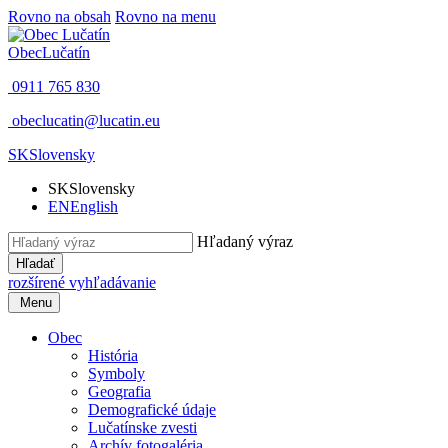
Rovno na obsah
Rovno na menu
Obec
Lučatín
0911 765 830
obeclucatin@lucatin.eu
SK
Slovensky
SK
Slovensky
EN
English
Hľadaný výraz
Hľadať
rozšírené vyhľadávanie
Menu
Obec
História
Symboly
Geografia
Demografické údaje
Lučatínske zvesti
Archív fotogaléria