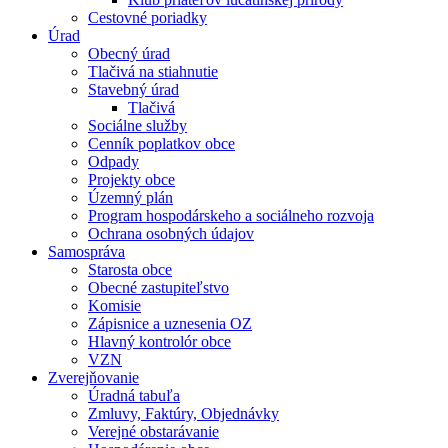
Cestovné poriadky
Úrad
Obecný úrad
Tlačivá na stiahnutie
Stavebný úrad
Tlačivá
Sociálne služby
Cenník poplatkov obce
Odpady
Projekty obce
Územný plán
Program hospodárskeho a sociálneho rozvoja
Ochrana osobných údajov
Samospráva
Starosta obce
Obecné zastupiteľstvo
Komisie
Zápisnice a uznesenia OZ
Hlavný kontrolór obce
VZN
Zverejňovanie
Úradná tabuľa
Zmluvy, Faktúry, Objednávky
Verejné obstarávanie