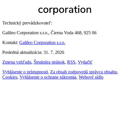
Technický prevádzkovateľ:
Galileo Corporation s.r.o., Čierna Voda 468, 925 06
Kontakt:
Galileo Corporation s.r.o.
Posledná aktualizácia: 31. 7. 2026
Zmena vzhľadu
,
Štruktúra stránok
,
RSS
,
Vytlačiť
Vyhlásenie o prístupnosti
,
Za obsah zodpovedá správca obsahu
,
Cookies
,
Vyhlásenie o ochrane súkromia
,
Webové sídlo