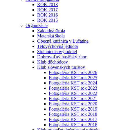
ROK 2018
ROK 2017
ROK 2016
ROK 2015
Organizácie
Základná škola
Materská škola
Obecná knižnica v Lučatíne
Telovýchovná jednota
Stolnotenisový oddiel
Dobrovoľný hasičský zbor
Klub dôchodcov
Klub slovenských turistov
Fotogaléria KST rok 2026
Fotogaléria KST rok 2025
Fotogaléria KST rok 2024
Fotogaléria KST rok 2023
Fotogaléria KST rok 2022
Fotogaléria KST rok 2021
Fotogaléria KST rok 2020
Fotogaléria KST rok 2019
Fotogaléria KST rok 2018
Fotogaléria KST rok 2017
Fotogaléria KST rok 2016
Klub priateľov lučatínskej prírody