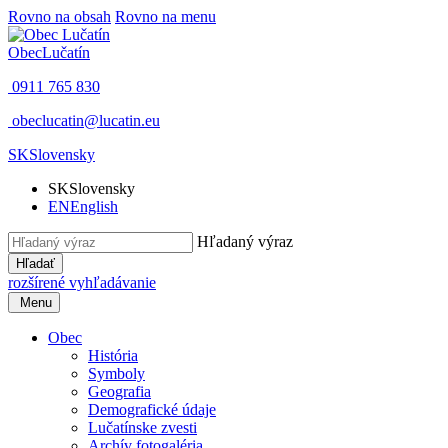
Rovno na obsah
Rovno na menu
Obec
Lučatín
0911 765 830
obeclucatin@lucatin.eu
SK
Slovensky
SK
Slovensky
EN
English
Hľadaný výraz
Hľadať
rozšírené vyhľadávanie
Menu
Obec
História
Symboly
Geografia
Demografické údaje
Lučatínske zvesti
Archív fotogaléria