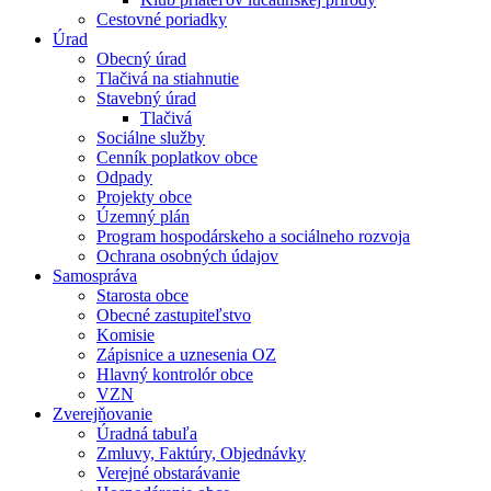
Cestovné poriadky
Úrad
Obecný úrad
Tlačivá na stiahnutie
Stavebný úrad
Tlačivá
Sociálne služby
Cenník poplatkov obce
Odpady
Projekty obce
Územný plán
Program hospodárskeho a sociálneho rozvoja
Ochrana osobných údajov
Samospráva
Starosta obce
Obecné zastupiteľstvo
Komisie
Zápisnice a uznesenia OZ
Hlavný kontrolór obce
VZN
Zverejňovanie
Úradná tabuľa
Zmluvy, Faktúry, Objednávky
Verejné obstarávanie