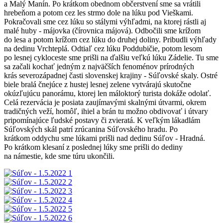
a Malý Manín. Po krátkom obednom občerstvení sme sa vrátili
hrebeňom a potom cez les strmo dole na lúku pod Vieškami.
Pokračovali sme cez lúku so stálymi výhľadmi, na ktorej rástli aj
malé huby - májovka (čírovnica májová). Odbočili sme krížom
do lesa a potom krížom cez lúku do druhej doliny. Pribudli výhľady
na dedinu Vrchteplá. Odtiaľ cez lúku Poddubičie, potom lesom
po lesnej cykloceste sme prišli na ďalšiu veľkú lúku Zádelie. Tu sme
sa začali kochať jedným z najväčších fenoménov prírodných
krás severozápadnej časti slovenskej krajiny - Súľovské skaly. Ostré
biele bralá čnejúce z hustej lesnej zelene vytvárajú skutočne
okúzľujúcu panorámu, ktorej len máloktorý turista dokáže odolať.
Celá rezervácia je posiata zaujímavými skalnými útvarmi, okrem
tradičných veží, homôľ, ihiel a brán tu možno obdivovať i útvary
pripomínajúce ľudské postavy či zvieratá. K veľkým lákadlám
Súľovských skál patrí zrúcanina Súľovského hradu. Po
krátkom oddychu sme lúkami prišli nad dedinu Súľov - Hradná.
Po krátkom klesaní z poslednej lúky sme prišli do dediny
na námestie, kde sme túru ukončili.