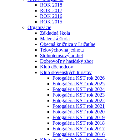
ROK 2018
ROK 2017
ROK 2016
ROK 2015
Organizácie
Základná škola
Materská škola
Obecná knižnica v Lučatíne
Telovýchovná jednota
Stolnotenisový oddiel
Dobrovoľný hasičský zbor
Klub dôchodcov
Klub slovenských turistov
Fotogaléria KST rok 2026
Fotogaléria KST rok 2025
Fotogaléria KST rok 2024
Fotogaléria KST rok 2023
Fotogaléria KST rok 2022
Fotogaléria KST rok 2021
Fotogaléria KST rok 2020
Fotogaléria KST rok 2019
Fotogaléria KST rok 2018
Fotogaléria KST rok 2017
Fotogaléria KST rok 2016
Klub priateľov lučatínskej prírody