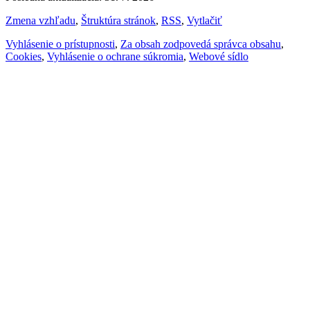
Zmena vzhľadu
,
Štruktúra stránok
,
RSS
,
Vytlačiť
Vyhlásenie o prístupnosti
,
Za obsah zodpovedá správca obsahu
,
Cookies
,
Vyhlásenie o ochrane súkromia
,
Webové sídlo