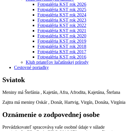
Fotogaléria KST rok 2026
Fotogaléria KST rok 2025
Fotogaléria KST rok 2024
Fotogaléria KST rok 2023
Fotogaléria KST rok 2022
Fotogaléria KST rok 2021
Fotogaléria KST rok 2020
Fotogaléria KST rok 2019
Fotogaléria KST rok 2018
Fotogaléria KST rok 2017
Fotogaléria KST rok 2016
Klub priateľov lučatínskej prírody
Cestovné poriadky
Sviatok
Meniny má
Štefánia
, Kajetán, Afra, Afrodita, Kajetána, Štefana
Zajtra má meniny
Oskár
, Donát, Hartvig, Virgín, Donáta, Virgínia
Oznámenie o zodpovednej osobe
Prevádzkovateľ spracováva vaše osobné údaje v súlade