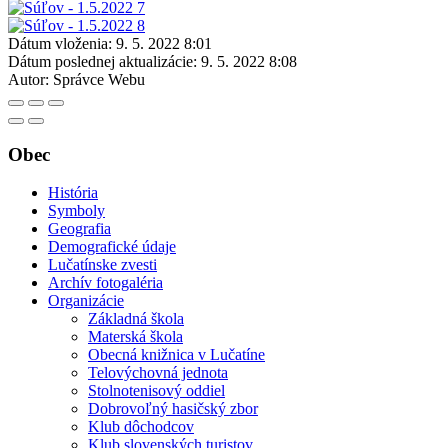
Dátum vloženia:
9. 5. 2022 8:01
Dátum poslednej aktualizácie:
9. 5. 2022 8:08
Autor:
Správce Webu
Obec
História
Symboly
Geografia
Demografické údaje
Lučatínske zvesti
Archív fotogaléria
Organizácie
Základná škola
Materská škola
Obecná knižnica v Lučatíne
Telovýchovná jednota
Stolnotenisový oddiel
Dobrovoľný hasičský zbor
Klub dôchodcov
Klub slovenských turistov