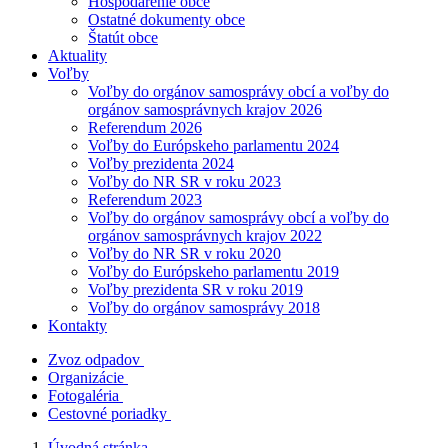
Hospodárenie obce
Ostatné dokumenty obce
Štatút obce
Aktuality
Voľby
Voľby do orgánov samosprávy obcí a voľby do
orgánov samosprávnych krajov 2026
Referendum 2026
Voľby do Európskeho parlamentu 2024
Voľby prezidenta 2024
Voľby do NR SR v roku 2023
Referendum 2023
Voľby do orgánov samosprávy obcí a voľby do
orgánov samosprávnych krajov 2022
Voľby do NR SR v roku 2020
Voľby do Európskeho parlamentu 2019
Voľby prezidenta SR v roku 2019
Voľby do orgánov samosprávy 2018
Kontakty
Zvoz odpadov
Organizácie
Fotogaléria
Cestovné poriadky
Úvodná stránka