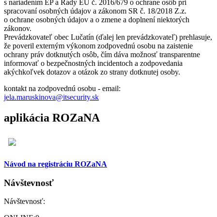
s nariadením EP a Rady EÚ č. 2016/679 o ochrane osôb pri
spracovaní osobných údajov a zákonom SR č. 18/2018 Z.z.
o ochrane osobných údajov a o zmene a doplnení niektorých
zákonov.
Prevádzkovateľ obec Lučatín (ďalej len prevádzkovateľ) prehlasuje,
že poveril externým výkonom zodpovednú osobu na zaistenie
ochrany práv dotknutých osôb, čím dáva možnosť transparentne
informovať o bezpečnostných incidentoch a zodpovedania
akýchkoľvek dotazov a otázok zo strany dotknutej osoby.
kontakt na zodpovednú osobu - email:
jela.maruskinova@itsecurity.sk
aplikácia ROZaNA
Návod na registráciu ROZaNA
Návštevnosť
Návštevnosť: