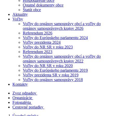
Hospodárenie obce
Ostatné dokumenty obce
Štatút obce
Aktuality
Voľby
Voľby do orgánov samosprávy obcí a voľby do
orgánov samosprávnych krajov 2026
Referendum 2026
Voľby do Európskeho parlamentu 2024
Voľby prezidenta 2024
Voľby do NR SR v roku 2023
Referendum 2023
Voľby do orgánov samosprávy obcí a voľby do
orgánov samosprávnych krajov 2022
Voľby do NR SR v roku 2020
Voľby do Európskeho parlamentu 2019
Voľby prezidenta SR v roku 2019
Voľby do orgánov samosprávy 2018
Kontakty
Zvoz odpadov
Organizácie
Fotogaléria
Cestovné poriadky
Úvodná stránka