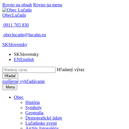
Rovno na obsah
Rovno na menu
Obec
Lučatín
0911 765 830
obeclucatin@lucatin.eu
SK
Slovensky
SK
Slovensky
EN
English
Hľadaný výraz
Hľadať
rozšírené vyhľadávanie
Menu
Obec
História
Symboly
Geografia
Demografické údaje
Lučatínske zvesti
Archív fotogaléria