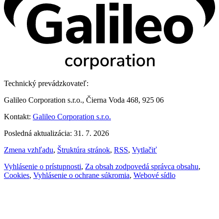
Technický prevádzkovateľ:
Galileo Corporation s.r.o., Čierna Voda 468, 925 06
Kontakt:
Galileo Corporation s.r.o.
Posledná aktualizácia: 31. 7. 2026
Zmena vzhľadu
,
Štruktúra stránok
,
RSS
,
Vytlačiť
Vyhlásenie o prístupnosti
,
Za obsah zodpovedá správca obsahu
,
Cookies
,
Vyhlásenie o ochrane súkromia
,
Webové sídlo