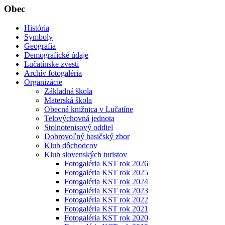
Obec
História
Symboly
Geografia
Demografické údaje
Lučatínske zvesti
Archív fotogaléria
Organizácie
Základná škola
Materská škola
Obecná knižnica v Lučatíne
Telovýchovná jednota
Stolnotenisový oddiel
Dobrovoľný hasičský zbor
Klub dôchodcov
Klub slovenských turistov
Fotogaléria KST rok 2026
Fotogaléria KST rok 2025
Fotogaléria KST rok 2024
Fotogaléria KST rok 2023
Fotogaléria KST rok 2022
Fotogaléria KST rok 2021
Fotogaléria KST rok 2020