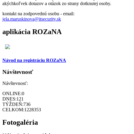
akýchkoľvek dotazov a otázok zo strany dotknutej osoby.
kontakt na zodpovednú osobu - email:
jela.maruskinova@itsecurity.sk
aplikácia ROZaNA
Návod na registráciu ROZaNA
Návštevnosť
Návštevnosť:
ONLINE:
0
DNES:
121
TÝŽDEŇ:
736
CELKOM:
1228353
Fotogaléria