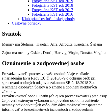
Fotogaléria KST rok 2019
Fotogaléria KST rok 2018
Fotogaléria KST rok 2017
Fotogaléria KST rok 2016
Klub priateľov lučatínskej prírody
Cestovné poriadky
Sviatok
Meniny má
Štefánia
, Kajetán, Afra, Afrodita, Kajetána, Štefana
Zajtra má meniny
Oskár
, Donát, Hartvig, Virgín, Donáta, Virgínia
Oznámenie o zodpovednej osobe
Prevádzkovateľ spracováva vaše osobné údaje v súlade
s nariadením EP a Rady EÚ č. 2016/679 o ochrane osôb pri
spracovaní osobných údajov a zákonom SR č. 18/2018 Z.z.
o ochrane osobných údajov a o zmene a doplnení niektorých
zákonov.
Prevádzkovateľ obec Lučatín (ďalej len prevádzkovateľ) prehlasuje,
že poveril externým výkonom zodpovednú osobu na zaistenie
ochrany práv dotknutých osôb, čím dáva možnosť transparentne
informovať o bezpečnostných incidentoch a zodpovedania