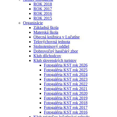
ROK 2018
ROK 2017
ROK 2016
ROK 2015
Organizácie
Základná škola
Materská škola
Obecná knižnica v Lučatíne
Telovýchovná jednota
Stolnotenisový oddiel
Dobrovoľný hasičský zbor
Klub dôchodcov
Klub slovenských turistov
Fotogaléria KST rok 2026
Fotogaléria KST rok 2025
Fotogaléria KST rok 2024
Fotogaléria KST rok 2023
Fotogaléria KST rok 2022
Fotogaléria KST rok 2021
Fotogaléria KST rok 2020
Fotogaléria KST rok 2019
Fotogaléria KST rok 2018
Fotogaléria KST rok 2017
Fotogaléria KST rok 2016
Klub priateľov lučatínskej prírody