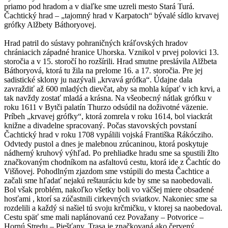
priamo pod hradom a v diaľke sme uzreli mesto Stará Turá.
Čachtický hrad – „tajomný hrad v Karpatoch“ bývalé sídlo krvavej
grófky Alžbety Báthoryovej.
Hrad patril do sústavy pohraničných kráľovských hradov
chrániacich západné hranice Uhorska. Vznikol v prvej polovici 13.
storočia a v 15. storočí ho rozšírili. Hrad smutne preslávila Alžbeta
Báthoryová, ktorá tu žila na prelome 16. a 17. storočia. Pre jej
sadistické sklony ju nazývali „krvavá grófka“. Údajne dala
zavraždiť až 600 mladých dievčat, aby sa mohla kúpať v ich krvi, a
tak navždy zostať mladá a krásna. Na všeobecný nátlak grófku v
roku 1611 v Bytči palatín Thurzo odsúdil na doživotné väzenie.
Príbeh „krvavej grófky“, ktorá zomrela v roku 1614, bol viackrát
knižne a divadelne spracovaný. Počas stavovských povstaní
Čachtický hrad v roku 1708 vypálili vojská Františka Rákócziho.
Odvtedy pustol a dnes je malebnou zrúcaninou, ktorá poskytuje
nádherný kruhový výhľad. Po prehliadke hradu sme sa spustili žlto
značkovaným chodníkom na asfaltovú cestu, ktorá ide z Čachtíc do
Višňovej. Pohodlným zjazdom sme vstúpili do mesta Čachtice a
začali sme hľadať nejakú reštauráciu kde by sme sa naobedovali.
Bol však problém, nakoľko všetky boli vo väčšej miere obsadené
hosťami , ktorí sa zúčastnili cirkevných sviatkov. Nakoniec sme sa
rozdelili a každý si našiel tú svoju krčmičku, v ktorej sa naobedoval.
Cestu späť sme mali naplánovanú cez Považany – Potvorice –
Hornú Stredu – Piešťany. Trasa je značkovaná ako červený