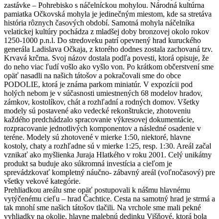
zastávke – Pohrebisko s náčelníckou mohylou. Národná kultúrna
pamiatka Očkovská mohyla je jedinečným miestom, kde sa stretáva
história rôznych časových období. Samotná mohyla náčelníka
velatickej kultúry pochádza z mladšej doby bronzovej okolo rokov
1250-1000 p.n.l. Do stredoveku patrí opevnený hrad kuruckého
generála Ladislava Očkaja, z ktorého dodnes zostala zachovaná tzv.
Krvavá krčma. Svoj názov dostala podľa povesti, ktorá opisuje, že
do neho viac ľudí vošlo ako vyšlo von. Po krátkom občerstvení sme
opäť nasadli na našich tátošov a pokračovali sme do obce
PODOLIE, ktorá je známa parkom miniatúr. V expozícii pod
holých nebom je v súčasnosti umiestnených 68 modelov hradov,
zámkov, kostolíkov, chát a rozhľadní a rodných domov. Všetky
modely sú postavené ako vedecké rekonštrukcie, zhotoveniu
každého predchádzalo spracovanie výkresovej dokumentácie,
rozpracovanie jednotlivých komponentov a následné osadenie v
teréne. Modely sú zhotovené v mierke 1:50, niektoré, hlavne
kostoly, chaty a rozhľadne sú v mierke 1:25, resp. 1:30. Areál začal
vznikať ako myšlienka Juraja Hlatkého v roku 2001. Celý unikátny
produkt sa buduje ako súkromná investícia a cieľom je
sprevádzkovať kompletný náučno- zábavný areál (voľnočasový) pre
všetky vekové kategórie.
Prehliadkou areálu sme opäť postupovali k nášmu hlavnému
vytýčenému cieľu – hrad Čachtice. Cesta na samotný hrad je strmá a
tak mnohí sme našich tátošov tlačili. Na vrchole sme mali pekné
vyhliadky na okolie, hlavne malebnú dedinku Višňové, ktorá bola