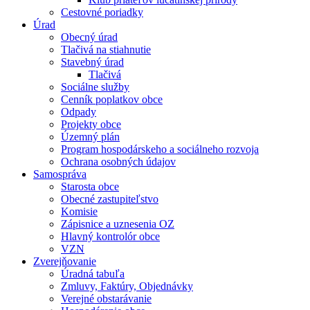
Cestovné poriadky
Úrad
Obecný úrad
Tlačivá na stiahnutie
Stavebný úrad
Tlačivá
Sociálne služby
Cenník poplatkov obce
Odpady
Projekty obce
Územný plán
Program hospodárskeho a sociálneho rozvoja
Ochrana osobných údajov
Samospráva
Starosta obce
Obecné zastupiteľstvo
Komisie
Zápisnice a uznesenia OZ
Hlavný kontrolór obce
VZN
Zverejňovanie
Úradná tabuľa
Zmluvy, Faktúry, Objednávky
Verejné obstarávanie