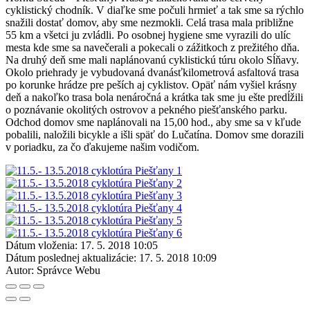
cyklistický chodník. V diaľke sme počuli hrmieť a tak sme sa rýchlo
snažili dostať domov, aby sme nezmokli. Celá trasa mala približne
55 km a všetci ju zvládli. Po osobnej hygiene sme vyrazili do ulíc
mesta kde sme sa navečerali a pokecali o zážitkoch z prežitého dňa.
Na druhý deň sme mali naplánovanú cyklistickú túru okolo Sĺňavy.
Okolo priehrady je vybudovaná dvanásťkilometrová asfaltová trasa
po korunke hrádze pre peších aj cyklistov. Opäť nám vyšiel krásny
deň a nakoľko trasa bola nenáročná a krátka tak sme ju ešte predĺžili
o poznávanie okolitých ostrovov a pekného piešťanského parku.
Odchod domov sme naplánovali na 15,00 hod., aby sme sa v kľude
pobalili, naložili bicykle a išli späť do Lučatína. Domov sme dorazili
v poriadku, za čo ďakujeme našim vodičom.
Dátum vloženia:
17. 5. 2018 10:05
Dátum poslednej aktualizácie:
17. 5. 2018 10:09
Autor:
Správce Webu