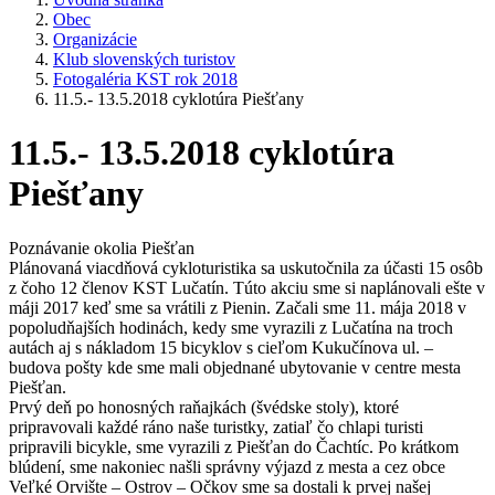
Obec
Organizácie
Klub slovenských turistov
Fotogaléria KST rok 2018
11.5.- 13.5.2018 cyklotúra Piešťany
11.5.- 13.5.2018 cyklotúra
Piešťany
Poznávanie okolia Piešťan
Plánovaná viacdňová cykloturistika sa uskutočnila za účasti 15 osôb
z čoho 12 členov KST Lučatín. Túto akciu sme si naplánovali ešte v
máji 2017 keď sme sa vrátili z Pienin. Začali sme 11. mája 2018 v
popoludňajších hodinách, kedy sme vyrazili z Lučatína na troch
autách aj s nákladom 15 bicyklov s cieľom Kukučínova ul. –
budova pošty kde sme mali objednané ubytovanie v centre mesta
Piešťan.
Prvý deň po honosných raňajkách (švédske stoly), ktoré
pripravovali každé ráno naše turistky, zatiaľ čo chlapi turisti
pripravili bicykle, sme vyrazili z Piešťan do Čachtíc. Po krátkom
blúdení, sme nakoniec našli správny výjazd z mesta a cez obce
Veľké Orvište – Ostrov – Očkov sme sa dostali k prvej našej