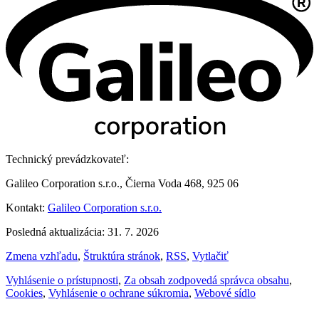
Technický prevádzkovateľ:
Galileo Corporation s.r.o., Čierna Voda 468, 925 06
Kontakt:
Galileo Corporation s.r.o.
Posledná aktualizácia: 31. 7. 2026
Zmena vzhľadu
,
Štruktúra stránok
,
RSS
,
Vytlačiť
Vyhlásenie o prístupnosti
,
Za obsah zodpovedá správca obsahu
,
Cookies
,
Vyhlásenie o ochrane súkromia
,
Webové sídlo