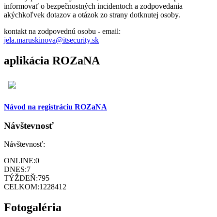
informovať o bezpečnostných incidentoch a zodpovedania
akýchkoľvek dotazov a otázok zo strany dotknutej osoby.
kontakt na zodpovednú osobu - email:
jela.maruskinova@itsecurity.sk
aplikácia ROZaNA
Návod na registráciu ROZaNA
Návštevnosť
Návštevnosť:
ONLINE:
0
DNES:
7
TÝŽDEŇ:
795
CELKOM:
1228412
Fotogaléria