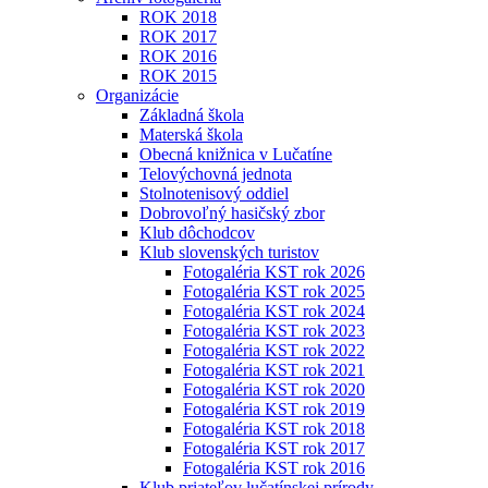
ROK 2018
ROK 2017
ROK 2016
ROK 2015
Organizácie
Základná škola
Materská škola
Obecná knižnica v Lučatíne
Telovýchovná jednota
Stolnotenisový oddiel
Dobrovoľný hasičský zbor
Klub dôchodcov
Klub slovenských turistov
Fotogaléria KST rok 2026
Fotogaléria KST rok 2025
Fotogaléria KST rok 2024
Fotogaléria KST rok 2023
Fotogaléria KST rok 2022
Fotogaléria KST rok 2021
Fotogaléria KST rok 2020
Fotogaléria KST rok 2019
Fotogaléria KST rok 2018
Fotogaléria KST rok 2017
Fotogaléria KST rok 2016
Klub priateľov lučatínskej prírody