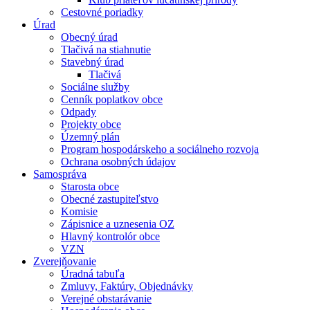
Cestovné poriadky
Úrad
Obecný úrad
Tlačivá na stiahnutie
Stavebný úrad
Tlačivá
Sociálne služby
Cenník poplatkov obce
Odpady
Projekty obce
Územný plán
Program hospodárskeho a sociálneho rozvoja
Ochrana osobných údajov
Samospráva
Starosta obce
Obecné zastupiteľstvo
Komisie
Zápisnice a uznesenia OZ
Hlavný kontrolór obce
VZN
Zverejňovanie
Úradná tabuľa
Zmluvy, Faktúry, Objednávky
Verejné obstarávanie