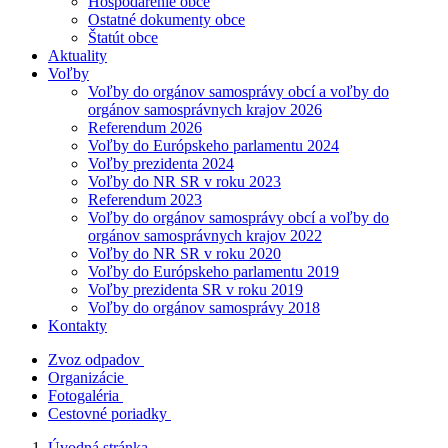
Hospodárenie obce
Ostatné dokumenty obce
Štatút obce
Aktuality
Voľby
Voľby do orgánov samosprávy obcí a voľby do
orgánov samosprávnych krajov 2026
Referendum 2026
Voľby do Európskeho parlamentu 2024
Voľby prezidenta 2024
Voľby do NR SR v roku 2023
Referendum 2023
Voľby do orgánov samosprávy obcí a voľby do
orgánov samosprávnych krajov 2022
Voľby do NR SR v roku 2020
Voľby do Európskeho parlamentu 2019
Voľby prezidenta SR v roku 2019
Voľby do orgánov samosprávy 2018
Kontakty
Zvoz odpadov
Organizácie
Fotogaléria
Cestovné poriadky
Úvodná stránka