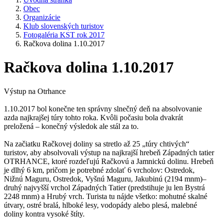
Obec
Organizácie
Klub slovenských turistov
Fotogaléria KST rok 2017
Račkova dolina 1.10.2017
Račkova dolina 1.10.2017
Výstup na Otrhance
1.10.2017 bol konečne ten správny slnečný deň na absolvovanie
azda najkrajšej túry tohto roka. Kvôli počasiu bola dvakrát
preložená – konečný výsledok ale stál za to.
Na začiatku Račkovej doliny sa stretlo až 25 „túry chtivých“
turistov, aby absolvovali výstup na najkrajší hrebeň Západných tatier
OTRHANCE, ktoré rozdeľujú Račkovú a Jamnickú dolinu. Hrebeň
je dlhý 6 km, pričom je potrebné zdolať 6 vrcholov: Ostredok,
Nižnú Maguru, Ostredok, Vyšnú Maguru, Jakubinú (2194 mnm)–
druhý najvyšší vrchol Západných Tatier (predstihuje ju len Bystrá
2248 mnm) a Hrubý vrch. Turista tu nájde všetko: mohutné skalné
útvary, ostré bralá, hlboké lesy, vodopády alebo plesá, malebné
doliny kontra vysoké štíty.