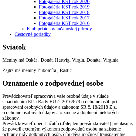
Fotogaléria KST rok 2020
Fotogaléria KST rok 2019
Fotogaléria KST rok 2018
Fotogaléria KST rok 2017
Fotogaléria KST rok 2016
Klub priateľov lučatínskej prírody
Cestovné poriadky
Sviatok
Meniny má
Oskár
, Donát, Hartvig, Virgín, Donáta, Virgínia
Zajtra má meniny
Ľubomíra
, Rastic
Oznámenie o zodpovednej osobe
Prevádzkovateľ spracováva vaše osobné údaje v súlade
s nariadením EP a Rady EÚ č. 2016/679 o ochrane osôb pri
spracovaní osobných údajov a zákonom SR č. 18/2018 Z.z.
o ochrane osobných údajov a o zmene a doplnení niektorých
zákonov.
Prevádzkovateľ obec Lučatín (ďalej len prevádzkovateľ) prehlasuje,
že poveril externým výkonom zodpovednú osobu na zaistenie
ochrany práv dotknutých osôb, čím dáva možnosť transparentne