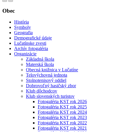
Obec
História
Symboly
Geografia
Demografické údaje
Lučatínske zvesti
Archív fotogaléria
Organizácie
Základná škola
Materská škola
Obecná knižnica v Lučatíne
Telovýchovná jednota
Stolnotenisový oddiel
Dobrovoľný hasičský zbor
Klub dôchodcov
Klub slovenských turistov
Fotogaléria KST rok 2026
Fotogaléria KST rok 2025
Fotogaléria KST rok 2024
Fotogaléria KST rok 2023
Fotogaléria KST rok 2022
Fotogaléria KST rok 2021