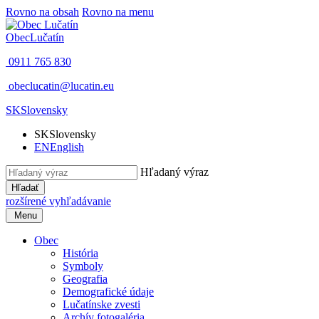
Rovno na obsah
Rovno na menu
Obec
Lučatín
0911 765 830
obeclucatin@lucatin.eu
SK
Slovensky
SK
Slovensky
EN
English
Hľadaný výraz
Hľadať
rozšírené vyhľadávanie
Menu
Obec
História
Symboly
Geografia
Demografické údaje
Lučatínske zvesti
Archív fotogaléria