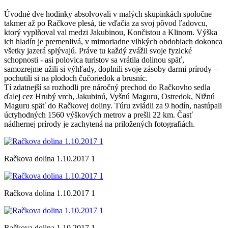
Úvodné dve hodinky absolvovali v malých skupinkách spoločne
takmer až po Račkove plesá, tie vďačia za svoj pôvod ľadovcu,
ktorý vyplňoval val medzi Jakubinou, Končistou a Klinom. Výška
ich hladín je premenlivá, v mimoriadne vlhkých obdobiach dokonca
všetky jazerá splývajú. Práve tu každý zvážil svoje fyzické
schopnosti - asi polovica turistov sa vrátila dolinou späť,
samozrejme užili si výhľady, doplnili svoje zásoby darmi prírody –
pochutili si na plodoch čučoriedok a brusníc.
Tí zdatnejší sa rozhodli pre náročný prechod do Račkovho sedla
ďalej cez Hrubý vrch, Jakubinú, Vyšnú Maguru, Ostredok, Nižnú
Maguru späť do Račkovej doliny. Túru zvládli za 9 hodín, nastúpali
úctyhodných 1560 výškových metrov a prešli 22 km. Časť
nádhernej prírody je zachytená na priložených fotografiách.
Račkova dolina 1.10.2017 1
Račkova dolina 1.10.2017 1
Račkova dolina 1.10.2017 1