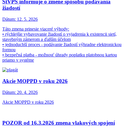
StVPS informuje o zmene spôsobu podávania
žiadostí
Dátum:
12. 5. 2026
Táto zmena prinesie viaceré výhody:
• rýchlejšie vybavovanie žiadostí o vyjadrenia k existencii sietí,
stavebným zámerom a ďalším účelom
• jednoduchší proces - podávanie žiadostí výhradne elektronickou
formou
• bezpečná platba - možnosť úhrady poplatku platobnou kartou
priamo v systéme
Akcie MOPPD v roku 2026
Dátum:
20. 4. 2026
Akcie MOPPD v roku 2026
POZOR od 16.3.2026 zmena vlakových spojení