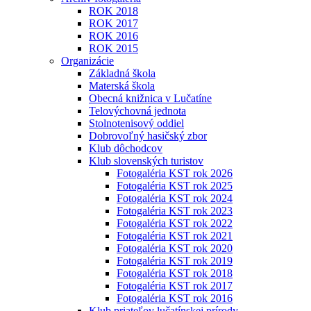
ROK 2018
ROK 2017
ROK 2016
ROK 2015
Organizácie
Základná škola
Materská škola
Obecná knižnica v Lučatíne
Telovýchovná jednota
Stolnotenisový oddiel
Dobrovoľný hasičský zbor
Klub dôchodcov
Klub slovenských turistov
Fotogaléria KST rok 2026
Fotogaléria KST rok 2025
Fotogaléria KST rok 2024
Fotogaléria KST rok 2023
Fotogaléria KST rok 2022
Fotogaléria KST rok 2021
Fotogaléria KST rok 2020
Fotogaléria KST rok 2019
Fotogaléria KST rok 2018
Fotogaléria KST rok 2017
Fotogaléria KST rok 2016
Klub priateľov lučatínskej prírody