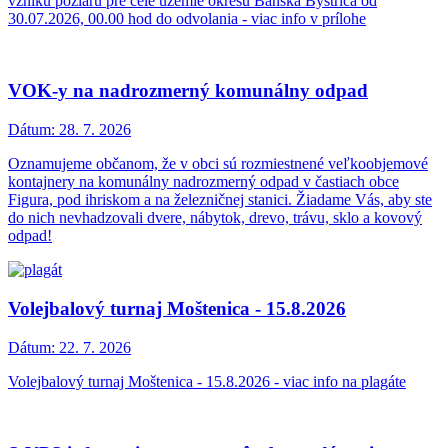
vzniku požiaru pre celé územie okresu Banská Bystrica od
30.07.2026, 00.00 hod do odvolania - viac info v prílohe
VOK-y na nadrozmerný komunálny odpad
Dátum:
28. 7. 2026
Oznamujeme občanom, že v obci sú rozmiestnené veľkoobjemové
kontajnery na komunálny nadrozmerný odpad v častiach obce
Figura, pod ihriskom a na železničnej stanici. Žiadame Vás, aby ste
do nich nevhadzovali dvere, nábytok, drevo, trávu, sklo a kovový
odpad!
Volejbalový turnaj Moštenica - 15.8.2026
Dátum:
22. 7. 2026
Volejbalový turnaj Moštenica - 15.8.2026 - viac info na plagáte