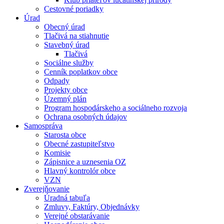
Cestovné poriadky
Úrad
Obecný úrad
Tlačivá na stiahnutie
Stavebný úrad
Tlačivá
Sociálne služby
Cenník poplatkov obce
Odpady
Projekty obce
Územný plán
Program hospodárskeho a sociálneho rozvoja
Ochrana osobných údajov
Samospráva
Starosta obce
Obecné zastupiteľstvo
Komisie
Zápisnice a uznesenia OZ
Hlavný kontrolór obce
VZN
Zverejňovanie
Úradná tabuľa
Zmluvy, Faktúry, Objednávky
Verejné obstarávanie