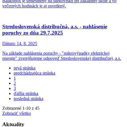
Balíkobox je umiestnený na parkovisku pri základnej škole a vo
večerných hodinách je aj osvetlený.
Stredoslovenská distribučná, a.s. - nahlásenie
poruchy zo dňa 29.7.2025
Dátum:
14. 8. 2025
Na základe nahlásenia poruchy - "mikrovýpadky elektrickej
energie" zverejňujeme odpoveď Stredoslovenskej distribučnej, a.s.
prvá stránka
predchádzajúca stránka
1
2
3
ďalšia stránka
posledná stránka
Zobrazené
1
-
10
z 45
Zobraziť všetko
Aktuality