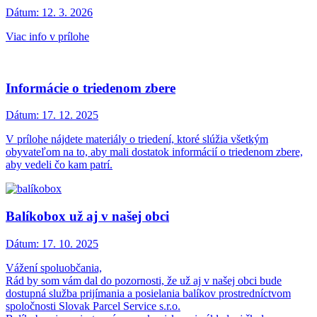
Dátum:
12. 3. 2026
Viac info v prílohe
Informácie o triedenom zbere
Dátum:
17. 12. 2025
V prílohe nájdete materiály o triedení, ktoré slúžia všetkým
obyvateľom na to, aby mali dostatok informácií o triedenom zbere,
aby vedeli čo kam patrí.
Balíkobox už aj v našej obci
Dátum:
17. 10. 2025
Vážení spoluobčania,
Rád by som vám dal do pozornosti, že už aj v našej obci bude
dostupná služba prijímania a posielania balíkov prostredníctvom
spoločnosti Slovak Parcel Service s.r.o.