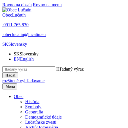
Rovno na obsah
Rovno na menu
Obec
Lučatín
0911 765 830
obeclucatin@lucatin.eu
SK
Slovensky
SK
Slovensky
EN
English
Hľadaný výraz
Hľadať
rozšírené vyhľadávanie
Menu
Obec
História
Symboly
Geografia
Demografické údaje
Lučatínske zvesti
Archív fotogaléria