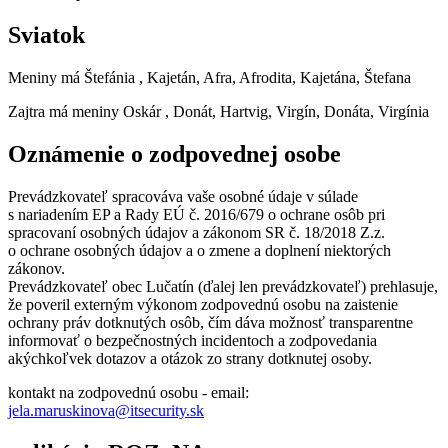
Sviatok
Meniny má
Štefánia
, Kajetán, Afra, Afrodita, Kajetána, Štefana
Zajtra má meniny
Oskár
, Donát, Hartvig, Virgín, Donáta, Virgínia
Oznámenie o zodpovednej osobe
Prevádzkovateľ spracováva vaše osobné údaje v súlade
s nariadením EP a Rady EÚ č. 2016/679 o ochrane osôb pri
spracovaní osobných údajov a zákonom SR č. 18/2018 Z.z.
o ochrane osobných údajov a o zmene a doplnení niektorých
zákonov.
Prevádzkovateľ obec Lučatín (ďalej len prevádzkovateľ) prehlasuje,
že poveril externým výkonom zodpovednú osobu na zaistenie
ochrany práv dotknutých osôb, čím dáva možnosť transparentne
informovať o bezpečnostných incidentoch a zodpovedania
akýchkoľvek dotazov a otázok zo strany dotknutej osoby.
kontakt na zodpovednú osobu - email:
jela.maruskinova@itsecurity.sk