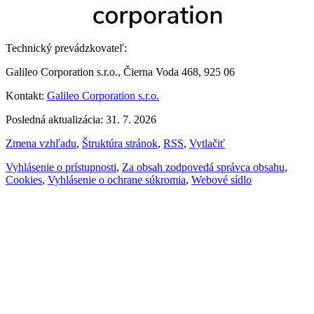
Technický prevádzkovateľ:
Galileo Corporation s.r.o., Čierna Voda 468, 925 06
Kontakt:
Galileo Corporation s.r.o.
Posledná aktualizácia: 31. 7. 2026
Zmena vzhľadu
,
Štruktúra stránok
,
RSS
,
Vytlačiť
Vyhlásenie o prístupnosti
,
Za obsah zodpovedá správca obsahu
,
Cookies
,
Vyhlásenie o ochrane súkromia
,
Webové sídlo