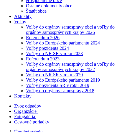
Hospodárenie obce
Ostatné dokumenty obce
Štatút obce
Aktuality
Voľby
Voľby do orgánov samosprávy obcí a voľby do
orgánov samosprávnych krajov 2026
Referendum 2026
Voľby do Európskeho parlamentu 2024
Voľby prezidenta 2024
Voľby do NR SR v roku 2023
Referendum 2023
Voľby do orgánov samosprávy obcí a voľby do
orgánov samosprávnych krajov 2022
Voľby do NR SR v roku 2020
Voľby do Európskeho parlamentu 2019
Voľby prezidenta SR v roku 2019
Voľby do orgánov samosprávy 2018
Kontakty
Zvoz odpadov
Organizácie
Fotogaléria
Cestovné poriadky
Úvodná stránka