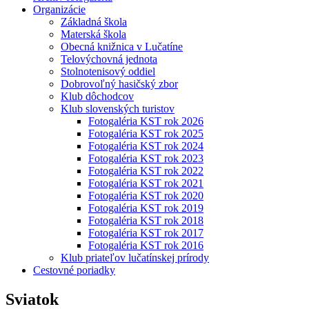
Organizácie
Základná škola
Materská škola
Obecná knižnica v Lučatíne
Telovýchovná jednota
Stolnotenisový oddiel
Dobrovoľný hasičský zbor
Klub dôchodcov
Klub slovenských turistov
Fotogaléria KST rok 2026
Fotogaléria KST rok 2025
Fotogaléria KST rok 2024
Fotogaléria KST rok 2023
Fotogaléria KST rok 2022
Fotogaléria KST rok 2021
Fotogaléria KST rok 2020
Fotogaléria KST rok 2019
Fotogaléria KST rok 2018
Fotogaléria KST rok 2017
Fotogaléria KST rok 2016
Klub priateľov lučatínskej prírody
Cestovné poriadky
Sviatok