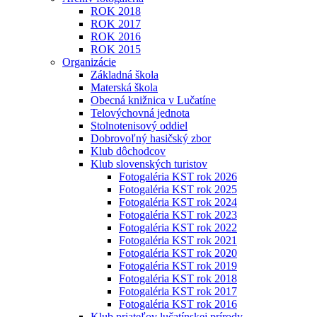
ROK 2018
ROK 2017
ROK 2016
ROK 2015
Organizácie
Základná škola
Materská škola
Obecná knižnica v Lučatíne
Telovýchovná jednota
Stolnotenisový oddiel
Dobrovoľný hasičský zbor
Klub dôchodcov
Klub slovenských turistov
Fotogaléria KST rok 2026
Fotogaléria KST rok 2025
Fotogaléria KST rok 2024
Fotogaléria KST rok 2023
Fotogaléria KST rok 2022
Fotogaléria KST rok 2021
Fotogaléria KST rok 2020
Fotogaléria KST rok 2019
Fotogaléria KST rok 2018
Fotogaléria KST rok 2017
Fotogaléria KST rok 2016
Klub priateľov lučatínskej prírody