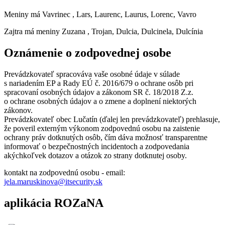
Meniny má
Vavrinec
, Lars, Laurenc, Laurus, Lorenc, Vavro
Zajtra má meniny
Zuzana
, Trojan, Dulcia, Dulcinela, Dulcínia
Oznámenie o zodpovednej osobe
Prevádzkovateľ spracováva vaše osobné údaje v súlade
s nariadením EP a Rady EÚ č. 2016/679 o ochrane osôb pri
spracovaní osobných údajov a zákonom SR č. 18/2018 Z.z.
o ochrane osobných údajov a o zmene a doplnení niektorých
zákonov.
Prevádzkovateľ obec Lučatín (ďalej len prevádzkovateľ) prehlasuje,
že poveril externým výkonom zodpovednú osobu na zaistenie
ochrany práv dotknutých osôb, čím dáva možnosť transparentne
informovať o bezpečnostných incidentoch a zodpovedania
akýchkoľvek dotazov a otázok zo strany dotknutej osoby.
kontakt na zodpovednú osobu - email:
jela.maruskinova@itsecurity.sk
aplikácia ROZaNA