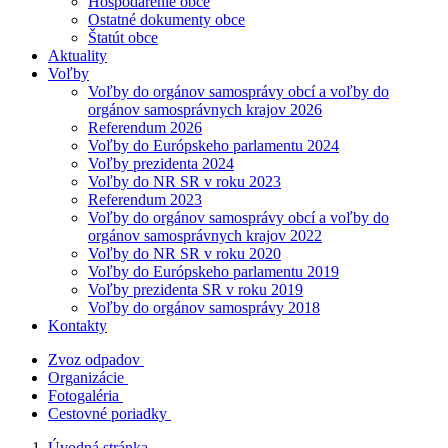
Hospodárenie obce
Ostatné dokumenty obce
Štatút obce
Aktuality
Voľby
Voľby do orgánov samosprávy obcí a voľby do
orgánov samosprávnych krajov 2026
Referendum 2026
Voľby do Európskeho parlamentu 2024
Voľby prezidenta 2024
Voľby do NR SR v roku 2023
Referendum 2023
Voľby do orgánov samosprávy obcí a voľby do
orgánov samosprávnych krajov 2022
Voľby do NR SR v roku 2020
Voľby do Európskeho parlamentu 2019
Voľby prezidenta SR v roku 2019
Voľby do orgánov samosprávy 2018
Kontakty
Zvoz odpadov
Organizácie
Fotogaléria
Cestovné poriadky
Úvodná stránka