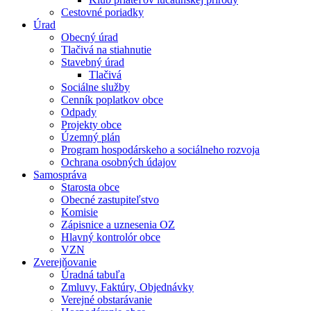
Cestovné poriadky
Úrad
Obecný úrad
Tlačivá na stiahnutie
Stavebný úrad
Tlačivá
Sociálne služby
Cenník poplatkov obce
Odpady
Projekty obce
Územný plán
Program hospodárskeho a sociálneho rozvoja
Ochrana osobných údajov
Samospráva
Starosta obce
Obecné zastupiteľstvo
Komisie
Zápisnice a uznesenia OZ
Hlavný kontrolór obce
VZN
Zverejňovanie
Úradná tabuľa
Zmluvy, Faktúry, Objednávky
Verejné obstarávanie