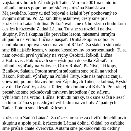
vojskami v horách Západných Tatier. V roku 2001 na cintorín
pribudla urna s popolom poľského partizána Stanislawa
Majewského, ktorý tu tiež bojoval a želal si byť pochovaný so
svojimi druhmi. Po 2,5 km dlhej asfaltovej cesty sme prišli
k rázcestiu Látaná dolina. Pokračovali sme už horským chodníkom
cez les k rázcestiu Zadná Látaná. Tu sme sa rozdelili na dve
skupiny. Prvá skupina išla prevažne lesom, miestami strmým
stúpaním na vrchol Lúčna a naspäť. Druhá skupina odbočila
chodníkom doprava - smer na vrchol Rákoň. Za stáleho stúpania
sme išli najskôr lesom, v pásme kosodreviny po serpentínach. Tu sa
nám otvorili prvé výhľady na vrchy Osobitá, Rákoň, Lúčna
a Bobrovec. Pokračovali sme výstupom do sedla Zábrať. Tu
pribudli výhľady na Volovec, Ostrý Roháč, Plačlivé, Tri kopy,
Baníkov, Salatín. Potom strmým stúpaním sme prišli na vrchol
Rákoň. Pribudli výhľady na Poľské Tatry, kde nás najviac zaujal
Giewont, potom hlavný hrebeň Západných Tatier, Jakubiná, Bystrá
a v diaľke časť Vysokých Tatier, kde dominoval Kriváň. Po krátkej
prestávke sme pokračovali trávnym hrebeňom ( zo stálymi
výhľadmi ) na vrchol Lúčna. Pribudli mraky, tak sme začali klesať
na lúku Lúčna s poslednými výhľadmi na vrcholy Západných
Tatier. Potom sme klesali už lesom
k rázcestiu Zadná Látaná. Za rázcestím sme za chvíľu dobehli prvú
skupinu a spolu prišli k rázcestiu Látaná dolina. Odtiaľ po asfaltke
sme prišli k chate Zverovka. Autami sme pokračovali do dediny