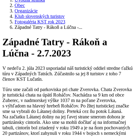
Obec
Organizácie
Klub slovenských turistov
Fotogaléria KST rok 2023
Západné Tatry - Rákoň a Lúčna -...
Západné Tatry - Rákoň a
Lúčna - 2.7.2023
V nedeľu 2. júla 2023 usporiadal náš turistický oddiel stredne ťažkú
túru v Západných Tatrách. Zúčastnilo sa jej 8 turistov z toho 7
členov KST Lučatín.
Túru sme začali od parkoviska pri chate Zverovka. Chata Zverovka
je turistická chata na úpätí Roháčov. Nachádza sa 9 km od obce
Zuberec, v nadmorskej výške 1037 m na poľane Zverovka,
s výhľadom na hlavný hrebeň Roháčov. Po žltej turistickej značke
sme sa vybrali do Látanej doliny. Preteká cez ňu potok Látaná.
Na začiatku Látanej doliny na jej ľavej strane smerom dohora je
partizánsky cintorín. Ako sme sa mohli dočítať aj na informačnej
tabuli, cintorín bol zriadený v roku 1949 a je na ňom pochovaných
20 partizánov, ktorí zahynuli v roku 1944 v bojoch s nemeckými