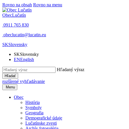
Rovno na obsah
Rovno na menu
Obec
Lučatín
0911 765 830
obeclucatin@lucatin.eu
SK
Slovensky
SK
Slovensky
EN
English
Hľadaný výraz
Hľadať
rozšírené vyhľadávanie
Menu
Obec
História
Symboly
Geografia
Demografické údaje
Lučatínske zvesti
Archív fotogaléria