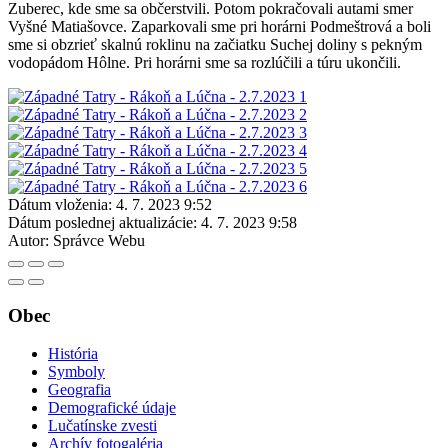
Zuberec, kde sme sa občerstvili. Potom pokračovali autami smer
Vyšné Matiašovce. Zaparkovali sme pri horárni Podmeštrová a boli
sme si obzrieť skalnú roklinu na začiatku Suchej doliny s pekným
vodopádom Hôlne. Pri horárni sme sa rozlúčili a túru ukončili.
Dátum vloženia:
4. 7. 2023 9:52
Dátum poslednej aktualizácie:
4. 7. 2023 9:58
Autor:
Správce Webu
Obec
História
Symboly
Geografia
Demografické údaje
Lučatínske zvesti
Archív fotogaléria