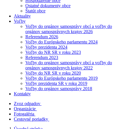
Hospodárenie obce
Ostatné dokumenty obce
Štatút obce
Aktuality
Voľby
Voľby do orgánov samosprávy obcí a voľby do
orgánov samosprávnych krajov 2026
Referendum 2026
Voľby do Európskeho parlamentu 2024
Voľby prezidenta 2024
Voľby do NR SR v roku 2023
Referendum 2023
Voľby do orgánov samosprávy obcí a voľby do
orgánov samosprávnych krajov 2022
Voľby do NR SR v roku 2020
Voľby do Európskeho parlamentu 2019
Voľby prezidenta SR v roku 2019
Voľby do orgánov samosprávy 2018
Kontakty
Zvoz odpadov
Organizácie
Fotogaléria
Cestovné poriadky
Úvodná stránka