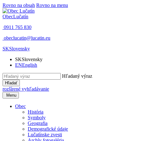
Rovno na obsah
Rovno na menu
Obec
Lučatín
0911 765 830
obeclucatin@lucatin.eu
SK
Slovensky
SK
Slovensky
EN
English
Hľadaný výraz
Hľadať
rozšírené vyhľadávanie
Menu
Obec
História
Symboly
Geografia
Demografické údaje
Lučatínske zvesti
Archív fotogaléria