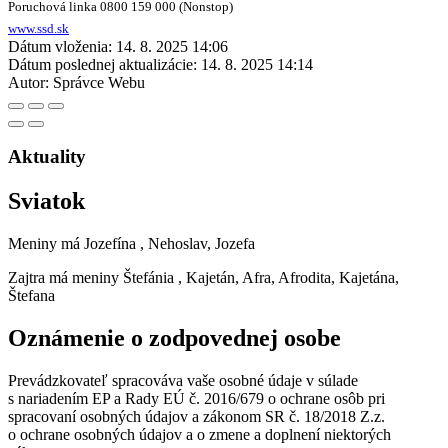
Poruchová linka 0800 159 000 (Nonstop)
www.ssd.sk
Dátum vloženia:
14. 8. 2025 14:06
Dátum poslednej aktualizácie:
14. 8. 2025 14:14
Autor:
Správce Webu
Aktuality
Sviatok
Meniny má
Jozefína
, Nehoslav, Jozefa
Zajtra má meniny
Štefánia
, Kajetán, Afra, Afrodita, Kajetána,
Štefana
Oznámenie o zodpovednej osobe
Prevádzkovateľ spracováva vaše osobné údaje v súlade
s nariadením EP a Rady EÚ č. 2016/679 o ochrane osôb pri
spracovaní osobných údajov a zákonom SR č. 18/2018 Z.z.
o ochrane osobných údajov a o zmene a doplnení niektorých