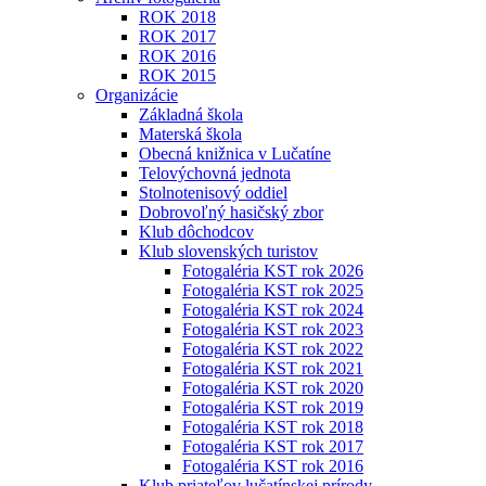
ROK 2018
ROK 2017
ROK 2016
ROK 2015
Organizácie
Základná škola
Materská škola
Obecná knižnica v Lučatíne
Telovýchovná jednota
Stolnotenisový oddiel
Dobrovoľný hasičský zbor
Klub dôchodcov
Klub slovenských turistov
Fotogaléria KST rok 2026
Fotogaléria KST rok 2025
Fotogaléria KST rok 2024
Fotogaléria KST rok 2023
Fotogaléria KST rok 2022
Fotogaléria KST rok 2021
Fotogaléria KST rok 2020
Fotogaléria KST rok 2019
Fotogaléria KST rok 2018
Fotogaléria KST rok 2017
Fotogaléria KST rok 2016
Klub priateľov lučatínskej prírody