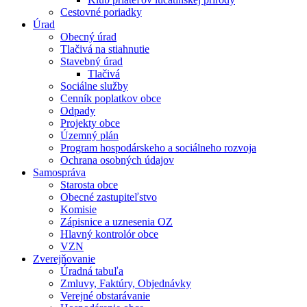
Cestovné poriadky
Úrad
Obecný úrad
Tlačivá na stiahnutie
Stavebný úrad
Tlačivá
Sociálne služby
Cenník poplatkov obce
Odpady
Projekty obce
Územný plán
Program hospodárskeho a sociálneho rozvoja
Ochrana osobných údajov
Samospráva
Starosta obce
Obecné zastupiteľstvo
Komisie
Zápisnice a uznesenia OZ
Hlavný kontrolór obce
VZN
Zverejňovanie
Úradná tabuľa
Zmluvy, Faktúry, Objednávky
Verejné obstarávanie