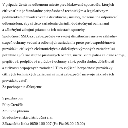
V prípade, že sú na odbernom mieste prevádzkované spotrebiče, ktorých
citlivosť nie je štandardne prispôsobená technickým a legislatívnym
podmienkam prevádzkovania distribučnej sústavy, môžeme iba odporúčať
odberateľom, aby si tieto zariadenia chránili dodatočnými ochranami
a záložnými zdrojmi priamo na ich miestach spotreby.
Spoločnosť SSD, a.s., zabezpečuje vo svojej distribučnej sústave základný
stupeň ochrany vedení a odberných zariadení a preto pre bezproblémovú
prevádzku citlivých elektronických a dôležitých výrobných zariadení sú
potrebné aj ďalšie stupne príslušných ochrán, medzi ktoré patria záložné zdroje,
prepäťové, podpäťové a prúdové ochrany a iné, podľa druhu, dôležitosti
a citlivosti pripojených zariadení. Túto zvýšenú bezpečnosť prevádzky
citlivých technických zariadení si musí zabezpečiť na svoje náklady ich
prevádzkovateľ.
Za pochopenie ďakujeme.
S pozdravom
Filip Grenčík
Zmluvné plnenia
Stredoslovenská distribučná a. s.
Zákaznícka linka 0850 166 007 (Po-Pia:08.00-15.00)