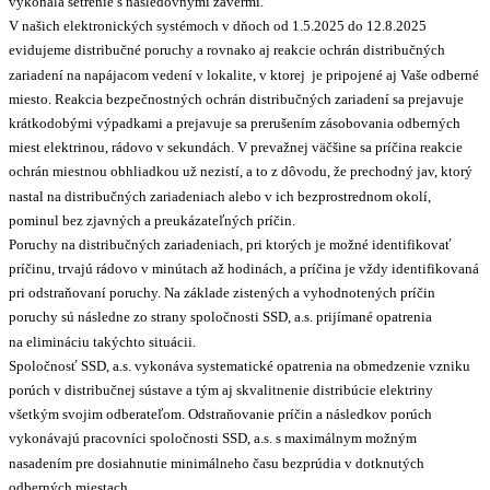
vykonala šetrenie s nasledovnými závermi.
V našich elektronických systémoch v dňoch od 1.5.2025 do 12.8.2025
evidujeme distribučné poruchy a rovnako aj reakcie ochrán distribučných
zariadení na napájacom vedení v lokalite, v ktorej je pripojené aj Vaše odberné
miesto. Reakcia bezpečnostných ochrán distribučných zariadení sa prejavuje
krátkodobými výpadkami a prejavuje sa prerušením zásobovania odberných
miest elektrinou, rádovo v sekundách. V prevažnej väčšine sa príčina reakcie
ochrán miestnou obhliadkou už nezistí, a to z dôvodu, že prechodný jav, ktorý
nastal na distribučných zariadeniach alebo v ich bezprostrednom okolí,
pominul bez zjavných a preukázateľných príčin.
Poruchy na distribučných zariadeniach, pri ktorých je možné identifikovať
príčinu, trvajú rádovo v minútach až hodinách, a príčina je vždy identifikovaná
pri odstraňovaní poruchy. Na základe zistených a vyhodnotených príčin
poruchy sú následne zo strany spoločnosti SSD, a.s. prijímané opatrenia
na elimináciu takýchto situácii.
Spoločnosť SSD, a.s. vykonáva systematické opatrenia na obmedzenie vzniku
porúch v distribučnej sústave a tým aj skvalitnenie distribúcie elektriny
všetkým svojim odberateľom. Odstraňovanie príčin a následkov porúch
vykonávajú pracovníci spoločnosti SSD, a.s. s maximálnym možným
nasadením pre dosiahnutie minimálneho času bezprúdia v dotknutých
odberných miestach.