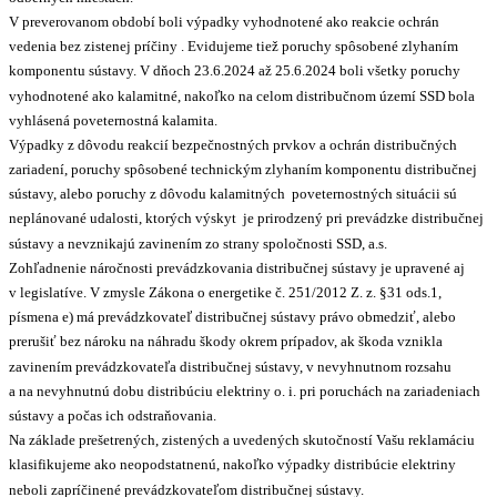
V preverovanom období boli výpadky vyhodnotené ako reakcie ochrán
vedenia bez zistenej príčiny . Evidujeme tiež poruchy spôsobené zlyhaním
komponentu sústavy. V dňoch 23.6.2024 až 25.6.2024 boli všetky poruchy
vyhodnotené ako kalamitné, nakoľko na celom distribučnom území SSD bola
vyhlásená poveternostná kalamita.
Výpadky z dôvodu reakcií bezpečnostných prvkov a ochrán distribučných
zariadení, poruchy spôsobené technickým zlyhaním komponentu distribučnej
sústavy, alebo poruchy z dôvodu kalamitných poveternostných situácii sú
neplánované udalosti, ktorých výskyt je prirodzený pri prevádzke distribučnej
sústavy a nevznikajú zavinením zo strany spoločnosti SSD, a.s.
Zohľadnenie náročnosti prevádzkovania distribučnej sústavy je upravené aj
v legislatíve. V zmysle Zákona o energetike č. 251/2012 Z. z. §31 ods.1,
písmena e) má prevádzkovateľ distribučnej sústavy právo obmedziť, alebo
prerušiť bez nároku na náhradu škody okrem prípadov, ak škoda vznikla
zavinením prevádzkovateľa distribučnej sústavy, v nevyhnutnom rozsahu
a na nevyhnutnú dobu distribúciu elektriny o. i. pri poruchách na zariadeniach
sústavy a počas ich odstraňovania.
Na základe prešetrených, zistených a uvedených skutočností Vašu reklamáciu
klasifikujeme ako neopodstatnenú, nakoľko výpadky distribúcie elektriny
neboli zapríčinené prevádzkovateľom distribučnej sústavy.