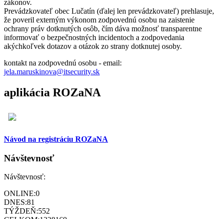
zákonov.
Prevádzkovateľ obec Lučatín (ďalej len prevádzkovateľ) prehlasuje,
že poveril externým výkonom zodpovednú osobu na zaistenie
ochrany práv dotknutých osôb, čím dáva možnosť transparentne
informovať o bezpečnostných incidentoch a zodpovedania
akýchkoľvek dotazov a otázok zo strany dotknutej osoby.
kontakt na zodpovednú osobu - email:
jela.maruskinova@itsecurity.sk
aplikácia ROZaNA
Návod na registráciu ROZaNA
Návštevnosť
Návštevnosť:
ONLINE:
0
DNES:
81
TÝŽDEŇ:
552