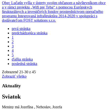
Obec Lučatín vyšla v ústrety svojim občanom a návštevníkom obce
a v rámci projektu „Wifi pre Teba“ s pomocou Európskych
štrukturálnych a investičných fondov prostredníctvom operačného
programu Integrovaná infraštruktúra 2014-2020 v spolupráci s
dodávateľom FOST solutions s.r.o.
prvá stránka
predchádzajúca stránka
1
2
3
4
5
ďalšia stránka
posledná stránka
Zobrazené
21
-
30
z 45
Zobraziť všetko
Aktuality
Sviatok
Meniny má
Jozefína
, Nehoslav, Jozefa