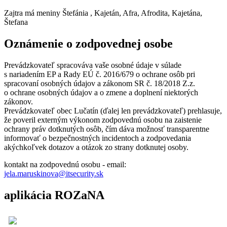
Zajtra má meniny
Štefánia
, Kajetán, Afra, Afrodita, Kajetána,
Štefana
Oznámenie o zodpovednej osobe
Prevádzkovateľ spracováva vaše osobné údaje v súlade
s nariadením EP a Rady EÚ č. 2016/679 o ochrane osôb pri
spracovaní osobných údajov a zákonom SR č. 18/2018 Z.z.
o ochrane osobných údajov a o zmene a doplnení niektorých
zákonov.
Prevádzkovateľ obec Lučatín (ďalej len prevádzkovateľ) prehlasuje,
že poveril externým výkonom zodpovednú osobu na zaistenie
ochrany práv dotknutých osôb, čím dáva možnosť transparentne
informovať o bezpečnostných incidentoch a zodpovedania
akýchkoľvek dotazov a otázok zo strany dotknutej osoby.
kontakt na zodpovednú osobu - email:
jela.maruskinova@itsecurity.sk
aplikácia ROZaNA