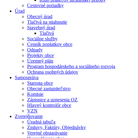
Cestovné poriadky
Úrad
Obecný úrad
Tlačivá na stiahnutie
Stavebný úrad
Tlačivá
Sociálne služby
Cenník poplatkov obce
Odpady
Projekty obce
Územný plán
Program hospodárskeho a sociálneho rozvoja
Ochrana osobných údajov
Samospráva
Starosta obce
Obecné zastupiteľstvo
Komisie
Zápisnice a uznesenia OZ
Hlavný kontrolór obce
VZN
Zverejňovanie
Úradná tabuľa
Zmluvy, Faktúry, Objednávky
Verejné obstarávanie