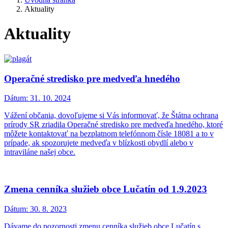
Aktuality
Aktuality
Operačné stredisko pre medveďa hnedého
Dátum:
31. 10. 2024
Vážení občania, dovoľujeme si Vás informovať, že Štátna ochrana
prírody SR zriadila Operačné stredisko pre medveďa hnedého, ktoré
môžete kontaktovať na bezplatnom telefónnom čísle 18081 a to v
prípade, ak spozorujete medveďa v blízkosti obydlí alebo v
intraviláne našej obce.
Zmena cenníka služieb obce Lučatín od 1.9.2023
Dátum:
30. 8. 2023
Dávame do pozornosti zmenu cenníka služieb obce Lučatín s