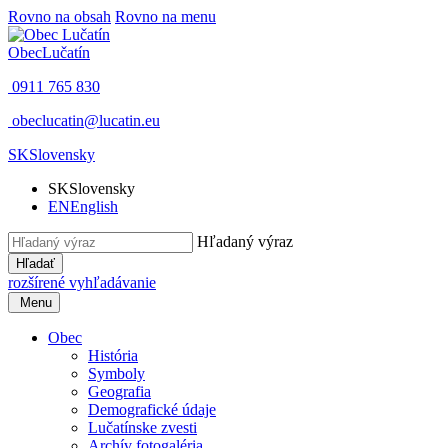
Rovno na obsah
Rovno na menu
Obec
Lučatín
0911 765 830
obeclucatin@lucatin.eu
SK
Slovensky
SK
Slovensky
EN
English
Hľadaný výraz
Hľadať
rozšírené vyhľadávanie
Menu
Obec
História
Symboly
Geografia
Demografické údaje
Lučatínske zvesti
Archív fotogaléria