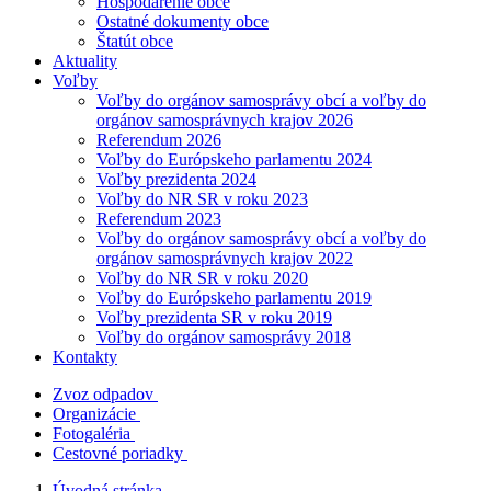
Hospodárenie obce
Ostatné dokumenty obce
Štatút obce
Aktuality
Voľby
Voľby do orgánov samosprávy obcí a voľby do
orgánov samosprávnych krajov 2026
Referendum 2026
Voľby do Európskeho parlamentu 2024
Voľby prezidenta 2024
Voľby do NR SR v roku 2023
Referendum 2023
Voľby do orgánov samosprávy obcí a voľby do
orgánov samosprávnych krajov 2022
Voľby do NR SR v roku 2020
Voľby do Európskeho parlamentu 2019
Voľby prezidenta SR v roku 2019
Voľby do orgánov samosprávy 2018
Kontakty
Zvoz odpadov
Organizácie
Fotogaléria
Cestovné poriadky
Úvodná stránka