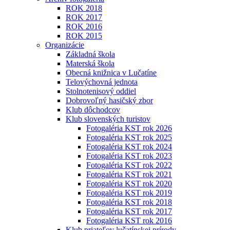
ROK 2018
ROK 2017
ROK 2016
ROK 2015
Organizácie
Základná škola
Materská škola
Obecná knižnica v Lučatíne
Telovýchovná jednota
Stolnotenisový oddiel
Dobrovoľný hasičský zbor
Klub dôchodcov
Klub slovenských turistov
Fotogaléria KST rok 2026
Fotogaléria KST rok 2025
Fotogaléria KST rok 2024
Fotogaléria KST rok 2023
Fotogaléria KST rok 2022
Fotogaléria KST rok 2021
Fotogaléria KST rok 2020
Fotogaléria KST rok 2019
Fotogaléria KST rok 2018
Fotogaléria KST rok 2017
Fotogaléria KST rok 2016
Klub priateľov lučatínskej prírody