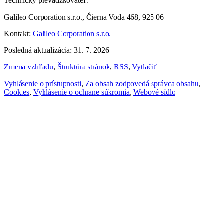
Technický prevádzkovateľ:
Galileo Corporation s.r.o., Čierna Voda 468, 925 06
Kontakt:
Galileo Corporation s.r.o.
Posledná aktualizácia: 31. 7. 2026
Zmena vzhľadu
,
Štruktúra stránok
,
RSS
,
Vytlačiť
Vyhlásenie o prístupnosti
,
Za obsah zodpovedá správca obsahu
,
Cookies
,
Vyhlásenie o ochrane súkromia
,
Webové sídlo