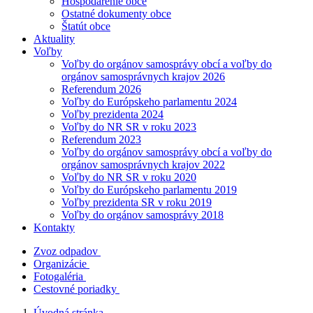
Hospodárenie obce
Ostatné dokumenty obce
Štatút obce
Aktuality
Voľby
Voľby do orgánov samosprávy obcí a voľby do
orgánov samosprávnych krajov 2026
Referendum 2026
Voľby do Európskeho parlamentu 2024
Voľby prezidenta 2024
Voľby do NR SR v roku 2023
Referendum 2023
Voľby do orgánov samosprávy obcí a voľby do
orgánov samosprávnych krajov 2022
Voľby do NR SR v roku 2020
Voľby do Európskeho parlamentu 2019
Voľby prezidenta SR v roku 2019
Voľby do orgánov samosprávy 2018
Kontakty
Zvoz odpadov
Organizácie
Fotogaléria
Cestovné poriadky
Úvodná stránka