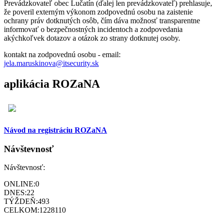
Prevádzkovateľ obec Lučatín (ďalej len prevádzkovateľ) prehlasuje,
že poveril externým výkonom zodpovednú osobu na zaistenie
ochrany práv dotknutých osôb, čím dáva možnosť transparentne
informovať o bezpečnostných incidentoch a zodpovedania
akýchkoľvek dotazov a otázok zo strany dotknutej osoby.
kontakt na zodpovednú osobu - email:
jela.maruskinova@itsecurity.sk
aplikácia ROZaNA
Návod na registráciu ROZaNA
Návštevnosť
Návštevnosť:
ONLINE:
0
DNES:
22
TÝŽDEŇ:
493
CELKOM:
1228110