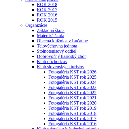
ROK 2018
ROK 2017
ROK 2016
ROK 2015
Organizácie
Základná škola
Materská škola
Obecná knižnica v Lučatíne
Telovýchovná jednota
Stolnotenisový oddiel
Dobrovoľný hasičský zbor
Klub dôchodcov
Klub slovenských turistov
Fotogaléria KST rok 2026
Fotogaléria KST rok 2025
Fotogaléria KST rok 2024
Fotogaléria KST rok 2023
Fotogaléria KST rok 2022
Fotogaléria KST rok 2021
Fotogaléria KST rok 2020
Fotogaléria KST rok 2019
Fotogaléria KST rok 2018
Fotogaléria KST rok 2017
Fotogaléria KST rok 2016
Klub priateľov lučatínskej prírody