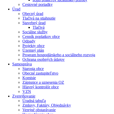
Cestovné poriadky
Úrad
Obecný úrad
Tlačivá na stiahnutie
Stavebný úrad
Tlačivá
Sociálne služby
Cenník poplatkov obce
Odpady
Projekty obce
Územný plán
Program hospodárskeho a sociálneho rozvoja
Ochrana osobných údajov
Samospráva
Starosta obce
Obecné zastupiteľstvo
Komisie
Zápisnice a uznesenia OZ
Hlavný kontrolór obce
VZN
Zverejňovanie
Úradná tabuľa
Zmluvy, Faktúry, Objednávky
Verejné obstarávanie