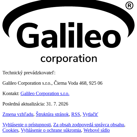
Technický prevádzkovateľ:
Galileo Corporation s.r.o., Čierna Voda 468, 925 06
Kontakt:
Galileo Corporation s.r.o.
Posledná aktualizácia: 31. 7. 2026
Zmena vzhľadu
,
Štruktúra stránok
,
RSS
,
Vytlačiť
Vyhlásenie o prístupnosti
,
Za obsah zodpovedá správca obsahu
,
Cookies
,
Vyhlásenie o ochrane súkromia
,
Webové sídlo