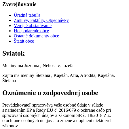
Zverejňovanie
Úradná tabuľa
Zmluvy, Faktúry, Objednávky
Verejné obstarávanie
Hospodárenie obce
Ostatné dokumenty obce
Štatút obce
Sviatok
Meniny má
Jozefína
, Nehoslav, Jozefa
Zajtra má meniny
Štefánia
, Kajetán, Afra, Afrodita, Kajetána,
Štefana
Oznámenie o zodpovednej osobe
Prevádzkovateľ spracováva vaše osobné údaje v súlade
s nariadením EP a Rady EÚ č. 2016/679 o ochrane osôb pri
spracovaní osobných údajov a zákonom SR č. 18/2018 Z.z.
o ochrane osobných údajov a o zmene a doplnení niektorých
zákonov.