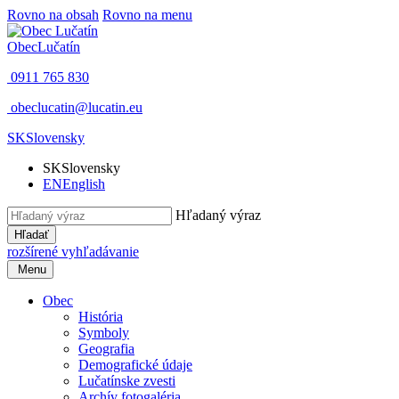
Rovno na obsah
Rovno na menu
Obec
Lučatín
0911 765 830
obeclucatin@lucatin.eu
SK
Slovensky
SK
Slovensky
EN
English
Hľadaný výraz
Hľadať
rozšírené vyhľadávanie
Menu
Obec
História
Symboly
Geografia
Demografické údaje
Lučatínske zvesti
Archív fotogaléria