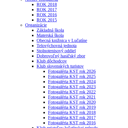
ROK 2018
ROK 2017
ROK 2016
ROK 2015
Organizácie
Základná škola
Materská škola
Obecná knižnica v Lučatíne
Telovýchovná jednota
Stolnotenisový oddiel
Dobrovoľný hasičský zbor
Klub dôchodcov
Klub slovenských turistov
Fotogaléria KST rok 2026
Fotogaléria KST rok 2025
Fotogaléria KST rok 2024
Fotogaléria KST rok 2023
Fotogaléria KST rok 2022
Fotogaléria KST rok 2021
Fotogaléria KST rok 2020
Fotogaléria KST rok 2019
Fotogaléria KST rok 2018
Fotogaléria KST rok 2017
Fotogaléria KST rok 2016
Klub priateľov lučatínskej prírody