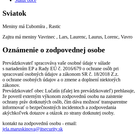
Štatút obce
Sviatok
Meniny má
Ľubomíra
, Rastic
Zajtra má meniny
Vavrinec
, Lars, Laurenc, Laurus, Lorenc, Vavro
Oznámenie o zodpovednej osobe
Prevádzkovateľ spracováva vaše osobné údaje v súlade
s nariadením EP a Rady EÚ č. 2016/679 o ochrane osôb pri
spracovaní osobných údajov a zákonom SR č. 18/2018 Z.z.
o ochrane osobných údajov a o zmene a doplnení niektorých
zákonov.
Prevádzkovateľ obec Lučatín (ďalej len prevádzkovateľ) prehlasuje,
že poveril externým výkonom zodpovednú osobu na zaistenie
ochrany práv dotknutých osôb, čím dáva možnosť transparentne
informovať o bezpečnostných incidentoch a zodpovedania
akýchkoľvek dotazov a otázok zo strany dotknutej osoby.
kontakt na zodpovednú osobu - email:
jela.maruskinova@itsecurity.sk