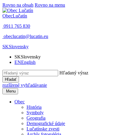
Rovno na obsah
Rovno na menu
Obec
Lučatín
0911 765 830
obeclucatin@lucatin.eu
SK
Slovensky
SK
Slovensky
EN
English
Hľadaný výraz
Hľadať
rozšírené vyhľadávanie
Menu
Obec
História
Symboly
Geografia
Demografické údaje
Lučatínske zvesti
Archív fotogaléria