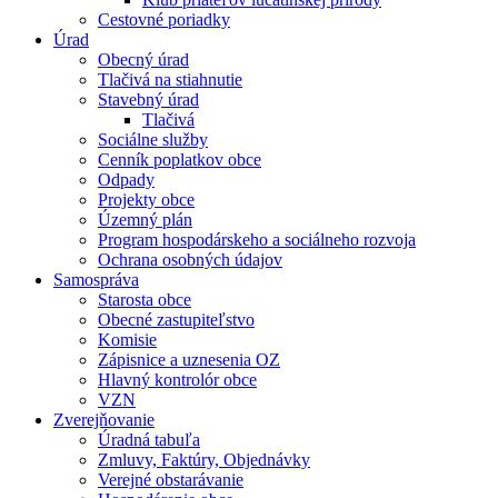
Cestovné poriadky
Úrad
Obecný úrad
Tlačivá na stiahnutie
Stavebný úrad
Tlačivá
Sociálne služby
Cenník poplatkov obce
Odpady
Projekty obce
Územný plán
Program hospodárskeho a sociálneho rozvoja
Ochrana osobných údajov
Samospráva
Starosta obce
Obecné zastupiteľstvo
Komisie
Zápisnice a uznesenia OZ
Hlavný kontrolór obce
VZN
Zverejňovanie
Úradná tabuľa
Zmluvy, Faktúry, Objednávky
Verejné obstarávanie