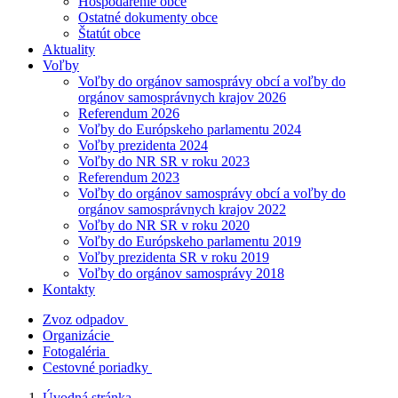
Hospodárenie obce
Ostatné dokumenty obce
Štatút obce
Aktuality
Voľby
Voľby do orgánov samosprávy obcí a voľby do
orgánov samosprávnych krajov 2026
Referendum 2026
Voľby do Európskeho parlamentu 2024
Voľby prezidenta 2024
Voľby do NR SR v roku 2023
Referendum 2023
Voľby do orgánov samosprávy obcí a voľby do
orgánov samosprávnych krajov 2022
Voľby do NR SR v roku 2020
Voľby do Európskeho parlamentu 2019
Voľby prezidenta SR v roku 2019
Voľby do orgánov samosprávy 2018
Kontakty
Zvoz odpadov
Organizácie
Fotogaléria
Cestovné poriadky
Úvodná stránka