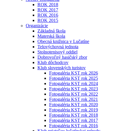
ROK 2018
ROK 2017
ROK 2016
ROK 2015
Organizácie
Základná škola
Materská škola
Obecná knižnica v Lučatíne
Telovýchovná jednota
Stolnotenisový oddiel
Dobrovoľný hasičský zbor
Klub dôchodcov
Klub slovenských turistov
Fotogaléria KST rok 2026
Fotogaléria KST rok 2025
Fotogaléria KST rok 2024
Fotogaléria KST rok 2023
Fotogaléria KST rok 2022
Fotogaléria KST rok 2021
Fotogaléria KST rok 2020
Fotogaléria KST rok 2019
Fotogaléria KST rok 2018
Fotogaléria KST rok 2017
Fotogaléria KST rok 2016
Klub priateľov lučatínskej prírody