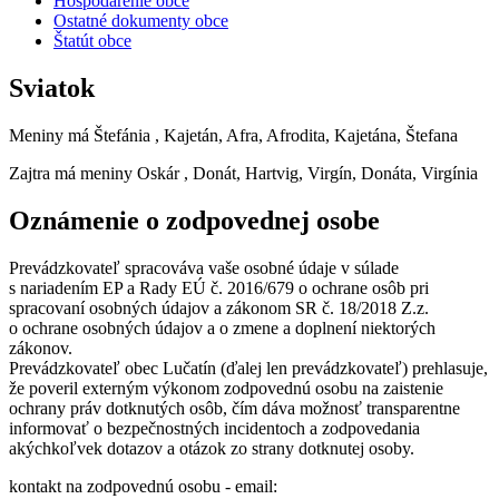
Hospodárenie obce
Ostatné dokumenty obce
Štatút obce
Sviatok
Meniny má
Štefánia
, Kajetán, Afra, Afrodita, Kajetána, Štefana
Zajtra má meniny
Oskár
, Donát, Hartvig, Virgín, Donáta, Virgínia
Oznámenie o zodpovednej osobe
Prevádzkovateľ spracováva vaše osobné údaje v súlade
s nariadením EP a Rady EÚ č. 2016/679 o ochrane osôb pri
spracovaní osobných údajov a zákonom SR č. 18/2018 Z.z.
o ochrane osobných údajov a o zmene a doplnení niektorých
zákonov.
Prevádzkovateľ obec Lučatín (ďalej len prevádzkovateľ) prehlasuje,
že poveril externým výkonom zodpovednú osobu na zaistenie
ochrany práv dotknutých osôb, čím dáva možnosť transparentne
informovať o bezpečnostných incidentoch a zodpovedania
akýchkoľvek dotazov a otázok zo strany dotknutej osoby.
kontakt na zodpovednú osobu - email: