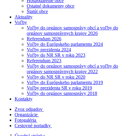
Hospodárenie obce
Ostatné dokumenty obce
Štatút obce
Aktuality
Voľby
Voľby do orgánov samosprávy obcí a voľby do
orgánov samosprávnych krajov 2026
Referendum 2026
Voľby do Európskeho parlamentu 2024
Voľby prezidenta 2024
Voľby do NR SR v roku 2023
Referendum 2023
Voľby do orgánov samosprávy obcí a voľby do
orgánov samosprávnych krajov 2022
Voľby do NR SR v roku 2020
Voľby do Európskeho parlamentu 2019
Voľby prezidenta SR v roku 2019
Voľby do orgánov samosprávy 2018
Kontakty
Zvoz odpadov
Organizácie
Fotogaléria
Cestovné poriadky
Úvodná stránka