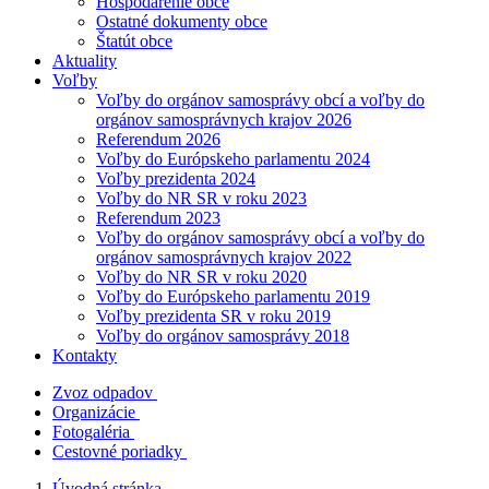
Hospodárenie obce
Ostatné dokumenty obce
Štatút obce
Aktuality
Voľby
Voľby do orgánov samosprávy obcí a voľby do
orgánov samosprávnych krajov 2026
Referendum 2026
Voľby do Európskeho parlamentu 2024
Voľby prezidenta 2024
Voľby do NR SR v roku 2023
Referendum 2023
Voľby do orgánov samosprávy obcí a voľby do
orgánov samosprávnych krajov 2022
Voľby do NR SR v roku 2020
Voľby do Európskeho parlamentu 2019
Voľby prezidenta SR v roku 2019
Voľby do orgánov samosprávy 2018
Kontakty
Zvoz odpadov
Organizácie
Fotogaléria
Cestovné poriadky
Úvodná stránka