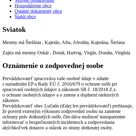
Verejné obstarávanie
Hospodárenie obce
Ostatné dokumenty obce
Štatút obce
Sviatok
Meniny má
Štefánia
, Kajetán, Afra, Afrodita, Kajetána, Štefana
Zajtra má meniny
Oskár
, Donát, Hartvig, Virgín, Donáta, Virgínia
Oznámenie o zodpovednej osobe
Prevádzkovateľ spracováva vaše osobné údaje v súlade
s nariadením EP a Rady EÚ č. 2016/679 o ochrane osôb pri
spracovaní osobných údajov a zákonom SR č. 18/2018 Z.z.
o ochrane osobných údajov a o zmene a doplnení niektorých
zákonov.
Prevádzkovateľ obec Lučatín (ďalej len prevádzkovateľ) prehlasuje,
že poveril externým výkonom zodpovednú osobu na zaistenie
ochrany práv dotknutých osôb, čím dáva možnosť transparentne
informovať o bezpečnostných incidentoch a zodpovedania
akýchkoľvek dotazov a otázok zo strany dotknutej osoby.