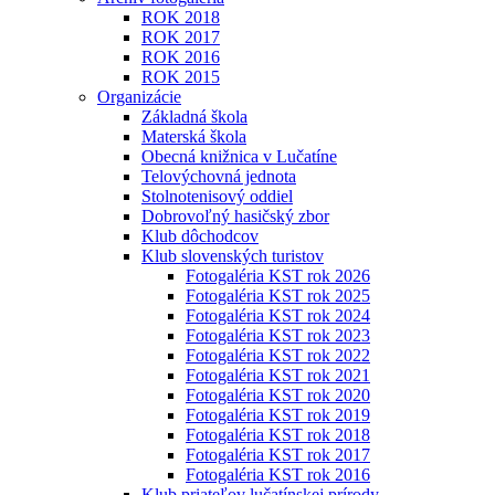
ROK 2018
ROK 2017
ROK 2016
ROK 2015
Organizácie
Základná škola
Materská škola
Obecná knižnica v Lučatíne
Telovýchovná jednota
Stolnotenisový oddiel
Dobrovoľný hasičský zbor
Klub dôchodcov
Klub slovenských turistov
Fotogaléria KST rok 2026
Fotogaléria KST rok 2025
Fotogaléria KST rok 2024
Fotogaléria KST rok 2023
Fotogaléria KST rok 2022
Fotogaléria KST rok 2021
Fotogaléria KST rok 2020
Fotogaléria KST rok 2019
Fotogaléria KST rok 2018
Fotogaléria KST rok 2017
Fotogaléria KST rok 2016
Klub priateľov lučatínskej prírody