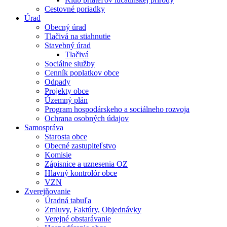
Cestovné poriadky
Úrad
Obecný úrad
Tlačivá na stiahnutie
Stavebný úrad
Tlačivá
Sociálne služby
Cenník poplatkov obce
Odpady
Projekty obce
Územný plán
Program hospodárskeho a sociálneho rozvoja
Ochrana osobných údajov
Samospráva
Starosta obce
Obecné zastupiteľstvo
Komisie
Zápisnice a uznesenia OZ
Hlavný kontrolór obce
VZN
Zverejňovanie
Úradná tabuľa
Zmluvy, Faktúry, Objednávky
Verejné obstarávanie