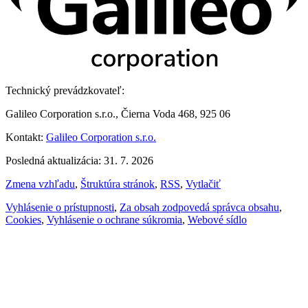
Technický prevádzkovateľ:
Galileo Corporation s.r.o., Čierna Voda 468, 925 06
Kontakt:
Galileo Corporation s.r.o.
Posledná aktualizácia: 31. 7. 2026
Zmena vzhľadu
,
Štruktúra stránok
,
RSS
,
Vytlačiť
Vyhlásenie o prístupnosti
,
Za obsah zodpovedá správca obsahu
,
Cookies
,
Vyhlásenie o ochrane súkromia
,
Webové sídlo