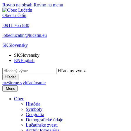
Rovno na obsah
Rovno na menu
Obec
Lučatín
0911 765 830
obeclucatin@lucatin.eu
SK
Slovensky
SK
Slovensky
EN
English
Hľadaný výraz
Hľadať
rozšírené vyhľadávanie
Menu
Obec
História
Symboly
Geografia
Demografické údaje
Lučatínske zvesti
Archív fotogaléria