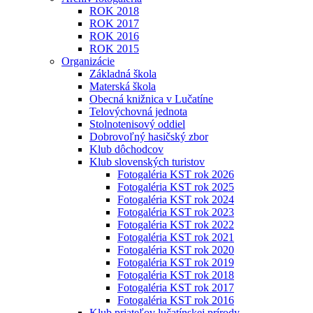
ROK 2018
ROK 2017
ROK 2016
ROK 2015
Organizácie
Základná škola
Materská škola
Obecná knižnica v Lučatíne
Telovýchovná jednota
Stolnotenisový oddiel
Dobrovoľný hasičský zbor
Klub dôchodcov
Klub slovenských turistov
Fotogaléria KST rok 2026
Fotogaléria KST rok 2025
Fotogaléria KST rok 2024
Fotogaléria KST rok 2023
Fotogaléria KST rok 2022
Fotogaléria KST rok 2021
Fotogaléria KST rok 2020
Fotogaléria KST rok 2019
Fotogaléria KST rok 2018
Fotogaléria KST rok 2017
Fotogaléria KST rok 2016
Klub priateľov lučatínskej prírody