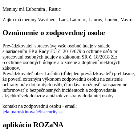
Meniny má
Ľubomíra
, Rastic
Zajtra má meniny
Vavrinec
, Lars, Laurenc, Laurus, Lorenc, Vavro
Oznámenie o zodpovednej osobe
Prevádzkovateľ spracováva vaše osobné údaje v súlade
s nariadením EP a Rady EÚ č. 2016/679 o ochrane osôb pri
spracovaní osobných údajov a zákonom SR č. 18/2018 Z.z.
o ochrane osobných údajov a o zmene a doplnení niektorých
zákonov.
Prevádzkovateľ obec Lučatín (ďalej len prevádzkovateľ) prehlasuje,
že poveril externým výkonom zodpovednú osobu na zaistenie
ochrany práv dotknutých osôb, čím dáva možnosť transparentne
informovať o bezpečnostných incidentoch a zodpovedania
akýchkoľvek dotazov a otázok zo strany dotknutej osoby.
kontakt na zodpovednú osobu - email:
jela.maruskinova@itsecurity.sk
aplikácia ROZaNA