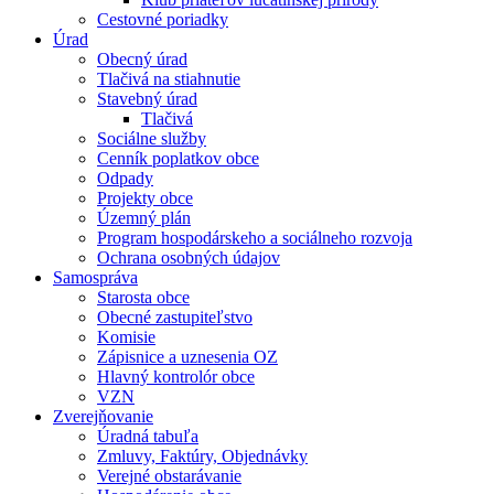
Cestovné poriadky
Úrad
Obecný úrad
Tlačivá na stiahnutie
Stavebný úrad
Tlačivá
Sociálne služby
Cenník poplatkov obce
Odpady
Projekty obce
Územný plán
Program hospodárskeho a sociálneho rozvoja
Ochrana osobných údajov
Samospráva
Starosta obce
Obecné zastupiteľstvo
Komisie
Zápisnice a uznesenia OZ
Hlavný kontrolór obce
VZN
Zverejňovanie
Úradná tabuľa
Zmluvy, Faktúry, Objednávky
Verejné obstarávanie