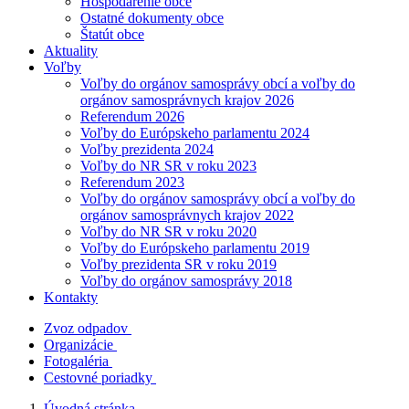
Hospodárenie obce
Ostatné dokumenty obce
Štatút obce
Aktuality
Voľby
Voľby do orgánov samosprávy obcí a voľby do
orgánov samosprávnych krajov 2026
Referendum 2026
Voľby do Európskeho parlamentu 2024
Voľby prezidenta 2024
Voľby do NR SR v roku 2023
Referendum 2023
Voľby do orgánov samosprávy obcí a voľby do
orgánov samosprávnych krajov 2022
Voľby do NR SR v roku 2020
Voľby do Európskeho parlamentu 2019
Voľby prezidenta SR v roku 2019
Voľby do orgánov samosprávy 2018
Kontakty
Zvoz odpadov
Organizácie
Fotogaléria
Cestovné poriadky
Úvodná stránka