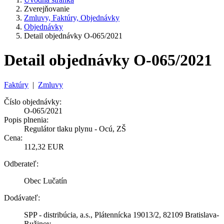
Zverejňovanie
Zmluvy, Faktúry, Objednávky
Objednávky
Detail objednávky O-065/2021
Detail objednávky O-065/2021
Faktúry
|
Zmluvy
Číslo objednávky:
O-065/2021
Popis plnenia:
Regulátor tlaku plynu - Ocú, ZŠ
Cena:
112,32 EUR
Odberateľ:
Obec Lučatín
Dodávateľ:
SPP - distribúcia, a.s., Plátennícka 19013/2, 82109 Bratislava-
Ružinov