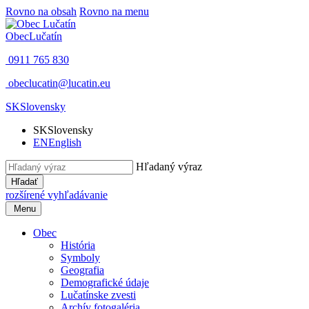
Rovno na obsah
Rovno na menu
Obec
Lučatín
0911 765 830
obeclucatin@lucatin.eu
SK
Slovensky
SK
Slovensky
EN
English
Hľadaný výraz
Hľadať
rozšírené vyhľadávanie
Menu
Obec
História
Symboly
Geografia
Demografické údaje
Lučatínske zvesti
Archív fotogaléria