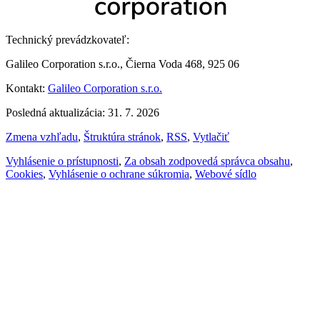
Technický prevádzkovateľ:
Galileo Corporation s.r.o., Čierna Voda 468, 925 06
Kontakt:
Galileo Corporation s.r.o.
Posledná aktualizácia: 31. 7. 2026
Zmena vzhľadu
,
Štruktúra stránok
,
RSS
,
Vytlačiť
Vyhlásenie o prístupnosti
,
Za obsah zodpovedá správca obsahu
,
Cookies
,
Vyhlásenie o ochrane súkromia
,
Webové sídlo