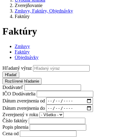
Zverejňovanie
Zmluvy, Faktúry, Objednávky
Faktúry
Faktúry
Zmluvy
Faktúry
Objednávky
Hľadaný výraz
Hľadať
Rozšírené hľadanie
Dodávateľ
IČO Dodávatelia
Dátum zverejnenia od
Dátum zverejnenia do
Zverejnený v roku
Číslo faktúry
Popis plnenia
Cena od