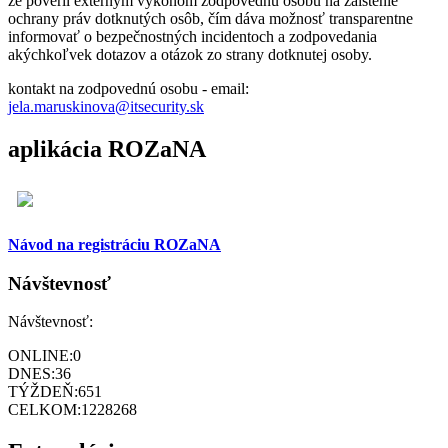
že poveril externým výkonom zodpovednú osobu na zaistenie
ochrany práv dotknutých osôb, čím dáva možnosť transparentne
informovať o bezpečnostných incidentoch a zodpovedania
akýchkoľvek dotazov a otázok zo strany dotknutej osoby.
kontakt na zodpovednú osobu - email:
jela.maruskinova@itsecurity.sk
aplikácia ROZaNA
Návod na registráciu ROZaNA
Návštevnosť
Návštevnosť:
ONLINE:
0
DNES:
36
TÝŽDEŇ:
651
CELKOM:
1228268