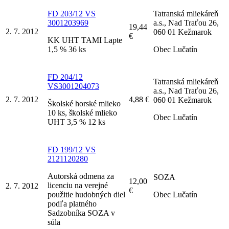
FD 203/12 VS
Tatranská mliekáreň
3001203969
a.s., Nad Traťou 26,
19,44
2. 7. 2012
060 01 Kežmarok
€
KK UHT TAMI Lapte
1,5 % 36 ks
Obec Lučatín
FD 204/12
Tatranská mliekáreň
VS3001204073
a.s., Nad Traťou 26,
2. 7. 2012
4,88 €
060 01 Kežmarok
Školské horské mlieko
10 ks, školské mlieko
Obec Lučatín
UHT 3,5 % 12 ks
FD 199/12 VS
2121120280
Autorská odmena za
SOZA
12,00
licenciu na verejné
2. 7. 2012
€
použitie hudobných diel
Obec Lučatín
podľa platného
Sadzobníka SOZA v
súla