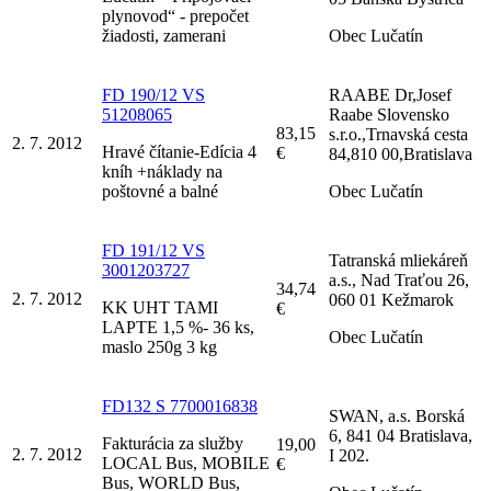
plynovod“ - prepočet
žiadosti, zamerani
Obec Lučatín
FD 190/12 VS
RAABE Dr,Josef
51208065
Raabe Slovensko
83,15
s.r.o.,Trnavská cesta
2. 7. 2012
Hravé čítanie-Edícia 4
€
84,810 00,Bratislava
kníh +náklady na
poštovné a balné
Obec Lučatín
FD 191/12 VS
Tatranská mliekáreň
3001203727
a.s., Nad Traťou 26,
34,74
2. 7. 2012
060 01 Kežmarok
KK UHT TAMI
€
LAPTE 1,5 %- 36 ks,
Obec Lučatín
maslo 250g 3 kg
FD132 S 7700016838
SWAN, a.s. Borská
6, 841 04 Bratislava,
Fakturácia za služby
19,00
2. 7. 2012
I 202.
LOCAL Bus, MOBILE
€
Bus, WORLD Bus,