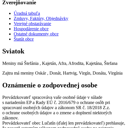
Zverejňovanie
Úradná tabuľa
Zmluvy, Faktúry, Objednávky
Verejné obstarávanie
Hospodárenie obce
Ostatné dokumenty obce
Štatút obce
Sviatok
Meniny má
Štefánia
, Kajetán, Afra, Afrodita, Kajetána, Štefana
Zajtra má meniny
Oskár
, Donát, Hartvig, Virgín, Donáta, Virgínia
Oznámenie o zodpovednej osobe
Prevádzkovateľ spracováva vaše osobné údaje v súlade
s nariadením EP a Rady EÚ č. 2016/679 o ochrane osôb pri
spracovaní osobných údajov a zákonom SR č. 18/2018 Z.z.
o ochrane osobných údajov a o zmene a doplnení niektorých
zákonov.
Prevádzkovateľ obec Lučatín (ďalej len prevádzkovateľ) prehlasuje,