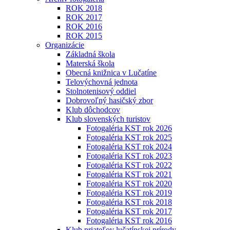
ROK 2018
ROK 2017
ROK 2016
ROK 2015
Organizácie
Základná škola
Materská škola
Obecná knižnica v Lučatíne
Telovýchovná jednota
Stolnotenisový oddiel
Dobrovoľný hasičský zbor
Klub dôchodcov
Klub slovenských turistov
Fotogaléria KST rok 2026
Fotogaléria KST rok 2025
Fotogaléria KST rok 2024
Fotogaléria KST rok 2023
Fotogaléria KST rok 2022
Fotogaléria KST rok 2021
Fotogaléria KST rok 2020
Fotogaléria KST rok 2019
Fotogaléria KST rok 2018
Fotogaléria KST rok 2017
Fotogaléria KST rok 2016
Klub priateľov lučatínskej prírody