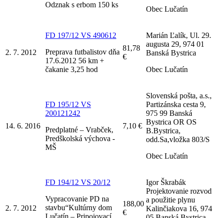
Odznak s erbom 150 ks
Obec Lučatín
FD 197/12 VS 490612
Marián Ľalík, Ul. 29.
augusta 29, 974 01
81,78
Preprava futbalistov dňa
2. 7. 2012
Banská Bystrica
€
17.6.2012 56 km +
čakanie 3,25 hod
Obec Lučatín
Slovenská pošta, a.s.,
FD 195/12 VS
Partizánska cesta 9,
200121242
975 99 Banská
Bystrica OR OS
14. 6. 2016
7,10 €
Predplatné – Vrabček,
B.Bystrica,
Predškolská výchova -
odd.Sa,vložka 803/S
MŠ
Obec Lučatín
FD 194/12 VS 20/12
Igor Škrabák
Projektovanie rozvod
Vypracovanie PD na
a použitie plynu
188,00
stavbu“Kultúrny dom
2. 7. 2012
Kalinčiakova 16, 974
€
Lučatín – Pripojovací
05 Banská Bystrica