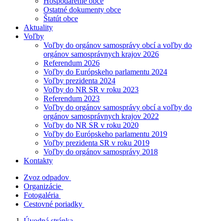
Hospodárenie obce
Ostatné dokumenty obce
Štatút obce
Aktuality
Voľby
Voľby do orgánov samosprávy obcí a voľby do
orgánov samosprávnych krajov 2026
Referendum 2026
Voľby do Európskeho parlamentu 2024
Voľby prezidenta 2024
Voľby do NR SR v roku 2023
Referendum 2023
Voľby do orgánov samosprávy obcí a voľby do
orgánov samosprávnych krajov 2022
Voľby do NR SR v roku 2020
Voľby do Európskeho parlamentu 2019
Voľby prezidenta SR v roku 2019
Voľby do orgánov samosprávy 2018
Kontakty
Zvoz odpadov
Organizácie
Fotogaléria
Cestovné poriadky
Úvodná stránka