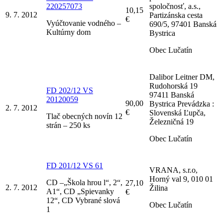
220257073
spoločnosť, a.s.,
10,15
9. 7. 2012
Partizánska cesta
€
Vyúčtovanie vodného –
690/5, 97401 Banská
Kultúrny dom
Bystrica
Obec Lučatín
Dalibor Leitner DM,
Rudohorská 19
FD 202/12 VS
97411 Banská
20120059
90,00
Bystrica Prevádzka :
2. 7. 2012
€
Slovenská Ľupča,
Tlač obecných novín 12
Železničná 19
strán – 250 ks
Obec Lučatín
FD 201/12 VS 61
VRANA, s.r.o,
Horný val 9, 010 01
CD –„Škola hrou l“, 2“,
27,10
2. 7. 2012
Žilina
A1“, CD „Spievanky
€
12“, CD Vybrané slová
Obec Lučatín
1