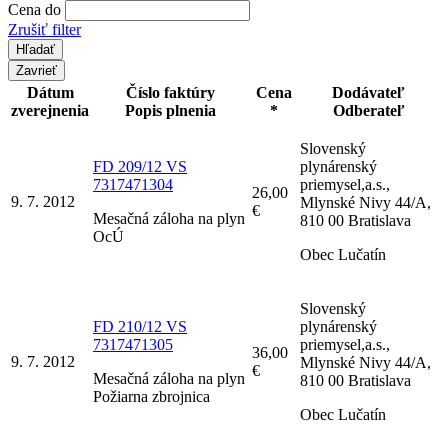
Cena do
Zrušiť filter
Zavrieť
Dátum
Číslo faktúry
Cena
Dodávateľ
zverejnenia
Popis plnenia
*
Odberateľ
Slovenský
FD 209/12 VS
plynárenský
7317471304
priemysel,a.s.,
26,00
9. 7. 2012
Mlynské Nivy 44/A,
€
Mesačná záloha na plyn
810 00 Bratislava
OcÚ
Obec Lučatín
Slovenský
FD 210/12 VS
plynárenský
7317471305
priemysel,a.s.,
36,00
9. 7. 2012
Mlynské Nivy 44/A,
€
Mesačná záloha na plyn
810 00 Bratislava
Požiarna zbrojnica
Obec Lučatín