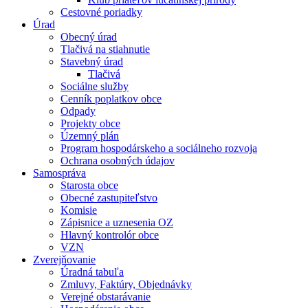
Cestovné poriadky
Úrad
Obecný úrad
Tlačivá na stiahnutie
Stavebný úrad
Tlačivá
Sociálne služby
Cenník poplatkov obce
Odpady
Projekty obce
Územný plán
Program hospodárskeho a sociálneho rozvoja
Ochrana osobných údajov
Samospráva
Starosta obce
Obecné zastupiteľstvo
Komisie
Zápisnice a uznesenia OZ
Hlavný kontrolór obce
VZN
Zverejňovanie
Úradná tabuľa
Zmluvy, Faktúry, Objednávky
Verejné obstarávanie