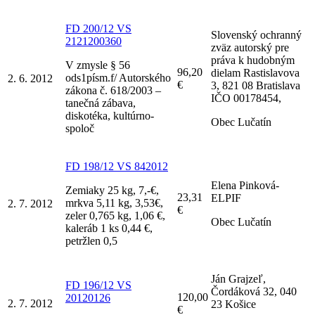
FD 200/12 VS
Slovenský ochranný
2121200360
zväz autorský pre
práva k hudobným
V zmysle § 56
96,20
dielam Rastislavova
ods1písm.f/ Autorského
2. 6. 2012
€
3, 821 08 Bratislava
zákona č. 618/2003 –
IČO 00178454,
tanečná zábava,
diskotéka, kultúrno-
Obec Lučatín
spoloč
FD 198/12 VS 842012
Elena Pinková-
Zemiaky 25 kg, 7,-€,
23,31
ELPIF
mrkva 5,11 kg, 3,53€,
2. 7. 2012
€
zeler 0,765 kg, 1,06 €,
Obec Lučatín
kaleráb 1 ks 0,44 €,
petržlen 0,5
Ján Grajzeľ,
FD 196/12 VS
Čordáková 32, 040
120,00
20120126
2. 7. 2012
23 Košice
€