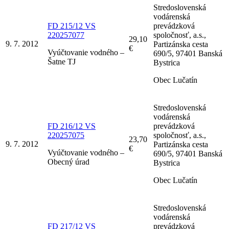
Stredoslovenská
vodárenská
FD 215/12 VS
prevádzková
220257077
spoločnosť, a.s.,
29,10
9. 7. 2012
Partizánska cesta
€
Vyúčtovanie vodného –
690/5, 97401 Banská
Šatne TJ
Bystrica
Obec Lučatín
Stredoslovenská
vodárenská
FD 216/12 VS
prevádzková
220257075
spoločnosť, a.s.,
23,70
9. 7. 2012
Partizánska cesta
€
Vyúčtovanie vodného –
690/5, 97401 Banská
Obecný úrad
Bystrica
Obec Lučatín
Stredoslovenská
vodárenská
FD 217/12 VS
prevádzková