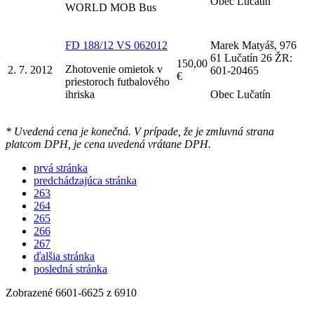
Obec Lučatín
WORLD MOB Bus
FD 188/12 VS 062012
Marek Matyáš, 976
61 Lučatín 26 ŽR:
150,00
Zhotovenie omietok v
2. 7. 2012
601-20465
€
priestoroch futbalového
ihriska
Obec Lučatín
* Uvedená cena je konečná. V prípade, že je zmluvná strana
platcom DPH, je cena uvedená vrátane DPH.
prvá stránka
predchádzajúca stránka
263
264
265
266
267
ďalšia stránka
posledná stránka
Zobrazené
6601
-
6625
z 6910