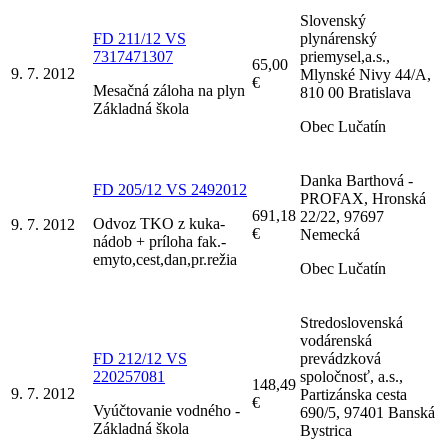
Slovenský
FD 211/12 VS
plynárenský
7317471307
priemysel,a.s.,
65,00
9. 7. 2012
Mlynské Nivy 44/A,
€
Mesačná záloha na plyn
810 00 Bratislava
Základná škola
Obec Lučatín
Danka Barthová -
FD 205/12 VS 2492012
PROFAX, Hronská
691,18
22/22, 97697
Odvoz TKO z kuka-
9. 7. 2012
€
Nemecká
nádob + príloha fak.-
emyto,cest,dan,pr.režia
Obec Lučatín
Stredoslovenská
vodárenská
FD 212/12 VS
prevádzková
220257081
spoločnosť, a.s.,
148,49
9. 7. 2012
Partizánska cesta
€
Vyúčtovanie vodného -
690/5, 97401 Banská
Základná škola
Bystrica