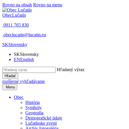
Rovno na obsah
Rovno na menu
Obec
Lučatín
0911 765 830
obeclucatin@lucatin.eu
SK
Slovensky
SK
Slovensky
EN
English
Hľadaný výraz
Hľadať
rozšírené vyhľadávanie
Menu
Obec
História
Symboly
Geografia
Demografické údaje
Lučatínske zvesti
Archív fotogaléria