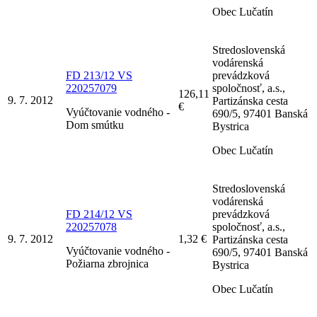
Obec Lučatín
Stredoslovenská
vodárenská
FD 213/12 VS
prevádzková
220257079
spoločnosť, a.s.,
126,11
9. 7. 2012
Partizánska cesta
€
Vyúčtovanie vodného -
690/5, 97401 Banská
Dom smútku
Bystrica
Obec Lučatín
Stredoslovenská
vodárenská
FD 214/12 VS
prevádzková
220257078
spoločnosť, a.s.,
9. 7. 2012
1,32 €
Partizánska cesta
Vyúčtovanie vodného -
690/5, 97401 Banská
Požiarna zbrojnica
Bystrica
Obec Lučatín