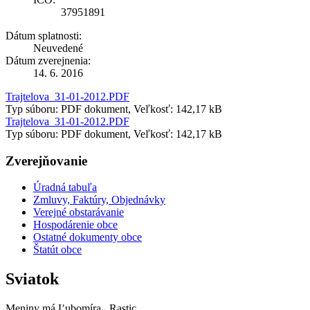
37951891
Dátum splatnosti:
Neuvedené
Dátum zverejnenia:
14. 6. 2016
Trajtelova_31-01-2012.PDF
Typ súboru: PDF dokument, Veľkosť: 142,17 kB
Trajtelova_31-01-2012.PDF
Typ súboru: PDF dokument, Veľkosť: 142,17 kB
Zverejňovanie
Úradná tabuľa
Zmluvy, Faktúry, Objednávky
Verejné obstarávanie
Hospodárenie obce
Ostatné dokumenty obce
Štatút obce
Sviatok
Meniny má
Ľubomíra
, Rastic