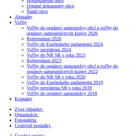
Hospodárenie obce
Ostatné dokumenty obce
Štatút obce
Aktuality
Voľby
Voľby do orgánov samosprávy obcí a voľby do
orgánov samosprávnych krajov 2026
Referendum 2026
Voľby do Európskeho parlamentu 2024
Voľby prezidenta 2024
Voľby do NR SR v roku 2023
Referendum 2023
Voľby do orgánov samosprávy obcí a voľby do
orgánov samosprávnych krajov 2022
Voľby do NR SR v roku 2020
Voľby do Európskeho parlamentu 2019
Voľby prezidenta SR v roku 2019
Voľby do orgánov samosprávy 2018
Kontakty
Zvoz odpadov
Organizácie
Fotogaléria
Cestovné poriadky
Úvodná stránka