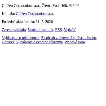
Galileo Corporation s.r.o., Čierna Voda 468, 925 06
Kontakt:
Galileo Corporation s.r.o.
Posledná aktualizácia: 31. 7. 2026
Zmena vzhľadu
,
Štruktúra stránok
,
RSS
,
Vytlačiť
Vyhlásenie o prístupnosti
,
Za obsah zodpovedá správca obsahu
,
Cookies
,
Vyhlásenie o ochrane súkromia
,
Webové sídlo