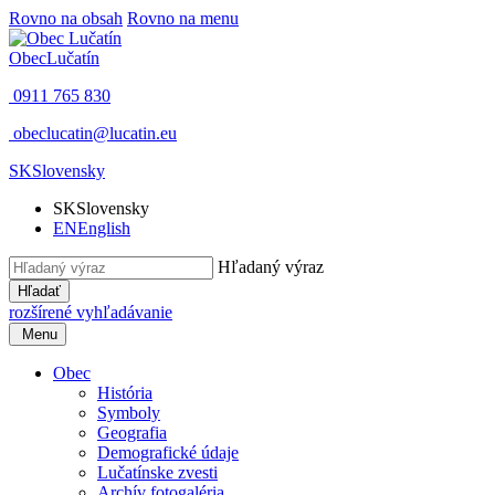
Rovno na obsah
Rovno na menu
Obec
Lučatín
0911 765 830
obeclucatin@lucatin.eu
SK
Slovensky
SK
Slovensky
EN
English
Hľadaný výraz
Hľadať
rozšírené vyhľadávanie
Menu
Obec
História
Symboly
Geografia
Demografické údaje
Lučatínske zvesti
Archív fotogaléria