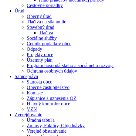
Cestovné poriadky
Úrad
Obecný úrad
Tlačivá na stiahnutie
Stavebný úrad
Tlačivá
Sociálne služby
Cenník poplatkov obce
Odpady
Projekty obce
Územný plán
Program hospodárskeho a sociálneho rozvoja
Ochrana osobných údajov
Samospráva
Starosta obce
Obecné zastupiteľstvo
Komisie
Zápisnice a uznesenia OZ
Hlavný kontrolór obce
VZN
Zverejňovanie
Úradná tabuľa
Zmluvy, Faktúry, Objednávky
Verejné obstarávanie