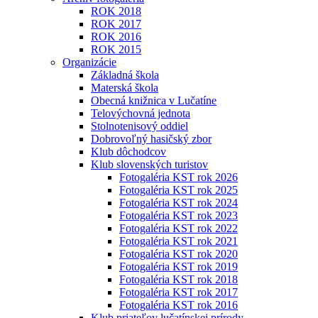
ROK 2018
ROK 2017
ROK 2016
ROK 2015
Organizácie
Základná škola
Materská škola
Obecná knižnica v Lučatíne
Telovýchovná jednota
Stolnotenisový oddiel
Dobrovoľný hasičský zbor
Klub dôchodcov
Klub slovenských turistov
Fotogaléria KST rok 2026
Fotogaléria KST rok 2025
Fotogaléria KST rok 2024
Fotogaléria KST rok 2023
Fotogaléria KST rok 2022
Fotogaléria KST rok 2021
Fotogaléria KST rok 2020
Fotogaléria KST rok 2019
Fotogaléria KST rok 2018
Fotogaléria KST rok 2017
Fotogaléria KST rok 2016
Klub priateľov lučatínskej prírody