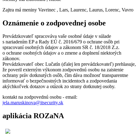
Zajtra má meniny
Vavrinec
, Lars, Laurenc, Laurus, Lorenc, Vavro
Oznámenie o zodpovednej osobe
Prevádzkovateľ spracováva vaše osobné údaje v súlade
s nariadením EP a Rady EÚ č. 2016/679 o ochrane osôb pri
spracovaní osobných údajov a zákonom SR č. 18/2018 Z.z.
o ochrane osobných údajov a o zmene a doplnení niektorých
zákonov.
Prevádzkovateľ obec Lučatín (ďalej len prevádzkovateľ) prehlasuje,
že poveril externým výkonom zodpovednú osobu na zaistenie
ochrany práv dotknutých osôb, čím dáva možnosť transparentne
informovať o bezpečnostných incidentoch a zodpovedania
akýchkoľvek dotazov a otázok zo strany dotknutej osoby.
kontakt na zodpovednú osobu - email:
jela.maruskinova@itsecurity.sk
aplikácia ROZaNA