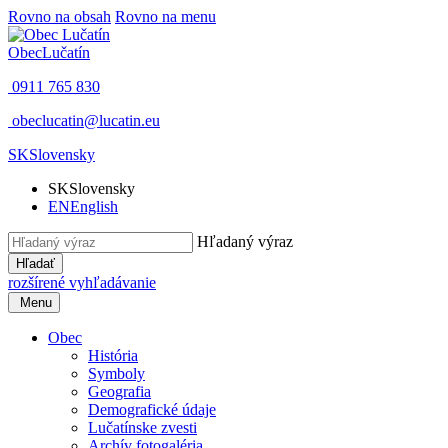
Rovno na obsah
Rovno na menu
Obec
Lučatín
0911 765 830
obeclucatin@lucatin.eu
SK
Slovensky
SK
Slovensky
EN
English
Hľadaný výraz
Hľadať
rozšírené vyhľadávanie
Menu
Obec
História
Symboly
Geografia
Demografické údaje
Lučatínske zvesti
Archív fotogaléria