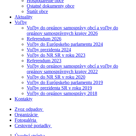
Hospodárenie obce
Ostatné dokumenty obce
Štatút obce
Aktuality
Voľby
Voľby do orgánov samosprávy obcí a voľby do
orgánov samosprávnych krajov 2026
Referendum 2026
Voľby do Európskeho parlamentu 2024
Voľby prezidenta 2024
Voľby do NR SR v roku 2023
Referendum 2023
Voľby do orgánov samosprávy obcí a voľby do
orgánov samosprávnych krajov 2022
Voľby do NR SR v roku 2020
Voľby do Európskeho parlamentu 2019
Voľby prezidenta SR v roku 2019
Voľby do orgánov samosprávy 2018
Kontakty
Zvoz odpadov
Organizácie
Fotogaléria
Cestovné poriadky
Úvodná stránka