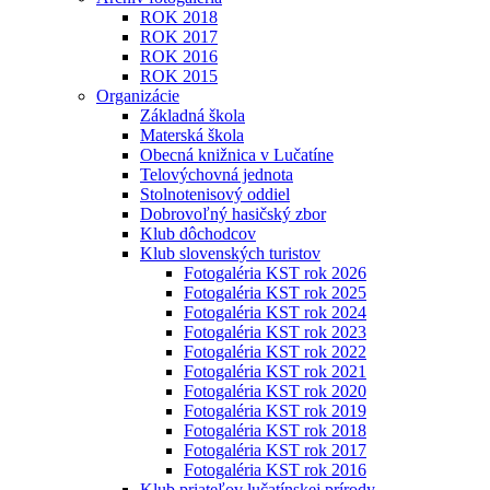
ROK 2018
ROK 2017
ROK 2016
ROK 2015
Organizácie
Základná škola
Materská škola
Obecná knižnica v Lučatíne
Telovýchovná jednota
Stolnotenisový oddiel
Dobrovoľný hasičský zbor
Klub dôchodcov
Klub slovenských turistov
Fotogaléria KST rok 2026
Fotogaléria KST rok 2025
Fotogaléria KST rok 2024
Fotogaléria KST rok 2023
Fotogaléria KST rok 2022
Fotogaléria KST rok 2021
Fotogaléria KST rok 2020
Fotogaléria KST rok 2019
Fotogaléria KST rok 2018
Fotogaléria KST rok 2017
Fotogaléria KST rok 2016
Klub priateľov lučatínskej prírody