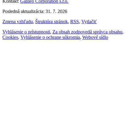
Kontakt:
Galileo Corporation s.r.o.
Posledná aktualizácia: 31. 7. 2026
Zmena vzhľadu
,
Štruktúra stránok
,
RSS
,
Vytlačiť
Vyhlásenie o prístupnosti
,
Za obsah zodpovedá správca obsahu
,
Cookies
,
Vyhlásenie o ochrane súkromia
,
Webové sídlo