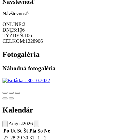
Návštevnosť
Návštevnosť:
ONLINE:
2
DNES:
106
TÝŽDEŇ:
106
CELKOM:
1228906
Fotogaléria
Náhodná fotogaléria
Kalendár
August
2026
Po
Ut
St
Št
Pia
So
Ne
27
28
29
30
31
1
2