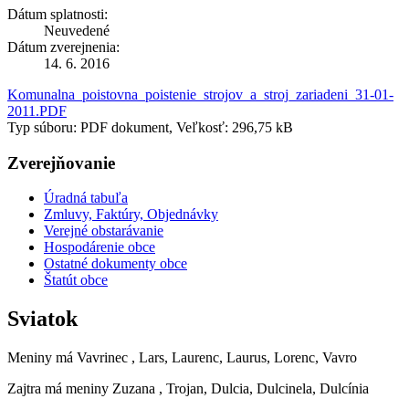
Dátum splatnosti:
Neuvedené
Dátum zverejnenia:
14. 6. 2016
Komunalna_poistovna_poistenie_strojov_a_stroj_zariadeni_31-01-
2011.PDF
Typ súboru: PDF dokument, Veľkosť: 296,75 kB
Zverejňovanie
Úradná tabuľa
Zmluvy, Faktúry, Objednávky
Verejné obstarávanie
Hospodárenie obce
Ostatné dokumenty obce
Štatút obce
Sviatok
Meniny má
Vavrinec
, Lars, Laurenc, Laurus, Lorenc, Vavro
Zajtra má meniny
Zuzana
, Trojan, Dulcia, Dulcinela, Dulcínia