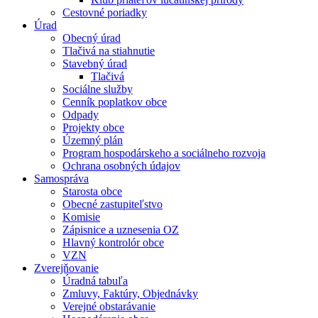
Cestovné poriadky
Úrad
Obecný úrad
Tlačivá na stiahnutie
Stavebný úrad
Tlačivá
Sociálne služby
Cenník poplatkov obce
Odpady
Projekty obce
Územný plán
Program hospodárskeho a sociálneho rozvoja
Ochrana osobných údajov
Samospráva
Starosta obce
Obecné zastupiteľstvo
Komisie
Zápisnice a uznesenia OZ
Hlavný kontrolór obce
VZN
Zverejňovanie
Úradná tabuľa
Zmluvy, Faktúry, Objednávky
Verejné obstarávanie